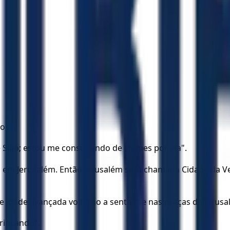
os:
e Sião; estou me consumindo de ciúmes por ela".
rei em Jerusalém. Então Jerusalém será chamada Cidade da 
e idade avançada voltarão a sentar-se nas praças de Jerus
rincando".