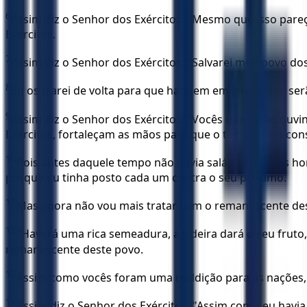
6
Assim diz o Senhor dos Exércitos: "Mesmo que isso pare
Exércitos.
7
Assim diz o Senhor dos Exércitos: "Salvarei meu povo dos
8
Eu os trarei de volta para que habitem em Jerusalém; ser
9
Assim diz o Senhor dos Exércitos: "Vocês que estão ouvi
Exércitos, fortaleçam as mãos para que o templo seja con
10
Pois antes daquele tempo não havia salários para os h
porque eu tinha posto cada um contra o seu próximo.
11
Mas agora não vou mais tratar com o remanescente dest
12
"Haverá uma rica semeadura, a videira dará o seu fruto
remanescente deste povo.
13
Assim como vocês foram uma maldição para as nações, ó
14
Assim diz o Senhor dos Exércitos: "Assim como eu havi