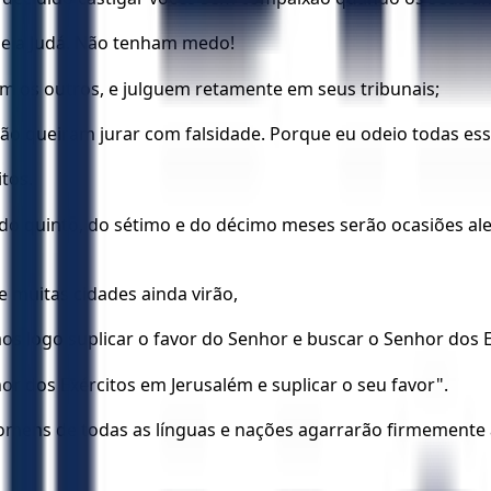
 e a Judá. Não tenham medo!
m os outros, e julguem retamente em seus tribunais;
ão queiram jurar com falsidade. Porque eu odeio todas essa
tos.
do quinto, do sétimo e do décimo meses serão ocasiões alegr
e muitas cidades ainda virão,
mos logo suplicar o favor do Senhor e buscar o Senhor dos E
r dos Exércitos em Jerusalém e suplicar o seu favor".
 homens de todas as línguas e nações agarrarão firmemente