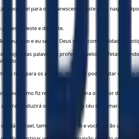
ça impossível para o remanescente deste povo naquela époc
 países do leste e do oeste.
ão meu povo e eu serei o Deus deles, com fidelidade e justi
ndo hoje estas palavras já proferidas pelos profetas quan
struído.
omens nem para os animais. Ninguém podia tratar os seus 
e povo como fiz no passado", declara o Senhor dos Exérci
, a terra produzirá suas colheitas e o céu derramará o orv
 Judá e Israel, também os salvarei e vocês serão uma bên
a decidido castigar vocês sem compaixão quando os seus a