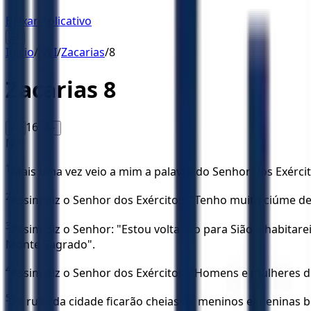
Baixar Aplicativo
☰
Início
/
NVI
/
Zacarias
/
8
Zacarias
8
16
A-
A+
NVI
1
Mais uma vez veio a mim a palavra do Senhor dos Exércit
2
Assim diz o Senhor dos Exércitos: "Tenho muito ciúme d
3
Assim diz o Senhor: "Estou voltando para Sião e habita
Monte Sagrado".
4
Assim diz o Senhor dos Exércitos: "Homens e mulheres d
5
As ruas da cidade ficarão cheias de meninos e meninas b