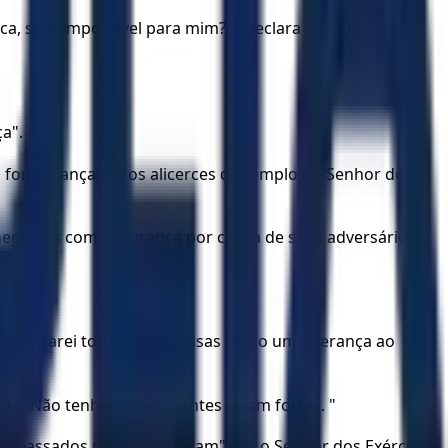
a, será impossível para mim? ", declara o Senhor dos
ça".
do foram lançados os alicerces do templo do Senhor dos
negócios com segurança por causa de seus adversários,
tos.
alho. E darei todas essas coisas como uma herança ao
ção. Não tenham medo, antes sejam fortes. "
ntepassados me enfureceram", diz o Senhor dos Exércitos,