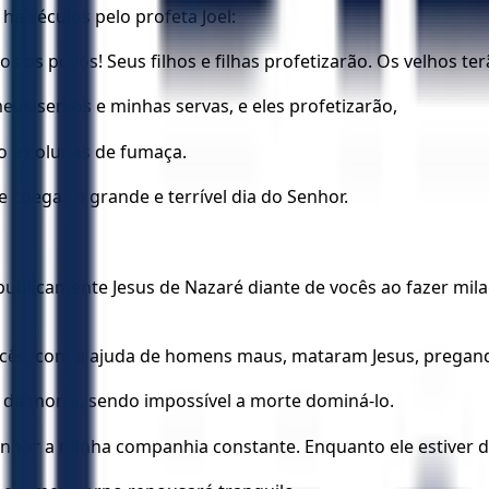
há séculos pelo profeta Joel:
os os povos! Seus filhos e filhas profetizarão. Os velhos te
eus servos e minhas servas, e eles profetizarão,
go e colunas de fumaça.
e chegar o grande e terrível dia do Senhor.
ublicamente Jesus de Nazaré diante de vocês ao fazer mila
ocês, com a ajuda de homens maus, mataram Jesus, pregand
r da morte, sendo impossível a morte dominá-lo.
o Senhor a minha companhia constante. Enquanto ele estiver 