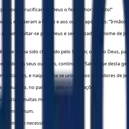
que vocês crucificaram, Deus o fez Senhor e Cristo!”
nte, e disseram a Pedro e aos outros apóstolos: “Irmãos,
ecado, voltar-se para Deus e ser batizado no nome de Jes
 que tenha sido chamado pelo Senhor, o nosso Deus, para o
r todos os seus ouvintes, continuou: “Salvem-se desta ger
batizados, e naquele dia se uniram aos seguidores de Jes
a comunhão, no partir do pão e nas orações.
os faziam muitas maravilhas e sinais.
 tudo em comum.
 que tinham necessidade.