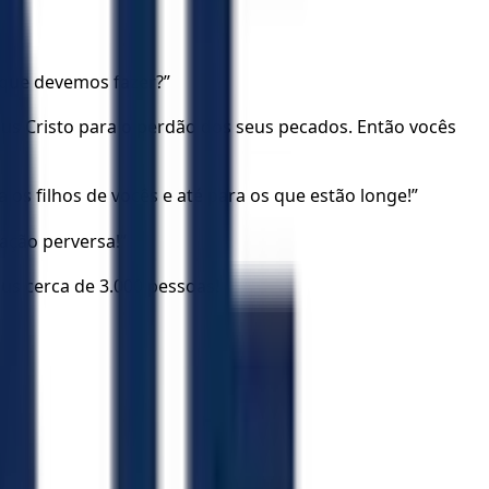
 que devemos fazer?”
us Cristo para o perdão dos seus pecados. Então vocês
s filhos de vocês e até para os que estão longe!”
ação perversa!”
us cerca de 3.000 pessoas!