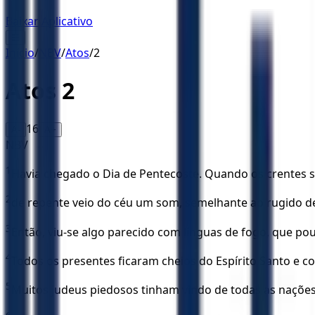
Baixar Aplicativo
☰
Início
/
NBV
/
Atos
/
2
Atos
2
16
A-
A+
NBV
1
Havia chegado o Dia de Pentecoste. Quando os crentes s
2
de repente veio do céu um som, semelhante ao rugido d
3
Então, viu-se algo parecido com línguas de fogo, que p
4
Todos os presentes ficaram cheios do Espírito Santo e c
5
Muitos judeus piedosos tinham vindo de todas as naçõe