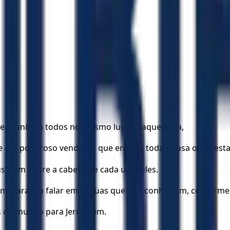
e reuniram todos no mesmo lugar, naquele dia,
e um poderoso vendaval, que encheu toda a casa onde est
ousaram sobre a cabeça de cada um deles.
omeçaram a falar em línguas que não conheciam, conforme o
s do mundo para Jerusalém.