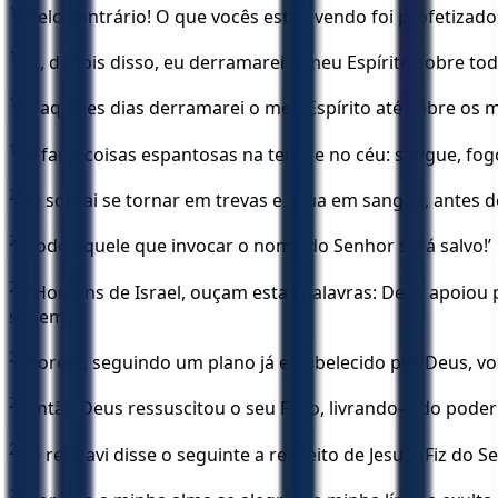
16
Pelo contrário! O que vocês estão vendo foi profetizado 
17
‘E, depois disso, eu derramarei o meu Espírito sobre tod
18
Naqueles dias derramarei o meu Espírito até sobre os m
19
e farei coisas espantosas na terra e no céu: sangue, fo
20
O sol vai se tornar em trevas e a lua em sangue, antes d
21
Todo aquele que invocar o nome do Senhor será salvo!’
22
“Homens de Israel, ouçam estas palavras: Deus apoiou p
sabem.
23
Porém, seguindo um plano já estabelecido por Deus, v
24
Então Deus ressuscitou o seu Filho, livrando-o do pode
25
O rei Davi disse o seguinte a respeito de Jesus: ‘Fiz d
26