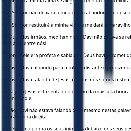
Por isso a minha alma se alegra e a minha língua exulta
27
O Senhor não deixará o meu corpo abandonado no sepu
28
O Senhor restituirá a minha vida, e me dará a maravilho
29
“Queridos irmãos, meditem nisto! Davi não estava se ref
está aqui entre nós!
30
Porém ele era profeta e sabia que Deus havia prometid
31
Davi estava olhando para o futuro distante e predizen
32
Davi estava falando de Jesus, e todos nós somos teste
33
E agora Jesus está sentado no trono da mais alta honra 
ouvindo hoje.
34
Não, Davi não estava falando de si mesmo nestas palavra
aqui à minha direita
35
até que eu ponha os seus inimigos debaixo dos seus pés