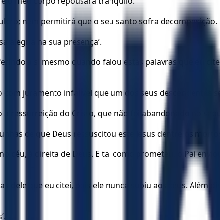
, e o meu corpo repousará tranquilo.
lcro; nem permitirá que o seu santo sofra decomposição.
sa alegria na sua presença’.
erindo a si mesmo quando falou estas palavras que eu citei
o com juramento infalível que um dos seus descendentes se
do a ressurreição do Cristo, que não foi abandonado no se
munhas de que Deus ressuscitou este Jesus dentre os morto
no céu, à direita de Deus. E tal como prometeu, o Pai envi
s dele que eu citei, pois ele nunca subiu aos céus. Além di
’.