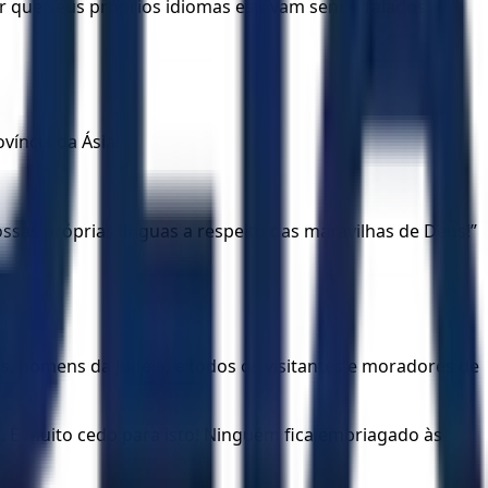
ir que seus próprios idiomas estavam sendo falados.
víncia da Ásia,
sas próprias línguas a respeito das maravilhas de Deus!”
s, homens da Judeia, e todos os visitantes e moradores de
 É muito cedo para isto! Ninguém fica embriagado às