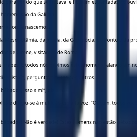
o para ver do que se tratava, e ficaram espantadas ao ouv
 homens são da Galileia.
terras onde nascemos?
a Mesopotâmia, da Judeia, da Capadócia, do Ponto e da pro
redor de Cirene, visitantes de Roma,
e árabes. E todos nós ouvimos estes homens falando em nos
dizer isto?”, perguntavam uns aos outros.
êbados, isso sim!”, diziam.
os e dirigiu-se à multidão em alta voz: “Ouçam, todos você
 bêbados! Não é verdade! Estes homens não estão bêbados.