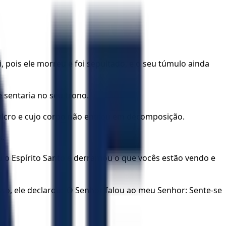
, pois ele morreu e foi sepultado, e o seu túmulo ainda
 sentaria no seu trono.
pulcro e cujo corpo não entrou em decomposição.
s.
ou o Espírito Santo e derramou o que vocês estão vendo e
sso, ele declarou: ‘O Senhor falou ao meu Senhor: Sente-se