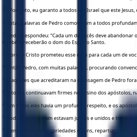
36
“Portanto, eu garanto a todos em Israel que este Jesus, 
37
Estas palavras de Pedro comoveram a todos profundame
38
Pedro respondeu: “Cada um de vocês deve abandonar o p
também receberão o dom do Espírito Santo.
39
Porque Cristo prometeu esse dom para cada um de vocês
40
Então Pedro, com muitas palavras, procurando convence
41
E aqueles que acreditaram na mensagem de Pedro foram 
42
E todos continuavam firmes no ensino dos apóstolos, n
43
Em todos eles havia um profundo respeito, e os apóstol
44
Todos os que criam estavam juntos e unidos e tinham
45
Vendendo suas propriedades e bens, repartiam com os