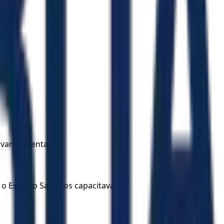
avam assentados.
 Espírito Santo os capacitava.