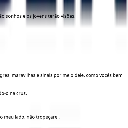
rão sonhos e os jovens terão visões.
gres, maravilhas e sinais por meio dele, como vocês bem
o-o na cruz.
do meu lado, não tropeçarei.