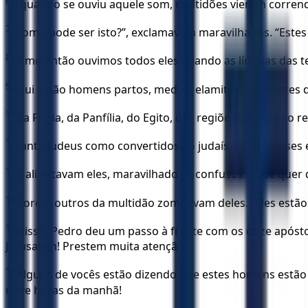
6
E quando se ouviu aquele som, multidões vieram corrend
7
“Como pode ser isto?”, exclamavam maravilhados. “Estes
8
Como então ouvimos todos eles falando as línguas das 
9
Aqui estão homens partos, medos, elamitas, habitantes d
10
da Frígia, da Panfília, do Egito, das regiões da Líbia ao 
11
tanto judeus como convertidos ao judaísmo, cretenses 
12
E ali estavam eles, maravilhados e confusos. “Que quer 
13
Porém outros da multidão zombavam deles. “Eles estão b
14
Nisso, Pedro deu um passo à frente com os onze apóstol
Jerusalém! Prestem muita atenção:
15
Alguns de vocês estão dizendo que estes homens estão
nove horas da manhã!