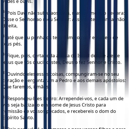
vedes e ouvis.
34
Pois Davi não subiu aos céus, mas ele mesmo declara:
Disse o Senhor ao meu Senhor: Assenta-te à minha mão
direita,
35
até que eu ponha os teus inimigos por escabelo de
teus pés.
36
Fique, pois, certa toda a casa de Israel de que a este
Jesus que vós crucificastes, Deus o fez Senhor e Cristo.
37
Ouvindo eles essas coisas, compungiram-se no seu
coração e perguntaram a Pedro e aos demais apóstolos:
Que faremos, irmãos?
38
Respondeu-lhes Pedro: Arrependei-vos, e cada um de
vós seja batizado em nome de Jesus Cristo para
remissão de vossos pecados, e recebereis o dom do
Espírito Santo.
39