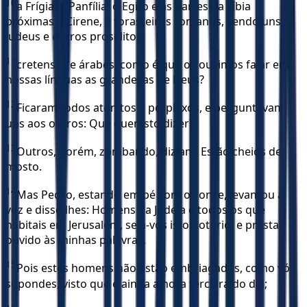
10
a Frígia, a Panfília, o Egito e as partes da Líbia
próximas a Cirene, e forasteiros romanos, sendo uns
judeus e outros prosélitos,
11
cretenses e árabes; como é que os ouvimos falar em
nossas línguas as grandezas de Deus?
12
Ficaram todos atônitos e perplexos, e perguntavam
uns aos outros: Que quer isto dizer?
13
Outros, porém, zombando, diziam: Estão cheios de
mosto.
14
Mas Pedro, estando em pé com os onze, levantou a
voz e disse-lhes: Homens da Judeia e todos os que
habitais em Jerusalém, seja-vos isto notório, e prestai
ouvido às minhas palavras.
15
Pois estes homens não estão embriagados, como vós
supondes, visto que é ainda a hora terceira do dia;