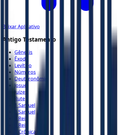
Baixar Aplicativo
Antigo Testamento
Gênesis
Êxodo
Levítico
Números
Deuteronômio
Josué
Juízes
Rute
1 Samuel
2 Samuel
1 Reis
2 Reis
1 Crônicas