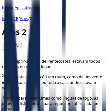
Baixar Aplicativo
☰
Início
/
TB
/
Atos
/
2
Atos
2
16
A-
A+
TB
1
Ao cumprir-se o dia de Pentecostes, estavam todos
reunidos no mesmo lugar;
2
de repente veio do céu um ruído, como de um vento
impetuoso, que encheu toda a casa onde estavam
sentados
3
e lhes apareceram umas como línguas de fogo, as
quais se distribuíram, para repousar sobre cada um
deles.