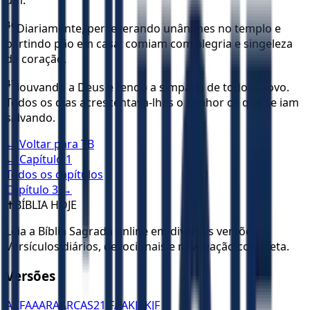
46
Diariamente, perseverando unânimes no templo e
partindo pão em casa, comiam com alegria e singeleza
de coração,
47
louvando a Deus e tendo a simpatia de todo o povo.
Todos os dias acrescentava-lhes o Senhor os que se iam
salvando.
← Voltar para
TB
← Capítulo
1
Todos os capítulos
Capítulo
3
→
✝️
BÍBLIA HOJE
Leia a Bíblia Sagrada online em diversas versões.
Versículos diários, devocionais e navegação completa.
Versões
ACF
AA
ARA
ARC
AS21
JFAA
KJA
KJF