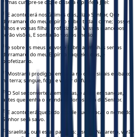
16
mas cumpre-se o que dissera o profeta Joel:
17
E acontecerá nos últimos dias, diz o Senhor, Que
derramarei do meu espírito sobre toda a carne; Vossos
filhos e vossas filhas profetizarão, Vossos mancebos
terão visões, E sonharão vossos anciãos;
18
e sobre os meus servos e sobre as minhas servas
derramarei do meu Espírito naqueles dias, e
profetizarão.
19
Mostrarei prodígios em cima no céu e sinais embaixo
na terra; sangue, fogo e vapor de fumo.
20
O Sol se converterá em trevas, e a lua, em sangue,
antes que venha o grande e glorioso Dia do Senhor.
21
E acontecerá que todo aquele que invocar o nome do
Senhor será salvo.
22
Israelitas, ouvi estas palavras: Jesus, o Nazareno, varão