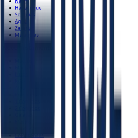
Naum
Habacuque
Sofonias
Ageu
Zacarias
Malaquias
Novo Testamento
Mateus
Marcos
Lucas
João
Atos
Romanos
1 Coríntios
2 Coríntios
Gálatas
Efésios
Filipenses
Colossenses