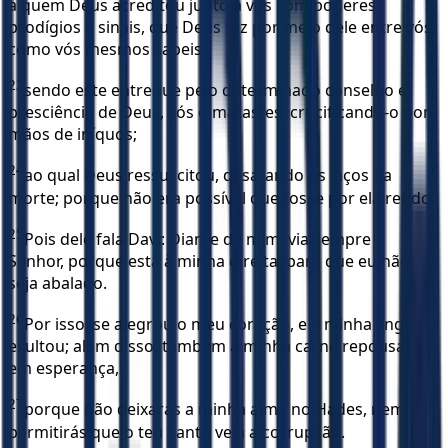
a quem Deus acreditou junto a vós com poderes,
prodígios e sinais, que Deus fez por meio dele entre vós,
como vós mesmos sabeis;
23
sendo este entregue pelo determinado conselho e
presciência de Deus, vós o matastes, crucificando-o por
mãos de iníquos;
24
ao qual Deus ressuscitou, desatando os laços da
morte; porque não era possível que fosse por ela retido.
25
Pois dele fala Davi: Diante de mim, via sempre o
Senhor, porque está à minha direita, para que eu não
seja abalado.
26
Por isso, se alegrou o meu coração, e a minha língua
exultou; além disso, também a minha carne repousará
em esperança,
27
porque não deixarás a minha alma no Hades, nem
permitirás que o teu Santo veja a corrupção.