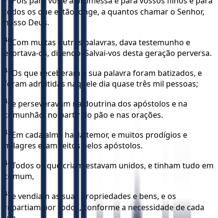
Pois para vós é a promessa e para vossos filhos e para
todos os que estão longe, a quantos chamar o Senhor,
nosso Deus.
40
Com muitas outras palavras, dava testemunho e
exortava-os, dizendo: Salvai-vos desta geração perversa.
41
Os que receberam a sua palavra foram batizados, e
foram admitidas naquele dia quase três mil pessoas;
42
e perseveravam na doutrina dos apóstolos e na
comunhão, no partir do pão e nas orações.
43
Em cada alma havia temor, e muitos prodígios e
milagres eram feitos pelos apóstolos.
44
Todos os que criam estavam unidos, e tinham tudo em
comum,
45
e vendiam as suas propriedades e bens, e os
repartiam por todos, conforme a necessidade de cada
um.