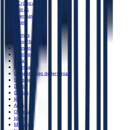
2 Crônicas
Esdras
Neemias
Ester
Jó
Salmos
Provérbios
Eclesiastes
Cânticos
Isaías
Jeremias
Lamentações de Jeremias
Ezequiel
Daniel
Oséias
Joel
Amós
Obadias
Jonas
Miquéias