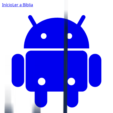
Início
Ler a Bíblia