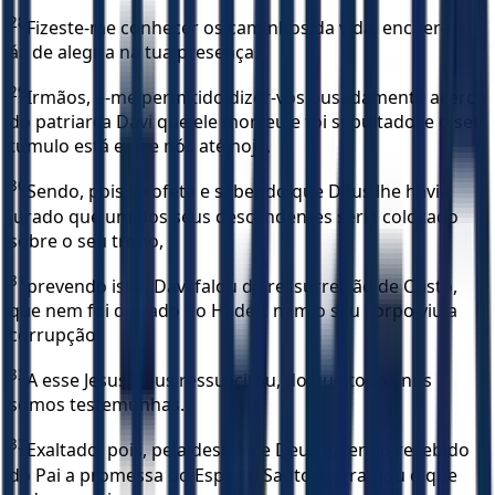
28
Fizeste-me conhecer os caminhos da vida, encher-me-
ás de alegria na tua presença.
29
Irmãos, é-me permitido dizer-vos ousadamente acerca
do patriarca Davi que ele morreu e foi sepultado, e o seu
túmulo está entre nós até hoje.
30
Sendo, pois, profeta e sabendo que Deus lhe havia
jurado que um dos seus descendentes seria colocado
sobre o seu trono,
31
prevendo isso, Davi falou da ressurreição de Cristo,
que nem foi deixado no Hades, nem o seu corpo viu a
corrupção.
32
A esse Jesus Deus ressuscitou, do que todos nós
somos testemunhas.
33
Exaltado, pois, pela destra de Deus e, tendo recebido
do Pai a promessa do Espírito Santo, derramou o que