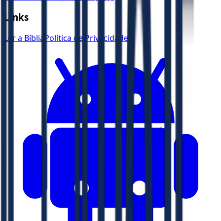
Links
Ler a Bíblia
Política de Privacidade