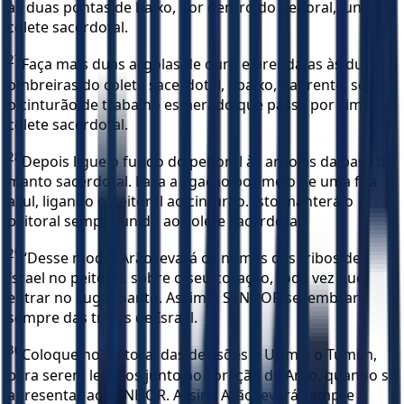
às duas pontas de baixo, por dentro do peitoral, junto ao
colete sacerdotal.
27
Faça mais duas argolas de ouro e prenda-as às duas
ombreiras do colete sacerdotal, abaixo, na frente, sobre
o cinturão de trabalho esmerado que passa por cima do
colete sacerdotal.
28
Depois ligue o fundo do peitoral às argolas da base do
manto sacerdotal. Faça a ligação por meio de uma fita
azul, ligando o peitoral ao cinturão. Isto manterá o
peitoral sempre unido ao colete sacerdotal.
29
“Desse modo, Arão levará os nomes das tribos de
Israel no peitoral, sobre o seu coração, toda vez que
entrar no Lugar Santo. Assim o SENHOR se lembrará
sempre das tribos de Israel.
30
Coloque no peitoral das decisões o Urim e o Tumim,
para serem levados junto ao coração de Arão, quando se
apresentar ao SENHOR. Assim, Arão levará sempre