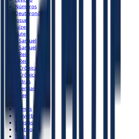
Números
Deuteronômio
Josué
Juízes
Rute
1 Samuel
2 Samuel
1 Reis
2 Reis
1 Crônicas
2 Crônicas
Esdras
Neemias
Ester
Jó
Salmos
Provérbios
Eclesiastes
Cânticos
Isaías