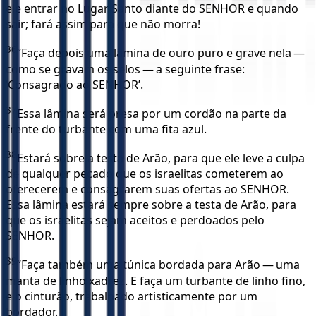
ele entrar no Lugar Santo diante do SENHOR e quando
sair; fará assim para que não morra!
36
“Faça depois uma lâmina de ouro puro e grave nela —
como se gravam os selos — a seguinte frase:
‘Consagrado ao SENHOR’.
37
Essa lâmina será presa por um cordão na parte da
frente do turbante com uma fita azul.
38
Estará sobre a testa de Arão, para que ele leve a culpa
de qualquer pecado que os israelitas cometerem ao
oferecerem e consagrarem suas ofertas ao SENHOR.
Essa lâmina estará sempre sobre a testa de Arão, para
que os israelitas sejam aceitos e perdoados pelo
SENHOR.
39
“Faça também uma túnica bordada para Arão — uma
manta de linho xadrez. E faça um turbante de linho fino,
e o cinturão, trabalhado artisticamente por um
bordador.