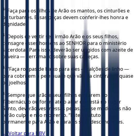
40
Faça para os filhos de Arão os mantos, os cinturões e
os turbantes. Essas peças devem conferir-lhes honra e
dignidade.
41
Depois de vestir seu irmão Arão e os seus filhos,
consagre esses homens ao SENHOR para o ministério
sacerdotal. Para isso, deverão ser ungidos com azeite de
oliveira — derramado sobre suas cabeças.
42
“Faça roupas de baixo para eles — calções de linho —
para cobrirem a pele nua, e que vão da cintura até quase
os joelhos.
43
Sempre que Arão e seus filhos entrarem no
Tabernáculo ou forem até o altar que está no Lugar
Santo, deverão vestir essas peças. Desse modo eles não
terão culpa e não morrerão. “Este estatuto é
permanente para Arão e para os seus descendentes.
← Voltar para
NBV