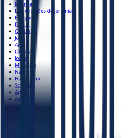
Jeremias
Lamentações de Jeremias
Ezequiel
Daniel
Oséias
Joel
Amós
Obadias
Jonas
Miquéias
Naum
Habacuque
Sofonias
Ageu
Zacarias
Malaquias
Novo Testamento
Mateus