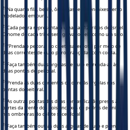
20
Na quarta fila, berilo, ônix e jaspe. Os encaixes serão
modelados em ouro.
21
Cada pedra representará uma das 12 tribos de Israel.
O nome de cada tribo será gravado nela como um selo.
22
“Prenda o peitoral no colete sacerdotal por meio de
duas correntes de ouro puro, trançadas com corda.
23
Faça também duas argolas de ouro e prenda-as às
duas pontas do peitoral.
24
Prenda as duas correntes de ouro às argolas nas
pontas do peitoral.
25
As outras pontas das duas cordas ficarão presas às
partes da frente dos dois encaixes de pedras de ônix,
nas ombreiras do colete sacerdotal.
26
Faça também outras duas argolas de ouro e prenda-as