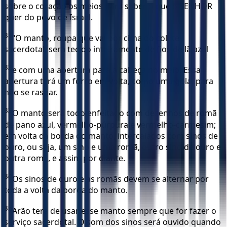
sobre o coração os meios para saber o que o SENHOR
quer do povo de Israel.
31
“O manto, roupa que vai por cima do colete
sacerdotal, será tecido inteiramente de fios de lã azul
32
e com uma abertura para a cabeça no meio. Essa
abertura terá um forro em volta, como uma gola, para
não se rasgar.
33
O manto será todo enfeitado com desenhos de romã
de pano azul, vermelho-púrpura e vermelho-carmesim;
em volta da borda do manto, intercalados com sinos de
ouro, ou seja, um sino e uma romã, outro sino de ouro e
outra romã, e assim por diante.
34
Os sinos de ouro e as romãs devem se alternar por
toda a volta da borda do manto.
35
Arão terá de usar esse manto sempre que for fazer o
serviço sacerdotal. O som dos sinos será ouvido quando