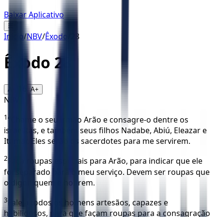
Baixar Aplicativo
☰
Início
/
NBV
/
Êxodo
/
28
Êxodo
28
16
A-
A+
NBV
1
“Chame o seu irmão Arão e consagre-o dentre os
israelitas, e também seus filhos Nadabe, Abiú, Eleazar e
Itamar. Eles serão os sacerdotes para me servirem.
2
Faça roupas especiais para Arão, para indicar que ele
foi separado para o meu serviço. Devem ser roupas que
o dignifiquem e honrem.
3
Fale a todos os homens artesãos, capazes e
habilidosos, para que façam roupas para a consagração