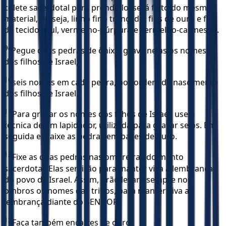
colete sacerdotal para prendê-lo; será feito do mesmo
material, ou seja, linho fino trançado, fios de ouro e fios
de tecido azul, vermelho-púrpura e vermelho-carmesim.
9
“Pegue duas pedras de ônix e grave nelas os nomes
dos filhos de Israel;
10
seis nomes em cada pedra, por ordem de nascimento
dos filhos de Israel.
11
Para gravar os nomes dos filhos de Israel, use a
técnica de um lapidador, utilizada para gravar selos. Em
seguida encaixe as pedras em bases de ouro.
12
Fixe as duas pedras nas ombreiras do manto
sacerdotal. Elas servirão para manter viva a lembrança
do povo de Israel. Assim, Arão levará sempre nos
ombros os nomes das tribos, para manter viva a
lembrança diante do SENHOR.
13
Faça também encaixes de ouro