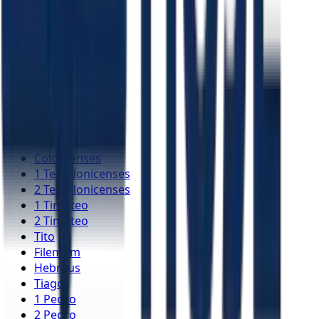
Marcos
Lucas
João
Atos
Romanos
1 Coríntios
2 Coríntios
Gálatas
Efésios
Filipenses
Colossenses
1 Tessalonicenses
2 Tessalonicenses
1 Timóteo
2 Timóteo
Tito
Filemom
Hebreus
Tiago
1 Pedro
2 Pedro