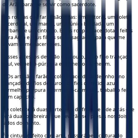
de Arão para me servir como sacerdote.
4
As roupas que farão são estas: um peitoral, um colete
sacerdotal, um manto, uma túnica bordada, um
turbante e um cinturão. Essas roupas sacerdotais feitas
para Arão e seus filhos serão sagradas, para que me
sirvam como sacerdotes.
5
Esses artesãos deverão usar ouro, linho fino trançado
azul, vermelho-púrpura e vermelho-carmesim.
6
“Os artesãos farão o colete sacerdotal de linho fino
trançado, de fios de ouro e de fios de tecido azul,
vermelho-púrpura e vermelho-carmesim, trabalho feito
com capricho.
7
O colete terá duas partes — a da frente e a de atrás — e
terá duas ombreiras que deverão ser presas nos dois
lados do manto.
8
O cinturão, feito com arte, passará pela cintura do