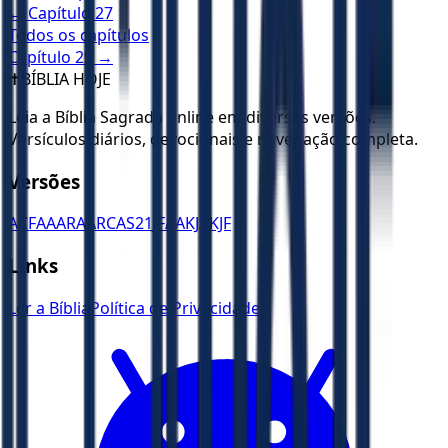
← Capítulo
27
Todos os capítulos
Capítulo
29
→
✝️
BÍBLIA HOJE
Leia a Bíblia Sagrada online em diversas versões.
Versículos diários, devocionais e navegação completa.
Versões
ACF
AA
ARA
ARC
AS21
JFAA
KJA
KJF
Links
Ler a Bíblia
Política de Privacidade