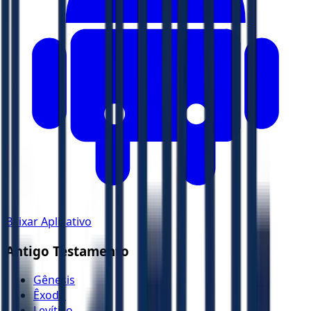
Baixar Aplicativo
Antigo Testamento
Gênesis
Êxodo
Levítico