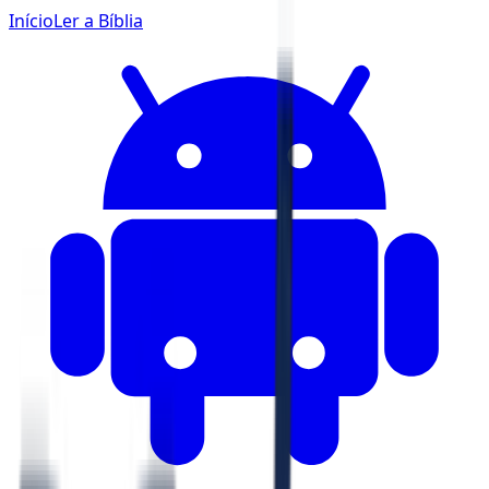
Início
Ler a Bíblia