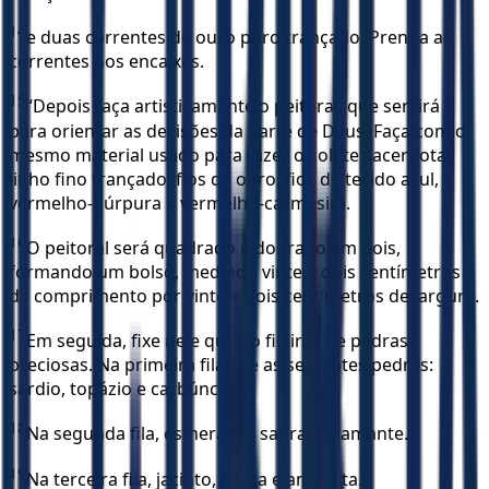
14
e duas correntes de ouro puro trançado. Prenda as
correntes nos encaixes.
15
“Depois faça artisticamente o peitoral, que servirá
para orientar as decisões da parte de Deus. Faça com o
mesmo material usado para fazer o colete sacerdotal:
linho fino trançado, fios de ouro, fios de tecido azul,
vermelho-púrpura e vermelho-carmesim.
16
O peitoral será quadrado e dobrado em dois,
formando um bolso, medindo vinte e dois centímetros
de comprimento por vinte e dois centímetros de largura.
17
Em seguida, fixe nele quatro fileiras de pedras
preciosas. Na primeira fila fixe as seguintes pedras:
sárdio, topázio e carbúnculo.
18
Na segunda fila, esmeralda, safira e diamante.
19
Na terceira fila, jacinto, ágata e ametista.