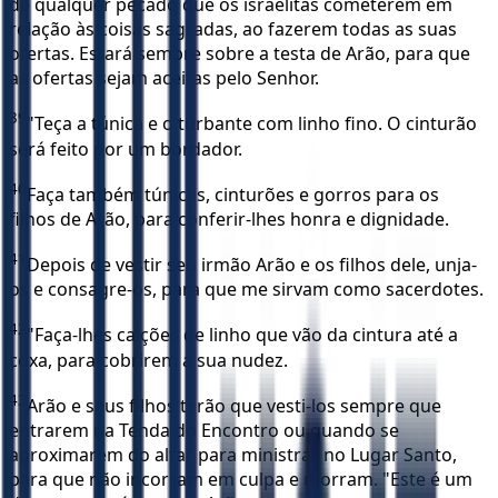
de qualquer pecado que os israelitas cometerem em
relação às coisas sagradas, ao fazerem todas as suas
ofertas. Estará sempre sobre a testa de Arão, para que
as ofertas sejam aceitas pelo Senhor.
39
"Teça a túnica e o turbante com linho fino. O cinturão
será feito por um bordador.
40
Faça também túnicas, cinturões e gorros para os
filhos de Arão, para conferir-lhes honra e dignidade.
41
Depois de vestir seu irmão Arão e os filhos dele, unja-
os e consagre-os, para que me sirvam como sacerdotes.
42
"Faça-lhes calções de linho que vão da cintura até a
coxa, para cobrirem a sua nudez.
43
Arão e seus filhos terão que vesti-los sempre que
entrarem na Tenda do Encontro ou quando se
aproximarem do altar para ministrar no Lugar Santo,
para que não incorram em culpa e morram. "Este é um