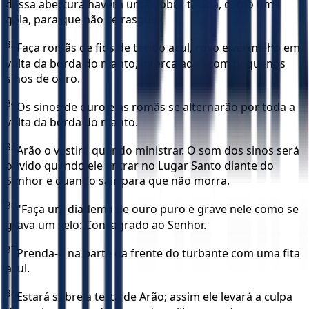
dessa abertura haverá uma dobra tecida, como uma
gola, para que não se rasgue.
33
Faça romãs de fios de tecido azul, roxo e vermelho em
volta da borda do manto, intercaladas com pequenos
sinos de ouro.
34
Os sinos de ouro e as romãs se alternarão por toda a
volta da borda do manto.
35
Arão o vestirá quando ministrar. O som dos sinos será
ouvido quando ele entrar no Lugar Santo diante do
Senhor e quando sair, para que não morra.
36
"Faça um diadema de ouro puro e grave nele como se
grava um selo: Consagrado ao Senhor.
37
Prenda-o na parte da frente do turbante com uma fita
azul.
38
Estará sobre a testa de Arão; assim ele levará a culpa