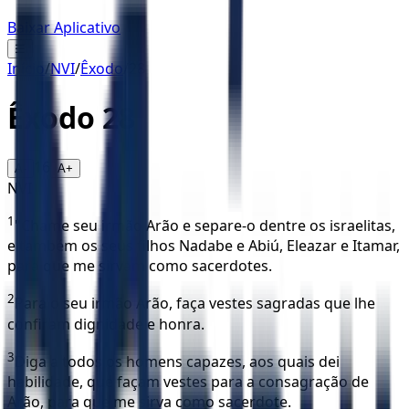
Baixar Aplicativo
☰
Início
/
NVI
/
Êxodo
/
28
Êxodo
28
16
A-
A+
NVI
1
"Chame seu irmão Arão e separe-o dentre os israelitas,
e também os seus filhos Nadabe e Abiú, Eleazar e Itamar,
para que me sirvam como sacerdotes.
2
Para o seu irmão Arão, faça vestes sagradas que lhe
confiram dignidade e honra.
3
Diga a todos os homens capazes, aos quais dei
habilidade, que façam vestes para a consagração de
Arão, para que me sirva como sacerdote.