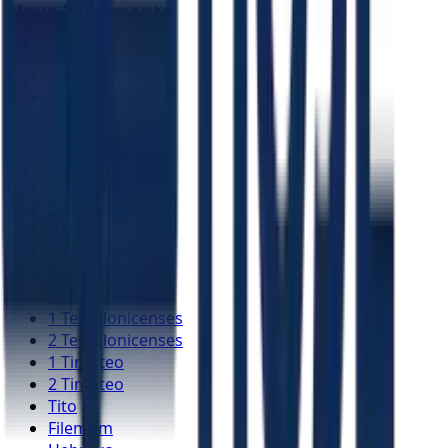
Novo Testamento
Mateus
Marcos
Lucas
João
Atos
Romanos
1 Coríntios
2 Coríntios
Gálatas
Efésios
Filipenses
Colossenses
1 Tessalonicenses
2 Tessalonicenses
1 Timóteo
2 Timóteo
Tito
Filemom