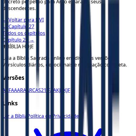
decreto perpétuo para Arão e para os seus
descendentes. "
← Voltar para
NVI
← Capítulo
27
Todos os capítulos
Capítulo
29
→
✝️
BÍBLIA HOJE
Leia a Bíblia Sagrada online em diversas versões.
Versículos diários, devocionais e navegação completa.
Versões
ACF
AA
ARA
ARC
AS21
JFAA
KJA
KJF
Links
Ler a Bíblia
Política de Privacidade