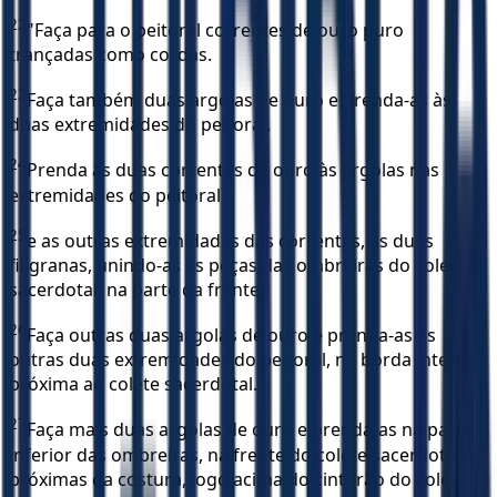
22
"Faça para o peitoral correntes de ouro puro
trançadas como cordas.
23
Faça também duas argolas de ouro e prenda-as às
duas extremidades do peitoral.
24
Prenda as duas correntes de ouro às argolas nas
extremidades do peitoral,
25
e as outras extremidades das correntes, às duas
filigranas, unindo-as às peças das ombreiras do colete
sacerdotal, na parte da frente.
26
Faça outras duas argolas de ouro e prenda-as às
outras duas extremidades do peitoral, na borda interna,
próxima ao colete sacerdotal.
27
Faça mais duas argolas de ouro e prenda-as na parte
inferior das ombreiras, na frente do colete sacerdotal,
próximas da costura, logo acima do cinturão do colete