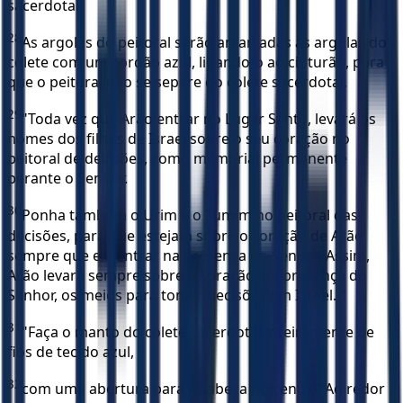
sacerdotal.
28
As argolas do peitoral serão amarradas às argolas do
colete com um cordão azul, ligando-o ao cinturão, para
que o peitoral não se separe do colete sacerdotal.
29
"Toda vez que Arão entrar no Lugar Santo, levará os
nomes dos filhos de Israel sobre o seu coração no
peitoral de decisões, como memorial permanente
perante o Senhor.
30
Ponha também o Urim e o Tumim no peitoral das
decisões, para que estejam sobre o coração de Arão
sempre que ele entrar na presença do Senhor. Assim,
Arão levará sempre sobre o coração, na presença do
Senhor, os meios para tomar decisões em Israel. "
31
"Faça o manto do colete sacerdotal inteiramente de
fios de tecido azul,
32
com uma abertura para a cabeça no centro. Ao redor