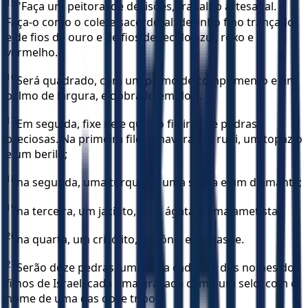
15
"Faça um peitoral de decisões, trabalho artesanal.
Faça-o como o colete sacerdotal: de linho fino trançado
e de fios de ouro e de fios de tecido azul, roxo e
vermelho.
16
Será quadrado, com um palmo de comprimento e um
palmo de largura, e dobrado em dois.
17
Em seguida, fixe nele quatro fileiras de pedras
preciosas. Na primeira fileira haverá um rubi, um topázio
e um berilo;
18
na segunda, uma turquesa, uma safira e um diamante;
19
na terceira, um jacinto, uma ágata e uma ametista;
20
na quarta, um crisólito, um ônix e um jaspe.
21
Serão doze pedras, uma para cada um dos nomes dos
filhos de Israel, cada uma gravada como um selo, com o
nome de uma das doze tribos.