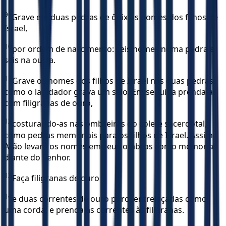
9
"Grave em duas pedras de ônix os nomes dos filhos de
Israel,
10
por ordem de nascimento: seis nomes numa pedra e
seis na outra.
11
Grave os nomes dos filhos de Israel nas duas pedras
como o lapidador grava um selo. Em seguida prenda-as
com filigranas de ouro,
12
costurando-as nas ombreiras do colete sacerdotal,
como pedras memoriais para os filhos de Israel. Assim
Arão levará os nomes em seus ombros como memorial
diante do Senhor.
13
Faça filigranas de ouro
14
e duas correntes de ouro puro, entrelaçadas como
uma corda; e prenda as correntes às filigranas.