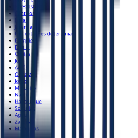
Eclesiastes
Cânticos
Isaías
Jeremias
Lamentações de Jeremias
Ezequiel
Daniel
Oséias
Joel
Amós
Obadias
Jonas
Miquéias
Naum
Habacuque
Sofonias
Ageu
Zacarias
Malaquias