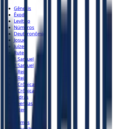
Gênesis
Êxodo
Levítico
Números
Deuteronômio
Josué
Juízes
Rute
1 Samuel
2 Samuel
1 Reis
2 Reis
1 Crônicas
2 Crônicas
Esdras
Neemias
Ester
Jó
Salmos
Provérbios