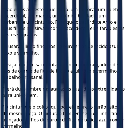
4
São estas as vestes que farão: um peitoral, um colete
sacerdotal, um manto, uma túnica bordada, um
turbante e um cinturão. Para que o sacerdote Arão e
seus filhos me sirvam como sacerdotes, eles farão essas
vestes sagradas
5
e usarão linho fino, fios de ouro e fios de tecido azul,
roxo e vermelho.
6
"Faça o colete sacerdotal de linho fino trançado e de
fios de ouro e de fios de tecido azul, roxo e vermelho,
trabalho artesanal.
7
Terá duas ombreiras atadas às suas duas extremidades
para uni-lo bem.
8
O cinturão e o colete que por ele é preso serão feitos
da mesma peça. O cinturão também será de linho fino
trançado, de fios de ouro e de fios de tecido azul, roxo e
vermelho.