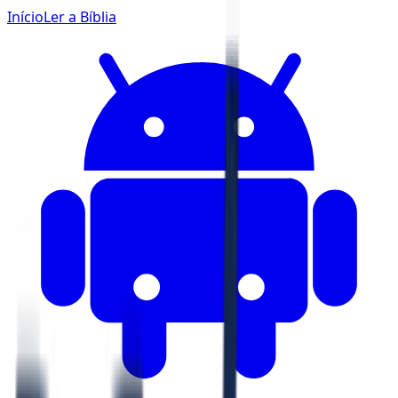
Início
Ler a Bíblia