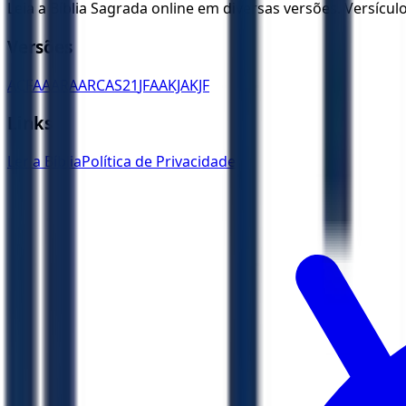
Leia a Bíblia Sagrada online em diversas versões. Versícu
Versões
ACF
AA
ARA
ARC
AS21
JFAA
KJA
KJF
Links
Ler a Bíblia
Política de Privacidade