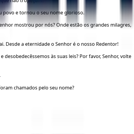
s que não tropeçam?”
u povo e tornou o seu nome glorioso.
 Senhor mostrou por nós? Onde estão os grandes milagres,
ai. Desde a eternidade o Senhor é o nosso Redentor!
desobedecêssemos às suas leis? Por favor, Senhor, volte
.
s foram chamados pelo seu nome?