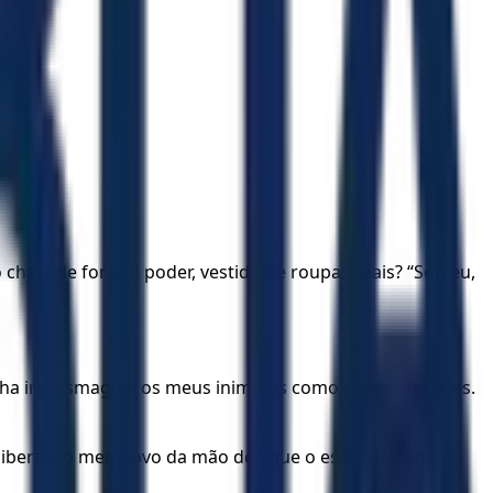
io de força e poder, vestido de roupas reais? “Sou eu,
nha ira, esmaguei os meus inimigos como se fossem uvas.
 libertar o meu povo da mão dos que o escravizaram.