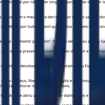
. Estranhei por não haver ninguém para apoiar-me. Por is
ões tontas com o meu ódio e derramei por terra o sangue do
 o SENHOR por tudo de bom que ele nos fez, pelo seu gran
es não vão mentir para mim”. Por isso ele passou a ser o Sa
 anjo da sua presença, os salvou. Cheio de amor e de compa
rebeldes e desobedientes, entristeceram o seu Espírito San
ervo de Deus, libertou Israel do Egito e reclamou: “Onde e
rito Santo morar no meio do seu povo,
e Moisés, que abriu as águas do mar diante deles e assim 