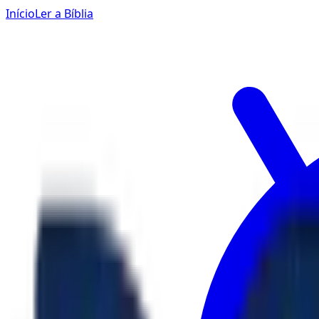
Início
Ler a Bíblia