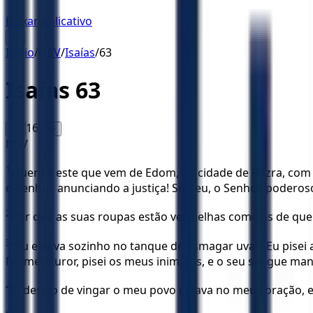
Baixar Aplicativo
☰
Início
/
NBV
/
Isaías
/
63
Isaías
63
16
A-
A+
NBV
1
Quem é este que vem de Edom, da cidade de Bozra, com b
o Senhor, anunciando a justiça! Sou eu, o Senhor, poderoso
2
Por que as suas roupas estão vermelhas como as de qu
3
“Eu estava sozinho no tanque de esmagar uvas. Eu pisei
No meu furor, pisei os meus inimigos, e o seu sangue ma
4
O desejo de vingar o meu povo estava no meu coração, e