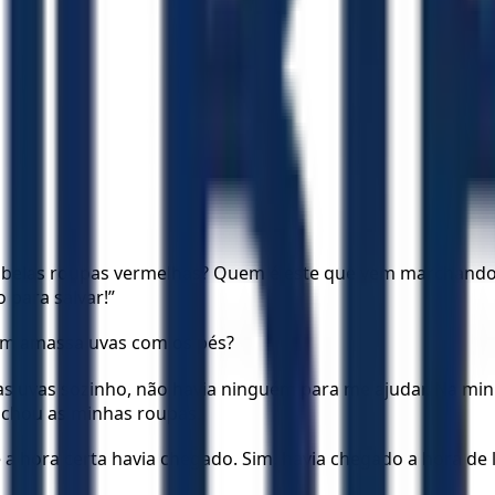
elas roupas vermelhas? Quem é este que vem marchando che
 para salvar!”
em amassa uvas com os pés?
 as uvas sozinho, não havia ninguém para me ajudar. Na mi
nchou as minhas roupas.
 a hora certa havia chegado. Sim, havia chegado a hora de