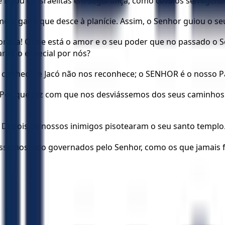
 levou os israelitas em segurança, como cavalos selvagen
o o gado que desce à planície. Assim, o Senhor guiou o se
 morada! Onde está o amor e o seu poder que no passado o
rinho especial por nós?
s conhece, e Jacó não nos reconhece; o SENHOR é o nosso P
or que fez com que nos desviássemos dos seus caminhos e 
 Depois os nossos inimigos pisotearam o seu santo templo
véssemos sido governados pelo Senhor, como os que jamai