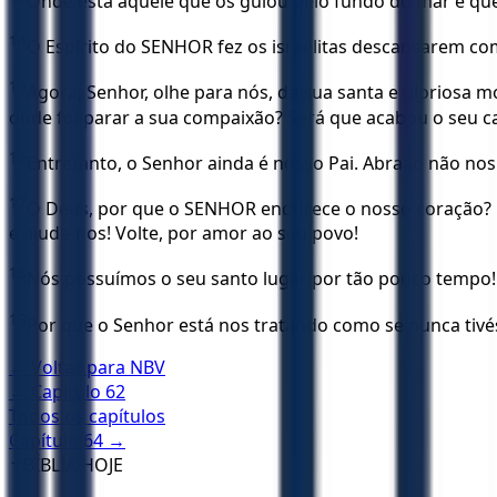
Onde está aquele que os guiou pelo fundo do mar e que
14
O Espírito do SENHOR fez os israelitas descansarem com
15
Agora, Senhor, olhe para nós, da sua santa e gloriosa
onde foi parar a sua compaixão? Será que acabou o seu ca
16
Entretanto, o Senhor ainda é nosso Pai. Abraão não no
17
Ó Deus, por que o SENHOR endurece o nosso coração? P
e ajude-nos! Volte, por amor ao seu povo!
18
Nós possuímos o seu santo lugar por tão pouco tempo!
19
Por que o Senhor está nos tratando como se nunca ti
← Voltar para
NBV
← Capítulo
62
Todos os capítulos
Capítulo
64
→
✝️
BÍBLIA HOJE