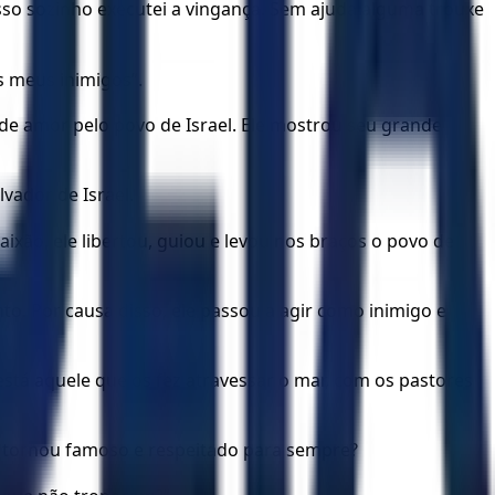
so sozinho executei a vingança. Sem ajuda alguma trouxe
s meus inimigos”.
de amor pelo povo de Israel. Ele mostrou seu grande
lvador de Israel.
ixão, ele libertou, guiou e levou nos braços o povo de
to. Por causa disso, ele passou a agir como inimigo e
stá aquele que os fez atravessar o mar, com os pastores
se tornou famoso e respeitado para sempre?