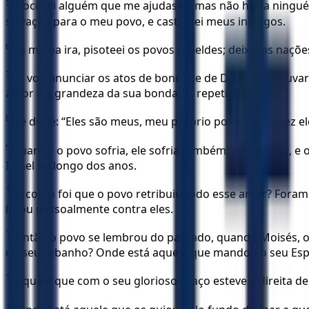
5
Procurei alguém que me ajudasse, mas não havia ninguém
salvação para o meu povo, e castiguei meus inimigos.
6
Na minha ira, pisoteei os povos rebeldes; deixei as naç
7
Eu vou anunciar os atos de bondade de Deus. Vou louvar
amor e a grandeza da sua bondade, repetidas vezes.
8
Ele disse: “Eles são meus, meu próprio povo. Desta vez el
9
Quando o povo sofria, ele sofria também; ele mesmo, e o
Israel ao longo dos anos.
10
E como foi que o povo retribuiu todo esse amor? Foram 
lutou pessoalmente contra eles.
11
Então o povo se lembrou do passado, quando Moisés, o s
do seu rebanho? Onde está aquele que mandou o seu Espí
12
aquele que com o seu glorioso braço esteve à direita d
13