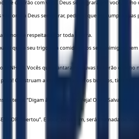
os se casarão com você. Deus se alegrará por você, como o
es vão orar a Deus sem parar, pedindo que ele cumpra suas 
a famosa e respeitada por toda a terra.
rei que o seu trigo seja comido pelos seus inimigos, nem 
 o SENHOR. Vocês que plantaram as uvas beberão o vinho n
povo! Construam a estrada e tapem os buracos, tirem toda
 terra: “Digam à filha de Sião: Veja! O seu Salvador está
SENHOR Libertou”. E você, Jerusalém, será chamada de “A