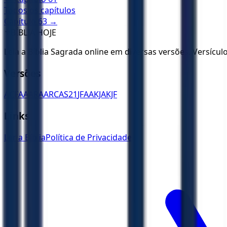
Todos os capítulos
Capítulo
63
→
✝️
BÍBLIA HOJE
Leia a Bíblia Sagrada online em diversas versões. Versícu
Versões
ACF
AA
ARA
ARC
AS21
JFAA
KJA
KJF
Links
Ler a Bíblia
Política de Privacidade