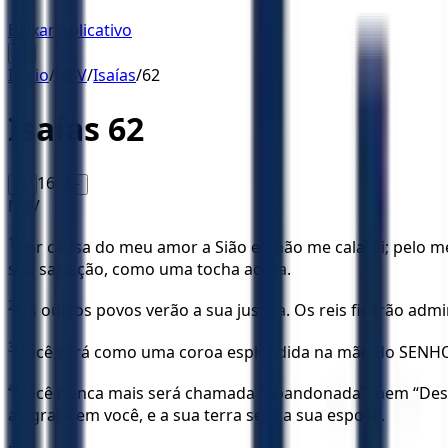
Baixar Aplicativo
☰
Início
/
NBV
/
Isaías
/
62
Isaías
62
16
A-
A+
NBV
1
Por causa do meu amor a Sião eu não me calarei; pelo meu
sua salvação, como uma tocha acesa.
2
Os outros povos verão a sua justiça. Os reis ficarão a
3
Você será como uma coroa esplêndida na mão do SENHO
4
Você nunca mais será chamada “Abandonada”, nem “Desam
alegrará em você, e a sua terra será a sua esposa.