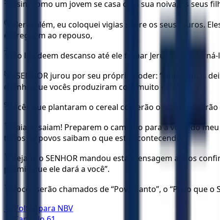
5
Assim como um jovem se casa com sua noiva, os seus filh
6
Ó Jerusalém, eu coloquei vigias sobre os seus muros. El
entreguem ao repouso,
7
não lhe deem descanso até ele firmar Jerusalém e torná-l
8
O SENHOR jurou por seu próprio poder: “Nunca mais deixa
o vinho que vocês produziram com muito esforço.
9
Vocês que plantaram o cereal comerão o pão e louvarão
10
Saiam, saiam! Preparem o caminho para a volta do meu 
todos os povos saibam o que está acontecendo.
11
Vejam, o SENHOR mandou esta mensagem até os confins da
prêmio que ele dará a você”.
12
Vocês serão chamados de “Povo Santo”, o “Povo que o 
← Voltar para
NBV
← Capítulo
61