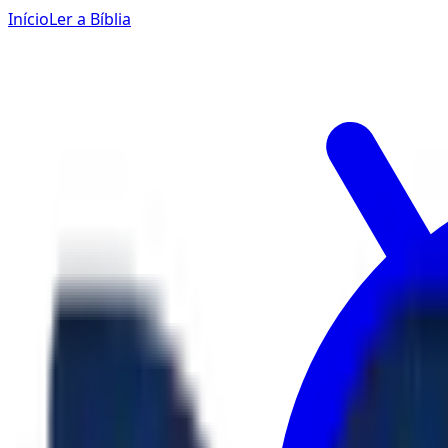
Início
Ler a Bíblia