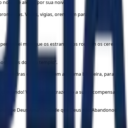
 noivo se alegra por sua noiva.
promessas. Vocês, vigias, orem sem parar, não se
permitirei mais que os estrangeiros roubem os cereais e
os pátios do meu templo”.
s as pedras e levantem bem alto uma bandeira, para que
 chegando! Veja! Ele está trazendo a sua recompensa e o
quela que Deus Ama”, “Cidade que Deus não Abandonou”.