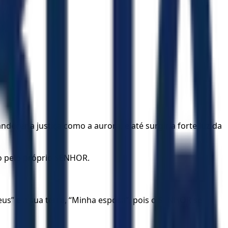
decer a justiça como a aurora, e até surgir a forte luz da
do pelo próprio SENHOR.
s” e a sua terra, “Minha esposa”, pois o SENHOR se