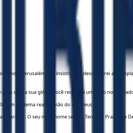
 amor a Jerusalém vou insistir. Não descansarei até resplan
dmirados com a sua glória; você receberá um novo nome, da
R, um diadema real na mão do seu Deus.
parada”. O seu novo nome será “A Terra do Prazer de Deu