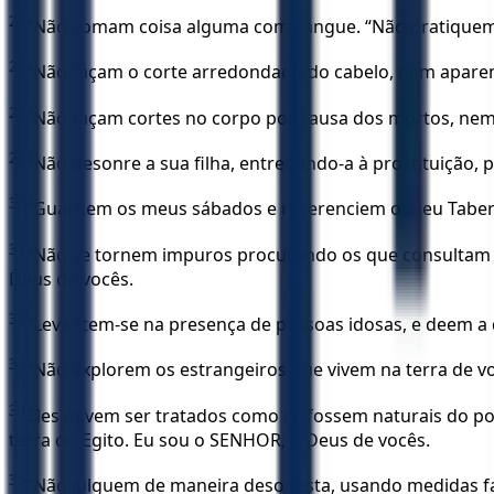
26
“Não comam coisa alguma com sangue. “Não pratiquem a
27
“Não façam o corte arredondado do cabelo, nem apare
28
“Não façam cortes no corpo por causa dos mortos, ne
29
“Não desonre a sua filha, entregando-a à prostituição,
30
“Guardem os meus sábados e reverenciem o meu Taber
31
“Não se tornem impuros procurando os que consultam o
Deus de vocês.
32
“Levantem-se na presença de pessoas idosas, e deem a
33
“Não explorem os estrangeiros que vivem na terra de v
34
Eles devem ser tratados como se fossem naturais do 
terra do Egito. Eu sou o SENHOR, o Deus de vocês.
35
“Não julguem de maneira desonesta, usando medidas f