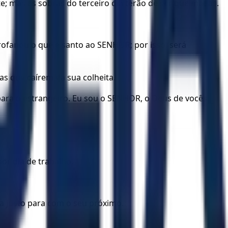
 mas as sobras do terceiro dia terão de ser queimadas.
rofanou o que é santo ao SENHOR; por isso, será
gas que caírem da sua colheita.
para o estrangeiro. Eu sou o SENHOR, o Deus de vocês.
or dia de trabalho.
a justo para com o seu próximo.