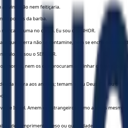
divinhação nem feitiçaria.
m as pontas da barba.
m marca alguma no corpo. Eu sou o SENHOR.
 para que a terra não se contamine, nem se encha de maldad
náculo. Eu sou o SENHOR.
s mortos, nem os que procuram adivinhar o futuro, pois 
 devida honra aos anciãos; temam o seu Deus. Eu sou o SE
ocês.
povo de Israel. Amem os estrangeiros como a vocês mesmo
alsas de comprimento, peso ou quantidade.