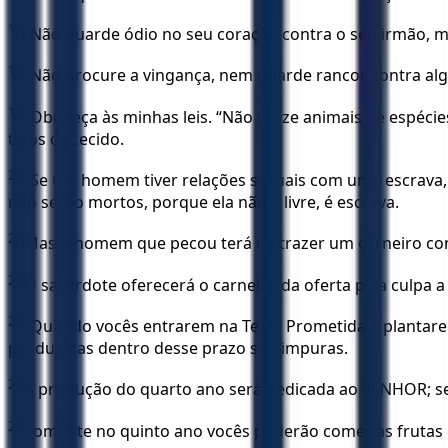
17
“Não guarde ódio no seu coração contra o seu irmão, 
18
“Não procure a vingança, nem guarde rancor contra a
19
“Obedeça às minhas leis. “Não cruze animais de espécie
tipos de tecido.
20
“Se um homem tiver relações sexuais com uma escrava,
não serão mortos, porque ela não é livre, é escrava.
21
Mas o homem que pecou terá de trazer um carneiro com
22
O sacerdote oferecerá o carneiro da oferta pela culpa
23
“Quando vocês entrarem na Terra Prometida e plantarem
produzidas dentro desse prazo são impuras.
24
A produção do quarto ano será dedicada ao SENHOR; s
25
Somente no quinto ano vocês poderão comer as frutas 