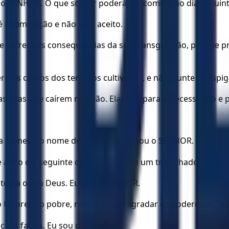
 SENHOR. O que sobrar poderá ser comido no dia seguinte;
 é abominação e não será aceito.
 e sofrerá as consequências da sua transgressão, porque p
er nos cantos dos terrenos cultivados, e não ajunte as espi
s uvas que caírem no chão. Elas são para o necessitado e 
a maneira o nome do seu Deus. Eu sou o SENHOR.
 até o dia seguinte com o salário de um trabalhador pago p
 tema o seu Deus. Eu sou o SENHOR.
o favoreça o pobre, nem procure agradar os poderosos. Sej
ções falsas. Eu sou o SENHOR.