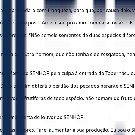
mas repreenda-o com franqueza, para que, por causa dele,
lguém do seu povo. Ame o seu próximo como a si mesmo. E
s diferentes. “Não semeie sementes de duas espécies difere
 noiva de outro homem, que não tenha sido resgatada, ne
o oferta ao SENHOR pela culpa à entrada do Tabernáculo.
 a Deus e assim obterá o perdão dos pecados perante o SE
 árvores frutíferas de toda espécie, não comam do fruto d
erá uma oferta de louvor ao SENHOR.
dessas árvores. Farei aumentar a sua produção. Eu sou o 