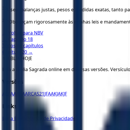
36
Usem balanças justas, pesos e medidas exatas, tanto par
37
“Obedeçam rigorosamente às minhas leis e mandament
← Voltar para
NBV
← Capítulo
18
Todos os capítulos
Capítulo
20
→
✝️
BÍBLIA HOJE
Leia a Bíblia Sagrada online em diversas versões. Versícu
Versões
ACF
AA
ARA
ARC
AS21
JFAA
KJA
KJF
Links
Ler a Bíblia
Política de Privacidade