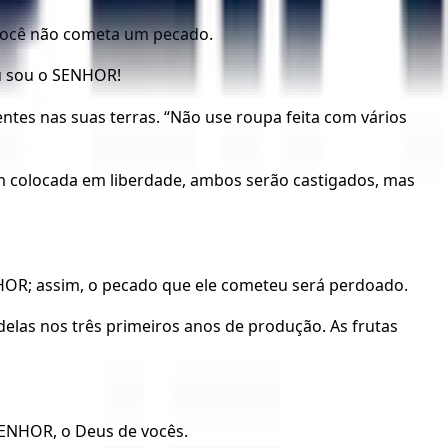
 você não cometa um pecado.
u sou o SENHOR!
ntes nas suas terras. “Não use roupa feita com vários
m colocada em liberdade, ambos serão castigados, mas
NHOR; assim, o pecado que ele cometeu será perdoado.
elas nos três primeiros anos de produção. As frutas
SENHOR, o Deus de vocês.