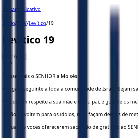
Baixar Aplicativo
☰
Início
/
NBV
/
Levítico
/
19
Levítico
19
16
A-
A+
NBV
1
Disse mais o SENHOR a Moisés:
2
“Diga o seguinte a toda a comunidade de Israel: Sejam s
3
“Cada um respeite a sua mãe e o seu pai, e guarde os m
4
“Não se voltem para os ídolos, nem façam deuses de met
5
“Quando vocês oferecerem sacrifício de gratidão ao SEN