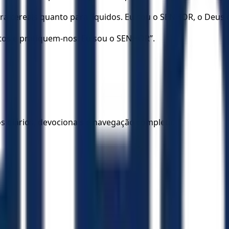
a cereais quanto para líquidos. Eu sou o SENHOR, o Deus de
os e pratiquem-nos. Eu sou o SENHOR”.
los diários, devocionais e navegação completa.