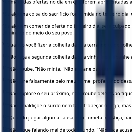
6
Comam das ofertas no dia em que forem apresentadas ao
7
Se alguma coisa do sacrifício for comida no terceiro dia,
8
Se alguém comer da oferta no terceiro dia, será culpado
eliminado do meio do seu povo.
9
“Quando você fizer a colheita da sua terra, deixe de colh
10
Não faça a segunda colheita da sua vinha, nem apanhe a
11
“Não roube. “Não minta. “Não engane os outros.
12
“Não jure falsamente pelo meu nome, profanando dess
13
“Não explore o seu próximo, nem roube dele. “Não fique
14
“Não amaldiçoe o surdo nem faça tropeçar o cego, mas
15
“Quando julgar alguma causa, não cometa injustiça; nã
16
“Não fique falando mal de todo mundo. “Não faça acusa