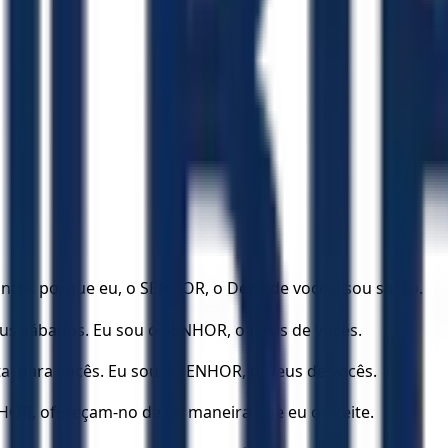
antos porque eu, o SENHOR, o Deus de vocês, sou santo.
eus sábados. Eu sou o SENHOR, o Deus de vocês.
al para vocês. Eu sou o SENHOR, o Deus de vocês.
HOR, ofereçam-no de tal maneira que eu o aceite.