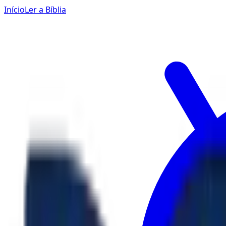
Início
Ler a Bíblia