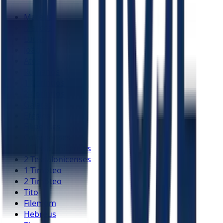
Mateus
Marcos
Lucas
João
Atos
Romanos
1 Coríntios
2 Coríntios
Gálatas
Efésios
Filipenses
Colossenses
1 Tessalonicenses
2 Tessalonicenses
1 Timóteo
2 Timóteo
Tito
Filemom
Hebreus