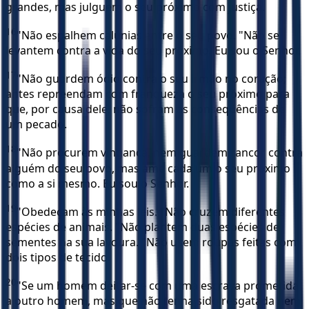
grandes, mas julguem o seu próximo com justiça.
16
"Não espalhem calúnias entre o seu povo. "Não se
levantem contra a vida do seu próximo. Eu sou o Senhor.
17
"Não guardem ódio contra o seu irmão no coração;
antes repreendam com franqueza o seu próximo para
que, por causa dele, não sofram as conseqüências de
um pecado.
18
"Não procurem vingança, nem guardem rancor contra
alguém do seu povo, mas ame cada um o seu próximo
como a si mesmo. Eu sou o Senhor.
19
"Obedeçam às minhas leis. "Não cruzem diferentes
espécies de animais. "Não plantem duas espécies de
sementes na sua lavoura. "Não usem roupas feitas com
dois tipos de tecido.
20
"Se um homem deitar-se com uma escrava prometida
a outro homem, mas que não tenha sido resgatada nem