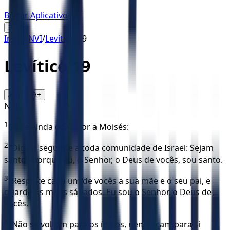
Baixar Aplicativo
☰
Início
/
NVI
/
Levítico
/
19
Levítico
19
16
A-
A+
NVI
1
Disse ainda o Senhor a Moisés:
2
"Diga o seguinte a toda comunidade de Israel: Sejam
santos porque eu, o Senhor, o Deus de vocês, sou santo.
3
"Respeite cada um de vocês a sua mãe e o seu pai, e
guarde os meus sábados. Eu sou o Senhor, o Deus de
vocês.
4
"Não se voltem para os ídolos, nem façam para si