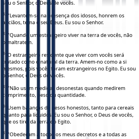
sou o Senhor, o Deus de vocês.
32
"Levantem-se na presença dos idosos, honrem os
anciãos, tema o seu Deus. Eu sou o Senhor.
33
"Quando um estrangeiro viver na terra de vocês, não
o maltratem.
34
O estrangeiro residente que viver com vocês será
tratado como o natural da terra. Amem-no como a si
mesmos, pois vocês foram estrangeiros no Egito. Eu sou
o Senhor, o Deus de vocês.
35
"Não usem medidas desonestas quando medirem
comprimento, peso ou quantidade.
36
Usem balanças de pesos honestos, tanto para cereais
quanto para líquidos. Eu sou o Senhor, o Deus de vocês,
que os tirei da terra do Egito.
37
"Obedeçam a todos os meus decretos e a todas as