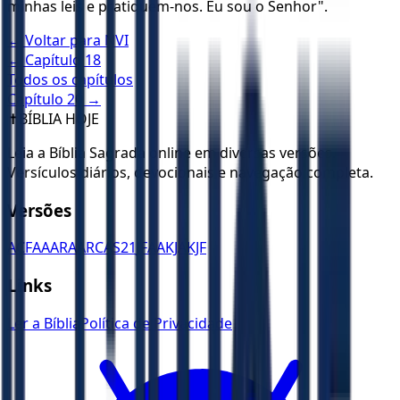
minhas leis e pratiquem-nos. Eu sou o Senhor".
← Voltar para
NVI
← Capítulo
18
Todos os capítulos
Capítulo
20
→
✝️
BÍBLIA HOJE
Leia a Bíblia Sagrada online em diversas versões.
Versículos diários, devocionais e navegação completa.
Versões
ACF
AA
ARA
ARC
AS21
JFAA
KJA
KJF
Links
Ler a Bíblia
Política de Privacidade