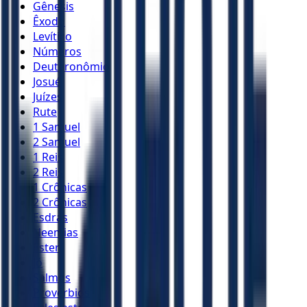
Gênesis
Êxodo
Levítico
Números
Deuteronômio
Josué
Juízes
Rute
1 Samuel
2 Samuel
1 Reis
2 Reis
1 Crônicas
2 Crônicas
Esdras
Neemias
Ester
Jó
Salmos
Provérbios