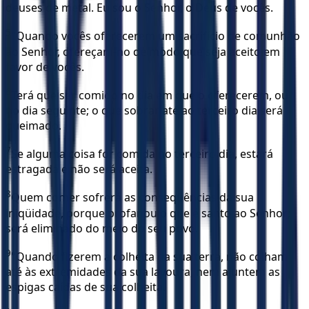
deuses de metal. Eu sou o Senhor, o Deus de vocês.
5
"Quando vocês oferecerem um sacrifício de comunhão
ao Senhor, ofereçam-no de modo que seja aceito em
favor de vocês.
6
Terá que ser comido no dia em que o oferecerem, ou
no dia seguinte; o que sobrar até ao terceiro dia será
queimado.
7
Se alguma coisa for comida no terceiro dia, estará
estragada e não será aceita.
8
Quem comer sofrerá as conseqüências da sua
iniqüidade, porque profanou o que é santo ao Senhor;
será eliminado do meio do seu povo.
9
"Quando fizerem a colheita da sua terra, não colham
até às extremidades da sua lavoura, nem ajuntem as
espigas caídas de sua colheita.