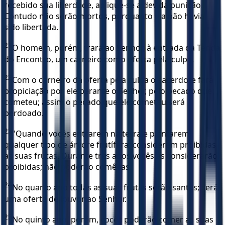
recebido sua liberdade, aplique-se a devida punição.
Contudo não serão mortos, porquanto ela não havia
sido libertada.
21
O homem, porém, trará ao Senhor, à entrada da Tenda
do Encontro, um carneiro como oferta pela culpa.
22
Com o carneiro da oferta pela culpa o sacerdote fará
propiciação por ele perante o Senhor, pelo pecado que
cometeu; assim o pecado que ele cometeu será
perdoado.
23
"Quando vocês entrarem na terra e plantarem
qualquer tipo de árvore frutífera, considerem proibidas
as suas frutas. Durante três anos vocês as considerarão
proibidas; não poderão comê-las.
24
No quarto ano todas as suas frutas serão santas; será
uma oferta de louvor ao Senhor.
25
No quinto ano, porém, vocês poderão comer as suas