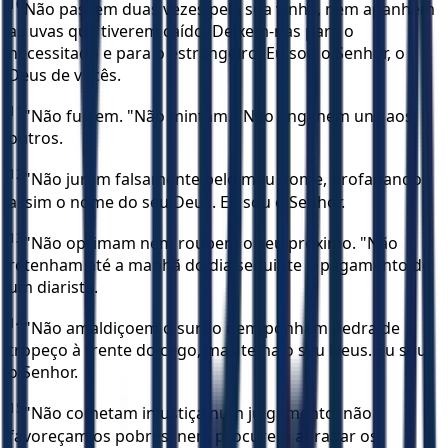
10
Não passem duas vezes pela sua vinha, nem apanhem
as uvas que tiverem caído. Deixem-nas para o
necessitado e para o estrangeiro. Eu sou o Senhor, o
Deus de vocês.
11
"Não furtem. "Não mintam. "Não enganem uns aos
outros.
12
"Não jurem falsamente pelo meu nome, profanando
assim o nome do seu Deus. Eu sou o Senhor.
13
"Não oprimam nem roubem o seu próximo. "Não
retenham até a manhã do dia seguinte o pagamento de
um diarista.
14
"Não amaldiçoem o surdo nem ponham pedra de
tropeço à frente do cego, mas tema o seu Deus. Eu sou
o Senhor.
15
"Não cometam injustiça num julgamento; não
favoreçam os pobres, nem procurem agradar os