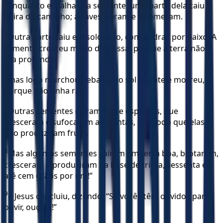
4
Enquanto espalhava a semente, uma parte dela caiu à
beira do caminho; as aves vieram e a comeram.
5
Outra parte caiu em solo raso, com pedras por baixo. A
semente cresceu muito depressa, porque a terra não
era profunda,
6
mas logo murchou debaixo do sol quente e morreu,
porque não tinha raiz.
7
Outras sementes caíram entre espinhos, que
cresceram e sufocaram as plantas, de modo que elas
não produziram fruto.
8
Mas algumas sementes caíram em terra boa, brotaram,
cresceram e produziram na base de trinta, sessenta e
até cem grãos por um!”
9
E Jesus concluiu, dizendo: “Se vocês têm ouvidos para
ouvir, ouçam!”