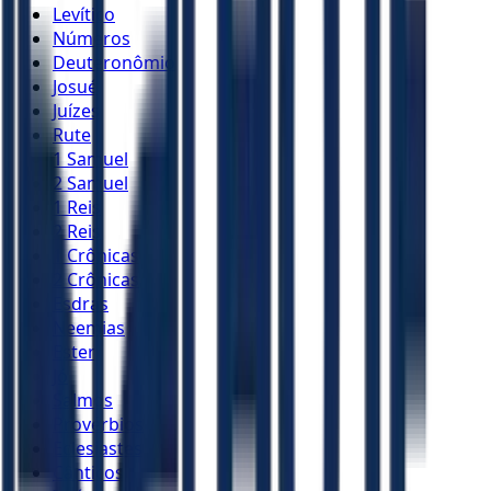
Levítico
Números
Deuteronômio
Josué
Juízes
Rute
1 Samuel
2 Samuel
1 Reis
2 Reis
1 Crônicas
2 Crônicas
Esdras
Neemias
Ester
Jó
Salmos
Provérbios
Eclesiastes
Cânticos