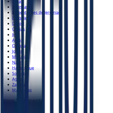
Isaías
Jeremias
Lamentações de Jeremias
Ezequiel
Daniel
Oséias
Joel
Amós
Obadias
Jonas
Miquéias
Naum
Habacuque
Sofonias
Ageu
Zacarias
Malaquias
Novo Testamento
Mateus