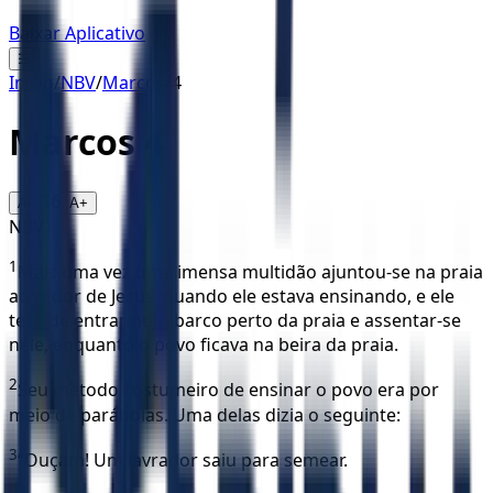
Baixar Aplicativo
☰
Início
/
NBV
/
Marcos
/
4
Marcos
4
16
A-
A+
NBV
1
Mais uma vez uma imensa multidão ajuntou-se na praia
ao redor de Jesus, quando ele estava ensinando, e ele
teve de entrar num barco perto da praia e assentar-se
nele, enquanto o povo ficava na beira da praia.
2
Seu método costumeiro de ensinar o povo era por
meio de parábolas. Uma delas dizia o seguinte:
3
“Ouçam! Um lavrador saiu para semear.