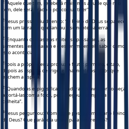
25
Aquele que tem, receberá mais; mas aquele que não
tem, dele será tirado o pouco que tiver”.
26
Jesus prosseguiu dizendo: “O Reino de Deus se parece
com um lavrador que lançou a semente na terra.
27
Enquanto os dias e as noites se passavam, as
sementes germinaram e cresceram sem ele saber como
isso acontecia,
28
pois a própria terra produz o fruto: primeiro, o talo,
depois as espigas de trigo, e finalmente os grãos que
enchem a espiga.
29
Quando as espigas ficam maduras, o lavrador começa
a cortá-las com a foice, pois chegou o tempo da
colheita”.
30
Jesus perguntou: “Com o que posso comparar o Reino
de Deus? Que parábola usarei para descrevê-lo?