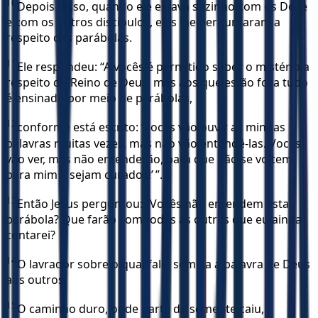
10
Depois disso, quando ele estava sozinho com os Doze
e com os outros discípulos, eles lhe perguntaram a
respeito das parábolas.
11
Ele respondeu: “A vocês é permitido saber o mistério a
respeito do Reino de Deus, mas aos que estão fora tudo
é ensinado por meio de parábolas,
12
conforme está escrito: ‘Vocês vão ouvir as minhas
palavras muitas vezes, mas não vão entendê-las. Vocês
vão ver, mas não entenderão, para que não se voltem
para mim e sejam curados!’ ”.
13
Então Jesus perguntou: “Vocês não entendem esta
parábola? Que farão com todas as outras que eu ainda
contarei?
14
O lavrador sobre o qual falei semeia a palavra de Deus
aos outros.
15
O caminho duro, onde parte da semente caiu,