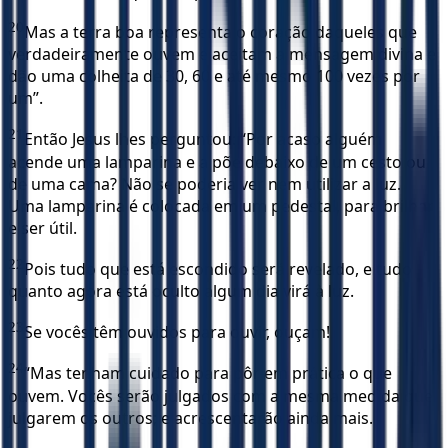
20
Mas a terra boa representa o coração daqueles que
verdadeiramente ouvem e aceitam a mensagem divina e
dão uma colheita de 30, 60 e até mesmo 100 vezes por
um”.
21
Então Jesus lhes perguntou: “Por acaso alguém
acende uma lamparina e a põe debaixo de um cesto ou
de uma cama? Não se poderia ver nem utilizar a luz.
Uma lamparina é colocada em um pedestal, para brilhar
e ser útil.
22
Pois tudo que está escondido será revelado, e tudo
quanto agora está oculto algum dia virá à luz.
23
Se vocês têm ouvidos para ouvir, ouçam!
24
“Mas tenham cuidado para pôr em prática o que
ouvem. Vocês serão julgados com a mesma medida que
julgarem os outros; e acrescentarão ainda mais.