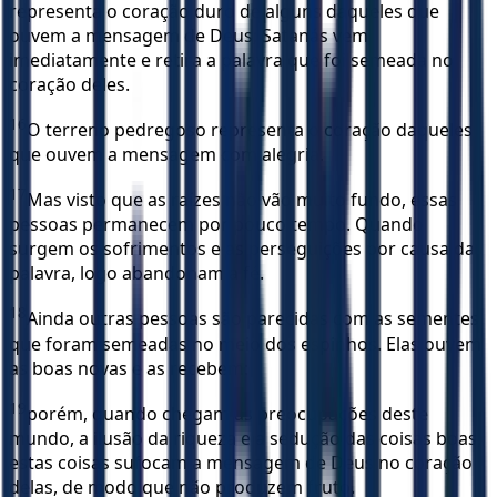
representa o coração duro de alguns daqueles que
ouvem a mensagem de Deus; Satanás vem
imediatamente e retira a palavra que foi semeada no
coração deles.
16
O terreno pedregoso representa o coração daqueles
que ouvem a mensagem com alegria.
17
Mas visto que as raízes não vão muito fundo, essas
pessoas permanecem por pouco tempo. Quando
surgem os sofrimentos e as perseguições por causa da
palavra, logo abandonam a fé.
18
Ainda outras pessoas são parecidas com as sementes
que foram semeadas no meio dos espinhos. Elas ouvem
as boas novas e as recebem:
19
porém, quando chegam as preocupações deste
mundo, a ilusão da riqueza e a sedução das coisas boas,
estas coisas sufocam a mensagem de Deus no coração
delas, de modo que não produzem fruto.