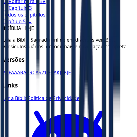
← Voltar para
NBV
← Capítulo
3
Todos os capítulos
Capítulo
5
→
✝️
BÍBLIA HOJE
Leia a Bíblia Sagrada online em diversas versões.
Versículos diários, devocionais e navegação completa.
Versões
ACF
AA
ARA
ARC
AS21
JFAA
KJA
KJF
Links
Ler a Bíblia
Política de Privacidade