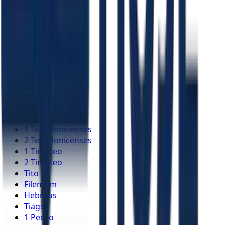
Marcos
Lucas
João
Atos
Romanos
1 Coríntios
2 Coríntios
Gálatas
Efésios
Filipenses
Colossenses
1 Tessalonicenses
2 Tessalonicenses
1 Timóteo
2 Timóteo
Tito
Filemom
Hebreus
Tiago
1 Pedro