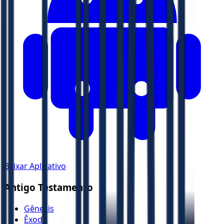
Baixar Aplicativo
Antigo Testamento
Gênesis
Êxodo