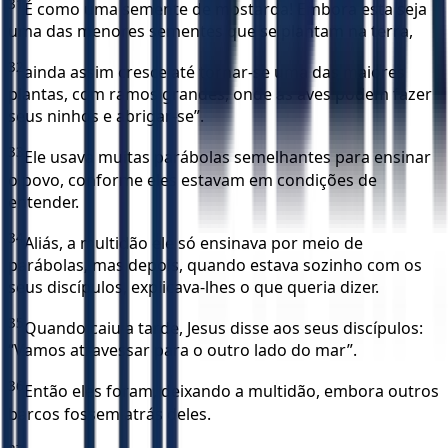
31
É como uma semente de mostarda! Embora esta seja
uma das menores sementes que se plantam na terra,
32
ainda assim cresce até tornar-se uma das maiores
plantas, com ramos grandes, onde as aves podem fazer
seus ninhos e abrigar-se”.
33
Ele usava muitas parábolas semelhantes para ensinar
o povo, conforme eles estavam em condições de
entender.
34
Aliás, a multidão ele só ensinava por meio de
parábolas, mas depois, quando estava sozinho com os
seus discípulos, explicava-lhes o que queria dizer.
35
Quando caiu a tarde, Jesus disse aos seus discípulos:
“Vamos atravessar para o outro lado do mar”.
36
Então eles foram, deixando a multidão, embora outros
barcos fossem atrás deles.