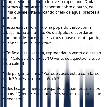
37
Logo levantou-se uma terrível tempestade. Ondas
enormes começaram a rebentar sobre o barco, de
forma que ele estava ficando cheio de água, prestes a
afundar.
38
Jesus estava dormindo na popa do barco com a
cabeça numa almofada. Os discípulos o acordaram,
bradando: “Mestre, nós estamos quase nos afogando, e
o Senhor nem se importa?”
39
Então ele se levantou, repreendeu o vento e disse ao
mar: “Cale-se! Aquiete-se”! O vento se aquietou, e tudo
ficou calmo!
40
Ele perguntou-lhes: “Por que vocês estão com tanto
medo? Vocês ainda não têm fé?”
41
Eles ficaram cheios de espanto e diziam uns para os
outros: “Quem é este, que até os ventos e as ondas lhe
obedecem?”