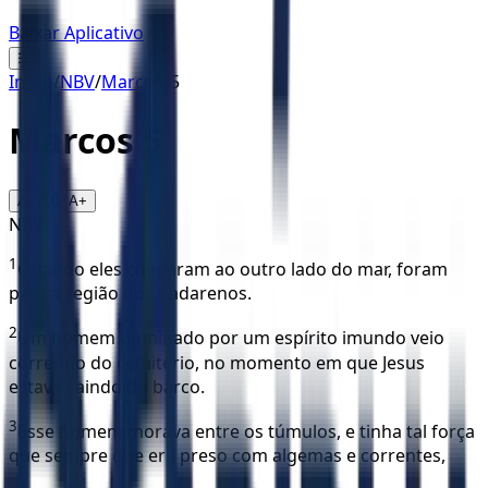
Baixar Aplicativo
☰
Início
/
NBV
/
Marcos
/
5
Marcos
5
16
A-
A+
NBV
1
Quando eles chegaram ao outro lado do mar, foram
para a região dos gadarenos.
2
Um homem dominado por um espírito imundo veio
correndo do cemitério, no momento em que Jesus
estava saindo do barco.
3
Esse homem morava entre os túmulos, e tinha tal força
que sempre que era preso com algemas e correntes,