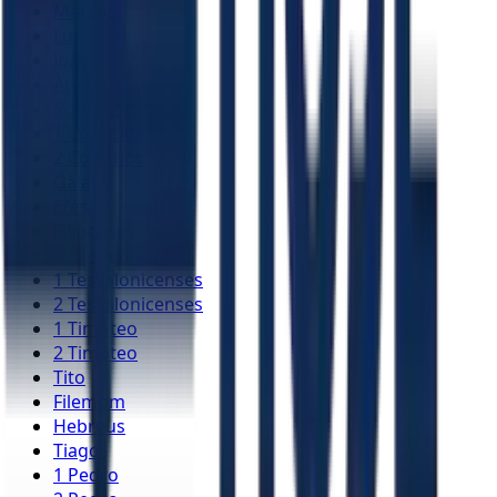
Marcos
Lucas
João
Atos
Romanos
1 Coríntios
2 Coríntios
Gálatas
Efésios
Filipenses
Colossenses
1 Tessalonicenses
2 Tessalonicenses
1 Timóteo
2 Timóteo
Tito
Filemom
Hebreus
Tiago
1 Pedro