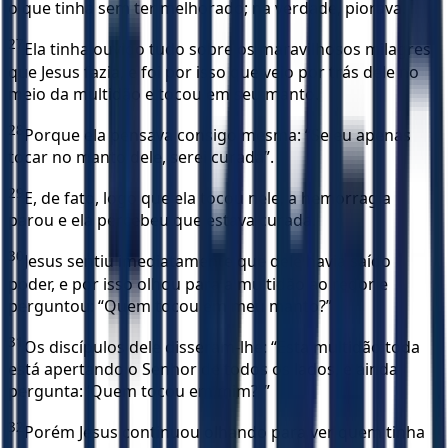
o que tinha sem ter melhorado; na verdade, piorava.
27
Ela tinha ouvido tudo sobre os maravilhosos milagres
que Jesus fazia, e foi por isso que veio por trás dele no
meio da multidão e tocou em seu manto.
28
Porque ela pensava consigo mesma: “Se eu apenas
tocar no manto dele, serei curada”.
29
E, de fato, logo que ela tocou nele, a hemorragia
parou e ela percebeu que estava curada.
30
Jesus sentiu imediatamente que dele havia saído
poder, e por isso olhou para a multidão ao redor e
perguntou: “Quem tocou em meu manto?”
31
Os discípulos dele disseram-lhe: “Esta multidão toda
está apertando o Senhor de todos os lados, e ainda
pergunta: ‘Quem tocou em mim?’ ”
32
Porém Jesus continuou olhando para ver quem tinha