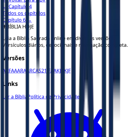
← Capítulo
4
Todos os capítulos
Capítulo
6
→
✝️
BÍBLIA HOJE
Leia a Bíblia Sagrada online em diversas versões.
Versículos diários, devocionais e navegação completa.
Versões
ACF
AA
ARA
ARC
AS21
JFAA
KJA
KJF
Links
Ler a Bíblia
Política de Privacidade