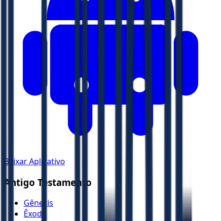
Baixar Aplicativo
Antigo Testamento
Gênesis
Êxodo