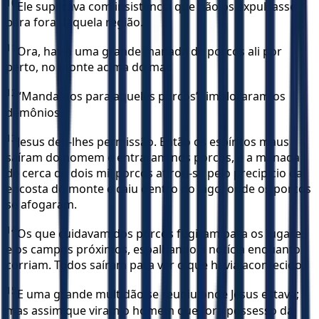
10
Ele suplicava com insistência que não os expulsasse
para fora daquela região.
11
Ora, havia uma grande manada de porcos ali por
perto, no monte acima do mar.
12
“Manda-nos para aqueles porcos”, imploraram os
demônios.
13
Jesus deu-lhes permissão. Então os espíritos maus
saíram do homem e entraram nos porcos, e a manada
de cerca de dois mil porcos atirou-se pelo precipício da
encosta do monte e caiu dentro do lago, onde os porcos
se afogaram.
14
Os que cuidavam dos porcos fugiram para os lugares
e os campos próximos, espalhando a notícia enquanto
corriam. Todos saíram para ver o que havia acontecido.
15
E uma grande multidão se reuniu onde Jesus estava;
mas assim que viram o homem que fora possesso da