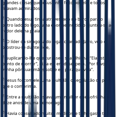
grandes coisas que Jesus tinha feito por ele; e todos
ficavam admirados.
21
Quando Jesus tinha atravessado no barco para o
outro lado do lago, uma enorme multidão ajuntou-se ao
redor dele na praia.
22
O líder da sinagoga do lugar, chamado Jairo, veio e
prostrou-se diante dele,
23
suplicando-lhe que curasse a sua filhinha. “Ela está a
ponto de morrer”, dizia ele em desespero. “Por favor,
venha pôr suas mãos sobre ela para que viva”.
24
Jesus foi com ele. Uma multidão o seguia tão de perto
que o comprimia.
25
Entre a multidão estava uma mulher que sofria havia
doze anos de uma hemorragia.
26
Havia consultado muitos médicos, e tinha gasto tudo