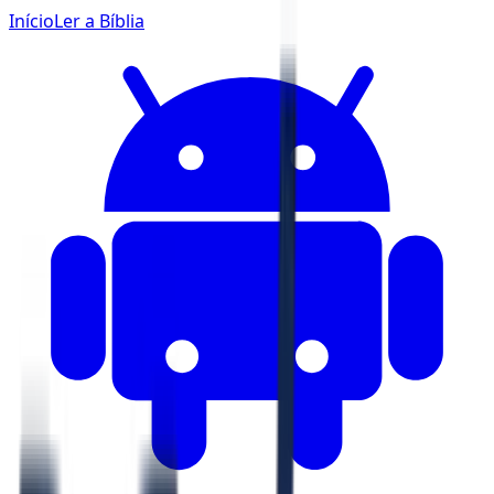
Início
Ler a Bíblia