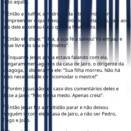
feito aquilo.
33
Então a mulher, amedrontada e tremendo por
compreender o que havia acontecido a ela, veio, caiu aos
pés dele e contou-lhe o que ela havia feito.
34
Então ele disse: “Filha, a sua fé a salvou! Vá em paz e
fique livre do seu sofrimento”.
35
Enquanto Jesus ainda estava falando com ela,
chegaram mensageiros da casa de Jairo, o dirigente da
sinagoga, e disseram a ele: “Sua filha morreu. Não há
mais necessidade de incomodar o mestre!”
36
Porém Jesus não fez caso dos comentários deles e
disse a Jairo: “Não tenha medo. Apenas creia”.
37
Então Jesus fez a multidão parar e não deixou
ninguém ir com ele à casa de Jairo, a não ser Pedro,
Tiago e João.
38