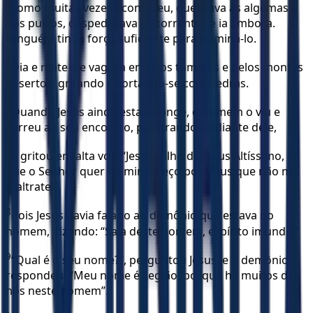
4
como muitas vezes aconteceu, quebrava as algemas
dos pulsos, despedaçava as correntes e ia embora.
Ninguém tinha força suficiente para dominá-lo.
5
Dia e noite ele vagava entre os túmulos e pelos montes
desertos, gritando e cortando-se com pedras.
6
Quando Jesus ainda estava longe, o homem o viu e
correu ao seu encontro, prostrando-se diante dele,
7
e gritou em alta voz: “Jesus, Filho do Deus Altíssimo, o
que o Senhor quer de mim? Peço por Deus que não me
maltrate!”
8
Pois Jesus havia falado ao demônio que estava no
homem, dizendo: “Saia deste homem, espírito imundo!”
9
“Qual é o seu nome?”, perguntou Jesus, e o demônio
respondeu: “Meu nome é Legião, porque há muitos de
nós neste homem”.