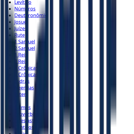
Levítico
Números
Deuteronômio
Josué
Juízes
Rute
1 Samuel
2 Samuel
1 Reis
2 Reis
1 Crônicas
2 Crônicas
Esdras
Neemias
Ester
Jó
Salmos
Provérbios
Eclesiastes
Cânticos
Isaías