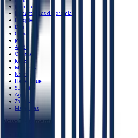
Jeremias
Lamentações de Jeremias
Ezequiel
Daniel
Oséias
Joel
Amós
Obadias
Jonas
Miquéias
Naum
Habacuque
Sofonias
Ageu
Zacarias
Malaquias
Novo Testamento
Mateus