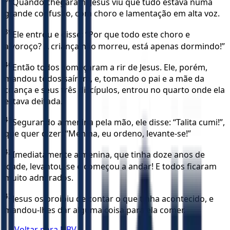
Quando chegaram, Jesus viu que tudo estava numa
grande confusão, com choro e lamentação em alta voz.
39
Ele entrou e disse: “Por que todo este choro e
alvoroço? A criança não morreu, está apenas dormindo!”
40
Então todos começaram a rir de Jesus. Ele, porém,
mandou todos saírem, e, tomando o pai e a mãe da
criança e seus três discípulos, entrou no quarto onde ela
estava deitada.
41
Segurando a menina pela mão, ele disse: “Talita cumi!”,
que quer dizer: “Menina, eu ordeno, levante-se!”
42
Imediatamente a menina, que tinha doze anos de
idade, levantou-se e começou a andar! E todos ficaram
muito admirados.
43
Jesus os proibiu de contar o que tinha acontecido, e
mandou-lhes dar alguma coisa para ela comer.
← Voltar para
NBV