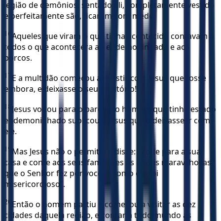
legião de demônios, sentado ali, completamente vestido
e perfeitamente são, ficaram com medo.
16
Aqueles que viram o que tinha acontecido contavam a
todos o que acontecera ao endemoninhado e aos
porcos.
17
E a multidão começou a insistir com Jesus que fosse
embora, e deixasse o seu território!
18
Jesus voltou para o barco e o homem que tinha estado
endemoninhado suplicou a Jesus que o deixasse ir com
ele.
19
Mas Jesus não o permitiu e disse: “Volte para a sua
casa e conte aos seus familiares as coisas maravilhosas
que o Senhor fez por você; e como ele foi
misericordioso”.
20
Então o homem partiu e começou a visitar as dez
cidades daquela região, e contar a todo mundo as