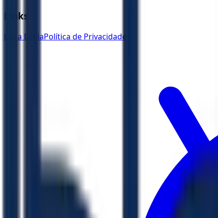
Links
Ler a Bíblia
Política de Privacidade