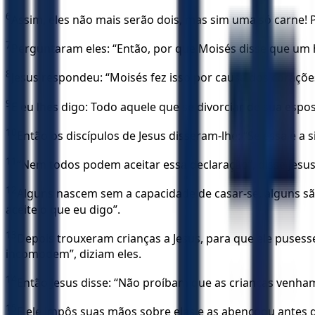
6
Assim, eles não mais serão dois, mas sim uma só carne!
7
Perguntaram eles: “Então, por que Moisés disse que u
8
Jesus respondeu: “Moisés fez isso por causa dos coraçõe
9
E eu lhes digo: Todo aquele que se divorciar de sua espos
10
Então os discípulos de Jesus disseram-lhe: “Se essa é a
11
“Nem todos podem aceitar essa declaração”, disse Jesus
12
Alguns nascem sem a capacidade de casar-se, alguns sã
aceite o que eu digo”.
13
Depois trouxeram crianças a Jesus, para que ele pusess
incomodem”, diziam eles.
14
Então Jesus disse: “Não proíbam que as crianças venha
15
E ele impôs suas mãos sobre elas e as abençoou antes 