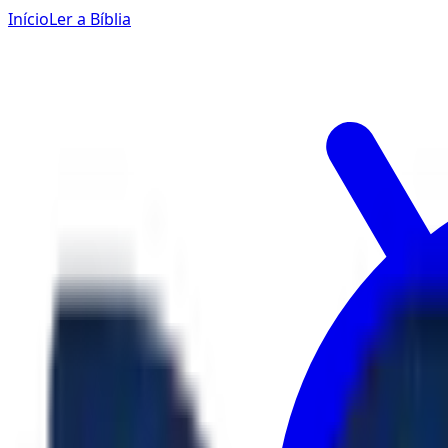
Início
Ler a Bíblia