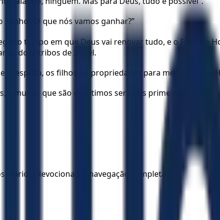
te falando, ninguém. Mas para Deus, tudo é possível”.
 o Senhor. O que nós vamos ganhar?”
egar o tempo em que Deus vai renovar tudo, e o Filho do H
 as doze tribos de Israel.
mãe, a esposa, os filhos ou propriedades para me seguir, rec
; e muitos que são os últimos serão os primeiros”.
los diários, devocionais e navegação completa.