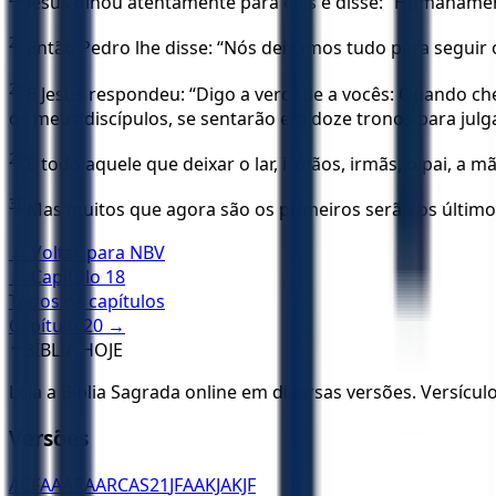
Jesus olhou atentamente para eles e disse: “Humanamen
27
Então Pedro lhe disse: “Nós deixamos tudo para seguir
28
E Jesus respondeu: “Digo a verdade a vocês: Quando ch
os meus discípulos, se sentarão em doze tronos para julgar
29
E todo aquele que deixar o lar, irmãos, irmãs, o pai, a 
30
Mas muitos que agora são os primeiros serão os últimos
← Voltar para
NBV
← Capítulo
18
Todos os capítulos
Capítulo
20
→
✝️
BÍBLIA HOJE
Leia a Bíblia Sagrada online em diversas versões. Versícu
Versões
ACF
AA
ARA
ARC
AS21
JFAA
KJA
KJF