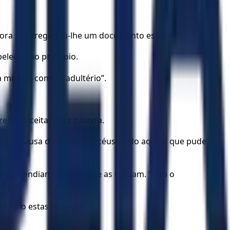
ora e entregando-lhe um documento escrito?”
eleceu no princípio.
a mulher, comete adultério”.
s de aceitar essa palavra.
 por causa do Reino dos céus. Todo aquele que puder,
s repreendiam aqueles que as traziam. “Não o
 como estas crianças”.