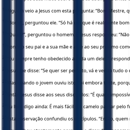
16
Alguém veio a Jesus com esta pergunta: “Bom Mestre, qu
17
“Bom?”, perguntou ele. “Só há um que é realmente bom 
18
“Quais?”, perguntou o homem. E Jesus respondeu: “Não 
19
honre o seu pai e a sua mãe e ame ao seu próximo com
20
“Eu sempre tenho obedecido a cada um deles”, responde
21
Jesus lhe disse: “Se quer ser perfeito, vá e venda tudo 
22
Mas quando o jovem ouviu isto, foi embora triste, porqu
23
Então Jesus disse aos seus discípulos: “É quase impossí
24
Eu lhes digo ainda: É mais fácil um camelo passar pelo
25
Esta observação confundiu os discípulos. “Então, quem
26