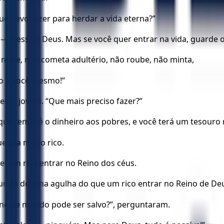
e devo fazer para herdar a vida eterna?”
— e esse é Deus. Mas se você quer entrar na vida, guarde
mate, não cometa adultério, não roube, não minta,
o a você mesmo!”
u o jovem. “Que mais preciso fazer?”
o que tem, dê o dinheiro aos pobres, e você terá um tesouro
e era muito rico.
vel um rico entrar no Reino dos céus.
 fundo de uma agulha do que um rico entrar no Reino de Deu
 neste mundo pode ser salvo?”, perguntaram.