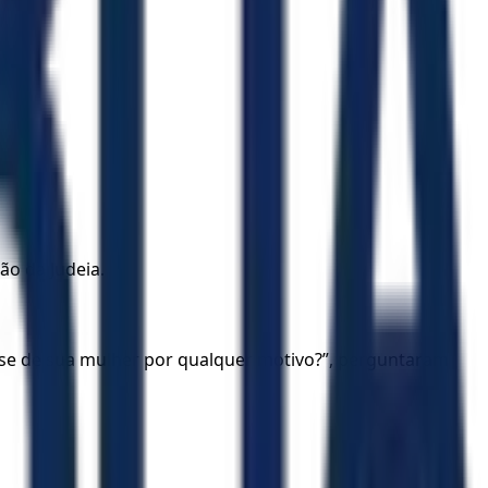
ão da Judeia.
r-se de sua mulher por qualquer motivo?”, perguntaram