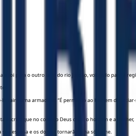
a e foi para o outro lado do rio Jordão, voltando para a regi
tes.
zê-lo cair numa armadilha. “É permitido ao homem divorcia
está escrito que no começo Deus criou o homem e a mulher,
à sua esposa e os dois se tornarão uma só carne.