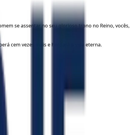
omem se assentar no seu glorioso trono no Reino, vocês,
eberá cem vezes mais e herdará a vida eterna.