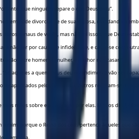
 Portanto, que ninguém separe o que Deus uniu”.
m homem pode divorciar-se de sua esposa, mandando-a emb
s duros e maus de vocês, mas não foi isso o que Deus estab
a, a não ser por causa de infidelidade, e casar-se com outr
 situação entre homem e mulher, é melhor não casar!”
. “Só aqueles a quem Deus deu entendimento vão ser capaze
o incapacitados pelos homens, e outros recusam-se a casar
e suas mãos sobre elas e orasse por elas. Mas os discípulo
m a mim, porque o Reino dos céus pertence àqueles que são
de ir embora.