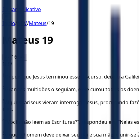
Baixar Aplicativo
☰
Início
/
NBV
/
Mateus
/
19
Mateus
19
16
A-
A+
NBV
1
Depois que Jesus terminou esse discurso, deixou a Galilei
2
Grandes multidões o seguiam, e ele curou todos os doen
3
Alguns fariseus vieram interrogar Jesus, procurando fa
eles.
4
“Vocês não leem as Escrituras?”, respondeu ele. “Nelas 
5
e que o homem deve deixar seu pai e sua mãe, e unir-se 