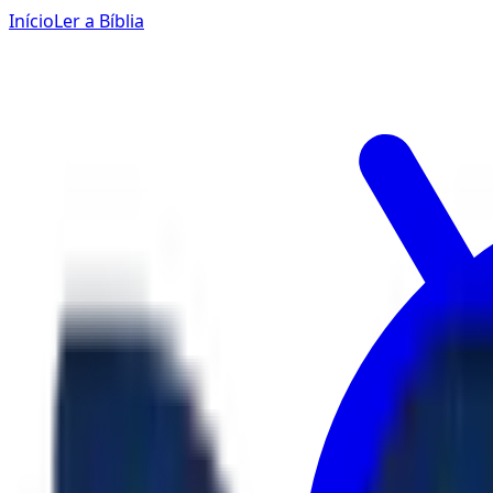
Início
Ler a Bíblia