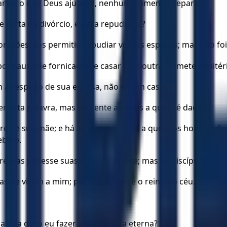
rtanto, o que Deus ajuntou, nenhum homem o separe.
carta de divórcio, e para repudiá- la?
orações, vos permitiu repudiar vossas esposas; mas não foi
por causa de fornicação, e casar com outra, comete adultér
m a respeito de sua esposa, não é bom casar.
r esta palavra, mas somente aqueles a quem é dado.
e de sua mãe; e há alguns eunucos, a quem os homens fiz
eba-o.
bre elas pusesse suas mãos, e orasse; mas os discípulos os
bas de virem a mim; porque de tais é o reino do céu.
sa boa devo eu fazer para ter vida eterna?