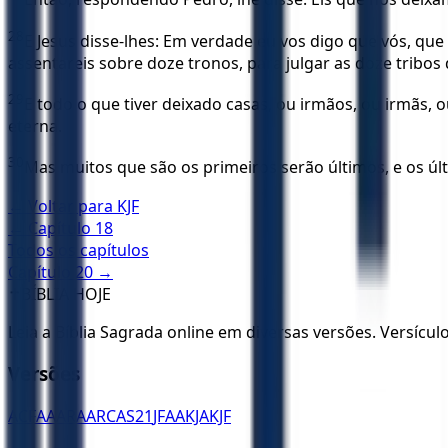
28
E Jesus disse-lhes: Em verdade eu vos digo que vós, q
assentareis sobre doze tronos, para julgar as doze tribos d
29
E todo o que tiver deixado casas, ou irmãos, ou irmãs, 
eterna.
30
Mas muitos que são os primeiros serão últimos, e os úl
← Voltar para
KJF
← Capítulo
18
Todos os capítulos
Capítulo
20
→
✝️
BÍBLIA HOJE
Leia a Bíblia Sagrada online em diversas versões. Versícu
Versões
ACF
AA
ARA
ARC
AS21
JFAA
KJA
KJF