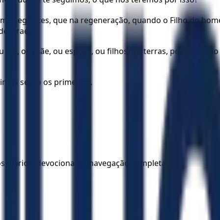
ue me seguistes, que na regeneração, quando o Filho do ho
e Israel.
ou pai, ou mãe, ou esposa, ou filhos, ou terras, por causa 
timos serão os primeiros.
los diários, devocionais e navegação completa.