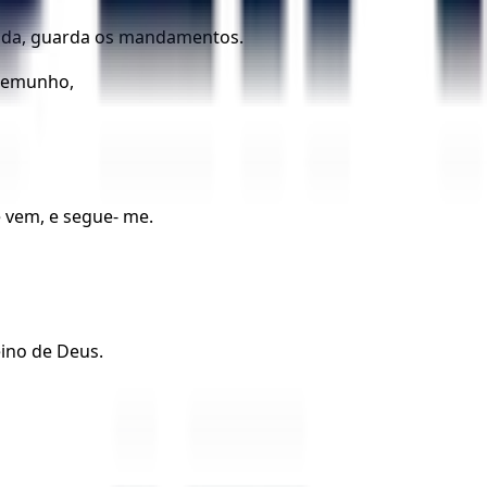
vida, guarda os mandamentos.
stemunho,
e vem, e segue- me.
eino de Deus.