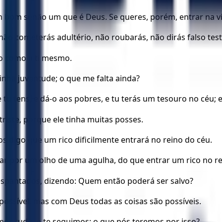
m bom senão um que é Deus. Se queres, porém, entrar na 
s, não cometerás adultério, não roubarás, não dirás falso te
mo como a ti mesmo.
nha juventude; o que me falta ainda?
ue tu tens, e dá-o aos pobres, e tu terás um tesouro no céu; 
iste, porque ele tinha muitas posses.
os digo que um rico dificilmente entrará no reino do céu.
sar por um olho de uma agulha, do que entrar um rico no r
 espantados, dizendo: Quem então poderá ser salvo?
possível, mas com Deus todas as coisas são possíveis.
mos tudo, e te seguimos; o que nós teremos por isso?