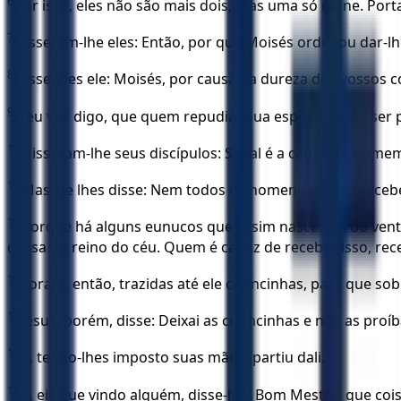
6
Por isso, eles não são mais dois, mas uma só carne. Po
7
Disseram-lhe eles: Então, por que Moisés ordenou dar-lhe 
8
Disse-lhes ele: Moisés, por causa da dureza dos vossos c
9
E eu vos digo, que quem repudiar sua esposa, a não ser 
10
Disseram-lhe seus discípulos: Se tal é a causa do home
11
Mas ele lhes disse: Nem todos os homens podem recebe
12
Porque há alguns eunucos que assim nasceram do ventr
causa do reino do céu. Quem é capaz de receber isso, rec
13
Foram, então, trazidas até ele criancinhas, para que so
14
Jesus, porém, disse: Deixai as criancinhas e não as proí
15
E, tendo-lhes imposto suas mãos, partiu dali.
16
E, eis que vindo alguém, disse-lhe: Bom Mestre, que coi