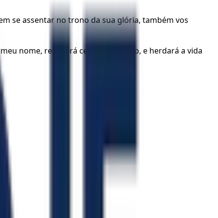
mem se assentar no trono da sua glória, também vos
do meu nome, receberá cem vezes tanto, e herdará a vida