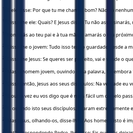
17
E ele disse: Por que tu me chamas bom? Não há nenhu
18
Disse-lhe ele: Quais? E Jesus disse: Tu não assassinará
19
honrarás ao teu pai e à tua mãe, e amarás o teu próxi
20
Disse-lhe o jovem: Tudo isso tenho guardado desde a mi
21
Disse-lhe Jesus: Se queres ser perfeito, vai e vende o q
22
Mas o homem jovem, ouvindo essa palavra, foi embora tr
23
Disse, então, Jesus aos seus discípulos: Na verdade eu v
24
E outra vez eu vos digo que é mais fácil um camelo pas
25
E, ouvindo isto seus discípulos, ficaram extremamente
26
Mas Jesus, olhando-os, disse-lhes: Aos homens isto é im
27
Então, respondendo Pedro, lhe disse: Eis que nós deixa