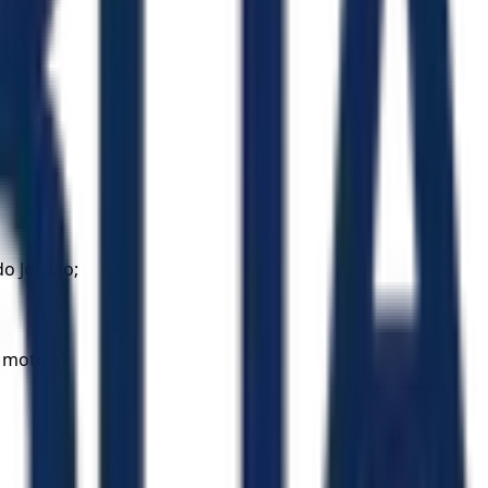
do Jordão;
 motivo?