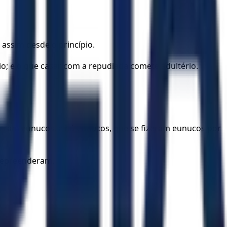
 assim desde o princípio.
io; e o que casar com a repudiada comete adultério.
eram eunucos, e há eunucos, que se fizeram eunucos por
 repreenderam.