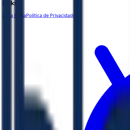
Links
Ler a Bíblia
Política de Privacidade