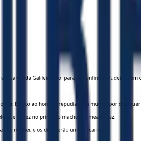
e partiu da Galileia, e foi para os confins da Judeia, além 
do-lhe: É lícito ao homem repudiar sua mulher por qualquer
ele que os fez no princípio macho e fêmea os fez,
 a sua mulher, e os dois serão uma só carne?