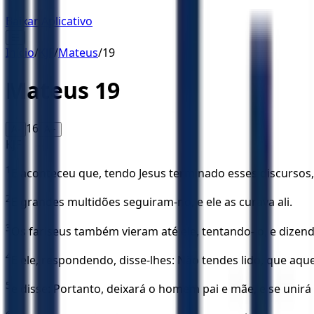
Baixar Aplicativo
☰
Início
/
KJF
/
Mateus
/
19
Mateus
19
16
A-
A+
KJF
1
E aconteceu que, tendo Jesus terminado esses discursos, el
2
E grandes multidões seguiram-no, e ele as curava ali.
3
Os fariseus também vieram até ele, tentando- o, e dizen
4
E ele, respondendo, disse-lhes: Não tendes lido, que aqu
5
e disse: Portanto, deixará o homem pai e mãe, e se unirá