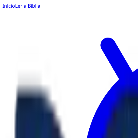
Início
Ler a Bíblia