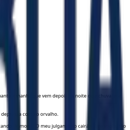
quanto a manhã que vem depois da noite ou a chuva que
e depressa como o orvalho.
çando de morte. O meu julgamento cairá sobre vocês, tão