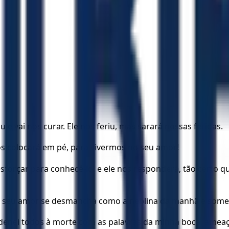
e vai nos curar. Ele nos feriu, mas sarará nossas feridas.
nos colocará em pé, para vivermos no seu amor!
forçar para conhecê-lo, e ele nos responderá, tão certo 
s? O seu amor se desmancha como a neblina da manhã e som
ndenei todos à morte com as palavras da minha boca, amea