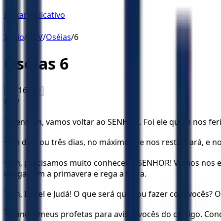
Baixar Aplicativo
☰
Início
/
NBV
/
Oséias
/
6
Oséias
6
16
A-
A+
NBV
1
“Venham, vamos voltar ao SENHOR. Foi ele quem nos feriu 
2
Em dois ou três dias, no máximo, ele nos restaurará, e 
3
“Ah, precisamos muito conhecer o SENHOR! Vamos nos es
chega com a primavera e rega a terra.
4
“Ah, Israel e Judá! O que será que vou fazer com você
5
Mandei meus profetas para avisar vocês do castigo. Co