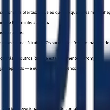
sso por suas ofertas; o que eu quero é que vocês me conhe
ça e foram infiéis a mim.
as de sangue.
 suas vítimas à traição. Os sacerdotes formam bandos de 
do atrás de outros ídolos e está totalmente corrompido.
 já preparado — e eu queria tanto abençoá-lo!”
los diários, devocionais e navegação completa.