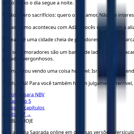
certo como o dia segue a noite.
6
“Não quero sacrifícios: quero o seu amor. Não me intere
7
“Mas, como aconteceu com Adão, vocês quebraram a alian
8
Gileade é uma cidade cheia de pecadores, cheia de marc
9
Os seus moradores são um bando de ladrões, que atacam
pecados vergonhosos.
10
Sim, estou vendo uma coisa horrível: Israel está corren
11
“Ah, Judá! Para você também há um julgamento terrível,
← Voltar para
NBV
← Capítulo
5
Todos os capítulos
Capítulo
7
→
✝️
BÍBLIA HOJE
Leia a Bíblia Sagrada online em diversas versões. Versícu