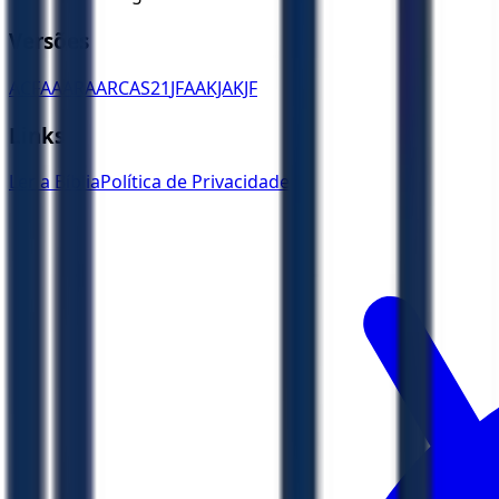
Versões
ACF
AA
ARA
ARC
AS21
JFAA
KJA
KJF
Links
Ler a Bíblia
Política de Privacidade