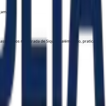
çam.
assassinos na estrada de Siquém; além disso, praticam