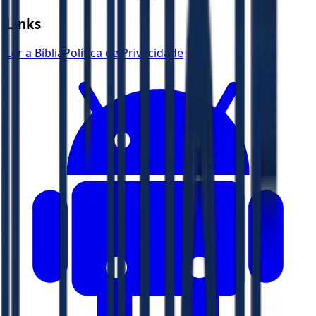
Links
Ler a Bíblia
Política de Privacidade