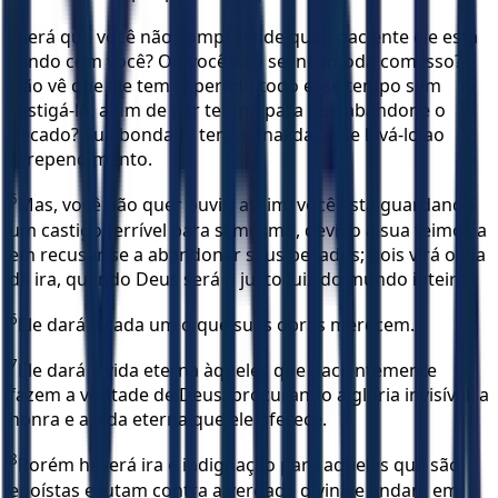
4
Será que você não compreende quão paciente ele está
sendo com você? Ou você não se incomoda com isso?
Não vê que ele tem esperado todo esse tempo sem
castigá-lo, a fim de dar tempo para que abandone o
pecado? Sua bondade tem a finalidade de levá-lo ao
arrependimento.
5
Mas, você não quer ouvir; assim, você está guardando
um castigo terrível para si mesmo, devido à sua teimosia
em recusar-se a abandonar seus pecados; pois virá o dia
da ira, quando Deus será o justo Juiz do mundo inteiro.
6
Ele dará a cada um o que suas obras merecem.
7
Ele dará a vida eterna àqueles que pacientemente
fazem a vontade de Deus, procurando a glória invisível, a
honra e a vida eterna que ele oferece.
8
Porém haverá ira e indignação para aqueles que são
egoístas e lutam contra a verdade divina e andam em