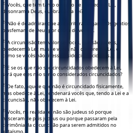
23
Vocês, que têm tanto orgulho de conhecer a Lei,
desonram a Deus, quebrando a Lei?
24
Não é de admirar que as Escrituras digam: “Os gentios
blasfemam de Deus por causa de vocês”.
25
A circuncisão tem valor se vocês, que são judeus,
obedecem à Lei; mas se vocês não cumprem a Lei, é
como se vocês não tivessem sido circuncidados.
26
E se os que não são circuncidados obedecem à Lei,
será que eles não serão considerados circuncidados?
27
De fato, aquele que não é circuncidado fisicamente,
mas obedece à Lei, condenará vocês que, tendo a Lei e a
circuncisão, não obedecem à Lei.
28
Vocês, na realidade, não são judeus só porque
nasceram de pais judeus ou porque passaram pela
cerimônia da circuncisão para serem admitidos no
judaísmo.