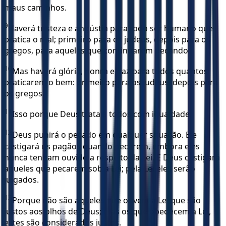
maus caminhos.
9
Haverá tristeza e angústia para todo ser humano que
pratica o mal; primeiro para os judeus, depois para os
gregos, para aqueles que continuarem pecando.
10
Mas haverá glória, honra e paz para todos quantos
praticarem o bem: primeiro para os judeus, depois para
os gregos.
11
Isso porque Deus trata a todos com igualdade.
12
Deus punirá o pecado em qualquer situação. Ele
castigará os pagãos quando pecarem, embora eles
nunca tenham ouvido a respeito da Lei. E Deus castigará
aqueles que pecarem sob a Lei; pela Lei eles serão
julgados.
13
Porque não são aqueles que ouvem a Lei que são
justos aos olhos de Deus; mas os que obedecem à Lei,
estes são considerados justos.