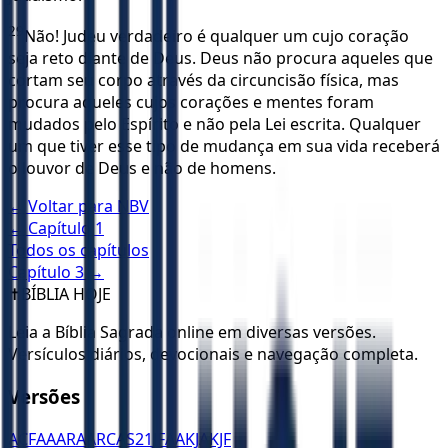
29
Não! Judeu verdadeiro é qualquer um cujo coração
seja reto diante de Deus. Deus não procura aqueles que
cortam seu corpo através da circuncisão física, mas
procura aqueles cujos corações e mentes foram
mudados pelo Espírito e não pela Lei escrita. Qualquer
um que tiver esse tipo de mudança em sua vida receberá
o louvor de Deus e não de homens.
← Voltar para
NBV
← Capítulo
1
Todos os capítulos
Capítulo
3
→
✝️
BÍBLIA HOJE
Leia a Bíblia Sagrada online em diversas versões.
Versículos diários, devocionais e navegação completa.
Versões
ACF
AA
ARA
ARC
AS21
JFAA
KJA
KJF