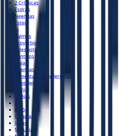
2 Crônicas
Esdras
Neemias
Ester
Jó
Salmos
Provérbios
Eclesiastes
Cânticos
Isaías
Jeremias
Lamentações de Jeremias
Ezequiel
Daniel
Oséias
Joel
Amós
Obadias
Jonas
Miquéias