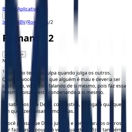
Baixar Aplicativo
☰
Início
/
NBV
/
Romanos
/
2
Romanos
2
16
A-
A+
NBV
1
Você não tem desculpa quando julga os outros.
Quando você afirma que alguém é mau e deveria ser
castigado, você está falando de si mesmo, pois faz essa
mesma coisa, e está condenando a si mesmo.
2
E sabemos que Deus, com justiça, castigará qualquer
um que fizer coisas como essas.
3
Você pensa que Deus julgará e condenará os outros
por fazê-las, e poupará você quando as fizer também?