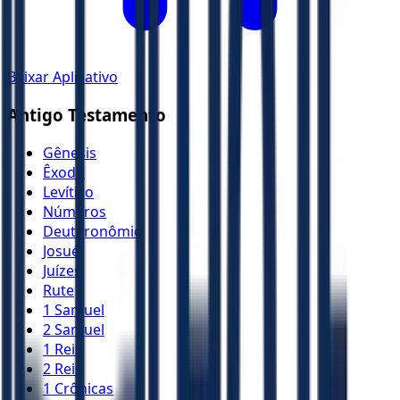
Baixar Aplicativo
Antigo Testamento
Gênesis
Êxodo
Levítico
Números
Deuteronômio
Josué
Juízes
Rute
1 Samuel
2 Samuel
1 Reis
2 Reis
1 Crônicas