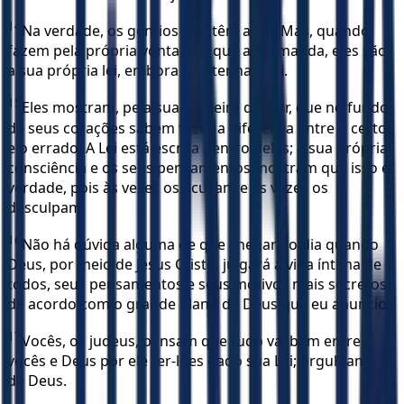
14
Na verdade, os gentios não têm a Lei. Mas, quando
fazem pela própria vontade o que a Lei manda, eles são
a sua própria lei, embora não tenham lei.
15
Eles mostram, pela sua maneira de agir, que no fundo
de seus corações sabem fazer a diferença entre o certo
e o errado. A Lei está escrita dentro deles; a sua própria
consciência e os seus pensamentos mostram que isso é
verdade, pois às vezes os acusam e às vezes os
desculpam.
16
Não há dúvida alguma de que chegará o dia quando
Deus, por meio de Jesus Cristo, julgará a vida íntima de
todos, seus pensamentos e seus motivos mais secretos,
de acordo com o grande plano de Deus que eu anuncio.
17
Vocês, os judeus, pensam que tudo vai bem entre
vocês e Deus por ele ter-lhes dado sua Lei; orgulham-se
de Deus.