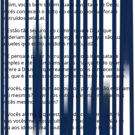
18
Sim, vocês bem sabem qual é a vontade de Deus;
vocês conhecem o certo e o errado, porque foram
instruídos pela Lei.
19
Estão tão seguros do caminho para Deus que
poderiam apontá-lo a um cego. Pensam que são luz para
aqueles que estão perdidos na escuridão.
20
E pensam poder instruir as pessoas insensatas e
simples e até mesmo ensinar às crianças tudo quanto se
refere a Deus porque realmente vocês conhecem sua
Lei, que é a expressão do conhecimento e da verdade.
21
Vocês, que ensinam aos outros, por que não ensinam
a si mesmos? Dizem aos outros para não roubar, mas
vocês mesmos roubam?
22
Vocês afirmam que está errado cometer adultério,
mas vocês mesmos adulteram? Vocês dizem: “Não se
ora aos ídolos”, mas roubam as coisas do templo.