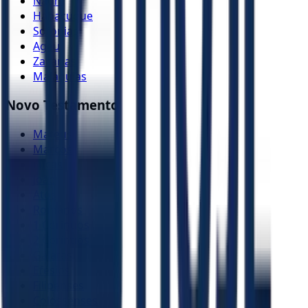
Naum
Habacuque
Sofonias
Ageu
Zacarias
Malaquias
Novo Testamento
Mateus
Marcos
Lucas
João
Atos
Romanos
1 Coríntios
2 Coríntios
Gálatas
Efésios
Filipenses
Colossenses