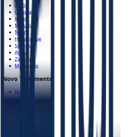
Amós
Obadias
Jonas
Miquéias
Naum
Habacuque
Sofonias
Ageu
Zacarias
Malaquias
Novo Testamento
Mateus
Marcos
Lucas
João
Atos
Romanos
1 Coríntios