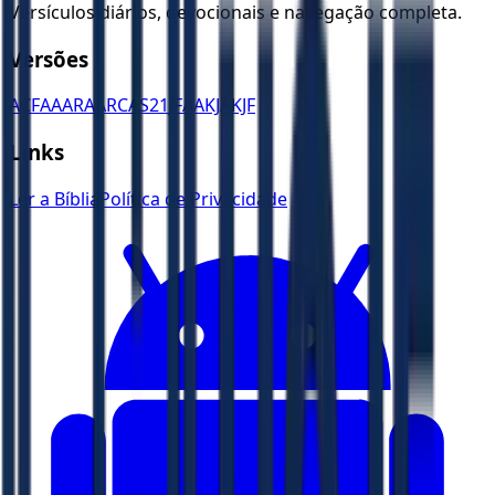
Versículos diários, devocionais e navegação completa.
Versões
ACF
AA
ARA
ARC
AS21
JFAA
KJA
KJF
Links
Ler a Bíblia
Política de Privacidade