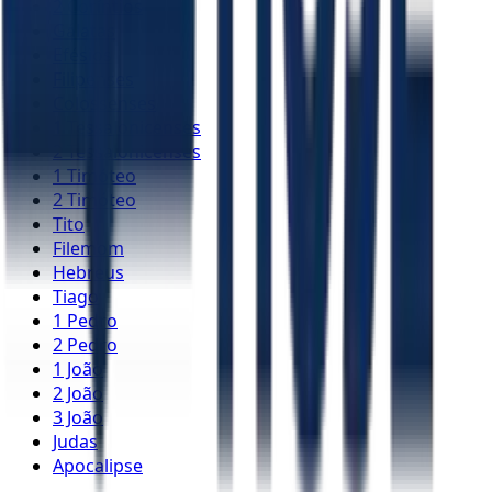
2 Coríntios
Gálatas
Efésios
Filipenses
Colossenses
1 Tessalonicenses
2 Tessalonicenses
1 Timóteo
2 Timóteo
Tito
Filemom
Hebreus
Tiago
1 Pedro
2 Pedro
1 João
2 João
3 João
Judas
Apocalipse