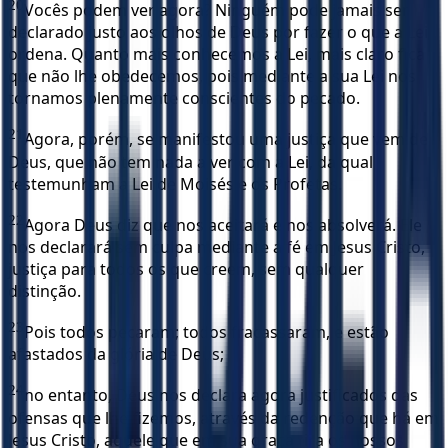
20
Vocês podem ver agora? Ninguém pode jamais ser
declarado justo aos olhos de Deus por fazer o que a Lei
ordena. Quanto mais conhecemos a Lei, mais claro fica
que não lhe obedecemos, pois mediante a sua Lei nos
tornamos plenamente conscientes do pecado.
21
Agora, porém, se manifestou uma justiça que vem de
Deus, que não tem nada a ver com a Lei, da qual
testemunham a Lei de Moisés e os Profetas.
22
Agora Deus diz que nos aceitará e nos absolverá. Ele
nos declarará sem culpa mediante a fé em Jesus Cristo,
justiça para todos os que creem, sem qualquer
distinção.
23
Pois todos pecaram; todos fracassaram, e estão
afastados da glória de Deus;
24
no entanto, Deus nos declara agora justificados das
ofensas que lhe fizemos, através da redenção que há em
Jesus Cristo, aquele que em sua graça tira os nossos