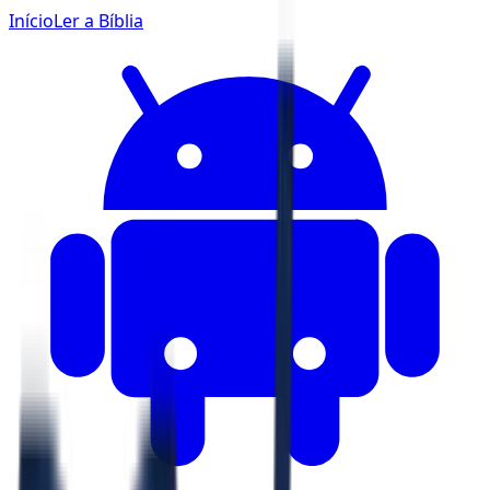
Início
Ler a Bíblia