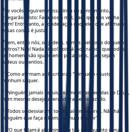
8
Se vocês seguirem nessa linha de pensamento,
chegarão a isto: Façamos o mal, para que nos venha o
bem! Entretanto, a condenação daqueles que afirmam
essas coisas é justa.
9
Bem, então nós, os judeus, somos melhores do que os
outros? Não! Nada disso! Pois já mostramos que todos
os homens são igualmente pecadores, quer sejam
judeus ou gentios.
10
Como afirmam as Escrituras: “Ninguém é justo,
nenhum sequer.
11
Ninguém jamais seguiu realmente as veredas de Deus,
nem mesmo desejou verdadeiramente fazê-lo.
12
Todos se desviaram; todos caíram no erro. Não há
ninguém que faça o bem, nenhum sequer”.
13
“O que falam é abominável e tão sujo quanto o mau