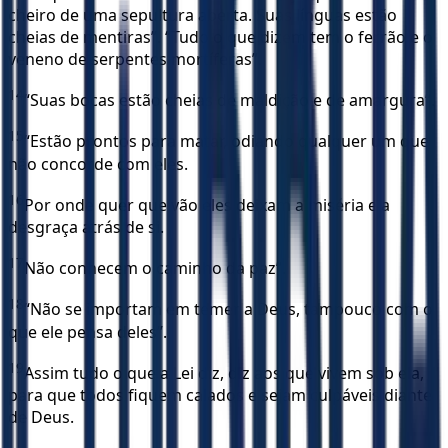
cheiro de uma sepultura aberta. Suas línguas estão
cheias de mentiras”. “Tudo o que dizem tem o ferrão e o
veneno de serpentes mortíferas”.
14
“Suas bocas estão cheias de maldição e de amargura”.
15
“Estão prontos para matar, odiando qualquer um que
não concorde com eles.
16
Por onde quer que vão eles deixam a miséria e a
desgraça atrás de si.
17
Não conhecem o caminho da paz”.
18
“Não se importam em temer a Deus, tampouco com o
que ele pensa deles”.
19
Assim tudo o que a Lei diz, diz aos que vivem sob ela,
para que todos fiquem calados e sejam culpáveis diante
de Deus.