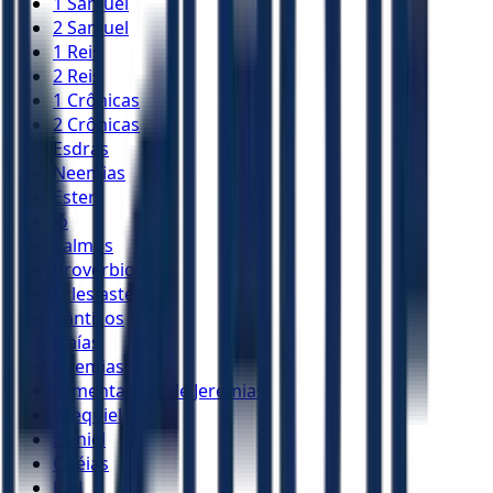
1 Samuel
2 Samuel
1 Reis
2 Reis
1 Crônicas
2 Crônicas
Esdras
Neemias
Ester
Jó
Salmos
Provérbios
Eclesiastes
Cânticos
Isaías
Jeremias
Lamentações de Jeremias
Ezequiel
Daniel
Oséias
Joel