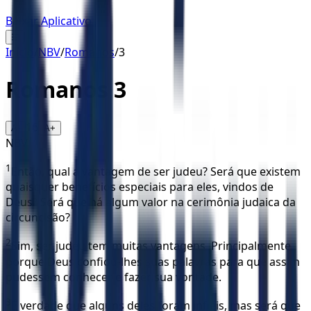
Baixar Aplicativo
☰
Início
/
NBV
/
Romanos
/
3
Romanos
3
16
A-
A+
NBV
1
Então, qual a vantagem de ser judeu? Será que existem
quaisquer benefícios especiais para eles, vindos de
Deus? Será que há algum valor na cerimônia judaica da
circuncisão?
2
Sim, ser judeu tem muitas vantagens. Principalmente
porque Deus confiou-lhes suas palavras para que assim
pudessem conhecer e fazer sua vontade.
3
É verdade que alguns deles foram infiéis, mas será que