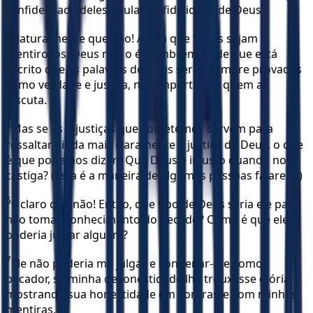
a infidelidade deles anulará a fidelidade de Deus?
4
Naturalmente que não! Ainda que todos sejam
mentirosos, Deus não o é. Lembrem-se de que está
escrito que as palavras de Deus serão sempre provadas
como verdade e justiça, não importando quem as
discuta.
5
Mas se as injustiças que cometemos servem para
ressaltar ainda mais claramente a justiça de Deus, o que
é que podemos dizer? Que Deus é injusto quando nos
castiga? (Esta é a maneira de algumas pessoas falarem.)
6
É claro que não! Então, que tipo de Deus seria ele para
não tomar conhecimento do pecado? Como é que ele
poderia julgar alguém?
7
Ele não poderia me julgar e condenar-me como
pecador, se minha desonestidade lhe trouxesse glória,
mostrando sua honestidade em contraste com minhas
mentiras.