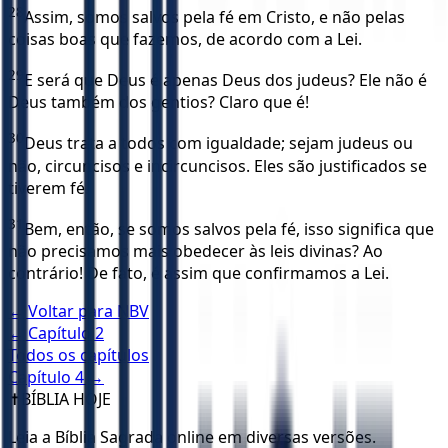
28
Assim, somos salvos pela fé em Cristo, e não pelas
coisas boas que fazemos, de acordo com a Lei.
29
E será que Deus é apenas Deus dos judeus? Ele não é
Deus também dos gentios? Claro que é!
30
Deus trata a todos com igualdade; sejam judeus ou
não, circuncisos e incircuncisos. Eles são justificados se
tiverem fé.
31
Bem, então, se somos salvos pela fé, isso significa que
não precisamos mais obedecer às leis divinas? Ao
contrário! De fato, é assim que confirmamos a Lei.
← Voltar para
NBV
← Capítulo
2
Todos os capítulos
Capítulo
4
→
✝️
BÍBLIA HOJE
Leia a Bíblia Sagrada online em diversas versões.