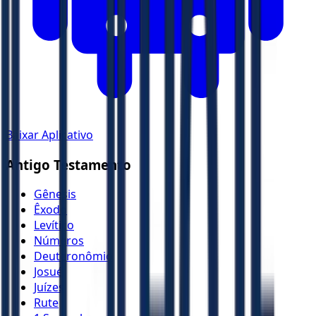
Baixar Aplicativo
Antigo Testamento
Gênesis
Êxodo
Levítico
Números
Deuteronômio
Josué
Juízes
Rute