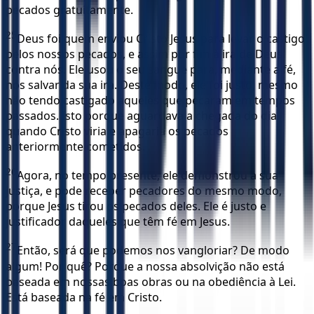
pecados gratuitamente.
25
Deus foi quem enviou Cristo Jesus para levar o castigo
pelos nossos pecados, e assim pôr fim à ira de Deus
contra nós. Ele usou o seu sangue para, mediante a fé,
nos salvar da sua ira. Deste modo, ele foi justo, mesmo
não tendo castigado aqueles que pecaram em tempos
passados. Isto porque aguardava a chegada do dia
quando Cristo viria e apagaria os pecados
anteriormente cometidos.
26
Agora, no tempo presente, ele demonstrou a sua
justiça, e pode receber pecadores do mesmo modo,
porque Jesus tirou os pecados deles. Ele é justo e
justificador daqueles que têm fé em Jesus.
27
Então, será que podemos nos vangloriar? De modo
algum! Por quê? Porque a nossa absolvição não está
baseada em nossas boas obras ou na obediência à Lei.
Está baseada na fé em Cristo.