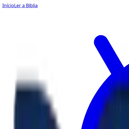
Início
Ler a Bíblia