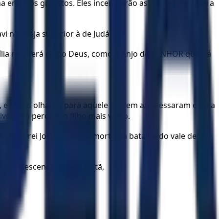
entre os gravetos. Eles incendiarão as nações vizinhas a
i não seja superior à de Judá.
mília real será como Deus, como o Anjo do SENHOR que irá
ém, e todos olharão para aquele a quem atravessaram com a
tivessem perdido o filho mais velho.
o bom rei Josias, que foi morto na batalha do vale de
ia dos descendentes de Natã,