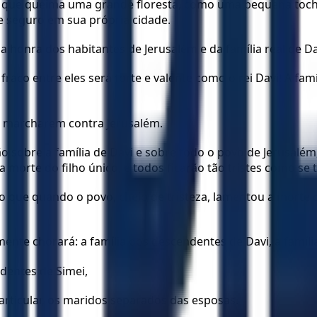
o que queima uma grande floresta, como uma pequena tocha 
e seguro em sua própria cidade.
 honra dos habitantes de Jerusalém e da família real de Dav
raco entre eles será forte e valente como o rei Davi! A fa
e marcharem contra Jerusalém.
ão sobre a família de Davi e sobre todo o povo de Jerusal
 morte do filho único, e todos ficarão tão tristes como se 
o que quando o povo, cheio de tristeza, lamentou a morte d
mente chorará: a família dos descendentes de Davi, a famíl
ndentes de Simei,
particular, os maridos separados das esposas.