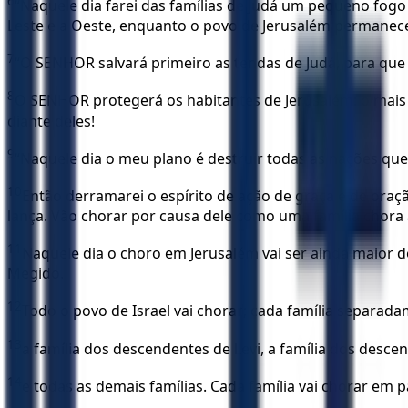
6
“Naquele dia farei das famílias de Judá um pequeno fog
Leste e a Oeste, enquanto o povo de Jerusalém permanec
7
“O SENHOR salvará primeiro as tendas de Judá, para que a
8
O SENHOR protegerá os habitantes de Jerusalém: o mais f
diante deles!
9
“Naquele dia o meu plano é destruir todas as nações qu
10
Então derramarei o espírito de ação de graça e de oraç
lança. Vão chorar por causa dele como uma família chora a
11
Naquele dia o choro em Jerusalém vai ser ainda maior d
Megido.
12
Todo o povo de Israel vai chorar; cada família separada
13
a família dos descendentes de Levi, a família dos desce
14
e todas as demais famílias. Cada família vai chorar em 