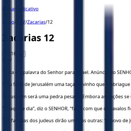
Baixar Aplicativo
☰
Início
/
NBV
/
Zacarias
/
12
Zacarias
12
16
A-
A+
NBV
1
Esta é a palavra do Senhor para Israel. Anúncio do SENH
2
“Eu farei de Jerusalém uma taça de vinho que embriague
3
Jerusalém será uma pedra pesada. Embora as nações se u
4
“Naquele dia”, diz o SENHOR, “farei com que os cavalos 
5
As famílias dos judeus dirão umas às outras: ‘O povo de