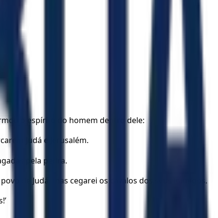
formou o espírito do homem dentro dele:
carem Judá e Jerusalém.
agadas pela pedra.
 povo de Judá, mas cegarei os cavalos dos seus inimigos.
!’