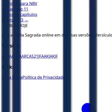
← Voltar para
NBV
← Capítulo
11
Todos os capítulos
Capítulo
13
→
✝️
BÍBLIA HOJE
Leia a Bíblia Sagrada online em diversas versões. Versícu
Versões
ACF
AA
ARA
ARC
AS21
JFAA
KJA
KJF
Links
Ler a Bíblia
Política de Privacidade