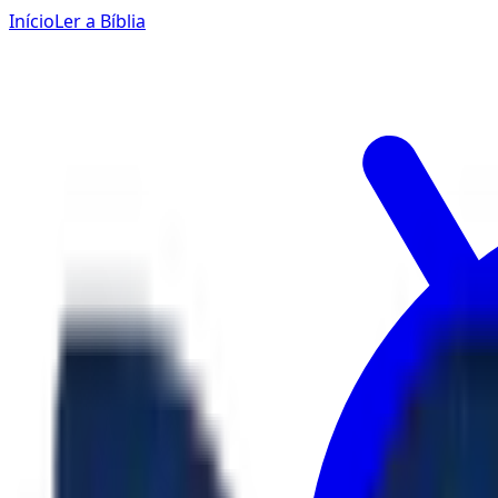
Início
Ler a Bíblia