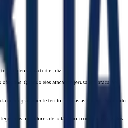
rra e deu vida a todos, diz:
ão bêbados. Quando eles atacarem Jerusalém, atacarão
-la ficará gravemente ferido. E todas as nações do mundo
tegerei os moradores de Judá e farei com que os cavalos