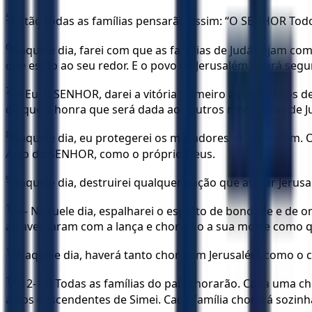
5
Então todas as famílias pensarão assim: “O SENHOR Tod
6
Naquele dia, farei com que as famílias de Judá sejam co
que estão ao seu redor. E o povo de Jerusalém viverá segu
7
— Eu, o SENHOR, darei a vitória primeiro aos exércitos 
do que a honra que será dada aos outros moradores de J
8
Naquele dia, eu protegerei os moradores de Jerusalém. Os
Anjo do SENHOR, como o próprio Deus.
9
Naquele dia, destruirei qualquer nação que atacar Jerus
10
— Naquele dia, espalharei o espírito de bondade e de 
atravessaram com a lança e chorarão a sua morte como q
11
Naquele dia, haverá tanto choro em Jerusalém como o 
12
[12-14] Todas as famílias do país chorarão. Cada uma ch
a dos descendentes de Simei. Cada família chorará sozin