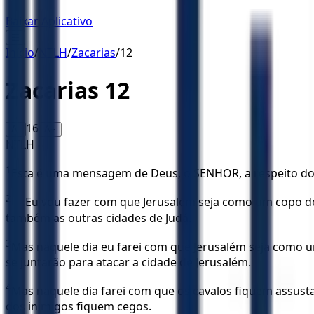
Baixar Aplicativo
☰
Início
/
NTLH
/
Zacarias
/
12
Zacarias
12
16
A-
A+
NTLH
1
Esta é uma mensagem de Deus, o SENHOR, a respeito do po
2
— Eu vou fazer com que Jerusalém seja como um copo de 
também as outras cidades de Judá.
3
Mas naquele dia eu farei com que Jerusalém seja como u
se juntarão para atacar a cidade de Jerusalém.
4
Mas naquele dia farei com que os cavalos fiquem assusta
dos inimigos fiquem cegos.