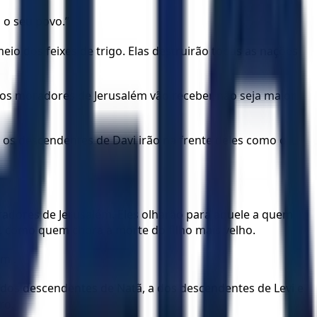
 o seu povo.”
o dos feixes de trigo. Elas destruirão todas as nações
e os moradores de Jerusalém vão receber não seja maior
e os descendentes de Davi irão na frente deles como o
radores de Jerusalém. Eles olharão para aquele a quem
 como quem chora a morte do filho mais velho.
m .
 a dos descendentes de Natã, a dos descendentes de Levi e
ro.