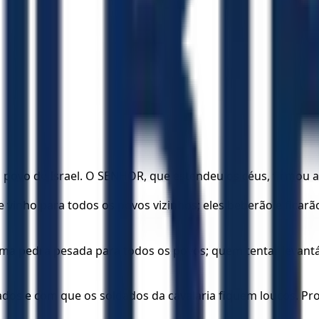
vo de Israel. O SENHOR, que estendeu os céus, firmou a te
vinho para todos os povos vizinhos; eles beberão e ficar
ma pedra pesada para todos os povos; quem tentar levantá
dos e com que os soldados da cavalaria fiquem loucos. Pro