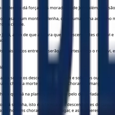
o-Poderoso dá forças aos moradores de Jerusalém, que são
mo brasas num monte de lenha, como uma tocha acesa no mei
ro na cidade.
de Judá, a fim de que a honra que os descendentes de Davi 
udá.
 mais fracos entre eles serão tão fortes como o rei Davi, 
além.
oração sobre os descendentes de Davi e sobre os outros mo
uem chora a morte do filho único. Chorarão amargamente,
choro que há na planície de Megido pelo deus Hadade-Rimo
orará sozinha, isto é, a família dos descendentes de Davi,
ha: os homens chorarão em um lugar, e as mulheres, em out