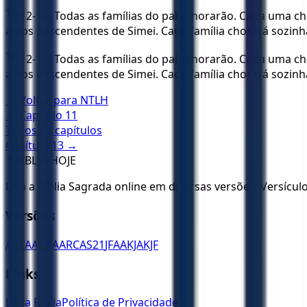
13
[12-14] Todas as famílias do país chorarão. Cada uma ch
a dos descendentes de Simei. Cada família chorará sozin
14
[12-14] Todas as famílias do país chorarão. Cada uma ch
a dos descendentes de Simei. Cada família chorará sozin
← Voltar para
NTLH
← Capítulo
11
Todos os capítulos
Capítulo
13
→
✝️
BÍBLIA HOJE
Leia a Bíblia Sagrada online em diversas versões. Versícu
Versões
ACF
AA
ARA
ARC
AS21
JFAA
KJA
KJF
Links
Ler a Bíblia
Política de Privacidade