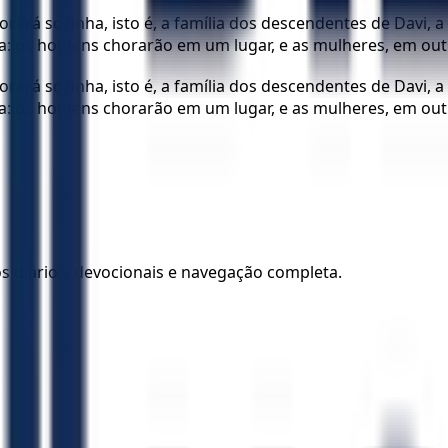
orará sozinha, isto é, a família dos descendentes de Davi,
ha: os homens chorarão em um lugar, e as mulheres, em out
orará sozinha, isto é, a família dos descendentes de Davi,
ha: os homens chorarão em um lugar, e as mulheres, em out
los diários, devocionais e navegação completa.