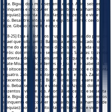
sete. Bigvai: dois mil e sessenta e sete. Adim: seiscentos
e cinquenta e cinco. Ater (que também era chamado de
Ezequias): noventa e oito. Hasum: trezentos e vinte e
oito. Besai: trezentos e vinte e quatro. Harife: cento e
doze. Gibeão: noventa e cinco.
20
[8-25] Esta é a lista dos grupos de famílias do povo de
Israel que voltaram da Babilônia, sendo indicados o
nome do chefe e o número de pessoas de cada grupo:
Parós: dois mil cento e setenta e dois. Sefatias: trezentos
e setenta e dois. Ará: seiscentos e cinquenta e dois.
Paate-Moabe (descendentes de Jesua e de Joabe): dois
mil oitocentos e dezoito. Elom: mil duzentos e cinquenta
e quatro. Zatu: oitocentos e quarenta e cinco. Zacai:
setecentos e sessenta. Binui: seiscentos e quarenta e
oito. Bebai: seiscentos e vinte e oito. Azgade: dois mil
trezentos e vinte e dois. Adonicã: seiscentos e sessenta e
sete. Bigvai: dois mil e sessenta e sete. Adim: seiscentos
e cinquenta e cinco. Ater (que também era chamado de
Ezequias): noventa e oito. Hasum: trezentos e vinte e