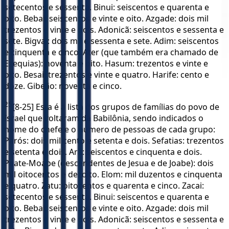
setecentos e sessenta. Binui: seiscentos e quarenta e
oito. Bebai: seiscentos e vinte e oito. Azgade: dois mil
trezentos e vinte e dois. Adonicã: seiscentos e sessenta e
sete. Bigvai: dois mil e sessenta e sete. Adim: seiscentos
e cinquenta e cinco. Ater (que também era chamado de
Ezequias): noventa e oito. Hasum: trezentos e vinte e
oito. Besai: trezentos e vinte e quatro. Harife: cento e
doze. Gibeão: noventa e cinco.
25
[8-25] Esta é a lista dos grupos de famílias do povo de
Israel que voltaram da Babilônia, sendo indicados o
nome do chefe e o número de pessoas de cada grupo:
Parós: dois mil cento e setenta e dois. Sefatias: trezentos
e setenta e dois. Ará: seiscentos e cinquenta e dois.
Paate-Moabe (descendentes de Jesua e de Joabe): dois
mil oitocentos e dezoito. Elom: mil duzentos e cinquenta
e quatro. Zatu: oitocentos e quarenta e cinco. Zacai:
setecentos e sessenta. Binui: seiscentos e quarenta e
oito. Bebai: seiscentos e vinte e oito. Azgade: dois mil
trezentos e vinte e dois. Adonicã: seiscentos e sessenta e