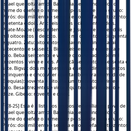
Israel que voltaram da Babilônia, sendo indicados o
nome do chefe e o número de pessoas de cada grupo:
Parós: dois mil cento e setenta e dois. Sefatias: trezentos
e setenta e dois. Ará: seiscentos e cinquenta e dois.
Paate-Moabe (descendentes de Jesua e de Joabe): dois
mil oitocentos e dezoito. Elom: mil duzentos e cinquenta
e quatro. Zatu: oitocentos e quarenta e cinco. Zacai:
setecentos e sessenta. Binui: seiscentos e quarenta e
oito. Bebai: seiscentos e vinte e oito. Azgade: dois mil
trezentos e vinte e dois. Adonicã: seiscentos e sessenta e
sete. Bigvai: dois mil e sessenta e sete. Adim: seiscentos
e cinquenta e cinco. Ater (que também era chamado de
Ezequias): noventa e oito. Hasum: trezentos e vinte e
oito. Besai: trezentos e vinte e quatro. Harife: cento e
doze. Gibeão: noventa e cinco.
23
[8-25] Esta é a lista dos grupos de famílias do povo de
Israel que voltaram da Babilônia, sendo indicados o
nome do chefe e o número de pessoas de cada grupo:
Parós: dois mil cento e setenta e dois. Sefatias: trezentos