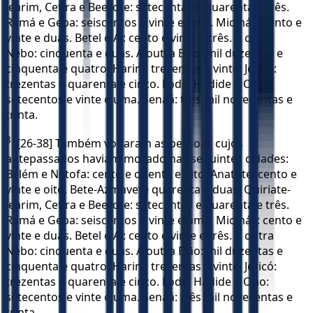
Jearim, Cefira e Beerote: setecentas e quarenta e três.
Ramá e Geba: seiscentos e vinte e uma. Micmás: cento e
vinte e duas. Betel e Ai: cento e vinte e três. A outra
Nebo: cinquenta e duas. A outra Elão: mil duzentas e
cinquenta e quatro. Harim: trezentas e vinte. Jericó:
trezentas e quarenta e cinco. Lode, Hadide e Ono:
setecentos e vinte e uma. Senaá: três mil novecentas e
trinta.
31
[26-38] Também voltaram as pessoas cujos
antepassados haviam morado nas seguintes cidades:
Belém e Netofa: cento e oitenta e oito. Anatote: cento e
vinte e oito. Bete-Azmavete quarenta e duas. Quiriate-
Jearim, Cefira e Beerote: setecentas e quarenta e três.
Ramá e Geba: seiscentos e vinte e uma. Micmás: cento e
vinte e duas. Betel e Ai: cento e vinte e três. A outra
Nebo: cinquenta e duas. A outra Elão: mil duzentas e
cinquenta e quatro. Harim: trezentas e vinte. Jericó:
trezentas e quarenta e cinco. Lode, Hadide e Ono:
setecentos e vinte e uma. Senaá: três mil novecentas e
trinta.