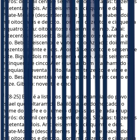
Parós: dois mil cento e setenta e dois. Sefatias: trezentos
e setenta e dois. Ará: seiscentos e cinquenta e dois.
Paate-Moabe (descendentes de Jesua e de Joabe): dois
mil oitocentos e dezoito. Elom: mil duzentos e cinquenta
e quatro. Zatu: oitocentos e quarenta e cinco. Zacai:
setecentos e sessenta. Binui: seiscentos e quarenta e
oito. Bebai: seiscentos e vinte e oito. Azgade: dois mil
trezentos e vinte e dois. Adonicã: seiscentos e sessenta e
sete. Bigvai: dois mil e sessenta e sete. Adim: seiscentos
e cinquenta e cinco. Ater (que também era chamado de
Ezequias): noventa e oito. Hasum: trezentos e vinte e
oito. Besai: trezentos e vinte e quatro. Harife: cento e
doze. Gibeão: noventa e cinco.
12
[8-25] Esta é a lista dos grupos de famílias do povo de
Israel que voltaram da Babilônia, sendo indicados o
nome do chefe e o número de pessoas de cada grupo:
Parós: dois mil cento e setenta e dois. Sefatias: trezentos
e setenta e dois. Ará: seiscentos e cinquenta e dois.
Paate-Moabe (descendentes de Jesua e de Joabe): dois
mil oitocentos e dezoito. Elom: mil duzentos e cinquenta