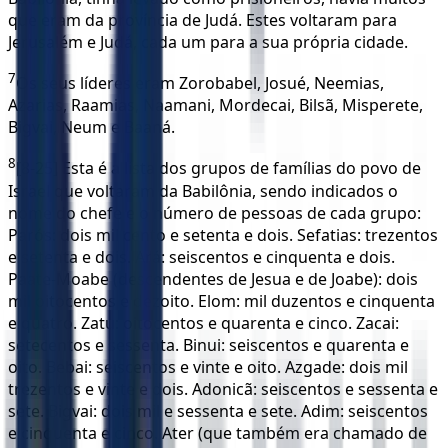
que eram da província de Judá. Estes voltaram para
Jerusalém e Judá, cada um para a sua própria cidade.
7
Os seus líderes eram Zorobabel, Josué, Neemias,
Azarias, Raamias, Naamani, Mordecai, Bilsã, Misperete,
Bigvai, Neum e Baaná.
8
[8-25] Esta é a lista dos grupos de famílias do povo de
Israel que voltaram da Babilônia, sendo indicados o
nome do chefe e o número de pessoas de cada grupo:
Parós: dois mil cento e setenta e dois. Sefatias: trezentos
e setenta e dois. Ará: seiscentos e cinquenta e dois.
Paate-Moabe (descendentes de Jesua e de Joabe): dois
mil oitocentos e dezoito. Elom: mil duzentos e cinquenta
e quatro. Zatu: oitocentos e quarenta e cinco. Zacai:
setecentos e sessenta. Binui: seiscentos e quarenta e
oito. Bebai: seiscentos e vinte e oito. Azgade: dois mil
trezentos e vinte e dois. Adonicã: seiscentos e sessenta e
sete. Bigvai: dois mil e sessenta e sete. Adim: seiscentos
e cinquenta e cinco. Ater (que também era chamado de