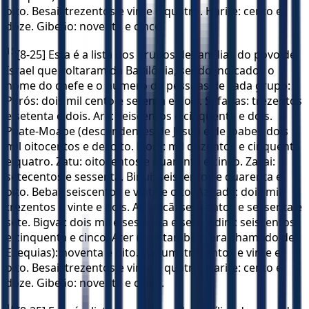
oito. Besai: trezentos e vinte e quatro. Harife: cento e
doze. Gibeão: noventa e cinco.
15
[8-25] Esta é a lista dos grupos de famílias do povo de
Israel que voltaram da Babilônia, sendo indicados o
nome do chefe e o número de pessoas de cada grupo:
Parós: dois mil cento e setenta e dois. Sefatias: trezentos
e setenta e dois. Ará: seiscentos e cinquenta e dois.
Paate-Moabe (descendentes de Jesua e de Joabe): dois
mil oitocentos e dezoito. Elom: mil duzentos e cinquenta
e quatro. Zatu: oitocentos e quarenta e cinco. Zacai:
setecentos e sessenta. Binui: seiscentos e quarenta e
oito. Bebai: seiscentos e vinte e oito. Azgade: dois mil
trezentos e vinte e dois. Adonicã: seiscentos e sessenta e
sete. Bigvai: dois mil e sessenta e sete. Adim: seiscentos
e cinquenta e cinco. Ater (que também era chamado de
Ezequias): noventa e oito. Hasum: trezentos e vinte e
oito. Besai: trezentos e vinte e quatro. Harife: cento e
doze. Gibeão: noventa e cinco.
16