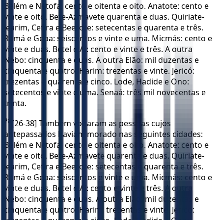
Belém e Netofa: cento e oitenta e oito. Anatote: cento e
vinte e oito. Bete-Azmavete quarenta e duas. Quiriate-
Jearim, Cefira e Beerote: setecentas e quarenta e três.
Ramá e Geba: seiscentos e vinte e uma. Micmás: cento e
vinte e duas. Betel e Ai: cento e vinte e três. A outra
Nebo: cinquenta e duas. A outra Elão: mil duzentas e
cinquenta e quatro. Harim: trezentas e vinte. Jericó:
trezentas e quarenta e cinco. Lode, Hadide e Ono:
setecentos e vinte e uma. Senaá: três mil novecentas e
trinta.
28
[26-38] Também voltaram as pessoas cujos
antepassados haviam morado nas seguintes cidades:
Belém e Netofa: cento e oitenta e oito. Anatote: cento e
vinte e oito. Bete-Azmavete quarenta e duas. Quiriate-
Jearim, Cefira e Beerote: setecentas e quarenta e três.
Ramá e Geba: seiscentos e vinte e uma. Micmás: cento e
vinte e duas. Betel e Ai: cento e vinte e três. A outra
Nebo: cinquenta e duas. A outra Elão: mil duzentas e
cinquenta e quatro. Harim: trezentas e vinte. Jericó: