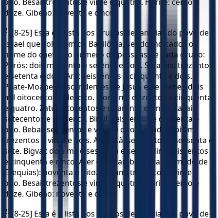
oito. Besai: trezentos e vinte e quatro. Harife: cento e
doze. Gibeão: noventa e cinco.
21
[8-25] Esta é a lista dos grupos de famílias do povo de
Israel que voltaram da Babilônia, sendo indicados o
nome do chefe e o número de pessoas de cada grupo:
Parós: dois mil cento e setenta e dois. Sefatias: trezentos
e setenta e dois. Ará: seiscentos e cinquenta e dois.
Paate-Moabe (descendentes de Jesua e de Joabe): dois
mil oitocentos e dezoito. Elom: mil duzentos e cinquenta
e quatro. Zatu: oitocentos e quarenta e cinco. Zacai:
setecentos e sessenta. Binui: seiscentos e quarenta e
oito. Bebai: seiscentos e vinte e oito. Azgade: dois mil
trezentos e vinte e dois. Adonicã: seiscentos e sessenta e
sete. Bigvai: dois mil e sessenta e sete. Adim: seiscentos
e cinquenta e cinco. Ater (que também era chamado de
Ezequias): noventa e oito. Hasum: trezentos e vinte e
oito. Besai: trezentos e vinte e quatro. Harife: cento e
doze. Gibeão: noventa e cinco.
22
[8-25] Esta é a lista dos grupos de famílias do povo de