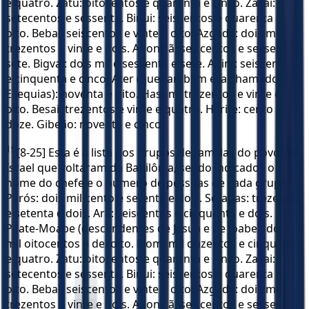
e quatro. Zatu: oitocentos e quarenta e cinco. Zacai:
setecentos e sessenta. Binui: seiscentos e quarenta e
oito. Bebai: seiscentos e vinte e oito. Azgade: dois mil
trezentos e vinte e dois. Adonicã: seiscentos e sessenta e
sete. Bigvai: dois mil e sessenta e sete. Adim: seiscentos
e cinquenta e cinco. Ater (que também era chamado de
Ezequias): noventa e oito. Hasum: trezentos e vinte e
oito. Besai: trezentos e vinte e quatro. Harife: cento e
doze. Gibeão: noventa e cinco.
19
[8-25] Esta é a lista dos grupos de famílias do povo de
Israel que voltaram da Babilônia, sendo indicados o
nome do chefe e o número de pessoas de cada grupo:
Parós: dois mil cento e setenta e dois. Sefatias: trezentos
e setenta e dois. Ará: seiscentos e cinquenta e dois.
Paate-Moabe (descendentes de Jesua e de Joabe): dois
mil oitocentos e dezoito. Elom: mil duzentos e cinquenta
e quatro. Zatu: oitocentos e quarenta e cinco. Zacai:
setecentos e sessenta. Binui: seiscentos e quarenta e
oito. Bebai: seiscentos e vinte e oito. Azgade: dois mil
trezentos e vinte e dois. Adonicã: seiscentos e sessenta e