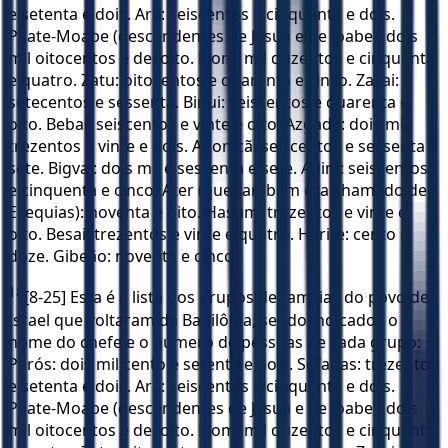
e setenta e dois. Ará: seiscentos e cinquenta e dois.
Paate-Moabe (descendentes de Jesua e de Joabe): dois
mil oitocentos e dezoito. Elom: mil duzentos e cinquenta
e quatro. Zatu: oitocentos e quarenta e cinco. Zacai:
setecentos e sessenta. Binui: seiscentos e quarenta e
oito. Bebai: seiscentos e vinte e oito. Azgade: dois mil
trezentos e vinte e dois. Adonicã: seiscentos e sessenta e
sete. Bigvai: dois mil e sessenta e sete. Adim: seiscentos
e cinquenta e cinco. Ater (que também era chamado de
Ezequias): noventa e oito. Hasum: trezentos e vinte e
oito. Besai: trezentos e vinte e quatro. Harife: cento e
doze. Gibeão: noventa e cinco.
18
[8-25] Esta é a lista dos grupos de famílias do povo de
Israel que voltaram da Babilônia, sendo indicados o
nome do chefe e o número de pessoas de cada grupo:
Parós: dois mil cento e setenta e dois. Sefatias: trezentos
e setenta e dois. Ará: seiscentos e cinquenta e dois.
Paate-Moabe (descendentes de Jesua e de Joabe): dois
mil oitocentos e dezoito. Elom: mil duzentos e cinquenta