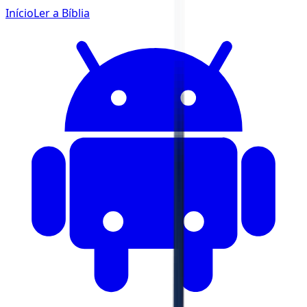
Início
Ler a Bíblia