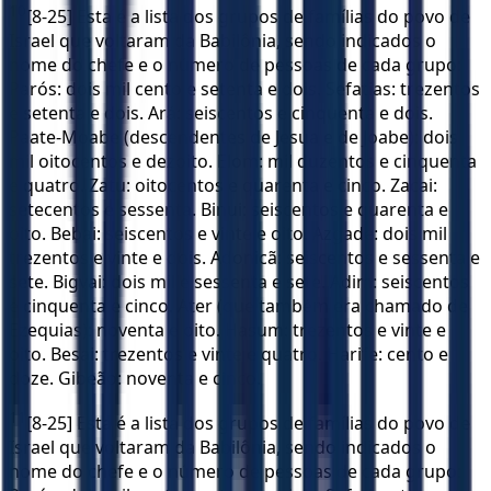
10
[8-25] Esta é a lista dos grupos de famílias do povo de
Israel que voltaram da Babilônia, sendo indicados o
nome do chefe e o número de pessoas de cada grupo:
Parós: dois mil cento e setenta e dois. Sefatias: trezentos
e setenta e dois. Ará: seiscentos e cinquenta e dois.
Paate-Moabe (descendentes de Jesua e de Joabe): dois
mil oitocentos e dezoito. Elom: mil duzentos e cinquenta
e quatro. Zatu: oitocentos e quarenta e cinco. Zacai:
setecentos e sessenta. Binui: seiscentos e quarenta e
oito. Bebai: seiscentos e vinte e oito. Azgade: dois mil
trezentos e vinte e dois. Adonicã: seiscentos e sessenta e
sete. Bigvai: dois mil e sessenta e sete. Adim: seiscentos
e cinquenta e cinco. Ater (que também era chamado de
Ezequias): noventa e oito. Hasum: trezentos e vinte e
oito. Besai: trezentos e vinte e quatro. Harife: cento e
doze. Gibeão: noventa e cinco.
11
[8-25] Esta é a lista dos grupos de famílias do povo de
Israel que voltaram da Babilônia, sendo indicados o
nome do chefe e o número de pessoas de cada grupo: