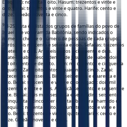
Ezequias): noventa e oito. Hasum: trezentos e vinte e
oito. Besai: trezentos e vinte e quatro. Harife: cento e
doze. Gibeão: noventa e cinco.
9
[8-25] Esta é a lista dos grupos de famílias do povo de
Israel que voltaram da Babilônia, sendo indicados o
nome do chefe e o número de pessoas de cada grupo:
Parós: dois mil cento e setenta e dois. Sefatias: trezentos
e setenta e dois. Ará: seiscentos e cinquenta e dois.
Paate-Moabe (descendentes de Jesua e de Joabe): dois
mil oitocentos e dezoito. Elom: mil duzentos e cinquenta
e quatro. Zatu: oitocentos e quarenta e cinco. Zacai:
setecentos e sessenta. Binui: seiscentos e quarenta e
oito. Bebai: seiscentos e vinte e oito. Azgade: dois mil
trezentos e vinte e dois. Adonicã: seiscentos e sessenta e
sete. Bigvai: dois mil e sessenta e sete. Adim: seiscentos
e cinquenta e cinco. Ater (que também era chamado de
Ezequias): noventa e oito. Hasum: trezentos e vinte e
oito. Besai: trezentos e vinte e quatro. Harife: cento e
doze. Gibeão: noventa e cinco.