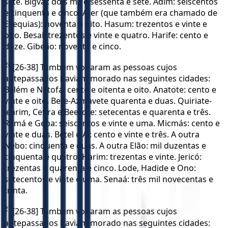
sete. Bigvai: dois mil e sessenta e sete. Adim: seiscentos
e cinquenta e cinco. Ater (que também era chamado de
Ezequias): noventa e oito. Hasum: trezentos e vinte e
oito. Besai: trezentos e vinte e quatro. Harife: cento e
doze. Gibeão: noventa e cinco.
26
[26-38] Também voltaram as pessoas cujos
antepassados haviam morado nas seguintes cidades:
Belém e Netofa: cento e oitenta e oito. Anatote: cento e
vinte e oito. Bete-Azmavete quarenta e duas. Quiriate-
Jearim, Cefira e Beerote: setecentas e quarenta e três.
Ramá e Geba: seiscentos e vinte e uma. Micmás: cento e
vinte e duas. Betel e Ai: cento e vinte e três. A outra
Nebo: cinquenta e duas. A outra Elão: mil duzentas e
cinquenta e quatro. Harim: trezentas e vinte. Jericó:
trezentas e quarenta e cinco. Lode, Hadide e Ono:
setecentos e vinte e uma. Senaá: três mil novecentas e
trinta.
27
[26-38] Também voltaram as pessoas cujos
antepassados haviam morado nas seguintes cidades: