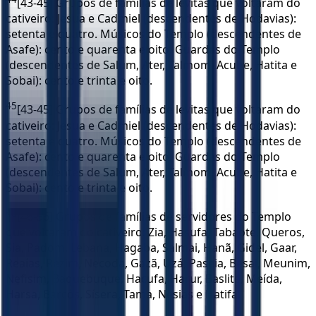
[43-45] Grupos de famílias de levitas que voltaram do
cativeiro: Jesua e Cadmiel (descendentes de Hodavias):
setenta e quatro. Músicos do Templo (descendentes de
Asafe): cento e quarenta e oito. Guardas do Templo
(descendentes de Salum, Ater, Talmom, Acube, Hatita e
Sobai): cento e trinta e oito.
45
[43-45] Grupos de famílias de levitas que voltaram do
cativeiro: Jesua e Cadmiel (descendentes de Hodavias):
setenta e quatro. Músicos do Templo (descendentes de
Asafe): cento e quarenta e oito. Guardas do Templo
(descendentes de Salum, Ater, Talmom, Acube, Hatita e
Sobai): cento e trinta e oito.
46
[46-56] Grupos de famílias de servidores do Templo
que voltaram do cativeiro: Zia, Hasufa, Tabaote, Queros,
Sia, Padom, Lebana, Hagaba, Salmai, Hanã, Gidel, Gaar,
Reaías, Rezim, Necoda, Gazã, Uzá, Paseia, Besai, Meunim,
Nefisim, Baquebuque, Hacufa, Harur, Baslite, Meída,
Harsa, Barcôs, Sísera, Tama, Nesias e Hatifa.