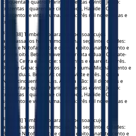
cinquenta e quatro. Harim: trezentas e vinte. Jericó:
trezentas e quarenta e cinco. Lode, Hadide e Ono:
setecentos e vinte e uma. Senaá: três mil novecentas e
trinta.
37
[26-38] Também voltaram as pessoas cujos
antepassados haviam morado nas seguintes cidades:
Belém e Netofa: cento e oitenta e oito. Anatote: cento e
vinte e oito. Bete-Azmavete quarenta e duas. Quiriate-
Jearim, Cefira e Beerote: setecentas e quarenta e três.
Ramá e Geba: seiscentos e vinte e uma. Micmás: cento e
vinte e duas. Betel e Ai: cento e vinte e três. A outra
Nebo: cinquenta e duas. A outra Elão: mil duzentas e
cinquenta e quatro. Harim: trezentas e vinte. Jericó:
trezentas e quarenta e cinco. Lode, Hadide e Ono:
setecentos e vinte e uma. Senaá: três mil novecentas e
trinta.
38
[26-38] Também voltaram as pessoas cujos
antepassados haviam morado nas seguintes cidades:
Belém e Netofa: cento e oitenta e oito. Anatote: cento e