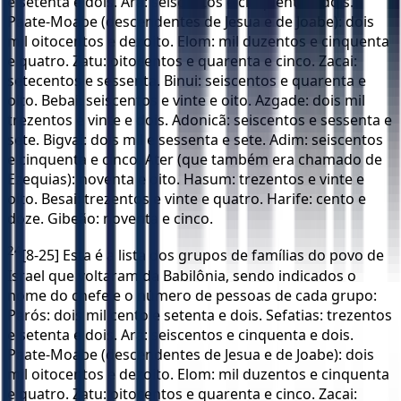
e setenta e dois. Ará: seiscentos e cinquenta e dois.
Paate-Moabe (descendentes de Jesua e de Joabe): dois
mil oitocentos e dezoito. Elom: mil duzentos e cinquenta
e quatro. Zatu: oitocentos e quarenta e cinco. Zacai:
setecentos e sessenta. Binui: seiscentos e quarenta e
oito. Bebai: seiscentos e vinte e oito. Azgade: dois mil
trezentos e vinte e dois. Adonicã: seiscentos e sessenta e
sete. Bigvai: dois mil e sessenta e sete. Adim: seiscentos
e cinquenta e cinco. Ater (que também era chamado de
Ezequias): noventa e oito. Hasum: trezentos e vinte e
oito. Besai: trezentos e vinte e quatro. Harife: cento e
doze. Gibeão: noventa e cinco.
24
[8-25] Esta é a lista dos grupos de famílias do povo de
Israel que voltaram da Babilônia, sendo indicados o
nome do chefe e o número de pessoas de cada grupo:
Parós: dois mil cento e setenta e dois. Sefatias: trezentos
e setenta e dois. Ará: seiscentos e cinquenta e dois.
Paate-Moabe (descendentes de Jesua e de Joabe): dois
mil oitocentos e dezoito. Elom: mil duzentos e cinquenta
e quatro. Zatu: oitocentos e quarenta e cinco. Zacai: