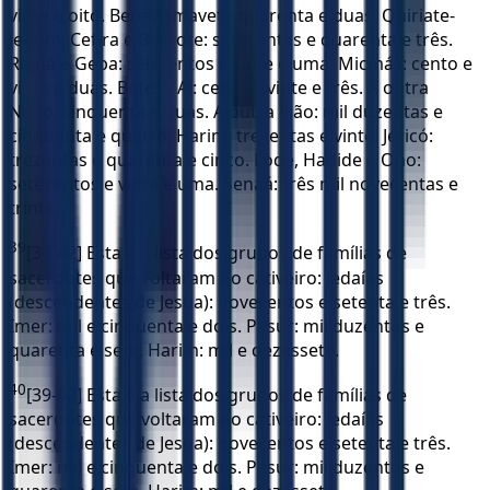
vinte e oito. Bete-Azmavete quarenta e duas. Quiriate-
Jearim, Cefira e Beerote: setecentas e quarenta e três.
Ramá e Geba: seiscentos e vinte e uma. Micmás: cento e
vinte e duas. Betel e Ai: cento e vinte e três. A outra
Nebo: cinquenta e duas. A outra Elão: mil duzentas e
cinquenta e quatro. Harim: trezentas e vinte. Jericó:
trezentas e quarenta e cinco. Lode, Hadide e Ono:
setecentos e vinte e uma. Senaá: três mil novecentas e
trinta.
39
[39-42] Esta é a lista dos grupos de famílias de
sacerdotes que voltaram do cativeiro: Jedaías
(descendentes de Jesua): novecentos e setenta e três.
Imer: mil e cinquenta e dois. Pasur: mil duzentos e
quarenta e sete. Harim: mil e dezessete.
40
[39-42] Esta é a lista dos grupos de famílias de
sacerdotes que voltaram do cativeiro: Jedaías
(descendentes de Jesua): novecentos e setenta e três.
Imer: mil e cinquenta e dois. Pasur: mil duzentos e