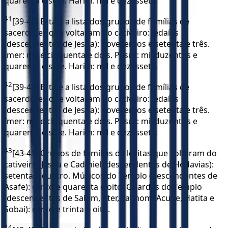
quarenta e sete. Harim: mil e dezessete.
41
[39-42] Esta é a lista dos grupos de famílias de
sacerdotes que voltaram do cativeiro: Jedaías
(descendentes de Jesua): novecentos e setenta e três.
Imer: mil e cinquenta e dois. Pasur: mil duzentos e
quarenta e sete. Harim: mil e dezessete.
42
[39-42] Esta é a lista dos grupos de famílias de
sacerdotes que voltaram do cativeiro: Jedaías
(descendentes de Jesua): novecentos e setenta e três.
Imer: mil e cinquenta e dois. Pasur: mil duzentos e
quarenta e sete. Harim: mil e dezessete.
43
[43-45] Grupos de famílias de levitas que voltaram do
cativeiro: Jesua e Cadmiel (descendentes de Hodavias):
setenta e quatro. Músicos do Templo (descendentes de
Asafe): cento e quarenta e oito. Guardas do Templo
(descendentes de Salum, Ater, Talmom, Acube, Hatita e
Sobai): cento e trinta e oito.
44