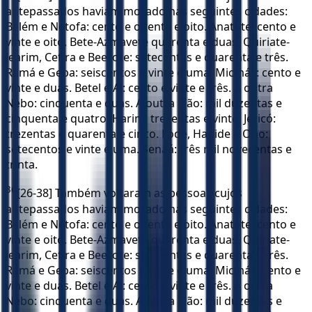
antepassados haviam morado nas seguintes cidades:
Belém e Netofa: cento e oitenta e oito. Anatote: cento e
vinte e oito. Bete-Azmavete quarenta e duas. Quiriate-
Jearim, Cefira e Beerote: setecentas e quarenta e três.
Ramá e Geba: seiscentos e vinte e uma. Micmás: cento e
vinte e duas. Betel e Ai: cento e vinte e três. A outra
Nebo: cinquenta e duas. A outra Elão: mil duzentas e
cinquenta e quatro. Harim: trezentas e vinte. Jericó:
trezentas e quarenta e cinco. Lode, Hadide e Ono:
setecentos e vinte e uma. Senaá: três mil novecentas e
trinta.
36
[26-38] Também voltaram as pessoas cujos
antepassados haviam morado nas seguintes cidades:
Belém e Netofa: cento e oitenta e oito. Anatote: cento e
vinte e oito. Bete-Azmavete quarenta e duas. Quiriate-
Jearim, Cefira e Beerote: setecentas e quarenta e três.
Ramá e Geba: seiscentos e vinte e uma. Micmás: cento e
vinte e duas. Betel e Ai: cento e vinte e três. A outra
Nebo: cinquenta e duas. A outra Elão: mil duzentas e