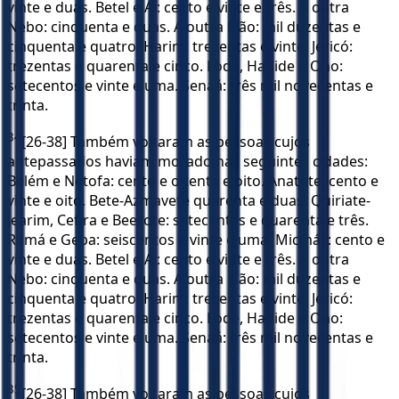
vinte e duas. Betel e Ai: cento e vinte e três. A outra
Nebo: cinquenta e duas. A outra Elão: mil duzentas e
cinquenta e quatro. Harim: trezentas e vinte. Jericó:
trezentas e quarenta e cinco. Lode, Hadide e Ono:
setecentos e vinte e uma. Senaá: três mil novecentas e
trinta.
34
[26-38] Também voltaram as pessoas cujos
antepassados haviam morado nas seguintes cidades:
Belém e Netofa: cento e oitenta e oito. Anatote: cento e
vinte e oito. Bete-Azmavete quarenta e duas. Quiriate-
Jearim, Cefira e Beerote: setecentas e quarenta e três.
Ramá e Geba: seiscentos e vinte e uma. Micmás: cento e
vinte e duas. Betel e Ai: cento e vinte e três. A outra
Nebo: cinquenta e duas. A outra Elão: mil duzentas e
cinquenta e quatro. Harim: trezentas e vinte. Jericó:
trezentas e quarenta e cinco. Lode, Hadide e Ono:
setecentos e vinte e uma. Senaá: três mil novecentas e
trinta.
35
[26-38] Também voltaram as pessoas cujos