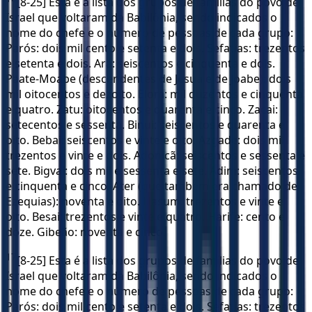
[8-25] Esta é a lista dos grupos de famílias do povo de
Israel que voltaram da Babilônia, sendo indicados o
nome do chefe e o número de pessoas de cada grupo:
Parós: dois mil cento e setenta e dois. Sefatias: trezentos
e setenta e dois. Ará: seiscentos e cinquenta e dois.
Paate-Moabe (descendentes de Jesua e de Joabe): dois
mil oitocentos e dezoito. Elom: mil duzentos e cinquenta
e quatro. Zatu: oitocentos e quarenta e cinco. Zacai:
setecentos e sessenta. Binui: seiscentos e quarenta e
oito. Bebai: seiscentos e vinte e oito. Azgade: dois mil
trezentos e vinte e dois. Adonicã: seiscentos e sessenta e
sete. Bigvai: dois mil e sessenta e sete. Adim: seiscentos
e cinquenta e cinco. Ater (que também era chamado de
Ezequias): noventa e oito. Hasum: trezentos e vinte e
oito. Besai: trezentos e vinte e quatro. Harife: cento e
doze. Gibeão: noventa e cinco.
17
[8-25] Esta é a lista dos grupos de famílias do povo de
Israel que voltaram da Babilônia, sendo indicados o
nome do chefe e o número de pessoas de cada grupo:
Parós: dois mil cento e setenta e dois. Sefatias: trezentos