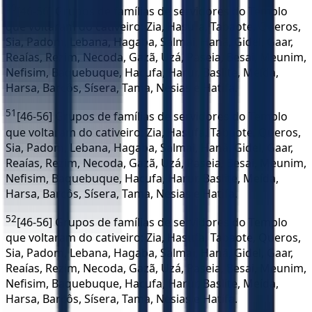
50
[46-56] Grupos de famílias de servidores do Templo
que voltaram do cativeiro: Zia, Hasufa, Tabaote, Queros,
Sia, Padom, Lebana, Hagaba, Salmai, Hanã, Gidel, Gaar,
Reaías, Rezim, Necoda, Gazã, Uzá, Paseia, Besai, Meunim,
Nefisim, Baquebuque, Hacufa, Harur, Baslite, Meída,
Harsa, Barcôs, Sísera, Tama, Nesias e Hatifa.
51
[46-56] Grupos de famílias de servidores do Templo
que voltaram do cativeiro: Zia, Hasufa, Tabaote, Queros,
Sia, Padom, Lebana, Hagaba, Salmai, Hanã, Gidel, Gaar,
Reaías, Rezim, Necoda, Gazã, Uzá, Paseia, Besai, Meunim,
Nefisim, Baquebuque, Hacufa, Harur, Baslite, Meída,
Harsa, Barcôs, Sísera, Tama, Nesias e Hatifa.
52
[46-56] Grupos de famílias de servidores do Templo
que voltaram do cativeiro: Zia, Hasufa, Tabaote, Queros,
Sia, Padom, Lebana, Hagaba, Salmai, Hanã, Gidel, Gaar,
Reaías, Rezim, Necoda, Gazã, Uzá, Paseia, Besai, Meunim,
Nefisim, Baquebuque, Hacufa, Harur, Baslite, Meída,
Harsa, Barcôs, Sísera, Tama, Nesias e Hatifa.