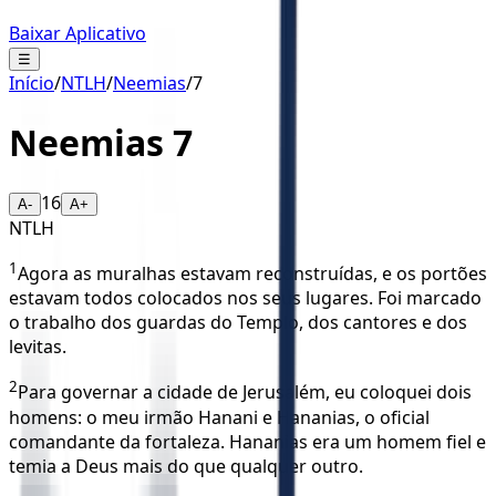
Baixar Aplicativo
☰
Início
/
NTLH
/
Neemias
/
7
Neemias
7
16
A-
A+
NTLH
1
Agora as muralhas estavam reconstruídas, e os portões
estavam todos colocados nos seus lugares. Foi marcado
o trabalho dos guardas do Templo, dos cantores e dos
levitas.
2
Para governar a cidade de Jerusalém, eu coloquei dois
homens: o meu irmão Hanani e Hananias, o oficial
comandante da fortaleza. Hananias era um homem fiel e
temia a Deus mais do que qualquer outro.