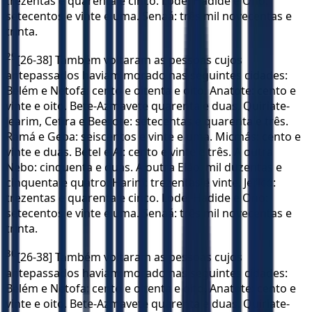
trezentas e quarenta e cinco. Lode, Hadide e Ono:
setecentos e vinte e uma. Senaá: três mil novecentas e
trinta.
29
[26-38] Também voltaram as pessoas cujos
antepassados haviam morado nas seguintes cidades:
Belém e Netofa: cento e oitenta e oito. Anatote: cento e
vinte e oito. Bete-Azmavete quarenta e duas. Quiriate-
Jearim, Cefira e Beerote: setecentas e quarenta e três.
Ramá e Geba: seiscentos e vinte e uma. Micmás: cento e
vinte e duas. Betel e Ai: cento e vinte e três. A outra
Nebo: cinquenta e duas. A outra Elão: mil duzentas e
cinquenta e quatro. Harim: trezentas e vinte. Jericó:
trezentas e quarenta e cinco. Lode, Hadide e Ono:
setecentos e vinte e uma. Senaá: três mil novecentas e
trinta.
30
[26-38] Também voltaram as pessoas cujos
antepassados haviam morado nas seguintes cidades:
Belém e Netofa: cento e oitenta e oito. Anatote: cento e
vinte e oito. Bete-Azmavete quarenta e duas. Quiriate-