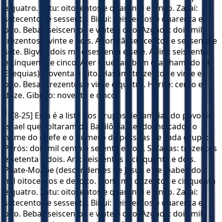
e quatro. Zatu: oitocentos e quarenta e cinco. Zacai:
setecentos e sessenta. Binui: seiscentos e quarenta e
oito. Bebai: seiscentos e vinte e oito. Azgade: dois mil
trezentos e vinte e dois. Adonicã: seiscentos e sessenta e
sete. Bigvai: dois mil e sessenta e sete. Adim: seiscentos
e cinquenta e cinco. Ater (que também era chamado de
Ezequias): noventa e oito. Hasum: trezentos e vinte e
oito. Besai: trezentos e vinte e quatro. Harife: cento e
doze. Gibeão: noventa e cinco.
13
[8-25] Esta é a lista dos grupos de famílias do povo de
Israel que voltaram da Babilônia, sendo indicados o
nome do chefe e o número de pessoas de cada grupo:
Parós: dois mil cento e setenta e dois. Sefatias: trezentos
e setenta e dois. Ará: seiscentos e cinquenta e dois.
Paate-Moabe (descendentes de Jesua e de Joabe): dois
mil oitocentos e dezoito. Elom: mil duzentos e cinquenta
e quatro. Zatu: oitocentos e quarenta e cinco. Zacai:
setecentos e sessenta. Binui: seiscentos e quarenta e
oito. Bebai: seiscentos e vinte e oito. Azgade: dois mil