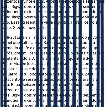
trezentos e vinte e dois. Adonicã: seiscentos e sessenta e
sete. Bigvai: dois mil e sessenta e sete. Adim: seiscentos
e cinquenta e cinco. Ater (que também era chamado de
Ezequias): noventa e oito. Hasum: trezentos e vinte e
oito. Besai: trezentos e vinte e quatro. Harife: cento e
doze. Gibeão: noventa e cinco.
14
[8-25] Esta é a lista dos grupos de famílias do povo de
Israel que voltaram da Babilônia, sendo indicados o
nome do chefe e o número de pessoas de cada grupo:
Parós: dois mil cento e setenta e dois. Sefatias: trezentos
e setenta e dois. Ará: seiscentos e cinquenta e dois.
Paate-Moabe (descendentes de Jesua e de Joabe): dois
mil oitocentos e dezoito. Elom: mil duzentos e cinquenta
e quatro. Zatu: oitocentos e quarenta e cinco. Zacai:
setecentos e sessenta. Binui: seiscentos e quarenta e
oito. Bebai: seiscentos e vinte e oito. Azgade: dois mil
trezentos e vinte e dois. Adonicã: seiscentos e sessenta e
sete. Bigvai: dois mil e sessenta e sete. Adim: seiscentos
e cinquenta e cinco. Ater (que também era chamado de
Ezequias): noventa e oito. Hasum: trezentos e vinte e