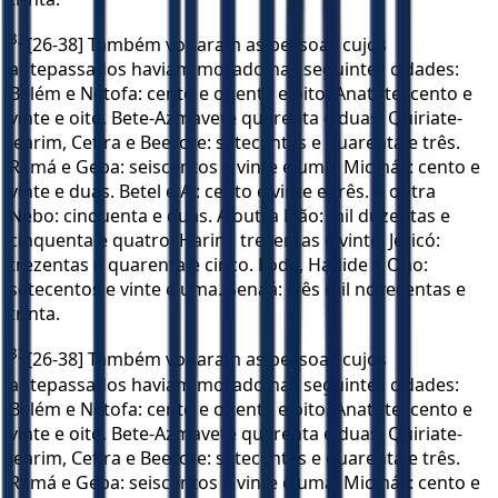
32
[26-38] Também voltaram as pessoas cujos
antepassados haviam morado nas seguintes cidades:
Belém e Netofa: cento e oitenta e oito. Anatote: cento e
vinte e oito. Bete-Azmavete quarenta e duas. Quiriate-
Jearim, Cefira e Beerote: setecentas e quarenta e três.
Ramá e Geba: seiscentos e vinte e uma. Micmás: cento e
vinte e duas. Betel e Ai: cento e vinte e três. A outra
Nebo: cinquenta e duas. A outra Elão: mil duzentas e
cinquenta e quatro. Harim: trezentas e vinte. Jericó:
trezentas e quarenta e cinco. Lode, Hadide e Ono:
setecentos e vinte e uma. Senaá: três mil novecentas e
trinta.
33
[26-38] Também voltaram as pessoas cujos
antepassados haviam morado nas seguintes cidades:
Belém e Netofa: cento e oitenta e oito. Anatote: cento e
vinte e oito. Bete-Azmavete quarenta e duas. Quiriate-
Jearim, Cefira e Beerote: setecentas e quarenta e três.
Ramá e Geba: seiscentos e vinte e uma. Micmás: cento e