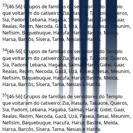
53
[46-56] Grupos de famílias de servidores do Templo
que voltaram do cativeiro: Zia, Hasufa, Tabaote, Queros,
Sia, Padom, Lebana, Hagaba, Salmai, Hanã, Gidel, Gaar,
Reaías, Rezim, Necoda, Gazã, Uzá, Paseia, Besai, Meunim,
Nefisim, Baquebuque, Hacufa, Harur, Baslite, Meída,
Harsa, Barcôs, Sísera, Tama, Nesias e Hatifa.
54
[46-56] Grupos de famílias de servidores do Templo
que voltaram do cativeiro: Zia, Hasufa, Tabaote, Queros,
Sia, Padom, Lebana, Hagaba, Salmai, Hanã, Gidel, Gaar,
Reaías, Rezim, Necoda, Gazã, Uzá, Paseia, Besai, Meunim,
Nefisim, Baquebuque, Hacufa, Harur, Baslite, Meída,
Harsa, Barcôs, Sísera, Tama, Nesias e Hatifa.
55
[46-56] Grupos de famílias de servidores do Templo
que voltaram do cativeiro: Zia, Hasufa, Tabaote, Queros,
Sia, Padom, Lebana, Hagaba, Salmai, Hanã, Gidel, Gaar,
Reaías, Rezim, Necoda, Gazã, Uzá, Paseia, Besai, Meunim,
Nefisim, Baquebuque, Hacufa, Harur, Baslite, Meída,
Harsa, Barcôs, Sísera, Tama, Nesias e Hatifa.