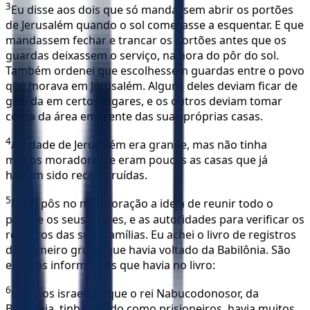
3
Eu disse aos dois que só mandassem abrir os portões
de Jerusalém quando o sol começasse a esquentar. E que
mandassem fechar e trancar os portões antes que os
guardas deixassem o serviço, na hora do pôr do sol.
Também ordenei que escolhessem guardas entre o povo
que morava em Jerusalém. Alguns deles deviam ficar de
guarda em certos lugares, e os outros deviam tomar
conta da área em frente das suas próprias casas.
4
A cidade de Jerusalém era grande, mas não tinha
muitos moradores, e eram poucas as casas que já
haviam sido reconstruídas.
5
Deus pôs no meu coração a ideia de reunir todo o
povo, e os seus líderes, e as autoridades para verificar os
registros das suas famílias. Eu achei o livro de registros
do primeiro grupo que havia voltado da Babilônia. São
estas as informações que havia no livro:
6
Entre os israelitas que o rei Nabucodonosor, da
Babilônia, tinha levado como prisioneiros, havia muitos