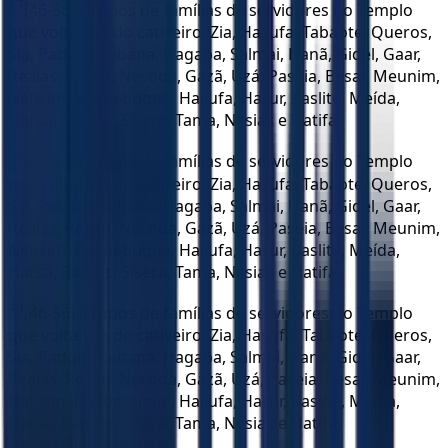
47
[46-56] Grupos de famílias de servidores do Templo
que voltaram do cativeiro: Zia, Hasufa, Tabaote, Queros,
Sia, Padom, Lebana, Hagaba, Salmai, Hanã, Gidel, Gaar,
Reaías, Rezim, Necoda, Gazã, Uzá, Paseia, Besai, Meunim,
Nefisim, Baquebuque, Hacufa, Harur, Baslite, Meída,
Harsa, Barcôs, Sísera, Tama, Nesias e Hatifa.
48
[46-56] Grupos de famílias de servidores do Templo
que voltaram do cativeiro: Zia, Hasufa, Tabaote, Queros,
Sia, Padom, Lebana, Hagaba, Salmai, Hanã, Gidel, Gaar,
Reaías, Rezim, Necoda, Gazã, Uzá, Paseia, Besai, Meunim,
Nefisim, Baquebuque, Hacufa, Harur, Baslite, Meída,
Harsa, Barcôs, Sísera, Tama, Nesias e Hatifa.
49
[46-56] Grupos de famílias de servidores do Templo
que voltaram do cativeiro: Zia, Hasufa, Tabaote, Queros,
Sia, Padom, Lebana, Hagaba, Salmai, Hanã, Gidel, Gaar,
Reaías, Rezim, Necoda, Gazã, Uzá, Paseia, Besai, Meunim,
Nefisim, Baquebuque, Hacufa, Harur, Baslite, Meída,
Harsa, Barcôs, Sísera, Tama, Nesias e Hatifa.