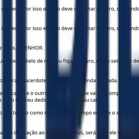
ço de Deus. Por isso ele não deve se tornar impuro, chega
ço de Deus. Por isso ele não deve se tornar impuro, chega
de Deus, o SENHOR.
e o seu cabelo de nazireu fique impuro, então sete dias dep
hos para o sacerdote na entrada da Tenda Sagrada.
rar pecados e o outro como oferta que vai ser completame
ia o nazireu dedicará de novo o seu cabelo.
 o seu tempo como nazireu. Esse tempo em que o seu cabel
 sua dedicação ao serviço de Deus, será esta: ele irá até a