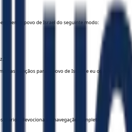
abençoem o povo de Israel do seguinte modo:
z.”
 minhas bênçãos para o povo de Israel, e eu os abençoarei.
los diários, devocionais e navegação completa.