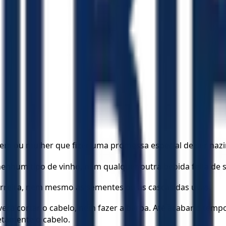
omem ou mulher que fizer uma promessa especial de ser naz
enhum tipo de vinho, nem qualquer outra bebida feita de 
rreira, nem mesmo as sementes ou as cascas das uvas.
rá cortar o cabelo, nem fazer a barba. Até acabar o tempo 
etamente o cabelo.