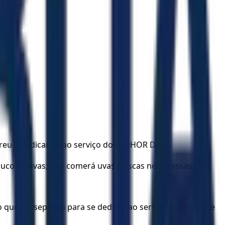
ireu e dedicar-se ao serviço do SENHOR Deus,
suco de uvas; não comerá uvas frescas nem passas.
que ele separou para se dedicar ao serviço de Deus, ele