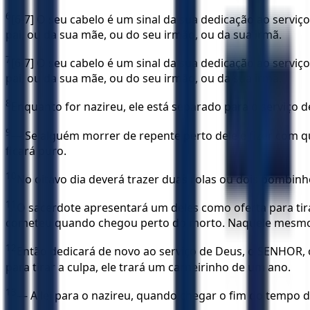
6
[6-7] O seu cabelo é um sinal da sua dedicação ao servi
pai, ou da sua mãe, ou do seu irmão, ou da sua irmã.
7
[6-7] O seu cabelo é um sinal da sua dedicação ao servi
pai, ou da sua mãe, ou do seu irmão, ou da sua irmã.
8
Enquanto for nazireu, ele está separado para o serviço 
9
— Se alguém morrer de repente perto dele e fizer com qu
ficará puro.
10
No oitavo dia deverá trazer duas rolas ou dois pombin
11
O sacerdote apresentará um deles como oferta para ti
cometeu quando chegou perto do morto. Naquele mesmo d
12
Então dedicará de novo ao serviço de Deus, o SENHOR,
para tirar a culpa, ele trará um carneirinho de um ano.
13
— A lei para o nazireu, quando chegar o fim do tempo da