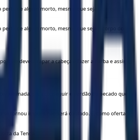
ndo perto de algum morto, mesmo que seja o corpo do seu
ndo perto de algum morto, mesmo que seja o corpo do seu
ois ele deverá rapar a cabeça e fazer a barba e assim
nte queimada, para conseguir o perdão do pecado que
o se tornou impuro não será contado. E, como oferta
 porta da Tenda