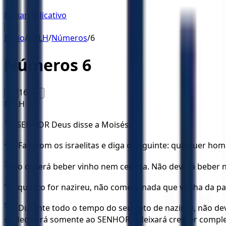
Baixar Aplicativo
☰
Início
/
NTLH
/
Números
/
6
Números
6
16
A-
A+
NTLH
1
O SENHOR Deus disse a Moisés:
2
— Fale com os israelitas e diga o seguinte: qualquer h
3
não deverá beber vinho nem cerveja. Não deverá beber n
4
Enquanto for nazireu, não comerá nada que venha da pa
5
— Durante todo o tempo do seu voto de nazireu, não deve
se dedicará somente ao SENHOR e deixará crescer compl