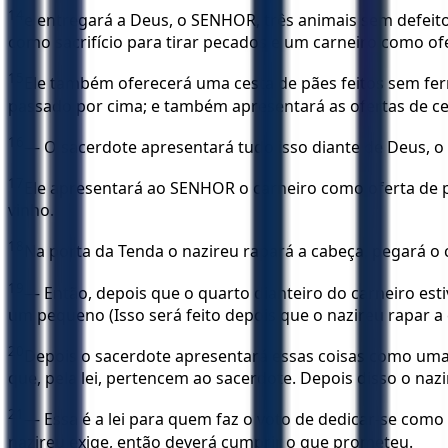
14
e entregará a Deus, o SENHOR, três animais sem defeit
como sacrifício para tirar pecados e um carneiro como of
15
Ele também oferecerá uma cesta de pães feitos sem fer
passado por cima; e também apresentará as ofertas de cer
16
— O sacerdote apresentará tudo isso diante de Deus, o 
17
Ele apresentará ao SENHOR o carneiro como oferta de pa
vinho.
18
Na porta da Tenda o nazireu rapará a cabeça, pegará o 
19
— Então, depois que o quarto dianteiro do carneiro est
um pequeno (Isso será feito depois que o nazireu rapar a 
20
Depois o sacerdote apresentará essas coisas como uma 
que, pela lei, pertencem ao sacerdote. Depois disso o naz
21
— Essa é a lei para quem faz o voto de dedicar-se com
nazireu exige, então deverá cumprir o que prometeu.