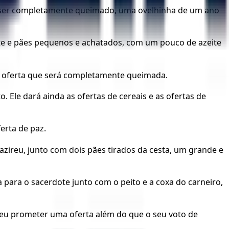
vai ser completamente queimado, uma ovelhinha de um ano
ite e pães pequenos e achatados, com um pouco de azeite
 a oferta que será completamente queimada.
Ele dará ainda as ofertas de cereais e as ofertas de
erta de paz.
azireu, junto com dois pães tirados da cesta, um grande e
para o sacerdote junto com o peito e a coxa do carneiro,
reu prometer uma oferta além do que o seu voto de