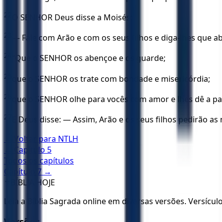
22
O SENHOR Deus disse a Moisés:
23
— Fale com Arão e com os seus filhos e diga-lhes que 
24
“Que o SENHOR os abençoe e os guarde;
25
que o SENHOR os trate com bondade e misericórdia;
26
que o SENHOR olhe para vocês com amor e lhes dê a pa
27
E Deus disse: — Assim, Arão e os seus filhos pedirão as
← Voltar para
NTLH
← Capítulo
5
Todos os capítulos
Capítulo
7
→
✝️
BÍBLIA HOJE
Leia a Bíblia Sagrada online em diversas versões. Versícu
Versões