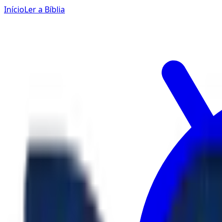
Início
Ler a Bíblia