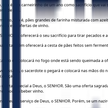
o, isto é, um carneirinho de um ano como sacrifício que 
erta de paz.
mento, isto é, pães grandes de farinha misturada com aze
eais e as ofertas de vinho.
SENHOR, e oferecerá o seu sacrifício para tirar pecados e
z e também oferecerá a cesta de pães feitos sem fermento. 
cabelo e o colocará no fogo onde está sendo queimada a of
iver assado, o sacerdote o pegará e colocará nas mãos do n
cabeça.).
oferta especial a Deus, o SENHOR. São uma oferta sagrada 
ireu poderá beber vinho.
o nazireu ao serviço de Deus, o SENHOR. Porém, se um nazi