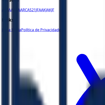
ACF
AA
ARA
ARC
AS21
JFAA
KJA
KJF
Links
Ler a Bíblia
Política de Privacidade