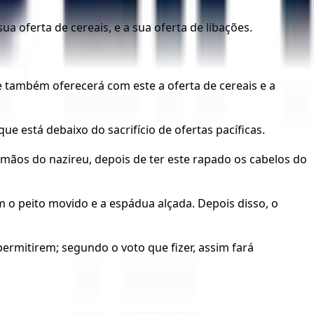
a oferta de cereais, e a sua oferta de libações.
e também oferecerá com este a oferta de cereais e a
e está debaixo do sacrifício de ofertas pacíficas.
mãos do nazireu, depois de ter este rapado os cabelos do
 o peito movido e a espádua alçada. Depois disso, o
 permitirem; segundo o voto que fizer, assim fará