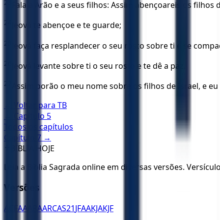
23
Fala a Arão e a seus filhos: Assim abençoareis os filhos de
24
Jeová te abençoe e te guarde;
25
Jeová faça resplandecer o seu rosto sobre ti e se compad
26
Jeová levante sobre ti o seu rosto e te dê a paz.
27
Assim porão o meu nome sobre os filhos de Israel, e eu
← Voltar para
TB
← Capítulo
5
Todos os capítulos
Capítulo
7
→
✝️
BÍBLIA HOJE
Leia a Bíblia Sagrada online em diversas versões. Versícu
Versões
ACF
AA
ARA
ARC
AS21
JFAA
KJA
KJF