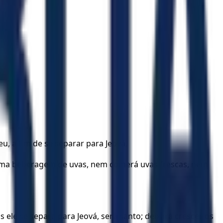
eu, a fim de se separar para Jeová,
lguma beberagem de uvas, nem comerá uvas frescas, nem
 ele se separa para Jeová, será santo; deixará crescer os