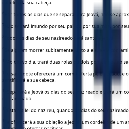
cabelos da sua cabeça.
6
Por todos os dias que se separa para Jeová, não se apro
7
Não se fará imundo por seu pai, ou por sua mãe, por se
8
Todos os dias de seu nazireado será santo a Jeová.
9
Se alguém morrer subitamente junto a ele, e ele contamin
10
Ao oitavo dia, trará duas rolas ou dois pombinhos ao sa
11
o sacerdote oferecerá um como oferta pelo pecado, e o
santificará a sua cabeça.
12
Separará a Jeová os dias do seu nazireado e trará um c
contaminado.
13
Esta é a lei do nazireu, quando os dias do seu naziread
14
e oferecerá a sua oblação a Jeová, um cordeiro de um 
defeito em ofertas pacíficas,