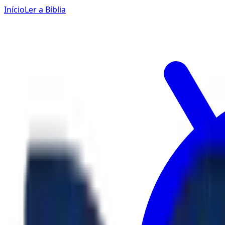
Início
Ler a Bíblia