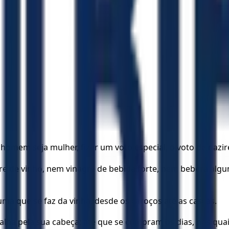
a homem seja mulher, fizer um voto especial, o voto de nazir
agre de vinho, nem vinagre de bebida forte, nem beberá a
ma que se faz da vinha, desde os caroços até as cascas.
lha pela sua cabeça; até que se cumpram os dias, nos quais