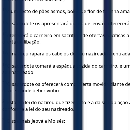
15
e um cesto de pães asmos, bolos de flor de farinha amas
16
O sacerdote os apresentará diante de Jeová e oferecerá
17
oferecerá o carneiro em sacrifício de ofertas pacífica
oferta de libação.
18
O nazireu rapará os cabelos do seu nazireado à entrada 
19
O sacerdote tomará a espádua cozida do carneiro, e um 
seu nazireado.
20
O sacerdote os oferecerá como oferta movida diante de 
nazireu pode beber vinho.
21
Esta é a lei do nazireu que fizer voto e a da sua oblaçã
conforme a lei do seu nazireado.
22
Disse mais Jeová a Moisés: