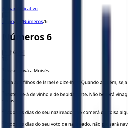
Baixar Aplicativo
☰
Início
/
TB
/
Números
/
6
Números
6
16
A-
A+
TB
1
Disse Jeová a Moisés:
2
Fala aos filhos de Israel e dize-lhes: Quando alguém, sej
3
abster-se-á de vinho e de bebida forte. Não beberá vin
secas.
4
Todos os dias do seu nazireado não comerá de coisa algu
5
Todos os dias do seu voto de nazireado, não passará nava