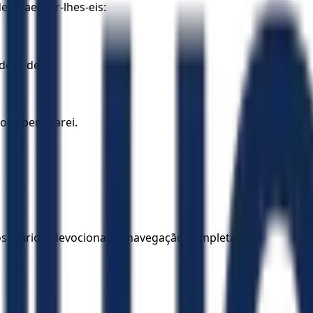
 Israel; dir-lhes-eis:
eça de ti;
 os abençoarei.
los diários, devocionais e navegação completa.