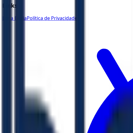
Links
Ler a Bíblia
Política de Privacidade