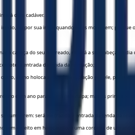
ximará dum cadáver.
u irmão, ou por sua irmã, quando estes morrerem; porque o
ar a cabeça do seu nazireado, rapará a sua cabeça no dia da
cerdote, à entrada da tenda da revelação;
 outro, como holocausto, e fará expiação por ele, porqua
ordeiro dum ano para oferta pela culpa; mas os primeiros d
o se cumprirem: será ele trazido à entrada da tenda da reve
ano sem defeito em holocausto, e uma cordeira de um ano 