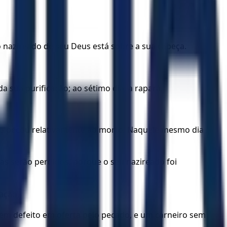
 nazireado de seu Deus está sobre a sua cabeça.
 sua purificação; ao sétimo dia, a rapará.
nto pecou relativamente ao morto. Naquele mesmo dia,
ias serão perdidos, porque o seu nazireado foi
lação,
sem defeito em oferta pelo pecado, e um carneiro sem