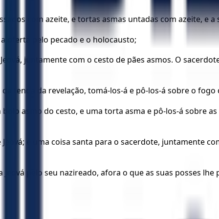
sados com azeite, e tortas asmas untadas com azeite, e a su
 a oferta pelo pecado e o holocausto;
s a Jeová, juntamente com o cesto de pães asmos. O sacerdot
da tenda da revelação, tomá-los-á e pô-los-á sobre o fogo qu
bolo asmo do cesto, e uma torta asma e pô-los-á sobre as 
Jeová; é uma coisa santa para o sacerdote, juntamente com
o a Jeová pelo seu nazireado, afora o que as suas posses lhe