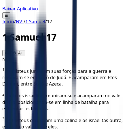
Baixar Aplicativo
☰
Início
/
NVI
/
1 Samuel
/
17
1 Samuel
17
16
A-
A+
NVI
1
Os filisteus juntaram suas forças para a guerra e
reuniram-se em Socó de Judá. E acamparam em Efes-
Damim, entre Socó e Azeca.
2
Saul e os israelitas reuniram-se e acamparam no vale
de Elá, posicionando-se em linha de batalha para
enfrentar os filisteus.
3
Os filisteus ocuparam uma colina e os israelitas outra,
estando o vale entre eles.