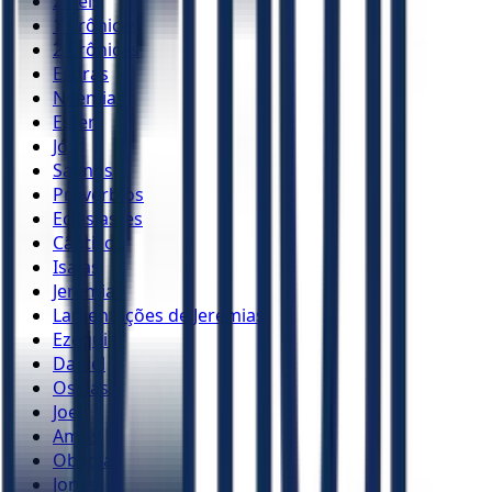
2 Reis
1 Crônicas
2 Crônicas
Esdras
Neemias
Ester
Jó
Salmos
Provérbios
Eclesiastes
Cânticos
Isaías
Jeremias
Lamentações de Jeremias
Ezequiel
Daniel
Oséias
Joel
Amós
Obadias
Jonas