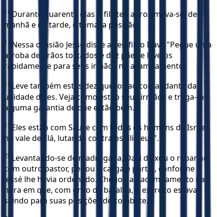
16
Durante quarenta dias o filisteu aproximava-se, de
manhã e de tarde, e tomava posição.
17
Nessa ocasião Jessé disse a seu filho Davi: "Pegue uma
arroba de grãos tostados e dez pães e leve-os
rapidamente para seus irmãos no acampamento.
18
Leve também estes dez queijos ao comandante da
unidade deles. Veja como estão seus irmãos e traga-me
alguma garantia de que estão bem.
19
Eles estão com Saul e com todos os homens de Israel
no vale de Elá, lutando contra os filisteus".
20
Levantando-se de madrugada, Davi deixou o rebanho
com outro pastor, pegou a carga e partiu, conforme
Jessé lhe havia ordenado. Chegou ao acampamento na
hora em que, com grito de batalha, o exército estava
saindo para suas posições de combate.