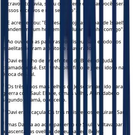
escravos; todavia, se eu o vencer e o matar, vocês serão
nossos escravos e nos servirão".
10
E acrescentou: "Eu desafio hoje as tropas de Israel!
Mandem-me um homem para lutar sozinho comigo".
11
Ao ouvirem as palavras do filisteu, Saul e todos os
israelitas ficaram atônitos e apavorados.
12
Davi era filho de um efrateu, de Belém de Judá,
chamado Jessé. Este tinha oito filhos e já era idoso na
época de Saul.
13
Os três filhos mais velhos de Jessé tinham ido para a
guerra com Saul: Eliabe, o mais velho, Abinadabe, o
segundo e Samá, o terceiro.
14
Davi era o caçula. Os três mais velhos seguiram Saul,
15
mas Davi ia ao acampamento de Saul e voltava para
apascentar as ovelhas de seu pai, em Belém.