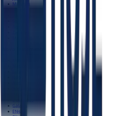
Miquéias
Naum
Habacuque
Sofonias
Ageu
Zacarias
Malaquias
Novo Testamento
Mateus
Marcos
Lucas
João
Atos
Romanos
1 Coríntios
2 Coríntios
Gálatas
Efésios