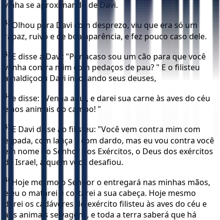
vinha se aproximando de Davi.
42
Olhou para Davi com desprezo, viu que era só um
rapaz, ruivo e de boa aparência, e fez pouco caso dele.
43
E disse a Davi: "Por acaso sou um cão para que você
venha contra mim com pedaços de pau? " E o filisteu
amaldiçoou Davi invocando seus deuses,
44
e disse: "Venha aqui, e darei sua carne às aves do céu
e aos animais do campo! "
45
E Davi disse ao filisteu: "Você vem contra mim com
espada, com lança e com dardo, mas eu vou contra você
em nome do Senhor dos Exércitos, o Deus dos exércitos
de Israel, a quem você desafiou.
46
Hoje mesmo o Senhor o entregará nas minhas mãos,
e eu o matarei e cortarei a sua cabeça. Hoje mesmo
darei os cadáveres do exército filisteu às aves do céu e
aos animais selvagens, e toda a terra saberá que há