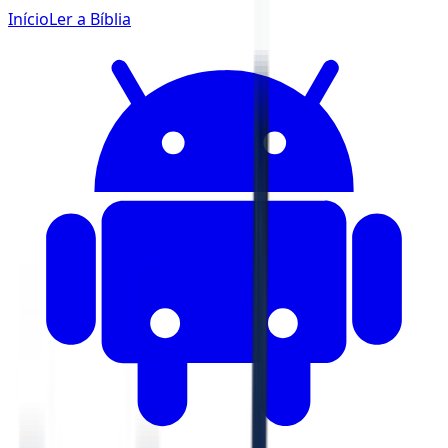
Início
Ler a Bíblia