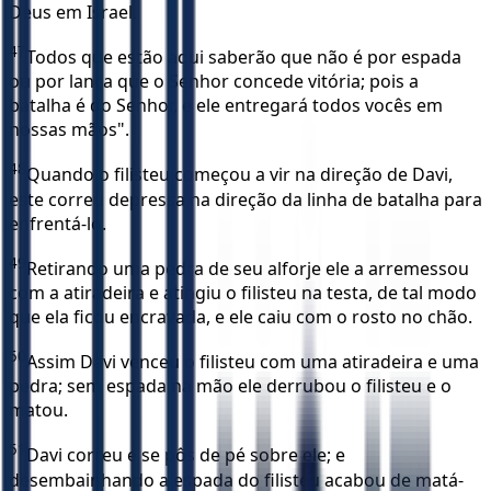
Deus em Israel.
47
Todos que estão aqui saberão que não é por espada
ou por lança que o Senhor concede vitória; pois a
batalha é do Senhor, e ele entregará todos vocês em
nossas mãos".
48
Quando o filisteu começou a vir na direção de Davi,
este correu depressa na direção da linha de batalha para
enfrentá-lo.
49
Retirando uma pedra de seu alforje ele a arremessou
com a atiradeira e atingiu o filisteu na testa, de tal modo
que ela ficou encravada, e ele caiu com o rosto no chão.
50
Assim Davi venceu o filisteu com uma atiradeira e uma
pedra; sem espada na mão ele derrubou o filisteu e o
matou.
51
Davi correu e se pôs de pé sobre ele; e
desembainhando a espada do filisteu acabou de matá-