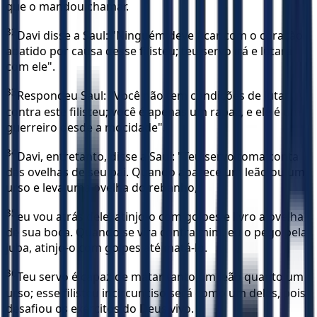
que o mandou chamar.
32
Davi disse a Saul: "Ninguém deve ficar com o coração
abatido por causa desse filisteu; teu servo irá e lutará
com ele".
33
Respondeu Saul: "Você não tem condições de lutar
contra este filisteu; você é apenas um rapaz, e ele é um
guerreiro desde a mocidade".
34
Davi, entretanto, disse a Saul: "Teu servo toma conta
das ovelhas de seu pai. Quando aparece um leão ou um
urso e leva uma ovelha do rebanho,
35
eu vou atrás dele, atinjo-o com golpes e livro a ovelha
de sua boca. Quando se vira contra mim, eu o pego pela
juba, atinjo-o com golpes até matá-lo.
36
Teu servo é capaz de matar tanto um leão quanto um
urso; esse filisteu incircunciso será como um deles, pois
desafiou os exércitos do Deus vivo.