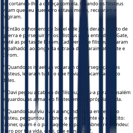
lo, cortando-lhe a cabeça com ela. Quando os filisteus
viram que seu guerreiro estava morto, recuaram e
fugiram.
52
Então os homens de Israel e de Judá deram o grito de
guerra e perseguiram os filisteus até a entrada de Gate,
e até as portas de Ecrom. Cadáveres de filisteus ficaram
espalhados ao longo da estrada de Saaraim até Gate e
Ecrom.
53
Quando os israelitas voltaram da perseguição aos
filisteus, levaram tudo o que havia no acampamento
deles.
54
Davi pegou a cabeça do filisteu, levou-a para Jerusalém
e guardou as armas do filisteu em sua própria tenda.
55
Quando Saul viu Davi avançando para enfrentar o
filisteu, perguntou a Abner, o comandante do exército:
"Abner, quem é o pai daquele rapaz? " Abner respondeu:
"Juro por tua vida, ó rei, que eu não sei".