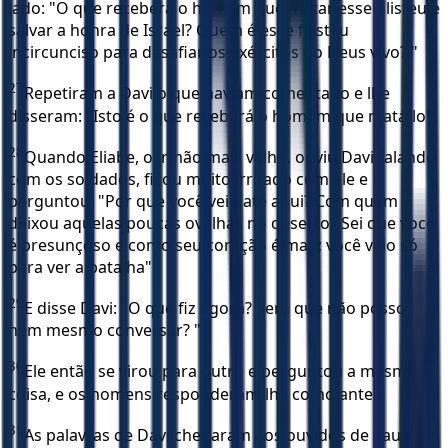
lado: "O que receberá o homem que matar esse filisteu e
salvar a honra de Israel? Quem é esse filisteu
incircunciso para desafiar os exércitos do Deus vivo? "
27
Repetiram a Davi o que haviam comentado e lhe
disseram: "Isto é o que receberá o homem que matá-lo".
28
Quando Eliabe, o irmão mais velho, ouviu Davi falando
com os soldados, ficou muito irritado com ele e
perguntou: "Por que você veio até aqui? Com quem
deixou aquelas poucas ovelhas no deserto? Sei que você
é presunçoso e como seu coração é mau; você veio só
para ver a batalha".
29
E disse Davi: "O que fiz agora? Será que não posso
nem mesmo conversar? "
30
Ele então se virou para outro e perguntou a mesma
coisa, e os homens responderam-lhe como antes.
31
As palavras de Davi chegaram aos ouvidos de Saul,