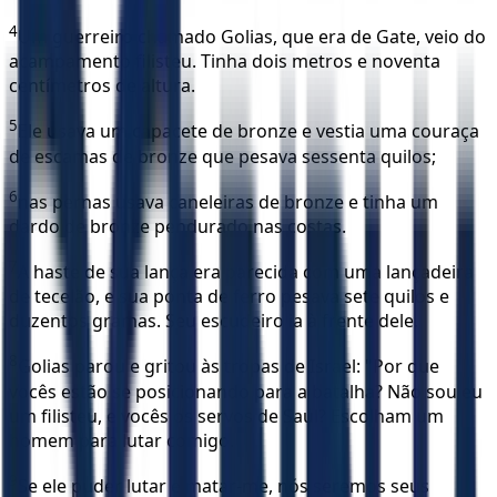
4
Um guerreiro chamado Golias, que era de Gate, veio do
acampamento filisteu. Tinha dois metros e noventa
centímetros de altura.
5
Ele usava um capacete de bronze e vestia uma couraça
de escamas de bronze que pesava sessenta quilos;
6
nas pernas usava caneleiras de bronze e tinha um
dardo de bronze pendurado nas costas.
7
A haste de sua lança era parecida com uma lançadeira
de tecelão, e sua ponta de ferro pesava sete quilos e
duzentos gramas. Seu escudeiro ia à frente dele.
8
Golias parou e gritou às tropas de Israel: "Por que
vocês estão se posicionando para a batalha? Não sou eu
um filisteu, e vocês os servos de Saul? Escolham um
homem para lutar comigo.
9
Se ele puder lutar e matar-me, nós seremos seus