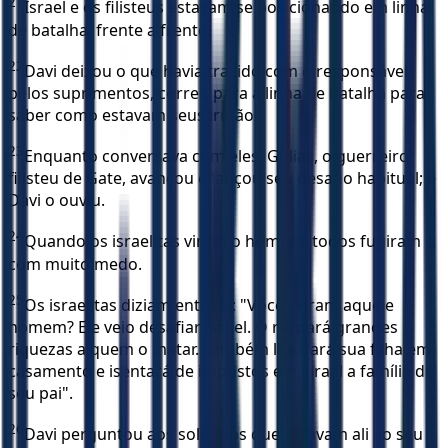
21
Israel e os filisteus estavam se posicionando em linha
de batalha, frente a frente.
22
Davi deixou o que havia trazido com o responsável
pelos suprimentos, correu para a linha de batalha para
saber como estavam seus irmãos.
23
Enquanto conversava com eles, Golias, o guerreiro
filisteu de Gate, avançou e lançou seu desafio habitual; e
Davi o ouviu.
24
Quando os israelitas viram o homem, todos fugiram
com muito medo.
25
Os israelitas diziam entre si: "Vocês viram aquele
homem? Ele veio desafiar Israel. O rei dará grandes
riquezas a quem o matar. Também lhe dará sua filha em
casamento e isentará de impostos em Israel a família de
seu pai".
26
Davi perguntou aos soldados que estavam ali ao seu