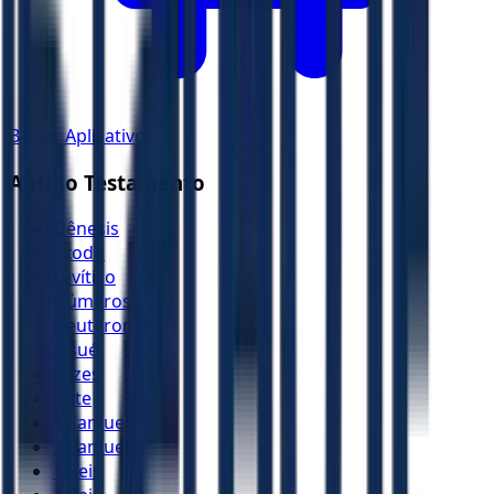
Baixar Aplicativo
Antigo Testamento
Gênesis
Êxodo
Levítico
Números
Deuteronômio
Josué
Juízes
Rute
1 Samuel
2 Samuel
1 Reis