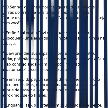
37
O Senhor que me livrou das garras do leão e das
garras do urso me livrará das mãos desse filisteu".
Diante disso Saul disse a Davi: "Vá, e que o Senhor esteja
com você".
38
Então Saul vestiu Davi com sua própria túnica.
Colocou-lhe uma armadura e um capacete de bronze na
cabeça.
39
Davi prendeu sua espada sobre a túnica e tentou
andar, pois não estava acostumado àquilo. E disse a Saul:
"Não consigo andar com isto, pois não estou
acostumado". Assim tirou tudo aquilo,
40
e em seguida pegou seu cajado, escolheu no riacho
cinco pedras lisas, colocou-as na bolsa, isto é, no seu
alforje de pastor e, com sua atiradeira na mão,
aproximou-se do filisteu.
41
Enquanto isso, o filisteu, com seu escudeiro à frente,