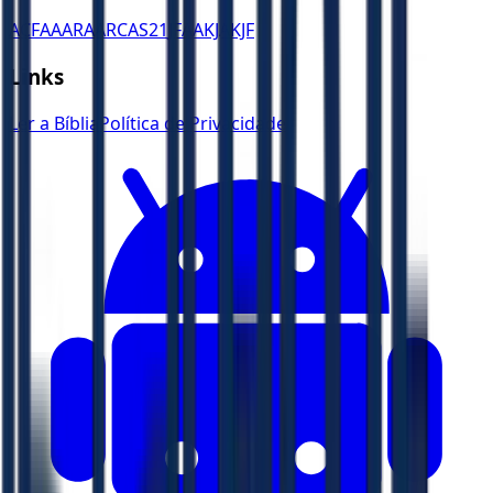
ACF
AA
ARA
ARC
AS21
JFAA
KJA
KJF
Links
Ler a Bíblia
Política de Privacidade