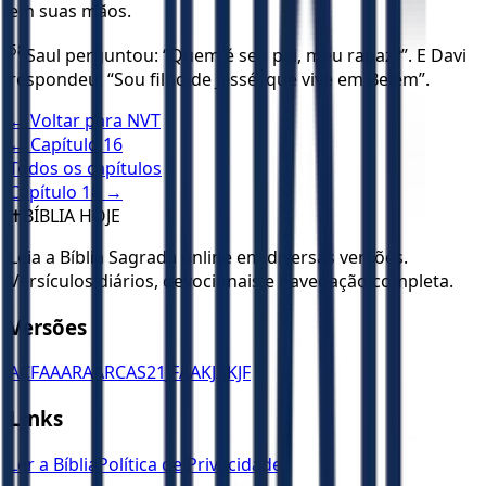
em suas mãos.
58
Saul perguntou: “Quem é seu pai, meu rapaz?”. E Davi
respondeu: “Sou filho de Jessé, que vive em Belém”.
← Voltar para
NVT
← Capítulo
16
Todos os capítulos
Capítulo
18
→
✝️
BÍBLIA HOJE
Leia a Bíblia Sagrada online em diversas versões.
Versículos diários, devocionais e navegação completa.
Versões
ACF
AA
ARA
ARC
AS21
JFAA
KJA
KJF
Links
Ler a Bíblia
Política de Privacidade