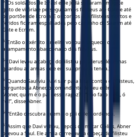
52
Os soldados de Israel e de Judá soltaram um forte
grito de vitória e perseguiram os filisteus até Gate e até
os portões de Ecrom. E os corpos dos filisteus mortos e
feridos ficaram espalhados pelo caminho de Saarim até
Gate e Ecrom.
53
Então o exército israelita voltou e saqueou o
acampamento abandonado dos filisteus.
54
(Davi levou a cabeça do filisteu para Jerusalém, mas
guardou as armas dele em sua própria tenda.)
55
Quando Saul viu Davi sair para lutar contra os filisteus,
perguntou a Abner, o comandante de seu exército:
“Abner, quem é o pai desse rapaz?”. “Não faço ideia, ó
rei!”, disse Abner.
56
“Então descubra quem é o pai dele!”, ordenou.
57
Assim que Davi voltou, depois de matar Golias, Abner
o levou a Saul. Ele ainda carregava a cabeça do filisteu