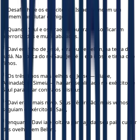
10
Desafio hoje os exércitos de Israel. Mandem um
homem para lutar comigo!”.
11
Quando Saul e os israelitas ouviram isso, ficaram
aterrorizados e muito abalados.
12
Davi era filho de Jessé, efrateu de Belém, na terra de
Judá. Na época do rei Saul, Jessé já era idoso e tinha oito
filhos.
13
Os três filhos mais velhos de Jessé — Eliabe,
Abinadabe e Simeia — haviam se alistado no exército de
Saul para lutar contra os filisteus.
14
Davi era o mais novo. Seus três irmãos mais velhos
seguiam o exército de Saul,
15
enquanto Davi ia e voltava para ajudar seu pai a cuidar
das ovelhas em Belém.