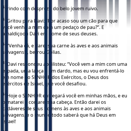
42
rindo com desprezo do belo jovem ruivo.
43
Gritou para Davi: “Por acaso sou um cão para que
você venha a mim com um pedaço de pau?”. E
amaldiçoou Davi em nome de seus deuses.
44
“Venha cá, e darei sua carne às aves e aos animais
selvagens!”, berrou Golias.
45
Davi respondeu ao filisteu: “Você vem a mim com uma
espada, uma lança e um dardo, mas eu vou enfrentá-lo
em nome do SENHOR dos Exércitos, o Deus dos
exércitos de Israel, que você desafiou.
46
Hoje o SENHOR entregará você em minhas mãos, e eu
o matarei e cortarei sua cabeça. Então darei os
cadáveres de seus homens às aves e aos animais
selvagens, e o mundo todo saberá que há Deus em
Israel!