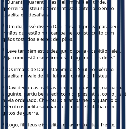
16
Durante quarenta dias, pela manhã e à tarde, o
guerreiro filisteu se apresentava diante do exército
israelita e o desafiava.
17
Um dia, Jessé disse a Davi: “Leve depressa para seus
irmãos que estão no acampamento este cesto com
grãos tostados e estes dez pães.
18
Leve também estes dez queijos para o capitão deles.
Veja como estão seus irmãos e traga notícias deles”.
19
Os irmãos de Davi estavam com Saul e o exército
israelita no vale de Elá, lutando contra os filisteus.
20
Davi deixou as ovelhas com outro pastor e, na manhã
seguinte, partiu bem cedo com os presentes, como Jessé
havia ordenado. Chegou ao acampamento quando o
exército israelita saía para o campo de batalha com
gritos de guerra.
21
Logo, filisteus e israelitas estavam frente a frente,