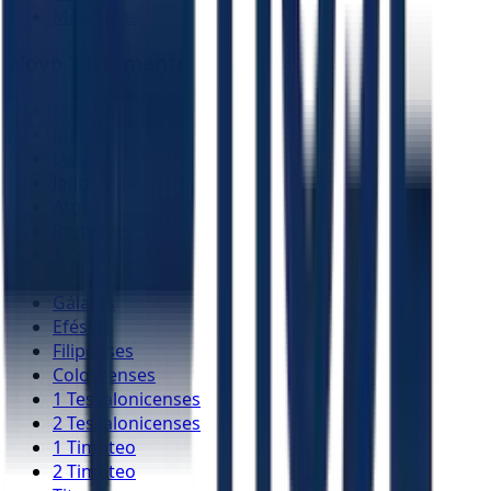
Malaquias
Novo Testamento
Mateus
Marcos
Lucas
João
Atos
Romanos
1 Coríntios
2 Coríntios
Gálatas
Efésios
Filipenses
Colossenses
1 Tessalonicenses
2 Tessalonicenses
1 Timóteo
2 Timóteo