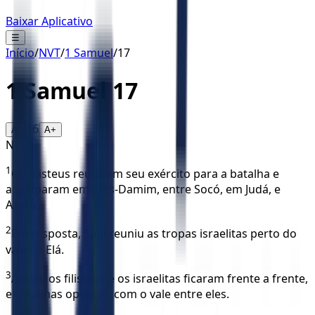
Baixar Aplicativo
☰
Início
/
NVT
/
1 Samuel
/
17
1 Samuel
17
16
A-
A+
NVT
1
Os filisteus reuniram seu exército para a batalha e
acamparam em Efes-Damim, entre Socó, em Judá, e
Azeca.
2
Em resposta, Saul reuniu as tropas israelitas perto do
vale de Elá.
3
Assim, os filisteus e os israelitas ficaram frente a frente,
em colinas opostas, com o vale entre eles.