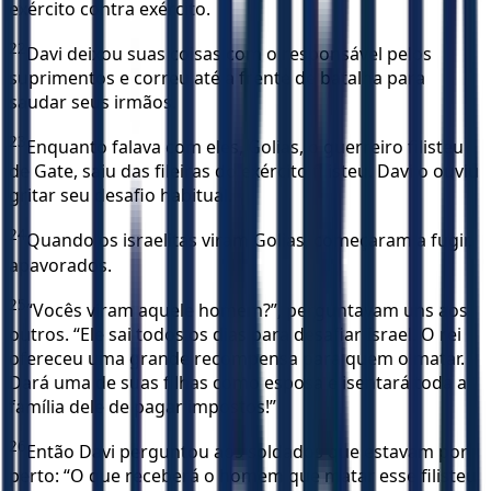
exército contra exército.
22
Davi deixou suas coisas com o responsável pelos
suprimentos e correu até a frente de batalha para
saudar seus irmãos.
23
Enquanto falava com eles, Golias, o guerreiro filisteu
de Gate, saiu das fileiras do exército filisteu. Davi o ouviu
gritar seu desafio habitual.
24
Quando os israelitas viram Golias, começaram a fugir,
apavorados.
25
“Vocês viram aquele homem?”, perguntavam uns aos
outros. “Ele sai todos os dias para desafiar Israel. O rei
ofereceu uma grande recompensa para quem o matar.
Dará uma de suas filhas como esposa e isentará toda a
família dele de pagar impostos!”
26
Então Davi perguntou aos soldados que estavam por
perto: “O que receberá o homem que matar esse filisteu