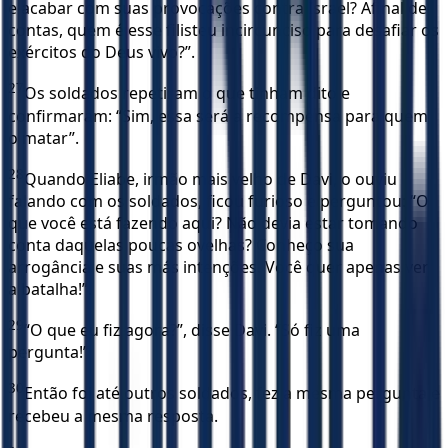
e acabar com suas provocações contra Israel? Afinal de
contas, quem é esse filisteu incircunciso para desafiar os
exércitos do Deus vivo?”.
27
Os soldados repetiram o que tinham dito e
confirmaram: “Sim, essa será a recompensa para quem
o matar”.
28
Quando Eliabe, irmão mais velho de Davi, o ouviu
falando com os soldados, ficou furioso e perguntou: “O
que você está fazendo aqui? Não devia estar tomando
conta daquelas poucas ovelhas? Conheço sua
arrogância e suas más intenções. Você quer apenas ver
a batalha!”.
29
“O que eu fiz agora?”, disse Davi. “Só fiz uma
pergunta!”
30
Então foi até outros soldados, fez a mesma pergunta e
recebeu a mesma resposta.