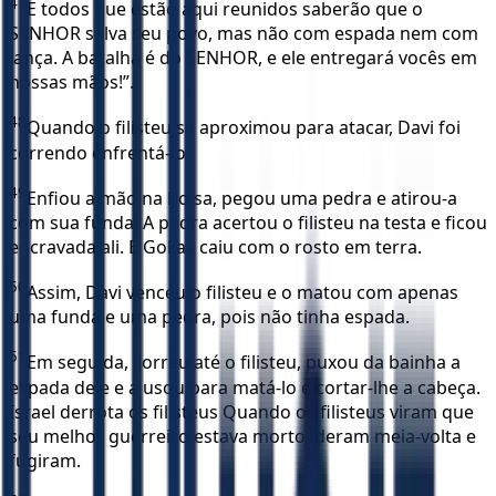
47
E todos que estão aqui reunidos saberão que o
SENHOR salva seu povo, mas não com espada nem com
lança. A batalha é do SENHOR, e ele entregará vocês em
nossas mãos!”.
48
Quando o filisteu se aproximou para atacar, Davi foi
correndo enfrentá-lo.
49
Enfiou a mão na bolsa, pegou uma pedra e atirou-a
com sua funda. A pedra acertou o filisteu na testa e ficou
encravada ali. E Golias caiu com o rosto em terra.
50
Assim, Davi venceu o filisteu e o matou com apenas
uma funda e uma pedra, pois não tinha espada.
51
Em seguida, correu até o filisteu, puxou da bainha a
espada dele e a usou para matá-lo e cortar-lhe a cabeça.
Israel derrota os filisteus Quando os filisteus viram que
seu melhor guerreiro estava morto, deram meia-volta e
fugiram.