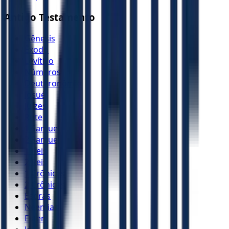
Antigo Testamento
Gênesis
Êxodo
Levítico
Números
Deuteronômio
Josué
Juízes
Rute
1 Samuel
2 Samuel
1 Reis
2 Reis
1 Crônicas
2 Crônicas
Esdras
Neemias
Ester