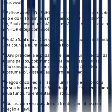
Deus vivo!”.
37
E disse ainda: “O SENHOR que me livrou das garras do
leão e do urso também me livrará desse filisteu!”. Por
fim, Saul consentiu. “Está bem, então vá”, disse. “E que o
SENHOR esteja com você!”
38
Então Saul deu a Davi sua própria armadura, incluindo
uma couraça e um capacete de bronze.
39
Davi prendeu a espada sobre a armadura e tentou dar
alguns passos, pois nunca tinha usado essas coisas.
“Não consigo andar com tudo isso, pois não estou
acostumado”, disse a Saul, e tirou a armadura.
40
Pegou cinco pedras lisas de um riacho e as colocou
em sua bolsa de pastor. Armado apenas com seu cajado
e sua funda, foi enfrentar o filisteu.
41
Golias, com seu escudeiro à frente, caminhava em
direção a Davi,