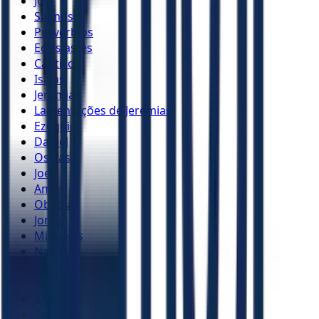
Jó
Salmos
Provérbios
Eclesiastes
Cânticos
Isaías
Jeremias
Lamentações de Jeremias
Ezequiel
Daniel
Oséias
Joel
Amós
Obadias
Jonas
Miquéias
Naum
Habacuque
Sofonias
Ageu
Zacarias