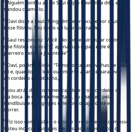
31
Alguém contou ao rei Saul o que Davi tinha dito, e o rei
mandou chamá-lo.
32
Davi disse a Saul: “Ninguém se preocupe por causa
desse filisteu. Seu servo vai lutar contra ele”.
33
Saul respondeu: “Você não conseguirá lutar contra
esse filisteu e vencer! É apenas um rapaz, e ele é
guerreiro desde a juventude”.
34
Davi, porém insistiu: “Tomo conta das ovelhas de meu
pai e, quando um leão ou um urso aparece para levar
um cordeiro do rebanho,
35
vou atrás dele com meu cajado e tiro o cordeiro de
sua boca. Se o animal me ataca, eu o seguro pela
mandíbula e dou golpes nele com o cajado até ele
morrer.
36
Fiz isso com o leão e o urso, e farei o mesmo com esse
filisteu incircunciso, pois ele desafiou os exércitos do