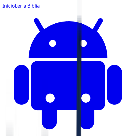
Início
Ler a Bíblia