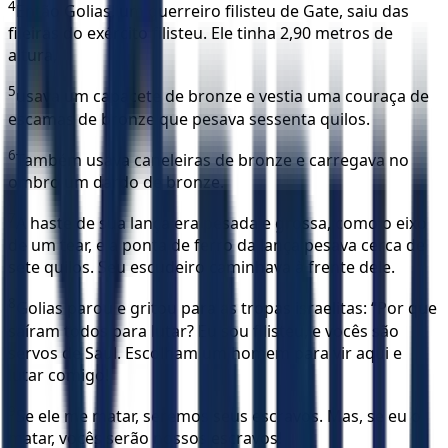
4
Então Golias, um guerreiro filisteu de Gate, saiu das
fileiras do exército filisteu. Ele tinha 2,90 metros de
altura,
5
usava um capacete de bronze e vestia uma couraça de
escamas de bronze que pesava sessenta quilos.
6
Também usava caneleiras de bronze e carregava no
ombro um dardo de bronze.
7
A haste de sua lança era pesada e grossa, como o eixo
de um tear, e a ponta de ferro da lança pesava cerca de
sete quilos. Seu escudeiro caminhava à frente dele.
8
Golias parou e gritou para as tropas israelitas: “Por que
saíram todos para lutar? Eu sou filisteu, e vocês são
servos de Saul. Escolham um homem para vir aqui e
lutar comigo!
9
Se ele me matar, seremos seus escravos. Mas, se eu o
matar, vocês serão nossos escravos!