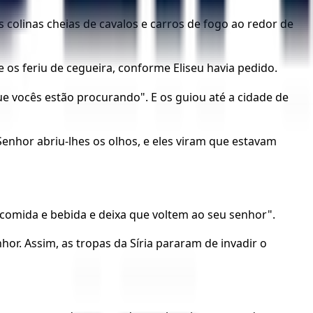
s colinas cheias de cavalos e carros de fogo ao redor de
os feriu de cegueira, conforme Eliseu havia pedido.
ue vocês estão procurando". E os guiou até a cidade de
enhor abriu-lhes os olhos, e eles viram que estavam
 comida e bebida e deixa que voltem ao seu senhor".
r. Assim, as tropas da Síria pararam de invadir o