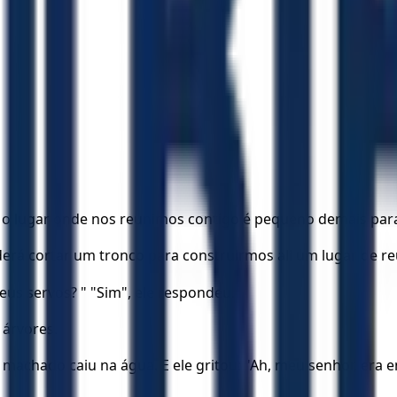
s, o lugar onde nos reunimos contigo é pequeno demais par
rá cortar um tronco para construirmos ali um lugar de reun
eus servos? " "Sim", ele respondeu.
 árvores.
machado caiu na água. E ele gritou: "Ah, meu senhor, era 