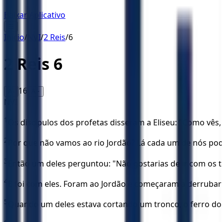
Baixar Aplicativo
☰
Início
/
NVI
/
2 Reis
/
6
2 Reis
6
16
A-
A+
NVI
1
Os discípulos dos profetas disseram a Eliseu: "Como vê
2
Por que não vamos ao rio Jordão? Lá cada um de nós pode
3
Então um deles perguntou: "Não gostarias de ir com os t
4
E foi com eles. Foram ao Jordão e começaram a derrubar
5
Quando um deles estava cortando um tronco, o ferro do 