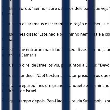
17
E Eliseu orou: "Senhor, abre os olhos dele para que veja
Eliseu.
18
Quando os arameus desceram na direção de Eliseu, ele o
19
Eliseu lhes disse: "Este não é o caminho nem esta é a 
Samaria.
20
Assim que entraram na cidade, Eliseu disse: "Senhor, a
dentro de Samaria.
21
Quando o rei de Israel os viu, perguntou a Eliseu: "Dev
22
Ele respondeu: "Não! Costumas matar prisioneiros que 
23
Então preparou-lhes um grande banquete e, terminando e
território de Israel.
24
Algum tempo depois, Ben-Hadade, rei da Síria, mobilizo
25