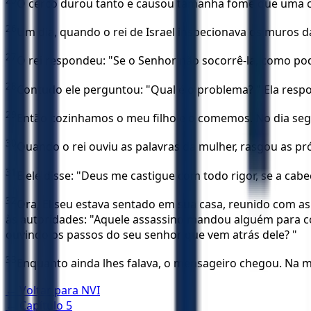
O cerco durou tanto e causou tamanha fome que uma cab
26
Um dia, quando o rei de Israel inspecionava os muros d
27
O rei respondeu: "Se o Senhor não socorrê-la, como pode
28
Contudo ele perguntou: "Qual é o problema? " Ela resp
29
Então cozinhamos o meu filho e o comemos. No dia segui
30
Quando o rei ouviu as palavras da mulher, rasgou as pr
31
E ele disse: "Deus me castigue com todo rigor, se a cabe
32
Ora, Eliseu estava sentado em sua casa, reunido com as
às autoridades: "Aquele assassino mandou alguém para 
ouvindo os passos do seu senhor que vem atrás dele? "
33
Enquanto ainda lhes falava, o mensageiro chegou. Na m
← Voltar para
NVI
← Capítulo
5