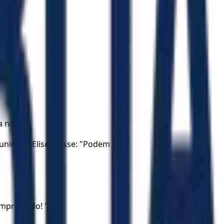
a nós.
iões". Eliseu disse: "Podem ir".
emprestado! "