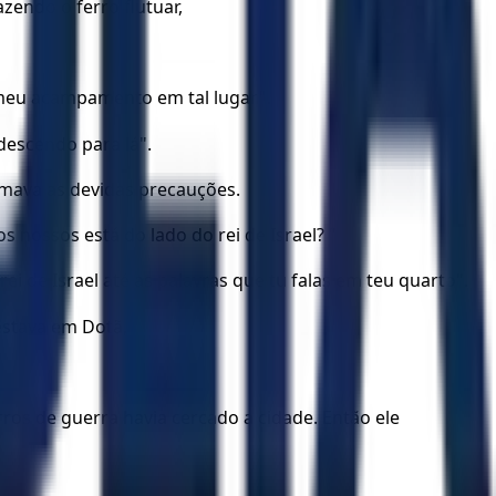
zendo o ferro flutuar,
 o meu acampamento em tal lugar".
descendo para lá".
tomava as devidas precauções.
 nossos está do lado do rei de Israel? "
i de Israel até as palavras que tu falas em teu quarto".
estava em Dotã,
os de guerra havia cercado a cidade. Então ele