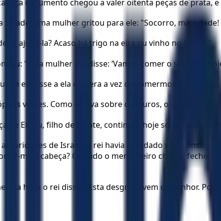
eça de jumento chegou a valer oitenta peças de prata, e 
a cidade, uma mulher gritou para ele: "Socorro, majestade! 
rei ajudá-la? Acaso há trigo na eira ou vinho no lagar? "
ondeu: "Esta mulher me disse: ‘Vamos comer o seu filho h
nte eu disse a ela que era a vez de comermos o seu filho, 
óprias vestes. Como estava sobre os muros, o povo viu que 
ça de Eliseu, filho de Safate, continuar hoje sobre seus omb
 autoridades de Israel. O rei havia mandado um mensageiro 
cortar-me a cabeça? Quando o mensageiro chegar, fechem 
esma hora o rei disse: "Esta desgraça vem do Senhor. Por 