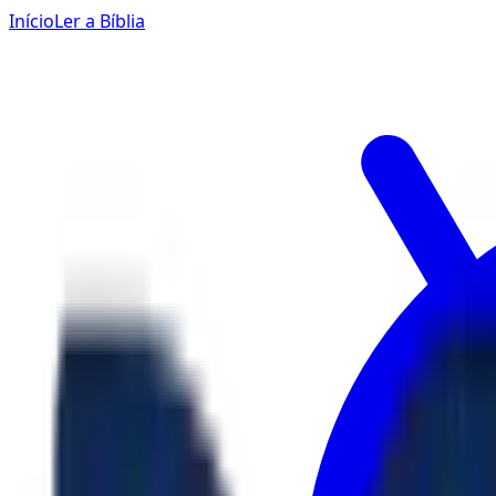
Início
Ler a Bíblia