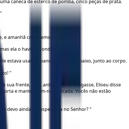
uma caneca de esterco de pomba, cinco peças de prata.
"
oje, e amanhã comeremos o meu’.
mas ela o havia escondido".
ele estava usando pano de saco por baixo, junto ao corpo.
ros! "
à sua frente, mas, antes que ele chegasse, Eliseu disse
a porta e mantenham-na trancada. Vocês não estão
que devo ainda ter esperança no Senhor? "