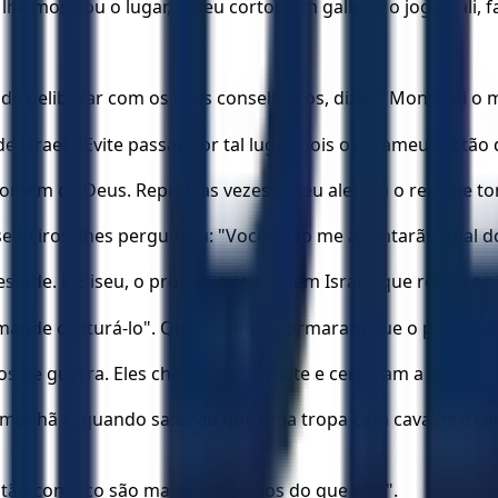
 mostrou o lugar, Eliseu cortou um galho e o jogou ali, fa
is de deliberar com os seus conselheiros, dizia: "Montarei
ael: "Evite passar por tal lugar, pois os arameus estão 
o homem de Deus. Repetidas vezes Eliseu alertou o rei, que 
selheiros, lhes perguntou: "Vocês não me apontarão qual dos
e. É Eliseu, o profeta que está em Israel, que revela ao re
 mande capturá-lo". Quando lhe informaram que o profeta 
os de guerra. Eles chegaram de noite e cercaram a cidade.
nhã e, quando saía, viu que uma tropa com cavalos e carr
tão conosco são mais numerosos do que eles".