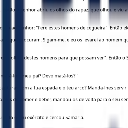
". Então o Senhor abriu os olhos do rapaz, que olhou e viu a
rou ao Senhor: "Fere estes homens de cegueira". Então ele 
cidade que procuram. Sigam-me, e eu os levarei ao homem q
bre os olhos destes homens para que possam ver". Então o S
o matá-los, meu pai? Devo matá-los? "
capturas com a tua espada e o teu arco? Manda-lhes servir
les de comer e beber, mandou-os de volta para o seu senho
u todo o seu exército e cercou Samaria.