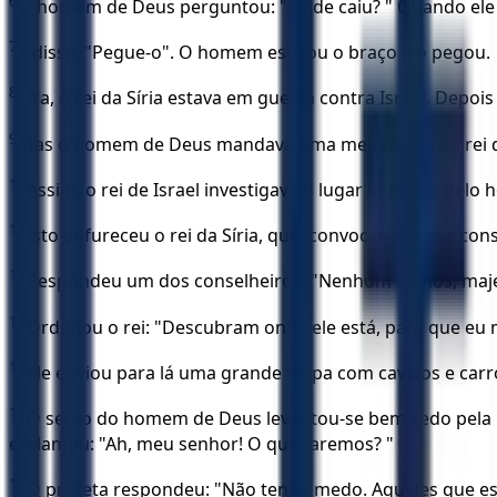
6
O homem de Deus perguntou: "Onde caiu? " Quando ele lhe
7
e disse: "Pegue-o". O homem esticou o braço e o pegou.
8
Ora, o rei da Síria estava em guerra contra Israel. Depo
9
Mas o homem de Deus mandava uma mensagem ao rei de Isr
10
Assim, o rei de Israel investigava o lugar indicado pel
11
Isto enfureceu o rei da Síria, que, convocando seus con
12
Respondeu um dos conselheiros: "Nenhum de nós, majestad
13
Ordenou o rei: "Descubram onde ele está, para que eu
14
ele enviou para lá uma grande tropa com cavalos e carr
15
O servo do homem de Deus levantou-se bem cedo pela ma
exclamou: "Ah, meu senhor! O que faremos? "
16
O profeta respondeu: "Não tenha medo. Aqueles que es