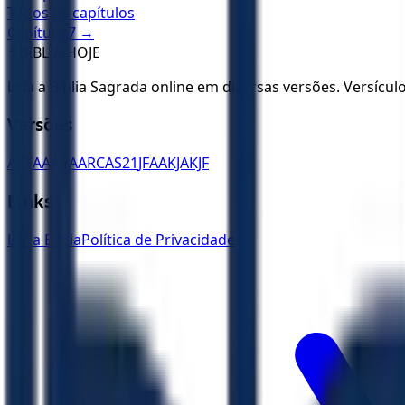
Todos os capítulos
Capítulo
7
→
✝️
BÍBLIA HOJE
Leia a Bíblia Sagrada online em diversas versões. Versícu
Versões
ACF
AA
ARA
ARC
AS21
JFAA
KJA
KJF
Links
Ler a Bíblia
Política de Privacidade