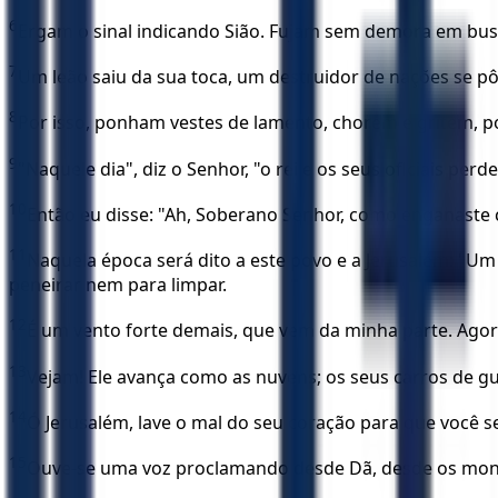
6
Ergam o sinal indicando Sião. Fujam sem demora em bus
7
Um leão saiu da sua toca, um destruidor de nações se pôs
8
Por isso, ponham vestes de lamento, chorem e gritem, po
9
"Naquele dia", diz o Senhor, "o rei e os seus oficiais per
10
Então eu disse: "Ah, Soberano Senhor, como enganaste 
11
Naquela época será dito a este povo e a Jerusalém: "U
peneirar nem para limpar.
12
É um vento forte demais, que vem da minha parte. Agor
13
Vejam! Ele avança como as nuvens; os seus carros de gu
14
Ó Jerusalém, lave o mal do seu coração para que você se
15
Ouve-se uma voz proclamando desde Dã, desde os mont