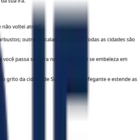
da sua ira.
 não voltei atrás".
arbustos; outros escalam as rochas. Todas as cidades são
que você passa sombra nos olhos? Você se embeleza em
o grito da cidade de Sião, que está ofegante e estende as