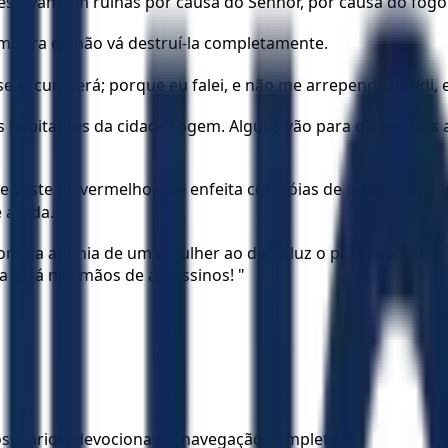
es estavam em ruínas por causa do Senhor, por causa do fogo 
 embora eu não vá destruí-la completamente.
se escurecerá; porque eu falei, e não me arrependi, decidi, e
s habitantes da cidade fogem. Alguns vão para o meio dos 
se veste de vermelho e se enfeita com jóias de ouro? Por 
a vida.
mo a agonia de uma mulher ao dar à luz o primeiro filho. É 
a está nas mãos de assassinos! "
los diários, devocionais e navegação completa.