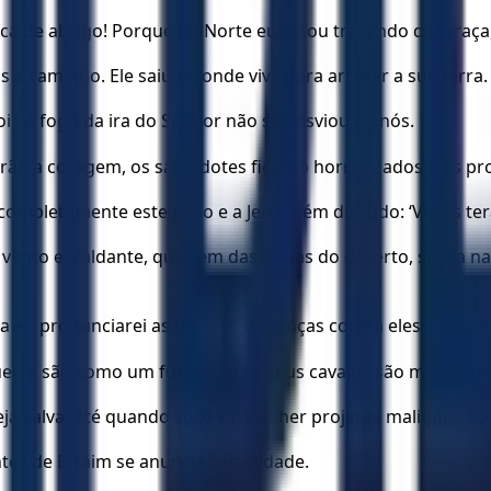
ca de abrigo! Porque do Norte eu estou trazendo desgraça
 a caminho. Ele saiu de onde vive para arrasar a sua terra.
is o fogo da ira do Senhor não se desviou de nós.
derão a coragem, os sacerdotes ficarão horrorizados e os pro
completamente este povo e a Jerusalém dizendo: ‘Vocês te
m vento escaldante, que vem das dunas do deserto, sopra n
a eu pronunciarei as minhas sentenças contra eles".
erra são como um furacão e os seus cavalos são mais veloz
ja salva. Até quando você vai acolher projetos malignos no
es de Efraim se anuncia calamidade.