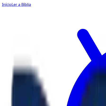
Início
Ler a Bíblia