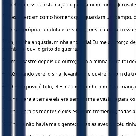
16
"Relatem isso a esta nação e proclamem contra Jerusalém
17
Eles a cercam como homens que guardam um campo, pois
18
"A sua própria conduta e as suas ações trouxeram isso s
19
Ah, minha angústia, minha angústia! Eu me contorço de
trombeta, ouvi o grito de guerra.
20
Um desastre depois do outro; toda a minha terra foi 
21
Até quando verei o sinal levantado e ouvirei o som da 
22
"O meu povo é tolo, eles não me conhecem. São crianç
23
Olhei para a terra e ela era sem forma e vazia; e para os
24
Olhei para os montes e eles estavam tremendo; todas as
25
Olhei, e não havia mais gente; todas as aves do céu ti
26