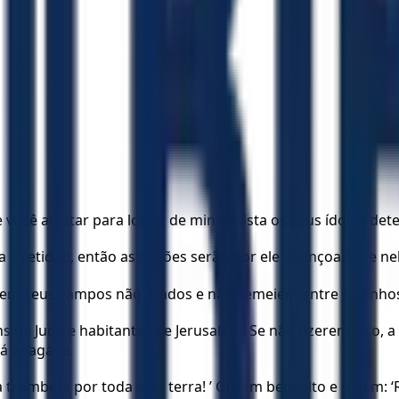
Se você afastar para longe de minha vista os seus ídolos dete
a e retidão, então as nações serão por ele abençoadas e nel
avrem seus campos não arados e não semeiem entre espinho
ns de Judá e habitantes de Jerusalém! Se não fizerem isso,
á apagá-la.
ombeta por toda esta terra! ’ Gritem bem alto e digam: ‘R