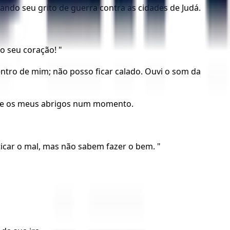
ando seu grito de guerra contra as cidades de Judá.
o seu coração! "
ntro de mim; não posso ficar calado. Ouvi o som da
s, e os meus abrigos num momento.
icar o mal, mas não sabem fazer o bem. "