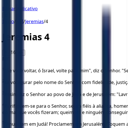
Baixar Aplicativo
☰
Início
/
NVI
/
Jeremias
/
4
Jeremias
4
16
A-
A+
NVI
1
"Se você voltar, ó Israel, volte para mim", diz o Senhor. "
2
se você jurar pelo nome do Senhor, com fidelidade, justiç
3
Assim diz o Senhor ao povo de Judá e de Jerusalém: "L
4
Purifiquem-se para o Senhor, sejam fiéis à aliança, home
do mal que vocês fizeram; queimará e ninguém conseguir
5
"Anunciem em Judá! Proclamem em Jerusalém: ‘Toquem a tr