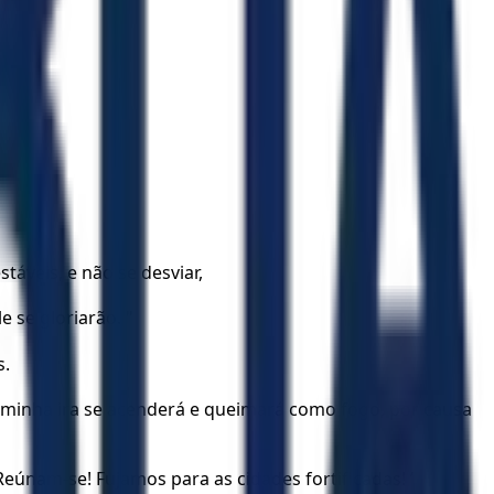
stáveis, e não se desviar,
e se gloriarão. "
s.
 a minha ira se acenderá e queimará como fogo, por causa
eúnam-se! Fujamos para as cidades fortificadas! ’