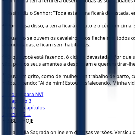
Olhei, e a terra fértil era deserto; todas as suas cidad
27
Assim diz o Senhor: "Toda esta terra ficará devastada,
28
Por causa disso, a terra ficará de luto e o céu, em cima, 
29
Quando se ouvem os cavaleiros e os flecheiros, todos o
abandonadas, e ficam sem habitantes.
30
O que você está fazendo, ó cidade devastada? Por que 
vão, pois os seus amantes a desprezam e querem tirar-lhe 
31
Ouvi um grito, como de mulher em trabalho de parto, co
mãos, dizendo: "Ai de mim! Estou desfalecendo. Minha vid
← Voltar para
NVI
← Capítulo
3
Todos os capítulos
Capítulo
5
→
✝️
BÍBLIA HOJE
Leia a Bíblia Sagrada online em diversas versões. Versícu