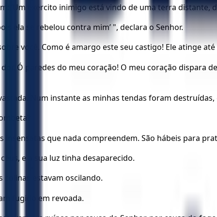
: ‘Um exército inimigo está vindo de uma terra distante, d
 ela se rebelou contra mim’ ", declara o Senhor.
obre você. Como é amargo este seu castigo! Ele atinge até 
 dor. Ó paredes do meu coração! O meu coração dispara de
devastada. Num instante as minhas tendas foram destruída
trombeta?
as insensatas que nada compreendem. São hábeis para prat
 céus, e a sua luz tinha desaparecido.
 colinas estavam oscilando.
nham fugido em revoada.