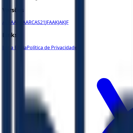
Versões
ACF
AA
ARA
ARC
AS21
JFAA
KJA
KJF
Links
Ler a Bíblia
Política de Privacidade