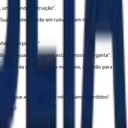
, uma grande destruição".
 Suas cidades ficarão em ruínas e sem habitantes.
fetas, perplexos. "
rão paz’, quando a espada está em nossa garganta".
a direção da minha filha, do meu povo, mas não para
es do que as águias. Ai de nós! Estamos perdidos!
 íntimo?