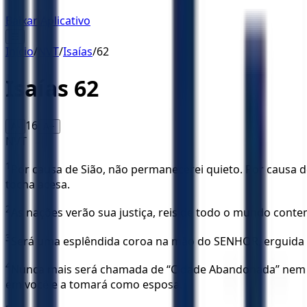
Baixar Aplicativo
☰
Início
/
NVT
/
Isaías
/
62
Isaías
62
16
A-
A+
NVT
1
Por causa de Sião, não permanecerei quieto. Por causa d
tocha acesa.
2
As nações verão sua justiça, reis de todo o mundo cont
3
Será uma esplêndida coroa na mão do SENHOR, erguida 
4
Nunca mais será chamada de “Cidade Abandonada” nem de
em você e a tomará como esposa.