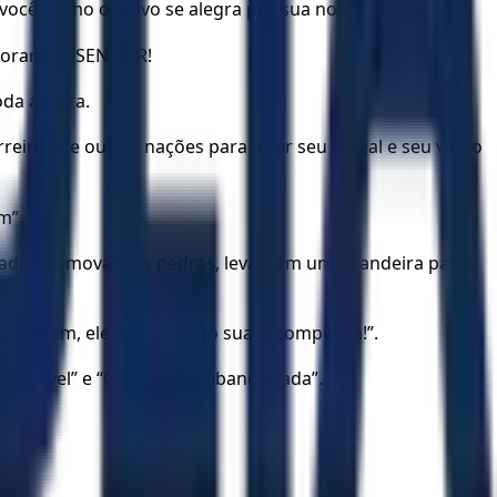
ocê, como o noivo se alegra por sua noiva.
ue oram ao SENHOR!
da a terra.
reiros de outras nações para levar seu cereal e seu vinho
m”.
rada e removam as pedras, levantem uma bandeira para
a! Olhem, ele traz consigo sua recompensa!”.
Desejável” e “Cidade Não Abandonada”.