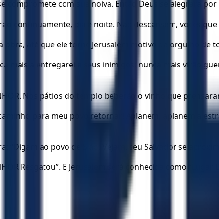
e compromete com sua noiva. Então Deus se alegrará por v
giarão continuamente, dia e noite. Não descansem, vocês q
bra, até que ele torne Jerusalém motivo de orgulho de to
a mais a entregarei a seus inimigos; nunca mais virão guer
NHOR. Nos pátios do templo beberão o vinho que prensara
 caminho para meu povo retornar! Aplanem, aplanem a est
: “Digam ao povo de Sião: Vejam, seu Salvador se aproxim
NHOR Resgatou”. E Jerusalém será conhecida como “Lugar 