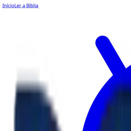
Início
Ler a Bíblia