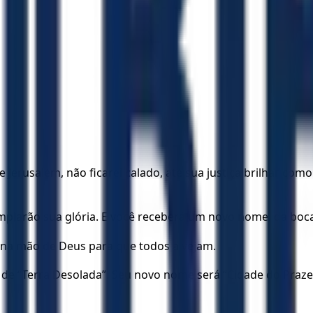
e Jerusalém, não ficarei calado, até sua justiça brilhar 
emplarão sua glória. E você receberá um novo nome, da bo
na mão de Deus para que todos a vejam.
 “Terra Desolada”. Seu novo nome será “Cidade do Prazer