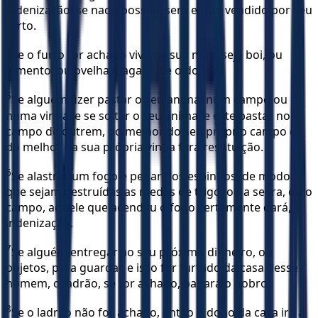
indenização; se nada possuir, será então vendido por seu
furto.
4
Se o furto for achado vivo na sua mão, seja boi, ou
jumento, ou ovelha, pagará ele o dobro.
5
Se alguém fizer pastar o seu animal num campo ou
numa vinha, e se soltar o seu animal e este pastar no
campo de outrem, do melhor do seu próprio campo e
do melhor da sua própria vinha fará restituição.
6
Se alastrar um fogo e pegar nos espinhos, de modo
que sejam destruídas as medas de trigo, ou a seara, ou o
campo, aquele que acendeu o fogo certamente dará,
indenização.
7
Se alguém entregar ao seu próximo dinheiro, ou
objetos, para guardar, e isso for furtado da casa desse
homem, o ladrão, se for achado, pagará o dobro.
8
Se o ladrão não for achado, então o dono da casa irá à