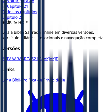
← Voltar para
AA
← Capítulo
21
Todos os capítulos
Capítulo
23
→
✝️
BÍBLIA HOJE
Leia a Bíblia Sagrada online em diversas versões.
Versículos diários, devocionais e navegação completa.
Versões
ACF
AA
ARA
ARC
AS21
JFAA
KJA
KJF
Links
Ler a Bíblia
Política de Privacidade