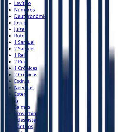
Levítico
Números
Deuteronômio
Josué
Juízes
Rute
1 Samuel
2 Samuel
1 Reis
2 Reis
1 Crônicas
2 Crônicas
Esdras
Neemias
Ester
Jó
Salmos
Provérbios
Eclesiastes
Cânticos