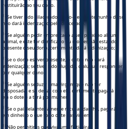
restituirão ao seu dono.
13
Se tiver sido dilacerado, trá-lo-á em testemunho disso;
não dará indenização pelo dilacerado.
14
Se alguém pedir emprestado a seu próximo algum
animal, e este for danificado ou morrer, não estando
presente o seu dono, certamente dará indenização;
15
se o dono estiver presente, o outro não dará
indenização; se tiver sido alugado, o aluguel responderá
por qualquer dano.
16
Se alguém seduzir uma virgem que não for
desposada, e se deitar com ela, certamente pagará por
ela o dote e a terá por mulher.
17
Se o pai dela inteiramente recusar dar-lha, pagará ele
em dinheiro o que for o dote das virgens.
18
Não permitirás que viva uma feiticeira.