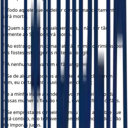
19
Todo aquele que se deitar com animal, certamente
será morto.
20
Quem sacrificar a qualquer deus, a não ser tão-
somente ao Senhor, será morto.
21
Ao estrangeiro não maltratarás, nem o oprimirás; pois
vós fostes estrangeiros na terra do Egito.
22
A nenhuma viúva nem órfão afligireis.
23
Se de algum modo os afligirdes, e eles clamarem a
mim, eu certamente ouvirei o seu clamor;
24
e a minha ira se acenderá, e vos matarei à espada;
vossas mulheres ficarão viúvas, e vossos filhos órfãos.
25
Se emprestares dinheiro ao meu povo, ao pobre que
está contigo, não te haverás com ele como credor; não
lhe imporás juros.