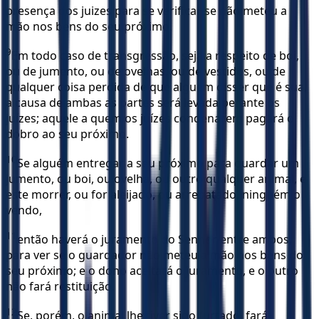
presença dos juizes para se verificar se não meteu a
mão nos bens do seu próximo.
9
Em todo caso de transgressão, seja a respeito de boi,
ou de jumento, ou de ovelhas, ou de vestidos, ou de
qualquer coisa perdida de que alguém disser que é sua,
a causa de ambas as partes será levada perante os
juízes; aquele a quem os juízes condenarem pagará o
dobro ao seu próximo.
10
Se alguém entregar a seu próximo para guardar um
jumento, ou boi, ou ovelha, ou outro qualquer animal, e
este morrer, ou for aleijado, ou arrebatado, ninguém o
vendo,
11
então haverá o juramento do Senhor entre ambos,
para ver se o guardador não meteu a mão nos bens do
seu próximo; e o dono aceitará o juramento, e o outro
não fará restituição.
12
Se, porém, o animal lhe tiver sido furtado, fará