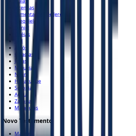
Isaías
Jeremias
Lamentações de Jeremias
Ezequiel
Daniel
Oséias
Joel
Amós
Obadias
Jonas
Miquéias
Naum
Habacuque
Sofonias
Ageu
Zacarias
Malaquias
Novo Testamento
Mateus