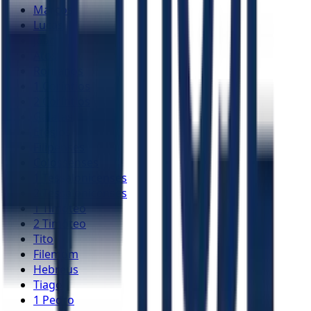
Marcos
Lucas
João
Atos
Romanos
1 Coríntios
2 Coríntios
Gálatas
Efésios
Filipenses
Colossenses
1 Tessalonicenses
2 Tessalonicenses
1 Timóteo
2 Timóteo
Tito
Filemom
Hebreus
Tiago
1 Pedro