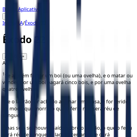
Baixar Aplicativo
☰
Início
/
AA
/
Êxodo
/
22
Êxodo
22
16
A-
A+
AA
1
Se alguém furtar um boi {ou uma ovelha}, e o matar ou
vender, por um boi pagará cinco bois, e por uma ovelha
quatro ovelhas.
2
Se o ladrão for achado a minar uma casa, e for ferido
de modo que morra, o que o feriu não será réu de
sangue;
3
mas se o sol houver saído sobre o ladrão, o que o feriu
será réu de sangue. O ladrão certamente dará