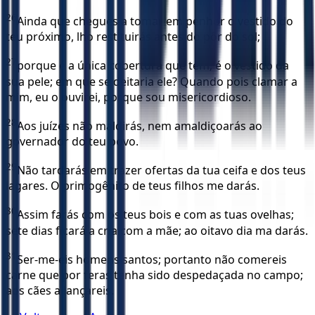
26
Ainda que chegues a tomar em penhor o vestido do
teu próximo, lho restituirás antes do pôr do sol;
27
porque é a única cobertura que tem; é o vestido da
sua pele; em que se deitaria ele? Quando pois clamar a
mim, eu o ouvirei, porque sou misericordioso.
28
Aos juízes não maldirás, nem amaldiçoarás ao
governador do teu povo.
29
Não tardarás em trazer ofertas da tua ceifa e dos teus
lagares. O primogênito de teus filhos me darás.
30
Assim farás com os teus bois e com as tuas ovelhas;
sete dias ficará a cria com a mãe; ao oitavo dia ma darás.
31
Ser-me-eis homens santos; portanto não comereis
carne que por feras tenha sido despedaçada no campo;
aos cães a lançareis.