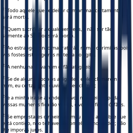
19
Todo aquele que se deitar com animal, certamente
será morto.
20
Quem sacrificar a qualquer deus, a não ser tão-
somente ao Senhor, será morto.
21
Ao estrangeiro não maltratarás, nem o oprimirás; pois
vós fostes estrangeiros na terra do Egito.
22
A nenhuma viúva nem órfão afligireis.
23
Se de algum modo os afligirdes, e eles clamarem a
mim, eu certamente ouvirei o seu clamor;
24
e a minha ira se acenderá, e vos matarei à espada;
vossas mulheres ficarão viúvas, e vossos filhos órfãos.
25
Se emprestares dinheiro ao meu povo, ao pobre que
está contigo, não te haverás com ele como credor; não
lhe imporás juros.