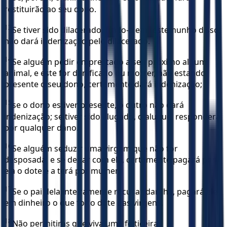
restituirão ao seu dono.
13
Se tiver sido dilacerado, trá-lo-á em testemunho disso;
não dará indenização pelo dilacerado.
14
Se alguém pedir emprestado a seu próximo algum
animal, e este for danificado ou morrer, não estando
presente o seu dono, certamente dará indenização;
15
se o dono estiver presente, o outro não dará
indenização; se tiver sido alugado, o aluguel responderá
por qualquer dano.
16
Se alguém seduzir uma virgem que não for
desposada, e se deitar com ela, certamente pagará por
ela o dote e a terá por mulher.
17
Se o pai dela inteiramente recusar dar-lha, pagará ele
em dinheiro o que for o dote das virgens.
18
Não permitirás que viva uma feiticeira.