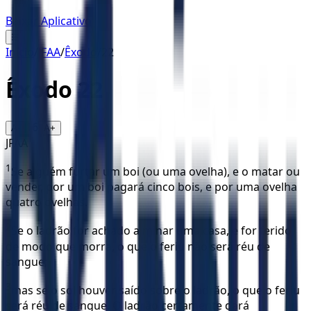
Baixar Aplicativo
☰
Início
/
JFAA
/
Êxodo
/
22
Êxodo
22
16
A-
A+
JFAA
1
Se alguém furtar um boi (ou uma ovelha), e o matar ou
vender, por um boi pagará cinco bois, e por uma ovelha
quatro ovelhas.
2
Se o ladrão for achado a minar uma casa, e for ferido
de modo que morra, o que o feriu não será réu de
sangue;
3
mas se o sol houver saído sobre o ladrão, o que o feriu
será réu de sangue. O ladrão certamente dará