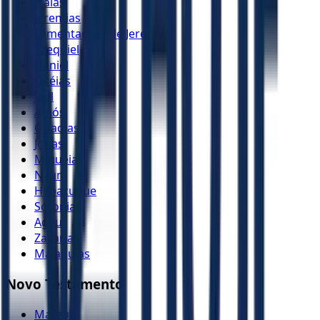
Isaías
Jeremias
Lamentações de Jeremias
Ezequiel
Daniel
Oséias
Joel
Amós
Obadias
Jonas
Miquéias
Naum
Habacuque
Sofonias
Ageu
Zacarias
Malaquias
Novo Testamento
Mateus