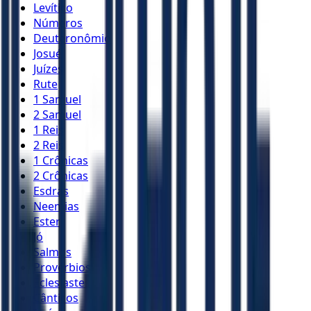
Levítico
Números
Deuteronômio
Josué
Juízes
Rute
1 Samuel
2 Samuel
1 Reis
2 Reis
1 Crônicas
2 Crônicas
Esdras
Neemias
Ester
Jó
Salmos
Provérbios
Eclesiastes
Cânticos