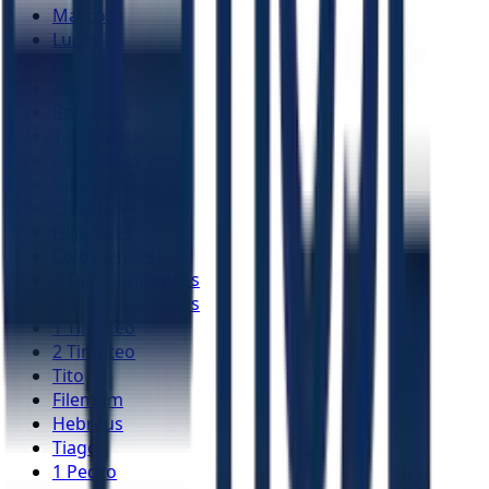
Marcos
Lucas
João
Atos
Romanos
1 Coríntios
2 Coríntios
Gálatas
Efésios
Filipenses
Colossenses
1 Tessalonicenses
2 Tessalonicenses
1 Timóteo
2 Timóteo
Tito
Filemom
Hebreus
Tiago
1 Pedro