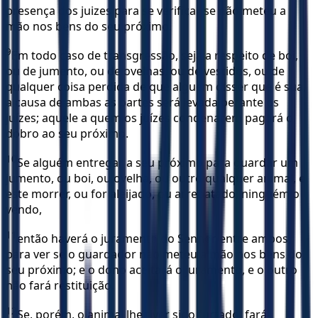
presença dos juizes para se verificar se não meteu a
mão nos bens do seu próximo.
9
Em todo caso de transgressão, seja a respeito de boi,
ou de jumento, ou de ovelhas, ou de vestidos, ou de
qualquer coisa perdida de que alguém disser que é sua,
a causa de ambas as partes será levada perante os
juízes; aquele a quem os juízes condenarem pagará o
dobro ao seu próximo.
10
Se alguém entregar a seu próximo para guardar um
jumento, ou boi, ou ovelha, ou outro qualquer animal, e
este morrer, ou for aleijado, ou arrebatado, ninguém o
vendo,
11
então haverá o juramento do Senhor entre ambos,
para ver se o guardador não meteu a mão nos bens do
seu próximo; e o dono aceitará o juramento, e o outro
não fará restituição.
12
Se, porém, o animal lhe tiver sido furtado, fará