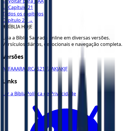
← Voltar para
JFAA
← Capítulo
21
Todos os capítulos
Capítulo
23
→
✝️
BÍBLIA HOJE
Leia a Bíblia Sagrada online em diversas versões.
Versículos diários, devocionais e navegação completa.
Versões
ACF
AA
ARA
ARC
AS21
JFAA
KJA
KJF
Links
Ler a Bíblia
Política de Privacidade