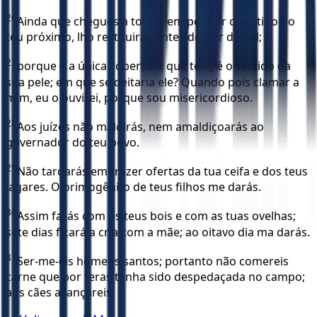
26
Ainda que chegues a tomar em penhor o vestido do
teu próximo, lho restituirás antes do pôr do sol;
27
porque é a única cobertura que tem; é o vestido da
sua pele; em que se deitaria ele? Quando pois clamar a
mim, eu o ouvirei, porque sou misericordioso.
28
Aos juízes não maldirás, nem amaldiçoarás ao
governador do teu povo.
29
Não tardarás em trazer ofertas da tua ceifa e dos teus
lagares. O primogênito de teus filhos me darás.
30
Assim farás com os teus bois e com as tuas ovelhas;
sete dias ficará a cria com a mãe; ao oitavo dia ma darás.
31
Ser-me-eis homens santos; portanto não comereis
carne que por feras tenha sido despedaçada no campo;
aos cães a lançareis.