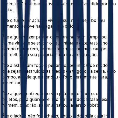
indenização; se nada possuir, será então vendido por seu
furto.
4
Se o furto for achado vivo na sua mão, seja boi, ou
jumento, ou ovelha, pagará ele o dobro.
5
Se alguém fizer pastar o seu animal num campo ou
numa vinha, e se soltar o seu animal e este pastar no
campo de outrem, do melhor do seu próprio campo e
do melhor da sua própria vinha fará restituição.
6
Se alastrar um fogo e pegar nos espinhos, de modo
que sejam destruídas as medas de trigo, ou a seara, ou o
campo, aquele que acendeu o fogo certamente dará,
indenização.
7
Se alguém entregar ao seu próximo dinheiro, ou
objetos, para guardar, e isso for furtado da casa desse
homem, o ladrão, se for achado, pagará o dobro.
8
Se o ladrão não for achado, então o dono da casa irá à