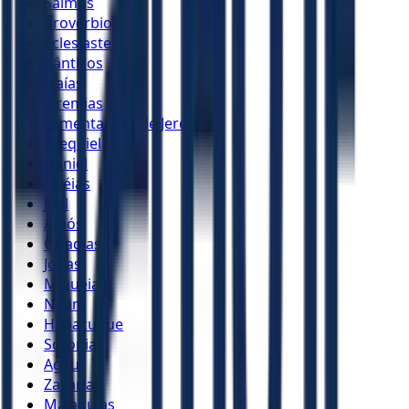
Salmos
Provérbios
Eclesiastes
Cânticos
Isaías
Jeremias
Lamentações de Jeremias
Ezequiel
Daniel
Oséias
Joel
Amós
Obadias
Jonas
Miquéias
Naum
Habacuque
Sofonias
Ageu
Zacarias
Malaquias