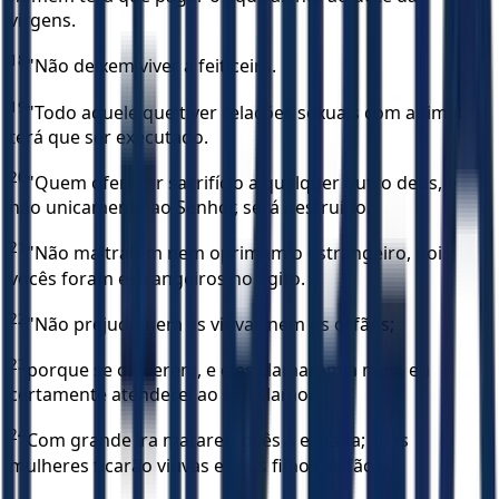
virgens.
18
"Não deixem viver a feiticeira.
19
"Todo aquele que tiver relações sexuais com animal
terá que ser executado.
20
"Quem oferecer sacrifício a qualquer outro deus, e
não unicamente ao Senhor, será destruído.
21
"Não maltratem nem oprimam o estrangeiro, pois
vocês foram estrangeiros no Egito.
22
"Não prejudiquem as viúvas nem os órfãos;
23
porque se o fizerem, e eles clamarem a mim, eu
certamente atenderei ao seu clamor.
24
Com grande ira matarei vocês à espada; suas
mulheres ficarão viúvas e seus filhos, órfãos.