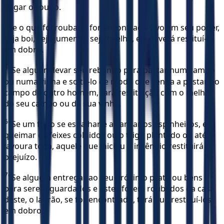
pagar o roubo.
4
Se o que foi roubado for encontrado vivo em seu poder,
seja boi, seja jumento, seja ovelha, ele deverá restituí-lo
em dobro.
5
"Se alguém levar seu rebanho para pastar num campo
ou numa vinha e soltá-lo de modo que venha a pastar no
campo de outro homem, fará restituição com o melhor
do seu campo ou da sua vinha.
6
"Se um fogo se espalhar e alcançar os espinheiros, e
queimar os feixes colhidos ou o trigo plantado ou até a
lavoura toda, aquele que iniciou o incêndio restituirá o
prejuízo.
7
"Se alguém entregar ao seu próximo prata ou bens
para serem guardados e estes forem roubados da casa
deste, o ladrão, se for encontrado, terá que restituí-los
em dobro.