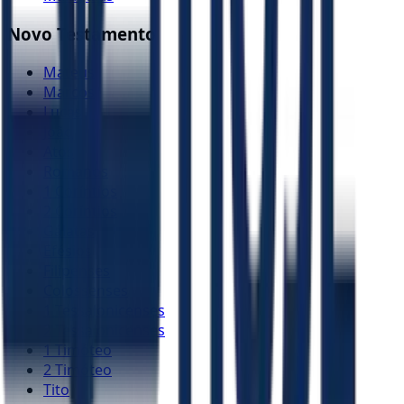
Novo Testamento
Mateus
Marcos
Lucas
João
Atos
Romanos
1 Coríntios
2 Coríntios
Gálatas
Efésios
Filipenses
Colossenses
1 Tessalonicenses
2 Tessalonicenses
1 Timóteo
2 Timóteo
Tito