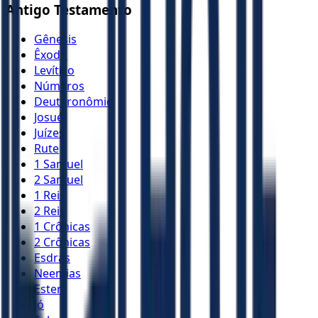
Antigo Testamento
Gênesis
Êxodo
Levítico
Números
Deuteronômio
Josué
Juízes
Rute
1 Samuel
2 Samuel
1 Reis
2 Reis
1 Crônicas
2 Crônicas
Esdras
Neemias
Ester
Jó