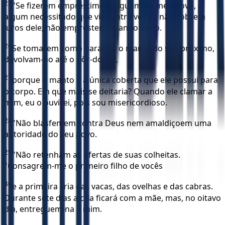
25
"Se fizerem empréstimo a alguém do meu povo, a
algum necessitado que viva entre vocês, não cobrem
juros dele; não emprestem visando lucro.
26
Se tomarem como garantia o manto do seu próximo,
devolvam-no até o pôr-do-sol,
27
porque o manto é a única coberta que ele possui para
o corpo. Em que mais se deitaria? Quando ele clamar a
mim, eu o ouvirei, pois sou misericordioso.
28
"Não blasfemem contra Deus nem amaldiçoem uma
autoridade do seu povo.
29
"Não retenham as ofertas de suas colheitas.
"Consagrem-me o primeiro filho de vocês
30
e a primeira cria das vacas, das ovelhas e das cabras.
Durante sete dias a cria ficará com a mãe, mas, no oitavo
dia, entreguem-na a mim.