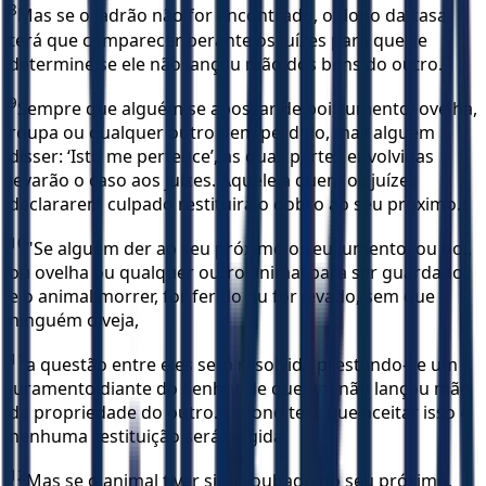
8
Mas se o ladrão não for encontrado, o dono da casa
terá que comparecer perante os juízes para que se
determine se ele não lançou mão dos bens do outro.
9
Sempre que alguém se apossar de boi, jumento, ovelha,
roupa ou qualquer outro bem perdido, mas alguém
disser: ‘Isto me pertence’, as duas partes envolvidas
levarão o caso aos juízes. Aquele a quem os juízes
declararem culpado restituirá o dobro ao seu próximo.
10
"Se alguém der ao seu próximo o seu jumento, ou boi,
ou ovelha ou qualquer outro animal para ser guardado,
e o animal morrer, for ferido ou for levado, sem que
ninguém o veja,
11
a questão entre eles será resolvida prestando-se um
juramento diante do Senhor de que um não lançou mão
da propriedade do outro. O dono terá que aceitar isso e
nenhuma restituição será exigida.
12
Mas se o animal tiver sido roubado do seu próximo,