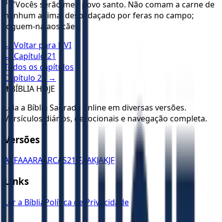
31
"Vocês serão meu povo santo. Não comam a carne de
nenhum animal despedaçado por feras no campo;
joguem-na aos cães. "
← Voltar para
NVI
← Capítulo
21
Todos os capítulos
Capítulo
23
→
✝️
BÍBLIA HOJE
Leia a Bíblia Sagrada online em diversas versões.
Versículos diários, devocionais e navegação completa.
Versões
ACF
AA
ARA
ARC
AS21
JFAA
KJA
KJF
Links
Ler a Bíblia
Política de Privacidade