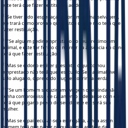
este terá que fazer restituição ao dono.
13
Se tiver sido despedaçado por um animal selvagem,
ele trará como prova o que restou dele; e não terá que
fazer restituição.
14
"Se alguém pedir emprestado ao seu próximo um
animal, e este for ferido ou morrer na ausência do dono,
terá que fazer restituição.
15
Mas se o dono estiver presente, o que tomou
emprestado não terá que restituí-lo. Se o animal tiver
sido alugado, o preço do aluguel cobrirá a perda.
16
"Se um homem seduzir uma virgem que ainda não
tenha compromisso de casamento e deitar-se com ela,
terá que pagar o preço do seu dote, e ela será sua
mulher.
17
Mas se o pai recusar-se a entregá-la, ainda assim o
homem terá que pagar o equivalente ao dote das