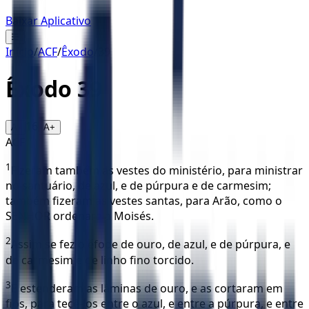
Baixar Aplicativo
☰
Início
/
ACF
/
Êxodo
/
39
Êxodo
39
16
A-
A+
ACF
1
Fizeram também as vestes do ministério, para ministrar
no santuário, de azul, e de púrpura e de carmesim;
também fizeram as vestes santas, para Arão, como o
SENHOR ordenara a Moisés.
2
Assim se fez o éfode de ouro, de azul, e de púrpura, e
de carmesim e de linho fino torcido.
3
E estenderam as lâminas de ouro, e as cortaram em
fios, para tecê-los entre o azul, e entre a púrpura, e entre