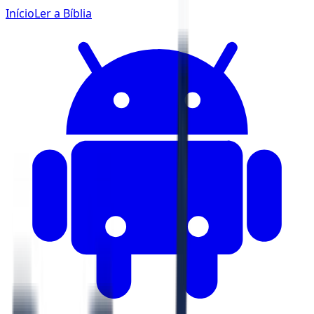
Início
Ler a Bíblia