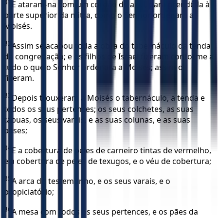
31
E ataram-na com um cordão de azul, para prendê-la à
parte superior da mitra, como o Senhor ordenara a
Moisés.
32
Assim se acabou toda a obra do tabernáculo da tenda
da congregação; e os filhos de Israel fizeram conforme a
tudo o que o Senhor ordenara a Moisés; assim o
fizeram.
33
Depois trouxeram a Moisés o tabernáculo, a tenda e
todos os seus pertences; os seus colchetes, as suas
tábuas, os seus varais, e as suas colunas, e as suas
bases;
34
E a cobertura de peles de carneiro tintas de vermelho,
e a cobertura de peles de texugos, e o véu de cobertura;
35
A arca do testemunho, e os seus varais, e o
propiciatório;
36
A mesa com todos os seus pertences, e os pães da