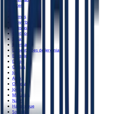
Ester
Jó
Salmos
Provérbios
Eclesiastes
Cânticos
Isaías
Jeremias
Lamentações de Jeremias
Ezequiel
Daniel
Oséias
Joel
Amós
Obadias
Jonas
Miquéias
Naum
Habacuque
Sofonias