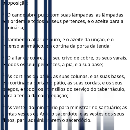
proposição;
37
O candelabro puro com suas lâmpadas, as lâmpadas
em ordem, e todos os seus pertences, e o azeite para a
luminária;
38
Também o altar de ouro, e o azeite da unção, e o
incenso aromático, e a cortina da porta da tenda;
39
O altar de cobre, e o seu crivo de cobre, os seus varais,
e todos os seus pertences, a pia, e a sua base;
40
As cortinas do pátio, as suas colunas, e as suas bases,
e a cortina da porta do pátio, as suas cordas, e os seus
pregos, e todos os utensílios do serviço do tabernáculo,
para a tenda da congregação;
41
As vestes do ministério para ministrar no santuário; as
santas vestes de Arão o sacerdote, e as vestes dos seus
filhos, para administrarem o sacerdócio.