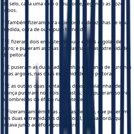
de selo, cada uma com o seu nome, segundo as doze
tribos.
15
Também fizeram para o peitoral cadeiazinhas de igual
medida, obra de ouro puro trançado.
16
E fizeram dois engastes de ouro e duas argolas de
ouro; e puseram as duas argolas nas duas extremidades
do peitoral.
17
E puseram as duas cadeiazinhas de trança de ouro nas
duas argolas, nas duas extremidades do peitoral.
18
E as outras duas pontas das duas cadeiazinhas de
trança puseram nos dois engastes; e as puseram sobre
as ombreiras do éfode na frente dele.
19
Fizeram também duas argolas de ouro, que puseram
nas duas extremidades do peitoral, na sua borda que
estava junto ao éfode por dentro.