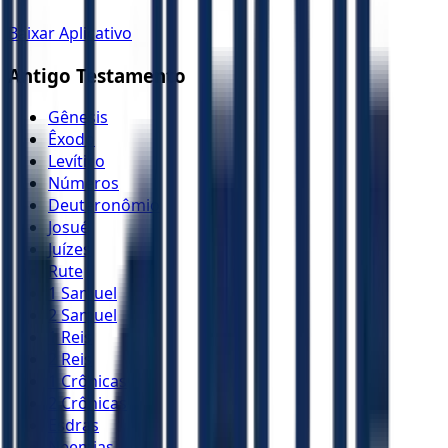
Baixar Aplicativo
Antigo Testamento
Gênesis
Êxodo
Levítico
Números
Deuteronômio
Josué
Juízes
Rute
1 Samuel
2 Samuel
1 Reis
2 Reis
1 Crônicas
2 Crônicas
Esdras
Neemias