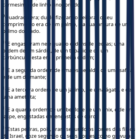
carmesim, e de linho fino torcido.
9
Quadrado era; duplo fizeram o peitoral; o seu
comprimento era de um palmo, e a sua largura de um
palmo dobrado.
10
E engastaram nele quatro ordens de pedras; uma
ordem de um sárdio, de um topázio, e de um
carbúnculo; esta era a primeira ordem;
11
E a segunda ordem de uma esmeralda, de uma safira
e de um diamante;
12
E a terceira ordem de um jacinto, de uma ágata, e de
uma ametista;
13
E a quarta ordem de um berilo, e de um ônix, e de um
jaspe, engastadas em engastes de ouro.
14
Estas pedras, pois, eram segundo os nomes dos filhos
de Israel, doze segundo os seus nomes; como gravuras