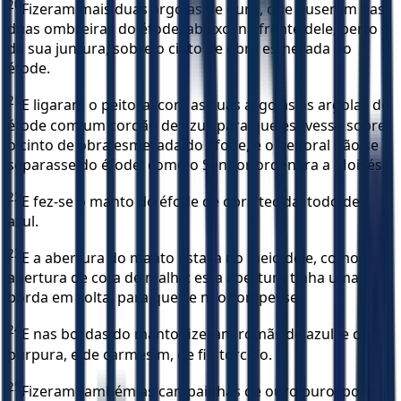
20
Fizeram mais duas argolas de ouro, que puseram nas
duas ombreiras do éfode, abaixo, na frente dele, perto
da sua juntura, sobre o cinto de obra esmerada do
éfode.
21
E ligaram o peitoral com as suas argolas às argolas do
éfode com um cordão de azul, para que estivesse sobre
o cinto de obra esmerada do éfode, e o peitoral não se
separasse do éfode, como o Senhor ordenara a Moisés.
22
E fez-se o manto do éfode de obra tecida, todo de
azul.
23
E a abertura do manto estava no meio dele, como
abertura de cota de malha; esta abertura tinha uma
borda em volta, para que se não rompesse.
24
E nas bordas do manto fizeram romãs de azul, e de
púrpura, e de carmesim, de fio torcido.
25
Fizeram também as campainhas de ouro puro, pondo