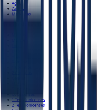
Ageu
Zacarias
Malaquias
Novo Testamento
Mateus
Marcos
Lucas
João
Atos
Romanos
1 Coríntios
2 Coríntios
Gálatas
Efésios
Filipenses
Colossenses
1 Tessalonicenses
2 Tessalonicenses