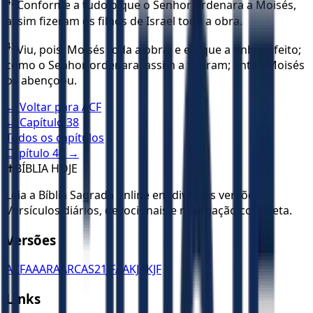
42
Conforme a tudo o que o Senhor ordenara a Moisés,
assim fizeram os filhos de Israel toda a obra.
43
Viu, pois, Moisés toda a obra, e eis que a tinham feito;
como o Senhor ordenara, assim a fizeram; então Moisés
os abençoou.
← Voltar para
ACF
← Capítulo
38
Todos os capítulos
Capítulo
40
→
✝️
BÍBLIA HOJE
Leia a Bíblia Sagrada online em diversas versões.
Versículos diários, devocionais e navegação completa.
Versões
ACF
AA
ARA
ARC
AS21
JFAA
KJA
KJF
Links