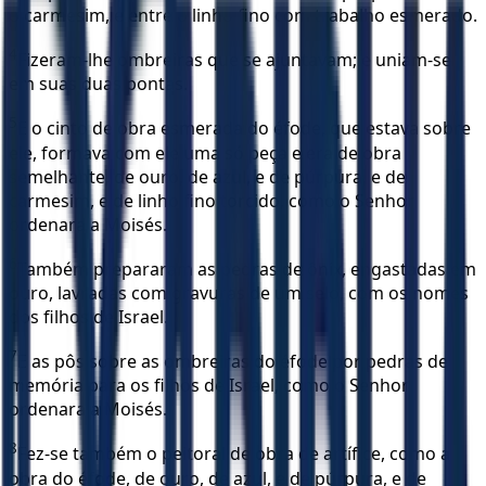
o carmesim, e entre o linho fino com trabalho esmerado.
4
Fizeram-lhe ombreiras que se ajuntavam; e uniam-se
em suas duas pontas.
5
E o cinto de obra esmerada do éfode, que estava sobre
ele, formava com ele uma só peça e era de obra
semelhante, de ouro, de azul, e de púrpura, e de
carmesim, e de linho fino torcido, como o Senhor
ordenara a Moisés.
6
Também prepararam as pedras de ônix, engastadas em
ouro, lavradas com gravuras de um selo, com os nomes
dos filhos de Israel.
7
E as pôs sobre as ombreiras do éfode por pedras de
memória para os filhos de Israel, como o Senhor
ordenara a Moisés.
8
Fez-se também o peitoral de obra de artífice, como a
obra do éfode, de ouro, de azul, e de púrpura, e de