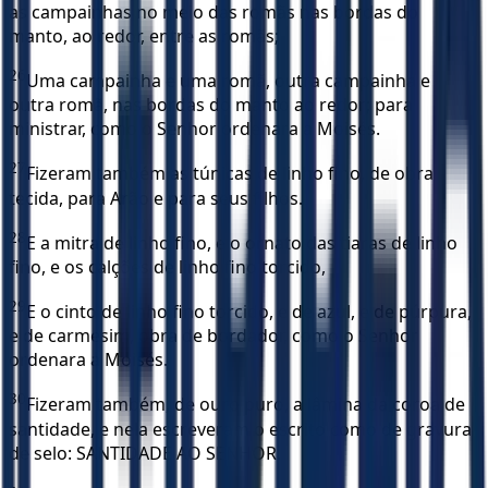
as campainhas no meio das romãs nas bordas do
manto, ao redor, entre as romãs;
26
Uma campainha e uma romã, outra campainha e
outra romã, nas bordas do manto ao redor; para
ministrar, como o Senhor ordenara a Moisés.
27
Fizeram também as túnicas de linho fino, de obra
tecida, para Arão e para seus filhos.
28
E a mitra de linho fino, e o ornato das tiaras de linho
fino, e os calções de linho fino torcido,
29
E o cinto de linho fino torcido, e de azul, e de púrpura,
e de carmesim, obra de bordador, como o Senhor
ordenara a Moisés.
30
Fizeram também, de ouro puro, a lâmina da coroa de
santidade, e nela escreveram o escrito como de gravura
de selo: SANTIDADE AO SENHOR.