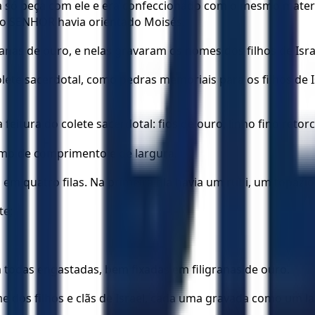
só peça com ele e era confeccionado com o mesmo material: f
 o SENHOR havia orientado Moisés.
ranas de ouro, e nelas gravaram os nomes dos filhos de Isr
olete sacerdotal, como pedras memoriais para os filhos de
feitura do colete sacerdotal: fios de ouro, linho fino retorc
mo de comprimento e de largura.
m quatro filas. Na primeira fila havia um rubi, um topázio
te;
am todas engastadas, bem fixadas em filigranas de ouro.
 dos filhos e clãs de Israel, cada uma gravada como um 