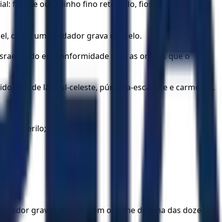
ios de ouro, linho fino retorcido, fios de lã azul-
ael, como um lapidador grava um selo.
 Israel, tudo em conformidade com as ordens que o
ido, fios de lã azul-celeste, púrpura-escarlate e carmesim.
 e um berilo;
lapidador grava um selo, com o nome de uma das doze