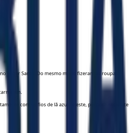
rar no Lugar Santo. Do mesmo modo fizeram as roupas
 carmesim.
tamente com os fios de lã azul-celeste, púrpura-escarlate