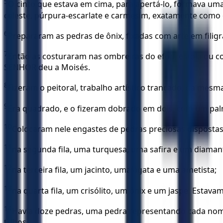
5
O cinto que estava em cima, para apertá-lo, formava uma 
celeste, púrpura-escarlate e carmesim, exatamente como
6
Prepararam as pedras de ônix, fixadas com arte em filig
7
Então as costuraram nas ombreiras do efod, estola ou c
SENHOR deu a Moisés.
8
Fizeram o peitoral, trabalho artístico trançado, da mesma 
9
Era quadrado, e o fizeram dobrado em dois, com um pal
10
Colocaram nele engastes de pedras preciosas dispostas e
11
na segunda fila, uma turquesa, uma safira e um diaman
12
na terceira fila, um jacinto, uma ágata e uma ametista;
13
na quarta fila, um crisólito, um ônix e um jaspe. Estav
14
Havia doze pedras, uma pedra representando cada nome
tribos.