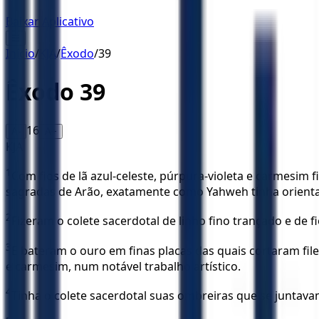
Baixar Aplicativo
☰
Início
/
KJA
/
Êxodo
/
39
Êxodo
39
16
A-
A+
KJA
1
Com fios de lã azul-celeste, púrpura-violeta e carmesim
sagradas de Arão, exatamente como Yahweh tinha orient
2
Fizeram o colete sacerdotal de linho fino trançado e de f
3
E bateram o ouro em finas placas das quais cortaram file
e carmesim, num notável trabalho artístico.
4
Tinha o colete sacerdotal suas ombreiras que se juntava