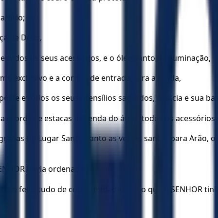
atório;
ça de Deus,
e todos os seus acessórios, e o óleo santo da iluminação,
me exclusivo e a cortina de entrada para a tenda,
porte e todos os seus utensílios sagrados, a bacia e sua bas
o, as cordas e estacas da tenda do átrio, todos os acessóri
sagradas no Lugar Santo, tanto as vestes santas para Arão, 
 SENHOR havia ordenado a Moisés.
inham feito tudo de conformidade com o que o SENHOR tinh