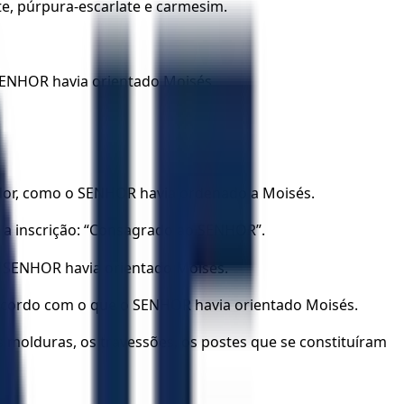
te, púrpura-escarlate e carmesim.
 SENHOR havia orientado Moisés.
rdador, como o SENHOR havia ordenado a Moisés.
, a inscrição: “Consagrado ao SENHOR”.
o SENHOR havia orientado Moisés.
e acordo com o que o SENHOR havia orientado Moisés.
 molduras, os travessões, os postes que se constituíram