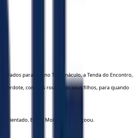
e,
os sagrados para uso no Tabernáculo, a Tenda do Encontro,
o sacerdote, como as roupas de seus filhos, para quando
a orientado. Então Moisés os abençoou.