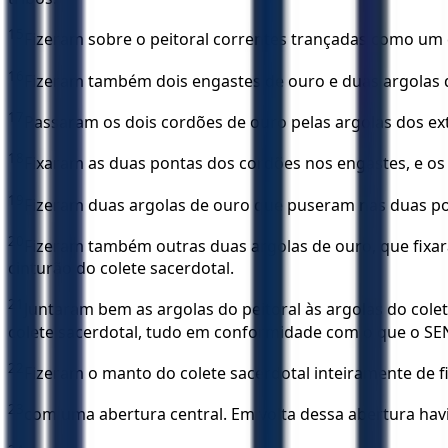
15
Fizeram sobre o peitoral correntes trançadas como um
16
Fizeram também dois engastes de ouro e duas argolas d
17
Passaram os dois cordões de ouro pelas argolas dos ex
18
Fixaram as duas pontas dos cordões nos engastes, e os 
19
Fizeram duas argolas de ouro que puseram nas duas ponta
20
Fizeram também outras duas argolas de ouro, que fixara
cinturão do colete sacerdotal.
21
Juntaram bem as argolas do peitoral às argolas do colet
colete sacerdotal, tudo em conformidade com o que o SE
22
Fizeram o manto do colete sacerdotal inteiramente de fio
23
com uma abertura central. Em volta dessa abertura hav