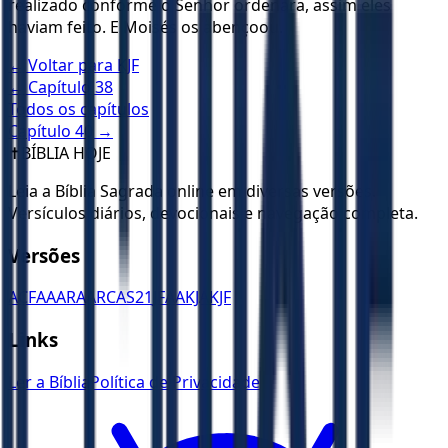
realizado conforme o Senhor ordenara, assim eles
haviam feito. E Moisés os abençoou.
← Voltar para
KJF
← Capítulo
38
Todos os capítulos
Capítulo
40
→
✝️
BÍBLIA HOJE
Leia a Bíblia Sagrada online em diversas versões.
Versículos diários, devocionais e navegação completa.
Versões
ACF
AA
ARA
ARC
AS21
JFAA
KJA
KJF
Links
Ler a Bíblia
Política de Privacidade