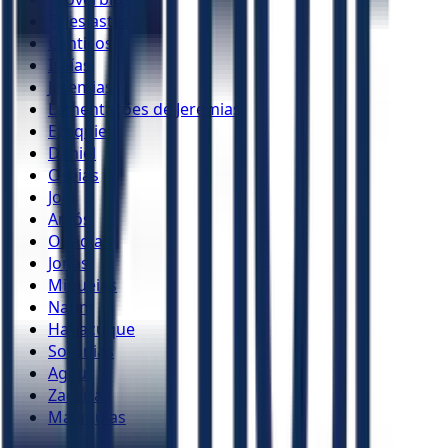
Eclesiastes
Cânticos
Isaías
Jeremias
Lamentações de Jeremias
Ezequiel
Daniel
Oséias
Joel
Amós
Obadias
Jonas
Miquéias
Naum
Habacuque
Sofonias
Ageu
Zacarias
Malaquias