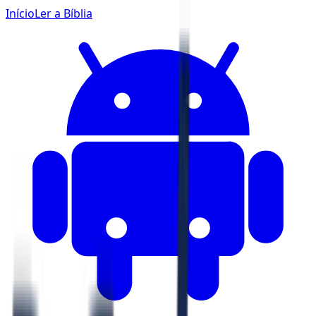
Início
Ler a Bíblia