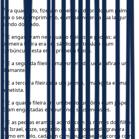
9
Era quadrado, fizeram o peitoral dobrado; um palmo
era o seu comprimento, e um palmo era a sua largura,
sendo dobrado.
10
E engastaram nele quatro fileiras de pedras: a
primeira fileira era um sárdio, um topázio e um
carbúnculo; esta era a primeira fileira.
11
E a segunda fileira uma esmeralda, uma safira e um
diamante.
12
E a terceira fileira era um jacinto, uma ágata e uma
ametista.
13
E a quarta fileira era um berilo, um ônix e um jaspe.
Eram engastadas em ouro nos seus engastes.
14
E as pedras eram de acordo com os nomes dos filhos
de Israel, doze, segundo os seus nomes, de gravura
como em selo, cada um com seu nome, de acordo com