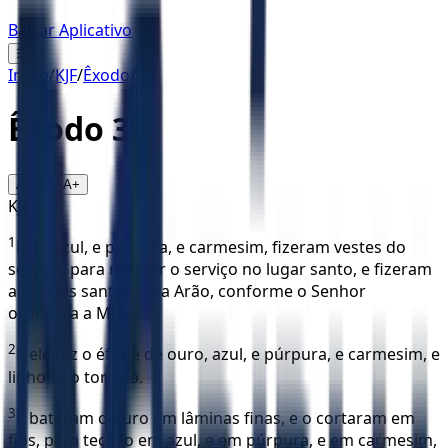
Baixar Aplicativo
☰
Início
/
KJF
/
Êxodo
/
39
Êxodo
39
16
A-
A+
KJF
1
E do azul, e púrpura, e carmesim, fizeram vestes do
serviço, para realizar o serviço no lugar santo, e fizeram
as vestes santas para Arão, conforme o Senhor
ordenara a Moisés.
2
E ele fez o éfode de ouro, azul, e púrpura, e carmesim, e
linho fino torcido.
3
E bateram o ouro em lâminas finas, e o cortaram em
fios, para tecê-lo em azul, e em púrpura, e em carmesim,