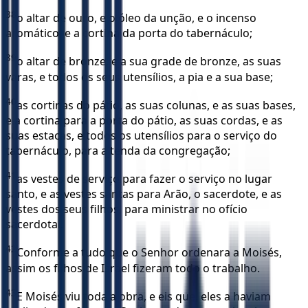
38
o altar de ouro, e o óleo da unção, e o incenso
aromático, e a cortina da porta do tabernáculo;
39
o altar de bronze, e a sua grade de bronze, as suas
varas, e todos os seus utensílios, a pia e a sua base;
40
as cortinas do pátio, as suas colunas, e as suas bases,
e a cortina para a porta do pátio, as suas cordas, e as
suas estacas, e todos os utensílios para o serviço do
tabernáculo, para a tenda da congregação;
41
as vestes de serviço para fazer o serviço no lugar
santo, e as vestes santas para Arão, o sacerdote, e as
vestes dos seus filhos, para ministrar no ofício
sacerdotal.
42
Conforme a tudo que o Senhor ordenara a Moisés,
assim os filhos de Israel fizeram todo o trabalho.
43
E Moisés viu toda a obra, e eis que, eles a haviam