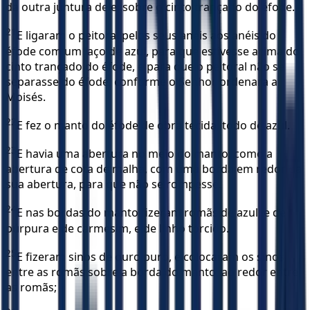
da outra juntura dele, sobre o cinto trançado do éfode.
21
E ligaram o peitoral pelos seus anéis aos anéis do
éfode com um laço de azul, para que estivesse acima do
cinto trançado do éfode, e para que o peitoral não se
separasse do éfode, conforme o Senhor ordenara a
Moisés.
22
E fez o manto do éfode de obra tecida, todo de azul.
23
E havia uma abertura no meio do manto, como a
abertura de cota de malha, com uma borda em redor da
sua abertura, para que não se rompesse.
24
E nas bordas do manto fizeram romãs de azul, e de
púrpura e de carmesim, e de linho torcido.
25
E fizeram sinos de ouro puro, e colocaram os sinos
entre as romãs sobre a borda do manto, ao redor entre
as romãs;