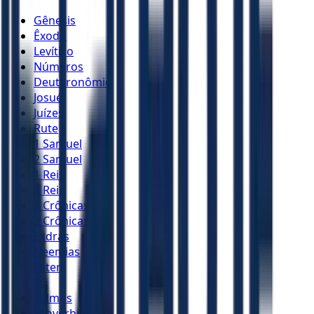
Gênesis
Êxodo
Levítico
Números
Deuteronômio
Josué
Juízes
Rute
1 Samuel
2 Samuel
1 Reis
2 Reis
1 Crônicas
2 Crônicas
Esdras
Neemias
Ester
Jó
Salmos
Provérbios