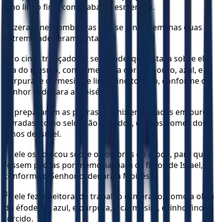
e no linho fino, com trabalho esmerado.
4
Fizeram nele ombreiras que se juntassem; nas duas
extremidades eram juntadas.
5
E o cinto trançado do seu éfode, que estava sobre ele,
era do mesmo, conforme a sua obra; de ouro, azul, e
púrpura, e carmesim, e linho fino torcido, conforme o
Senhor ordenara a Moisés.
6
E prepararam as pedras de ônix engastadas em ouro,
lavradas, como selos são lavrados, com os nomes dos
filhos de Israel.
7
E ele os colocou sobre os ombros do éfode, para que
fossem pedras por memorial para os filhos de Israel,
conforme o Senhor ordenara a Moisés.
8
E ele fez o peitoral de trabalho esmerado, como a obra
do éfode; de azul, e púrpura, e carmesim, e linho fino
torcido.