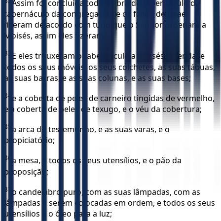
32
Assim foi concluída toda a obra do tabernáculo do
tabernáculo da congregação; e os filhos de Israel
fizeram de acordo com tudo que o Senhor ordenara a
Moisés, assim eles fizeram.
33
E eles trouxeram o tabernáculo a Moisés, a tenda, e
todos os seus móveis, os seus colchetes, as suas tábuas,
as suas barras, e as suas colunas, e as suas bases;
34
e a coberta de peles de carneiro tingidas de vermelho,
e a coberta de peles de texugo, e o véu da cobertura;
35
a arca do testemunho, e as suas varas, e o
propiciatório;
36
a mesa, e todos os seus utensílios, e o pão da
proposição;
37
o candelabro puro, com as suas lâmpadas, com as
lâmpadas a serem colocadas em ordem, e todos os seus
utensílios e o óleo para a luz;