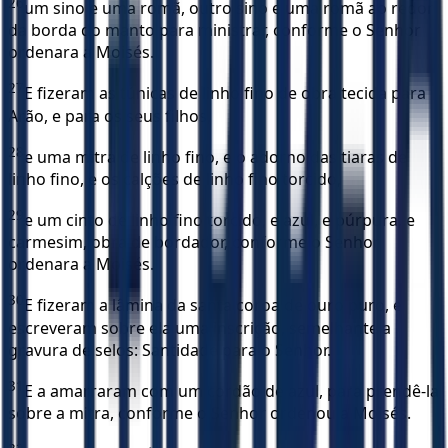
26
um sino e uma romã, outro sino e uma romã ao redor
da borda do manto para ministrar, conforme o Senhor
ordenara a Moisés.
27
E fizeram as túnicas de linho fino de obra tecida para
Arão, e para os seus filhos,
28
e uma mitra de linho fino, e o adorno das tiaras de
linho fino, e os calções de linho fino torcido,
29
e um cinto de linho fino torcido, e azul, e púrpura, e
carmesim, obra de bordador, conforme o Senhor
ordenara a Moisés.
30
E fizeram a lâmina da santa coroa de ouro puro, e
escreveram sobre ela uma inscrição, semelhante a
gravura de selos: Santidade para o Senhor.
31
E a amarraram com um cordão de azul, para prendê-la
sobre a mitra, conforme o Senhor ordenou a Moisés.