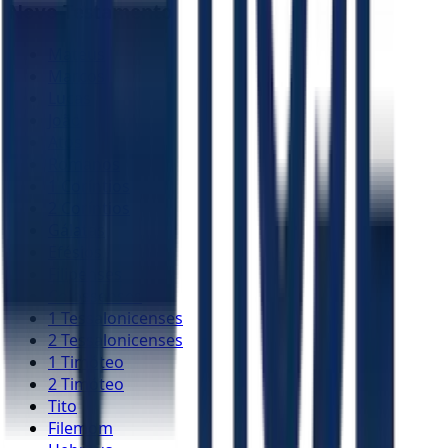
Novo Testamento
Mateus
Marcos
Lucas
João
Atos
Romanos
1 Coríntios
2 Coríntios
Gálatas
Efésios
Filipenses
Colossenses
1 Tessalonicenses
2 Tessalonicenses
1 Timóteo
2 Timóteo
Tito
Filemom