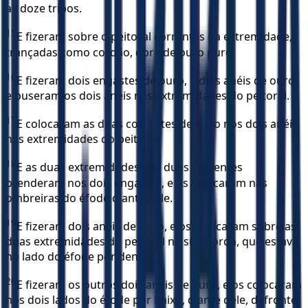
as doze tribos.
15
E fizeram sobre o peitoral correntes na extremidade,
trançadas como cordão, obra de ouro puro.
16
E fizeram dois engastes de ouro, e dois anéis de ouro,
e puseram os dois anéis nas extremidades do peitoral.
17
E colocaram as duas correntes de ouro nos dois anéis
nas extremidades do peitoral.
18
E as duas extremidades das duas correntes
prenderam nos dois engastes, e os colocaram nas
ombreiras do éfode diante dele.
19
E fizeram dois anéis de ouro, e os colocaram sobre as
duas extremidades do peitoral na sua borda, que estava
no lado do éfode por dentro.
20
E fizeram os outros dois anéis de ouro, e os colocaram
nos dois lados do éfode por baixo, diante dele, defronte