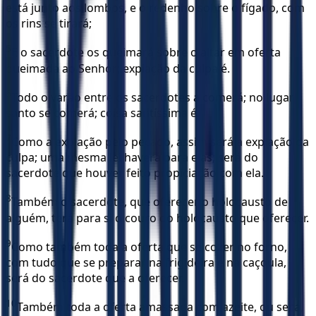
está junto aos lombos, e o redenho sobre o fígado, com
os rins se tirará;
5
E o sacerdote os queimará sobre o altar em oferta
queimada ao Senhor; expiação da culpa é.
6
Todo o varão entre os sacerdotes a comerá; no lugar
santo se comerá; coisa santíssima é.
7
Como a expiação pelo pecado, assim será a expiação da
culpa; uma mesma lei haverá para elas; será do
sacerdote que houver feito propiciação com ela.
8
Também o sacerdote, que oferecer o holocausto de
alguém, terá para si o couro do holocausto que oferecer.
9
Como também toda a oferta que se cozer no forno,
com tudo que se preparar na frigideira e na caçoula,
será do sacerdote que a oferecer.
10
Também toda a oferta amassada com azeite, ou seca,