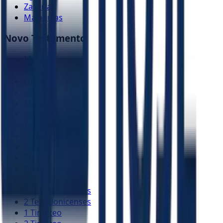
Zacarias
Malaquias
Novo Testamento
Mateus
Marcos
Lucas
João
Atos
Romanos
1 Coríntios
2 Coríntios
Gálatas
Efésios
Filipenses
Colossenses
1 Tessalonicenses
2 Tessalonicenses
1 Timóteo