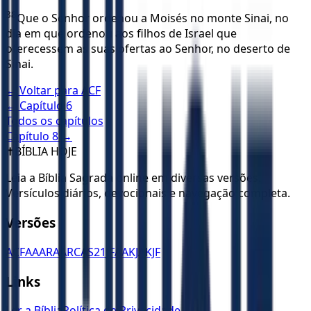
38
Que o Senhor ordenou a Moisés no monte Sinai, no
dia em que ordenou aos filhos de Israel que
oferecessem as suas ofertas ao Senhor, no deserto de
Sinai.
← Voltar para
ACF
← Capítulo
6
Todos os capítulos
Capítulo
8
→
✝️
BÍBLIA HOJE
Leia a Bíblia Sagrada online em diversas versões.
Versículos diários, devocionais e navegação completa.
Versões
ACF
AA
ARA
ARC
AS21
JFAA
KJA
KJF
Links
Ler a Bíblia
Política de Privacidade