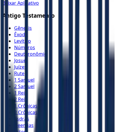
Baixar Aplicativo
Antigo Testamento
Gênesis
Êxodo
Levítico
Números
Deuteronômio
Josué
Juízes
Rute
1 Samuel
2 Samuel
1 Reis
2 Reis
1 Crônicas
2 Crônicas
Esdras
Neemias
Ester