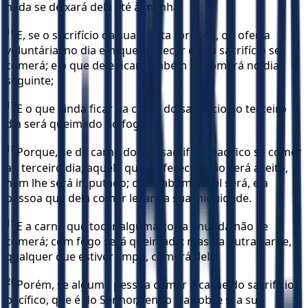
nada se deixará dela até à manhã.
16
E, se o sacrifício da sua oferta for voto, ou oferta
voluntária, no dia em que oferecer o seu sacrifício se
comerá; e o que dele ficar também se comerá no dia
seguinte;
17
E o que ainda ficar da carne do sacrifício ao terceiro
dia será queimado no fogo.
18
Porque, se da carne do seu sacrifício pacífico se comer
ao terceiro dia, aquele que a ofereceu não será aceito,
nem lhe será imputado; coisa abominável será, e a
pessoa que dela comer levará a sua iniqüidade.
19
E a carne que tocar alguma coisa imunda não se
comerá; com fogo será queimada; mas da outra carne,
qualquer que estiver limpo, comerá dela.
20
Porém, se alguma pessoa comer a carne do sacrifício
pacífico, que é do Senhor, tendo ela sobre si a sua