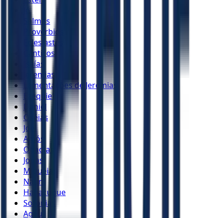
Jó
Salmos
Provérbios
Eclesiastes
Cânticos
Isaías
Jeremias
Lamentações de Jeremias
Ezequiel
Daniel
Oséias
Joel
Amós
Obadias
Jonas
Miquéias
Naum
Habacuque
Sofonias
Ageu