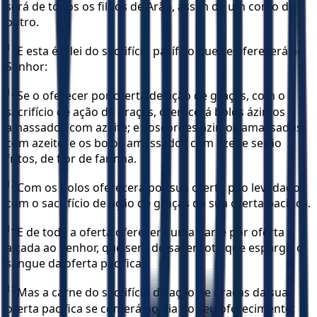
será de todos os filhos de Arão, assim de um como de
outro.
11
E esta é a lei do sacrifício pacífico que se oferecerá ao
Senhor:
12
Se o oferecer por oferta de ação de graças, com o
sacrifício de ação de graças, oferecerá bolos ázimos
amassados com azeite; e coscorões ázimos amassados
com azeite; e os bolos amassados com azeite serão
fritos, de flor de farinha.
13
Com os bolos oferecerá por sua oferta pão levedado,
com o sacrifício de ação de graças da sua oferta pacífica.
14
E de toda a oferta oferecerá uma parte por oferta
alçada ao Senhor, que será do sacerdote que espargir o
sangue da oferta pacífica.
15
Mas a carne do sacrifício de ação de graças da sua
oferta pacífica se comerá no dia do seu oferecimento;