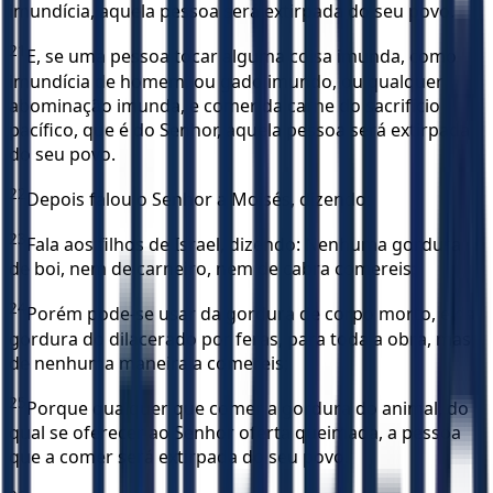
imundícia, aquela pessoa será extirpada do seu povo.
21
E, se uma pessoa tocar alguma coisa imunda, como
imundícia de homem, ou gado imundo, ou qualquer
abominação imunda, e comer da carne do sacrifício
pacífico, que é do Senhor, aquela pessoa será extirpada
do seu povo.
22
Depois falou o Senhor a Moisés, dizendo:
23
Fala aos filhos de Israel, dizendo: Nenhuma gordura
de boi, nem de carneiro, nem de cabra comereis;
24
Porém pode-se usar da gordura de corpo morto, e da
gordura do dilacerado por feras, para toda a obra, mas
de nenhuma maneira a comereis;
25
Porque qualquer que comer a gordura do animal, do
qual se oferecer ao Senhor oferta queimada, a pessoa
que a comer será extirpada do seu povo.