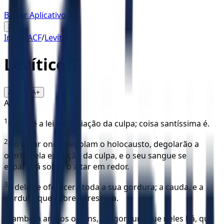
Baixar Aplicativo
☰
Início
/
ACF
/
Levítico
/
7
Levítico
7
16
A-
A+
ACF
1
E esta é a lei da expiação da culpa; coisa santíssima é.
2
No lugar onde degolam o holocausto, degolarão a
oferta pela expiação da culpa, e o seu sangue se
espargirá sobre o altar em redor.
3
E dela se oferecerá toda a sua gordura; a cauda, e a
gordura que cobre a fressura.
4
Também ambos os rins, e a gordura que neles há, que