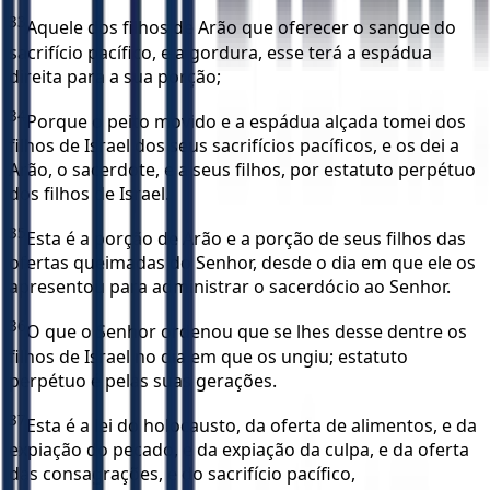
33
Aquele dos filhos de Arão que oferecer o sangue do
sacrifício pacífico, e a gordura, esse terá a espádua
direita para a sua porção;
34
Porque o peito movido e a espádua alçada tomei dos
filhos de Israel dos seus sacrifícios pacíficos, e os dei a
Arão, o sacerdote, e a seus filhos, por estatuto perpétuo
dos filhos de Israel.
35
Esta é a porção de Arão e a porção de seus filhos das
ofertas queimadas do Senhor, desde o dia em que ele os
apresentou para administrar o sacerdócio ao Senhor.
36
O que o Senhor ordenou que se lhes desse dentre os
filhos de Israel no dia em que os ungiu; estatuto
perpétuo é pelas suas gerações.
37
Esta é a lei do holocausto, da oferta de alimentos, e da
expiação do pecado, e da expiação da culpa, e da oferta
das consagrações, e do sacrifício pacífico,