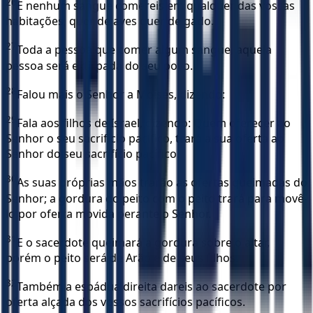
26
E nenhum sangue comereis em qualquer das vossas
habitações, quer de aves quer de gado.
27
Toda a pessoa que comer algum sangue, aquela
pessoa será extirpada do seu povo.
28
Falou mais o Senhor a Moisés, dizendo:
29
Fala aos filhos de Israel, dizendo: Quem oferecer ao
Senhor o seu sacrifício pacífico, trará a sua oferta ao
Senhor do seu sacrifício pacífico.
30
As suas próprias mãos trarão as ofertas queimadas do
Senhor; a gordura do peito com o peito trará para movê-
lo por oferta movida perante o Senhor.
31
E o sacerdote queimará a gordura sobre o altar,
porém o peito será de Arão e de seus filhos.
32
Também a espádua direita dareis ao sacerdote por
oferta alçada dos vossos sacrifícios pacíficos.