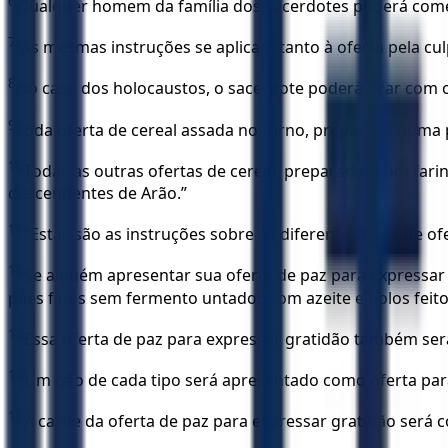
6
Qualquer homem da família dos sacerdotes poderá comer
7
“As mesmas instruções se aplicam tanto à oferta pela cu
8
No caso dos holocaustos, o sacerdote poderá ficar com o
9
Toda oferta de cereal assada no forno, preparada numa 
10
Todas as outras ofertas de cereal, preparadas com fari
descendentes de Arão.”
11
“Estas são as instruções sobre os diferentes tipos de
12
Se alguém apresentar sua oferta de paz para expressa
pães finos sem fermento untados com azeite e bolos feito
13
Essa oferta de paz para expressar gratidão também s
14
Um pão de cada tipo será apresentado como oferta para
15
A carne da oferta de paz para expressar gratidão será