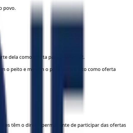
o povo.
arte dela como oferta para o SENHOR.
m o peito e movam o peito para o alto como oferta
dentes têm o direito permanente de participar das ofertas