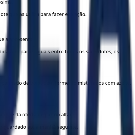
ssima.
e que as utiliza para fazer expiação.
ue a apresenta.
didas em partes iguais entre todos os sacerdotes, os
ompanhado de bolos sem fermento misturados com azeite,
gue da oferta de paz no altar.
er guardado até a manhã seguinte.