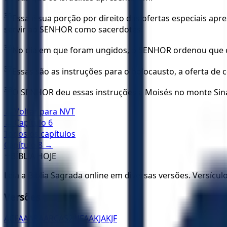
35
Essa é sua porção por direito das ofertas especiais a
servir ao SENHOR como sacerdotes.
36
No dia em que foram ungidos, o SENHOR ordenou que o
37
Essas são as instruções para o holocausto, a oferta de 
38
O SENHOR deu essas instruções a Moisés no monte Sina
← Voltar para
NVT
← Capítulo
6
Todos os capítulos
Capítulo
8
→
✝️
BÍBLIA HOJE
Leia a Bíblia Sagrada online em diversas versões. Versícu
Versões
ACF
AA
ARA
ARC
AS21
JFAA
KJA
KJF