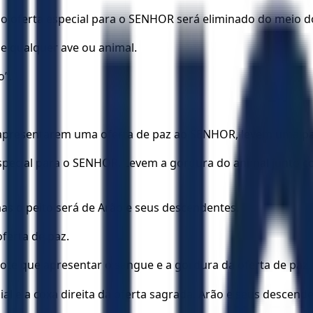
oferta especial para o SENHOR será eliminado do meio d
 qualquer ave ou animal.
o”.
o apresentarem uma oferta de paz ao SENHOR, levem uma p
ecial para o SENHOR. Levem a gordura do animal junto co
as o peito será de Arão e seus descendentes.
ferta de paz.
ote que apresentar o sangue e a gordura da oferta de paz.
cial e a coxa direita da oferta sagrada. Arão e seus descen