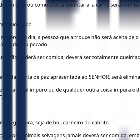
um voto ou como oferta voluntária, a carne será comida 
ente queimada.
o terceiro dia, a pessoa que a trouxe não será aceita pelo 
causa de seu pecado.
ura não poderá ser comida; deverá ser totalmente queimad
arne da oferta de paz apresentada ao SENHOR, será elimin
 um animal impuro ou de qualquer outra coisa impura e de
”.
omam gordura, seja de boi, carneiro ou cabrito.
do por animais selvagens jamais deverá ser comida, embor