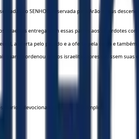
presentadas ao SENHOR, reservada para Arão e seus descen
s israelitas entregassem essas partes aos sacerdotes co
cereal, a oferta pelo pecado e a oferta pela culpa e também 
i, quando ordenou que os israelitas apresentassem suas o
los diários, devocionais e navegação completa.