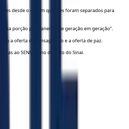
dentes desde o dia em que eles foram separados para
mo sua porção permanente, de geração em geração”.
para a oferta de consagração e a oferta de paz.
fertas ao SENHOR no deserto do Sinai.