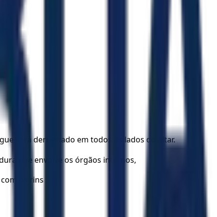
ngue será derramado em todos os lados do altar.
rdura que envolve os órgãos internos,
 com os rins