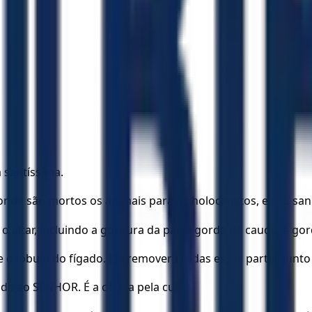
a santíssima.
 onde são mortos os animais para os holocaustos, e seu sa
o altar, incluindo a gordura da parte gorda da cauda, a go
e o lóbulo do fígado. Ele removerá todas essas partes junto
da ao SENHOR. É a oferta pela culpa.