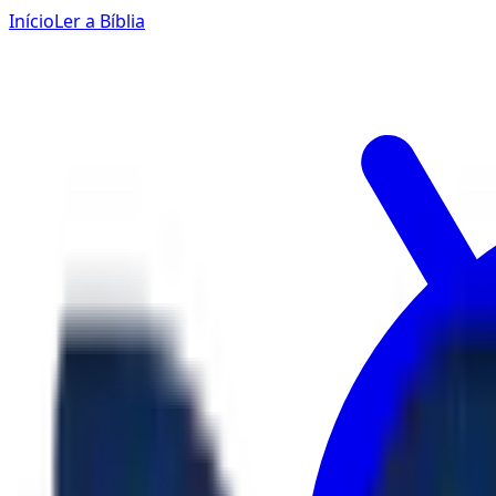
Início
Ler a Bíblia