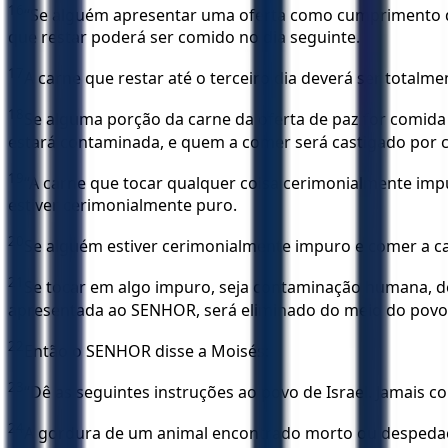
16
“Se alguém apresentar uma oferta como cumprimento de 
que restar poderá ser comido no dia seguinte.
17
A carne que restar até o terceiro dia deverá ser totalm
18
Se alguma porção da carne da oferta de paz for comida n
estará contaminada, e quem a comer será castigado por 
19
“A carne que tocar qualquer coisa cerimonialmente imp
estiver cerimonialmente puro.
20
Se alguém estiver cerimonialmente impuro e comer a c
21
Se tocar em algo impuro, seja contaminação humana, de
apresentada ao SENHOR, será eliminado do meio do povo
22
Então o SENHOR disse a Moisés:
23
“Dê as seguintes instruções ao povo de Israel. Jamais c
24
A gordura de um animal encontrado morto ou despedaça