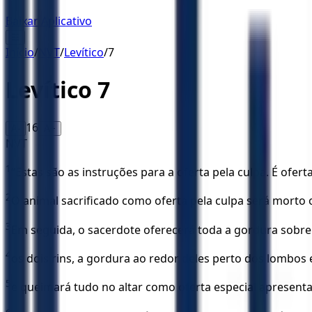
Baixar Aplicativo
☰
Início
/
NVT
/
Levítico
/
7
Levítico
7
16
A-
A+
NVT
1
“Estas são as instruções para a oferta pela ­culpa. É ofert
2
O animal sacrificado como oferta pela culpa será morto
3
Em seguida, o sacerdote oferecerá toda a gordura sobre 
4
os dois rins, a gordura ao redor deles perto dos lombos 
5
e queimará tudo no altar como oferta especial apresenta