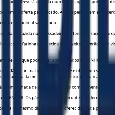
 a carne. Deverá comê-la num lugar sagrado, pois é santí
lpa como à oferta pelo pecado. Ambas pertencem ao sacerdot
 couro do animal sacrificado.
panela ou cozida numa assadeira, pertence ao sacerdote q
nha seca ou farinha umedecida com azeite, deverão ser divi
 oferta de paz que podem ser apresentados ao SENHOR.
r gratidão, o animal que normalmente é oferecido será ac
s de farinha da melhor qualidade misturada com azeite.
erá acompanhada de pães preparados com fermento.
 o SENHOR. Os pães serão do sacerdote que derramar o san
 comida no mesmo dia em que for oferecida. Nada poderá s