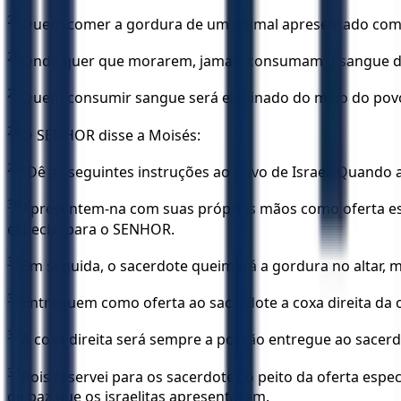
25
Quem comer a gordura de um animal apresentado como 
26
Onde quer que morarem, jamais consumam o sangue de
27
Quem consumir sangue será eliminado do meio do pov
28
O SENHOR disse a Moisés:
29
“Dê as seguintes instruções ao povo de Israel. Quand
30
Apresentem-na com suas próprias mãos como oferta esp
especial para o SENHOR.
31
Em seguida, o sacerdote queimará a gordura no altar, m
32
Entreguem como oferta ao sacerdote a coxa direita da o
33
A coxa direita será sempre a porção entregue ao sacerd
34
Pois reservei para os sacerdotes o peito da oferta espe
de paz que os israelitas apresentarem.