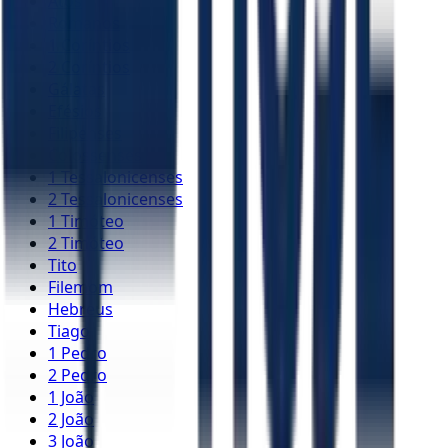
Atos
Romanos
1 Coríntios
2 Coríntios
Gálatas
Efésios
Filipenses
Colossenses
1 Tessalonicenses
2 Tessalonicenses
1 Timóteo
2 Timóteo
Tito
Filemom
Hebreus
Tiago
1 Pedro
2 Pedro
1 João
2 João
3 João