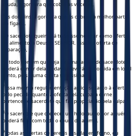
cauda, a gordura que cobre as vísceras,
4
os dois rins, a gordura que os cobre e a melhor parte
do fígado.
5
O sacerdote queimará tudo isso no altar como oferta
de alimento, a Deus, o SENHOR. Essa é a oferta de
reparação,
6
e todo homem que seja de uma família de sacerdotes
poderá comer dela. Todavia, deverá ser comida em local
santo, pois é uma oferta santíssima.
7
Essa mesma regulamentação aplica-se tanto à oferta
pelo pecado quanto à oferta pela culpa: a carne
pertence ao sacerdote que faz propiciação pela culpa.
8
O sacerdote que oferecer um holocausto por alguém
poderá ficar com todo o couro do animal.
9
Todas as ofertas de cereais assadas em forno, ou