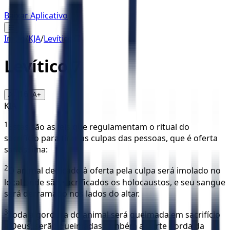
Baixar Aplicativo
☰
Início
/
KJA
/
Levítico
/
7
Levítico
7
16
A-
A+
KJA
1
Estas são as leis que regulamentam o ritual do
sacrifício para tirar as culpas das pessoas, que é oferta
santíssima:
2
O animal dedicado à oferta pela culpa será imolado no
local onde são sacrificados os holocaustos, e seu sangue
será derramado nos lados do altar.
3
Toda a gordura do animal será queimada em sacrifício
a Deus; serão queimadas também a parte gorda da