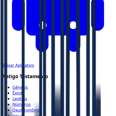
Baixar Aplicativo
Antigo Testamento
Gênesis
Êxodo
Levítico
Números
Deuteronômio
Josué