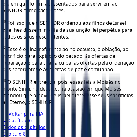
dia em que foram apresentados para servirem ao
SENHOR como sacerdotes.
36
Foi isso que o SENHOR ordenou aos filhos de Israel
que lhes dessem, no dia da sua unção: lei perpétua para
todos os seus descendentes.
37
Esse é o sinal referente ao holocausto, à oblação, ao
sacrifício para expiação do pecado, às ofertas de
reparação e para tirar a culpa, às ofertas pela ordenação
dos sacerdotes e às ofertas de paz e comunhão.
38
O SENHOR entregou, pois, essas leis a Moisés no
monte Sinai, no deserto, na ocasião em que Moisés
mandou que o povo de Israel oferecesse seus sacrifícios
ao Eterno, o SENHOR.
← Voltar para
KJA
← Capítulo
6
Todos os capítulos
Capítulo
8
→