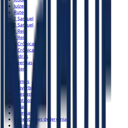
Juízes
Rute
1 Samuel
2 Samuel
1 Reis
2 Reis
1 Crônicas
2 Crônicas
Esdras
Neemias
Ester
Jó
Salmos
Provérbios
Eclesiastes
Cânticos
Isaías
Jeremias
Lamentações de Jeremias
Ezequiel