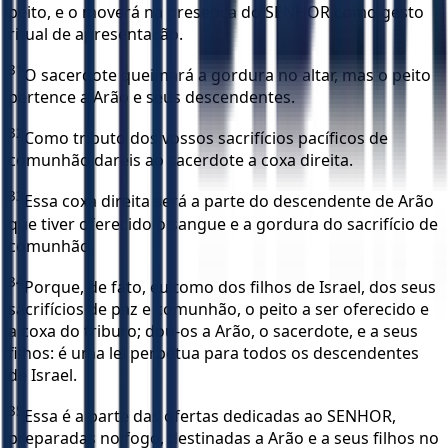
peito, e o moverá na presença do SENHOR como gesto
ritual de apresentação.
31
O sacerdote queimará a gordura no altar, mas o peito
pertence a Arão e seus descendentes.
32
Como tributo dos vossos sacrifícios pacíficos de
comunhão dareis ao sacerdote a coxa direita.
33
Essa coxa direita será a parte do descendente de Arão
que tiver oferecido o sangue e a gordura do sacrifício de
comunhão.
34
Porque, de fato, eu tomo dos filhos de Israel, dos seus
sacrifícios de paz e comunhão, o peito a ser oferecido e
a coxa do tributo; dou-os a Arão, o sacerdote, e a seus
filhos: é uma lei perpétua para todos os descendentes
de Israel.
35
Essa é a parte das ofertas dedicadas ao SENHOR,
preparadas no fogo, destinadas a Arão e a seus filhos no