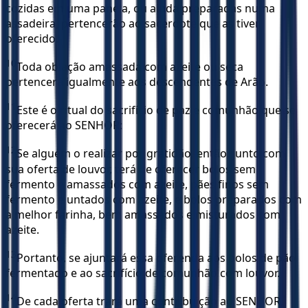
cozidas em uma panela, ou ainda preparadas numa
assadeira, pertencerão ao sacerdote que as tiver
oferecido.
10
Toda oblação amassada com azeite ou seca
pertencerá igualmente aos descendentes de Arão.
11
Este é o ritual do sacrifício de paz e comunhão que se
oferecerá ao SENHOR:
12
Se alguém o realizar por gratidão, então, junto com
sua oferta de louvor, terá de oferecer bolos sem
fermento e amassados com azeite, pães finos sem
fermento e untados com azeite, e bolos preparados com
a melhor farinha, bem amassados e misturados com
azeite.
13
Portanto, se ajuntará essa oferenda aos bolos de pão
fermentado e ao sacrifício de comunhão com louvor.
14
De cada oferta trará uma contribuição ao SENHOR,