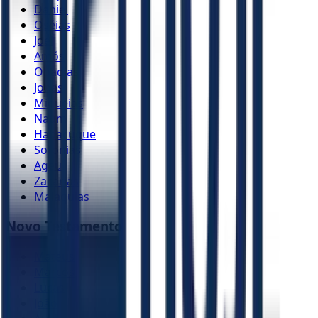
Daniel
Oséias
Joel
Amós
Obadias
Jonas
Miquéias
Naum
Habacuque
Sofonias
Ageu
Zacarias
Malaquias
Novo Testamento
Mateus
Marcos
Lucas
João