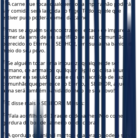
19
A carne que tocar qualquer coisa impura não poderá
ser comida; será lançada ao fogo. Todo aquele que
estiver puro poderá comer da carne;
20
mas se alguém se encontrar em estado de impureza e
comer da carne de um sacrifício de paz e comunhão
oferecido ao Eterno, o SENHOR, terá sua alma banida do
meio do seu povo.
21
Se alguém tocar uma impureza qualquer, de ser
humano, de animal ou qualquer réptil ou coisa imunda,
e comer em seguida a carne de um sacrifício de paz e
comunhão que pertence ao Eterno, o SENHOR, aquela
alma será também banida do meio de seu povo!”
22
E disse mais o SENHOR a Moisés:
23
“Fala aos filhos de Israel e ordena-lhes: Não comereis
gordura de boi, de carneiro ou de cabra.
24
A gordura do animal morto e dilacerado poderá servir