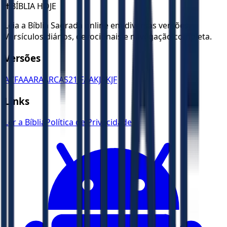
✝️
BÍBLIA HOJE
Leia a Bíblia Sagrada online em diversas versões.
Versículos diários, devocionais e navegação completa.
Versões
ACF
AA
ARA
ARC
AS21
JFAA
KJA
KJF
Links
Ler a Bíblia
Política de Privacidade