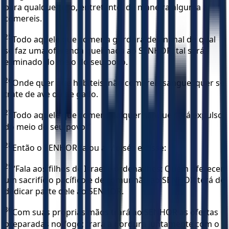
para qualquer uso, entretanto, de maneira alguma a
comereis.
25
Todo aquele que comer a gordura de animal do qual
se faz uma oferenda queimada ao SENHOR, tal será
eliminado do meio do seu povo.
26
Onde quer que habiteis, não comereis sangue, quer se
trate de ave ou de gado.
27
Todo aquele que comer qualquer sangue será expulso
do meio do seu povo!”
28
Então o SENHOR falou a Moisés e disse:
29
“Fala aos filhos de Israel e ordena-lhes: Quem oferecer
um sacrifício pacífico e de comunhão ao SENHOR terá de
dedicar parte dele ao SENHOR.
30
Com suas próprias mãos trará ao SENHOR as ofertas
preparadas no fogo; trará a gordura juntamente com o