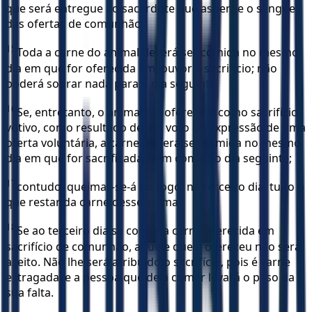
que será entregue ao sacerdote que asperge o sangue
das ofertas de comunhão.
15
Toda a carne do animal deverá ser comida no mesmo
dia em que for oferecida em louvor e sacrifício; não
poderá sobrar nada para o dia seguinte.
16
Se, entretanto, o animal for oferecido como sacrifício
votivo, como resultado de um voto ou expressão de uma
oferta voluntária, a carne poderá ser comida no mesmo
dia em que for sacrificada, bem como no dia seguinte;
17
contudo, queimar-se-á no fogo, no terceiro dia, tudo o
que restar da carne desse animal.
18
Se ao terceiro dia se comer a carne oferecida em
sacrifício de comunhão, aquele que a ofereceu não será
aceito. Não lhe será atribuído o sacrifício, pois é carne
estragada, e a pessoa que dela comer levará o peso da
sua falta.