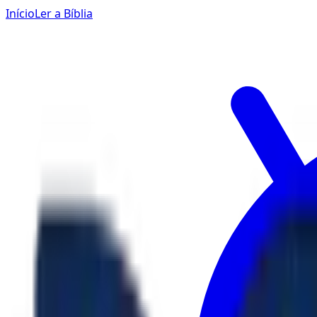
Início
Ler a Bíblia