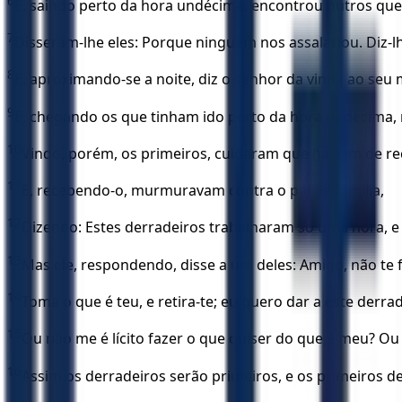
6
E, saindo perto da hora undécima, encontrou outros que 
7
Disseram-lhe eles: Porque ninguém nos assalariou. Diz-lh
8
E, aproximando-se a noite, diz o senhor da vinha ao seu
9
E, chegando os que tinham ido perto da hora undécima,
10
Vindo, porém, os primeiros, cuidaram que haviam de 
11
E, recebendo-o, murmuravam contra o pai de família,
12
Dizendo: Estes derradeiros trabalharam só uma hora, e 
13
Mas ele, respondendo, disse a um deles: Amigo, não te 
14
Toma o que é teu, e retira-te; eu quero dar a este derrad
15
Ou não me é lícito fazer o que quiser do que é meu? O
16
Assim os derradeiros serão primeiros, e os primeiros 