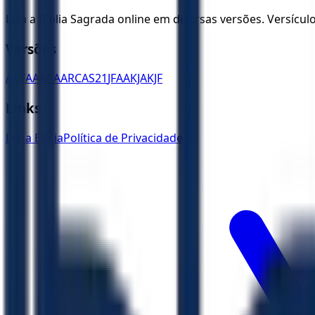
Leia a Bíblia Sagrada online em diversas versões. Versícu
Versões
ACF
AA
ARA
ARC
AS21
JFAA
KJA
KJF
Links
Ler a Bíblia
Política de Privacidade