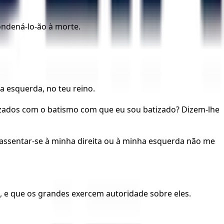
ondená-lo-ão à morte.
ua esquerda, no teu reino.
atizados com o batismo com que eu sou batizado? Dizem-lhe
o assentar-se à minha direita ou à minha esquerda não me
s, e que os grandes exercem autoridade sobre eles.