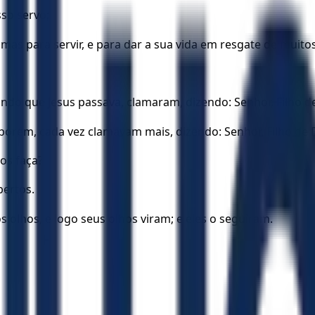
sso servo;
as para servir, e para dar a sua vida em resgate de muitos
ndo que Jesus passava, clamaram, dizendo: Senhor, Filho de
 porém, cada vez clamavam mais, dizendo: Senhor, Filho de 
os faça?
bertos.
 olhos, e logo seus olhos viram; e eles o seguiram.