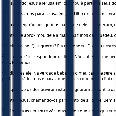
17
E, subindo Jesus a Jerusalém, chamou à parte os seus do
18
Eis que vamos para Jerusalém, e o Filho do homem será 
19
E o entregarão aos gentios para que dele escarneçam, e 
20
Então se aproximou dele a mãe dos filhos de Zebedeu, 
21
E ele diz-lhe: Que queres? Ela respondeu: Dize que estes
22
Jesus, porém, respondendo, disse: Não sabeis o que ped
eles: Podemos.
23
E diz-lhes ele: Na verdade bebereis o meu cálice e ser
pertence dá-lo, mas é para aqueles para quem meu Pai o
24
E, quando os dez ouviram isto, indignaram-se contra os
25
Então Jesus, chamando-os para junto de si, disse: Bem 
26
Não será assim entre vós; mas todo aquele que quiser en