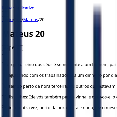
Baixar Aplicativo
☰
Início
/
ACF
/
Mateus
/
20
Mateus
20
16
A-
A+
ACF
1
Porque o reino dos céus é semelhante a um homem, pai de
2
E, ajustando com os trabalhadores a um dinheiro por dia
3
E, saindo perto da hora terceira, viu outros que estavam
4
E disse-lhes: Ide vós também para a vinha, e dar-vos-ei o 
5
Saindo outra vez, perto da hora sexta e nona, fez o mes