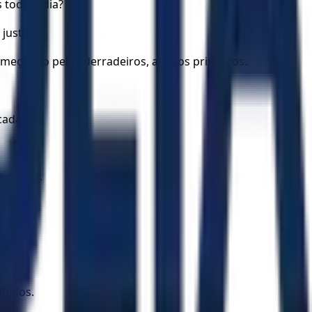
 todo o dia?
 justo.
omeçando pelos derradeiros, até aos primeiros.
cada um.
 do dia.
lhidos.