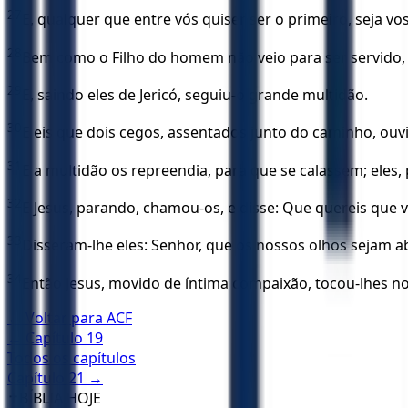
27
E, qualquer que entre vós quiser ser o primeiro, seja vo
28
Bem como o Filho do homem não veio para ser servido, m
29
E, saindo eles de Jericó, seguiu-o grande multidão.
30
E eis que dois cegos, assentados junto do caminho, ouvi
31
E a multidão os repreendia, para que se calassem; eles,
32
E Jesus, parando, chamou-os, e disse: Que quereis que v
33
Disseram-lhe eles: Senhor, que os nossos olhos sejam a
34
Então Jesus, movido de íntima compaixão, tocou-lhes nos
← Voltar para
ACF
← Capítulo
19
Todos os capítulos
Capítulo
21
→
✝️
BÍBLIA HOJE