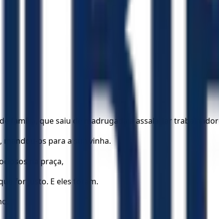
 família, que saiu de madrugada a assalariar trabalhadore
, mandou-os para a sua vinha.
 ociosos na praça,
que for justo. E eles foram.
mo.