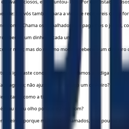
estavam ociosos, e perguntou- lhes: Por que estais ociosos
es ele: Ide vós também para a vinha, e recebereis o que for
 mordomo: Chama os trabalhadores, e paga-lhes o jornal, c
 receberam um dinheiro cada um.
receber mais; mas do mesmo modo receberam um dinheiro 
tu os igualaste conosco, que suportamos a fadiga e a calma
faço agravo; não ajustaste tu comigo um dinheiro?
eiro tanto como a ti.
u é mau o teu olho porque eu sou bom?
derradeiros; porque muitos são chamados, mas poucos esco