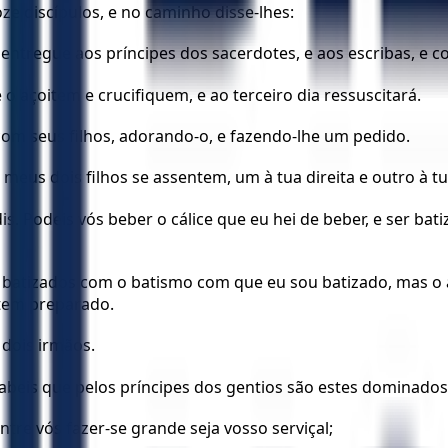
ze discípulos, e no caminho disse-lhes:
entregue aos príncipes dos sacerdotes, e aos escribas, e c
o açoitem e crucifiquem, e ao terceiro dia ressuscitará.
com seus filhos, adorando-o, e fazendo-lhe um pedido.
 meus dois filhos se assentem, um à tua direita e outro à t
is. Podeis vós beber o cálice que eu hei de beber, e ser b
eis batizados com o batismo com que eu sou batizado, mas 
 tem preparado.
 dois irmãos.
sabeis que pelos príncipes dos gentios são estes dominado
tre vós fazer-se grande seja vosso serviçal;