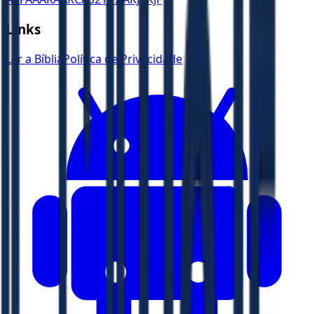
Links
Ler a Bíblia
Política de Privacidade