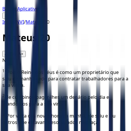
Baixar Aplicativo
☰
Início
/
NVI
/
Mateus
/
20
Mateus
20
16
A-
A+
NVI
1
"Pois o Reino dos céus é como um proprietário que
saiu de manhã cedo para contratar trabalhadores para a
sua vinha.
2
Ele combinou pagar-lhes um denário pelo dia e
mandou-os para a sua vinha.
3
"Por volta das noves hora da manhã, ele saiu e viu
outros que estavam desocupados na praça,