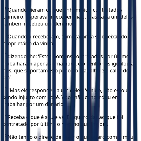
10
Quando vieram os que tinham sido contratados
primeiro, esperavam receber mais. Mas cada um deles
também recebeu um denário.
11
Quando o receberam, começaram a se queixar do
proprietário da vinha,
12
dizendo-lhe: ‘Estes homens contratados por último
trabalharam apenas uma hora, e o senhor os igualou a
nós, que suportamos o peso do trabalho e o calor do
dia’.
13
"Mas ele respondeu a um deles: ‘Amigo, não estou
sendo injusto com você. Você não concordou em
trabalhar por um denário?
14
Receba o que é seu e vá. Eu quero dar ao que foi
contratado por último o mesmo que lhe dei.
15
Não tenho o direito de fazer o que quero com o meu