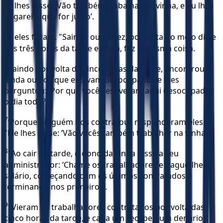
4
e lhes disse: ‘Vão também trabalhar na vinha, e eu lhes
pagarei o que for justo’.
5
E eles foram. "Saindo outra vez, por volta do meio dia e
das três horas da tarde e nona, fez a mesma coisa.
6
Saindo por volta da cinco horas da tarde, encontrou
ainda outros que estavam desocupados e lhes
perguntou: ‘Por que vocês estiveram aqui desocupados
o dia todo? ’
7
‘Porque ninguém nos contratou’, responderam eles.
"Ele lhes disse: ‘Vão vocês também trabalhar na vinha’.
8
"Ao cair da tarde, o dono da vinha disse a seu
administrador: ‘Chame os trabalhadores e pague-lhes o
salário, começando com os últimos contratados e
terminando nos primeiros’.
9
"Vieram os trabalhadores contratados por volta das
cinco horas da tarde, e cada um recebeu um denário.