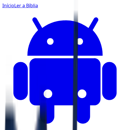
Início
Ler a Bíblia