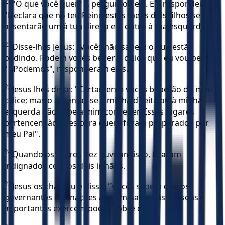
21
"O que você quer? ", perguntou ele. Ela respondeu:
"Declara que no teu Reino estes meus dois filhos se
assentarão um à tua direita e o outro à tua esquerda".
22
Disse-lhes Jesus: "Vocês não sabem o que estão
pedindo. Podem vocês beber o cálice que eu vou beber?
" "Podemos", responderam eles.
23
Jesus lhes disse: "Certamente vocês beberão do meu
cálice; mas o assentar-se à minha direita ou à minha
esquerda não cabe a mim conceder. Esses lugares
pertencem àqueles para quem foram preparados por
meu Pai".
24
Quando os outros dez ouviram isso, ficaram
indignados com os dois irmãos.
25
Jesus os chamou e disse: "Vocês sabem que os
governantes das nações as dominam, e as pessoas
importantes exercem poder sobre elas.