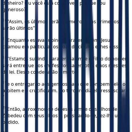
dinheiro? Ou você está com inveja porque sou
generoso? ’
16
"Assim, os últimos serão primeiros, e os primeiros
serão últimos".
17
Enquanto estava subindo para Jerusalém, Jesus
chamou em particular os doze discípulos e lhes disse:
18
"Estamos subindo para Jerusalém, e o Filho do homem
será entregue aos chefes dos sacerdotes e aos mestres
da lei. Eles o condenarão à morte
19
e o entregarão aos gentios para que zombem dele, o
açoitem e o crucifiquem. No terceiro dia ele ressuscitará!
"
20
Então, aproximou-se de Jesus a mãe dos filhos de
Zebedeu com seus filhos e, prostrando-se, fez-lhe um
pedido.