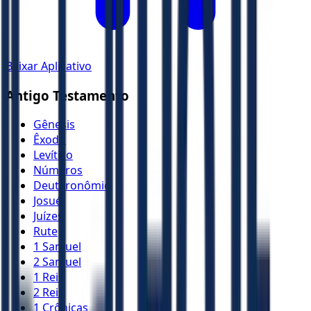
Baixar Aplicativo
Antigo Testamento
Gênesis
Êxodo
Levítico
Números
Deuteronômio
Josué
Juízes
Rute
1 Samuel
2 Samuel
1 Reis
2 Reis
1 Crônicas