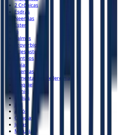
2 Crônicas
Esdras
Neemias
Ester
Jó
Salmos
Provérbios
Eclesiastes
Cânticos
Isaías
Jeremias
Lamentações de Jeremias
Ezequiel
Daniel
Oséias
Joel
Amós
Obadias
Jonas
Miquéias