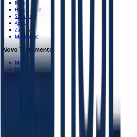
Naum
Habacuque
Sofonias
Ageu
Zacarias
Malaquias
Novo Testamento
Mateus
Marcos
Lucas
João
Atos
Romanos
1 Coríntios
2 Coríntios
Gálatas
Efésios
Filipenses
Colossenses