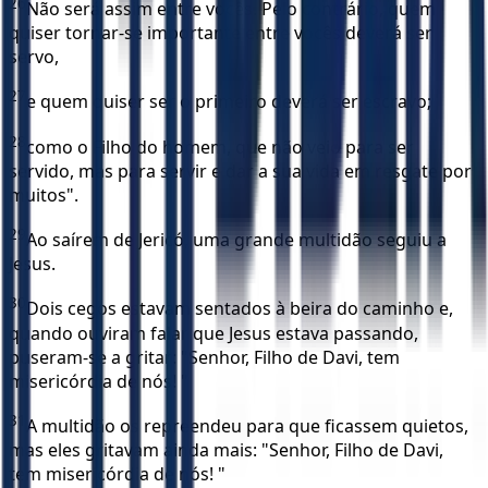
26
Não será assim entre vocês. Pelo contrário, quem
quiser tornar-se importante entre vocês deverá ser
servo,
27
e quem quiser ser o primeiro deverá ser escravo;
28
como o Filho do homem, que não veio para ser
servido, mas para servir e dar a sua vida em resgate por
muitos".
29
Ao saírem de Jericó, uma grande multidão seguiu a
Jesus.
30
Dois cegos estavam sentados à beira do caminho e,
quando ouviram falar que Jesus estava passando,
puseram-se a gritar: "Senhor, Filho de Davi, tem
misericórdia de nós! "
31
A multidão os repreendeu para que ficassem quietos,
mas eles gritavam ainda mais: "Senhor, Filho de Davi,
tem misericórdia de nós! "