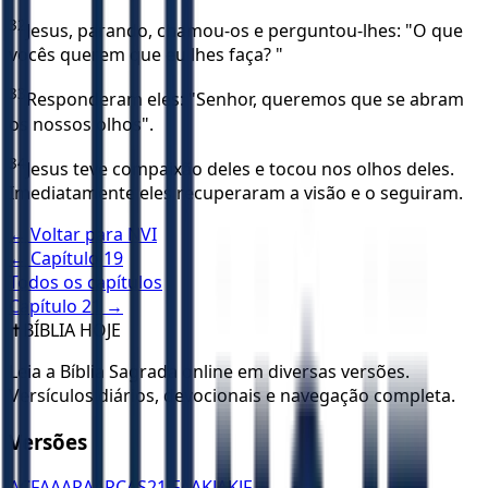
32
Jesus, parando, chamou-os e perguntou-lhes: "O que
vocês querem que eu lhes faça? "
33
Responderam eles: "Senhor, queremos que se abram
os nossos olhos".
34
Jesus teve compaixão deles e tocou nos olhos deles.
Imediatamente eles recuperaram a visão e o seguiram.
← Voltar para
NVI
← Capítulo
19
Todos os capítulos
Capítulo
21
→
✝️
BÍBLIA HOJE
Leia a Bíblia Sagrada online em diversas versões.
Versículos diários, devocionais e navegação completa.
Versões
ACF
AA
ARA
ARC
AS21
JFAA
KJA
KJF