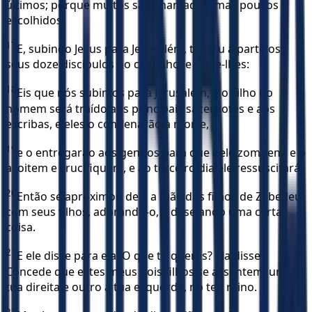
últimos; porque muitos são chamados, mas poucos
escolhidos.
17
E, subindo Jesus para Jerusalém, tomou à parte os
seus doze discípulos no caminho, e disse-lhes:
18
Eis que nós subimos para Jerusalém, e o Filho do
homem será traído aos principais sacerdotes e aos
escribas, e eles o condenarão à morte,
19
e o entregarão aos gentios para que dele zombem, e o
açoitem e crucifiquem, e ao terceiro dia ele ressuscitará.
20
Então se aproximou dele a mãe dos filhos de Zebedeu,
com seus filhos, adorando-o, e desejando uma certa
coisa.
21
E ele disse para ela: O que tu queres? Ela disse:
Concede que estes meus dois filhos se assentem, um à
tua direita e outro à tua esquerda, no teu reino.
22