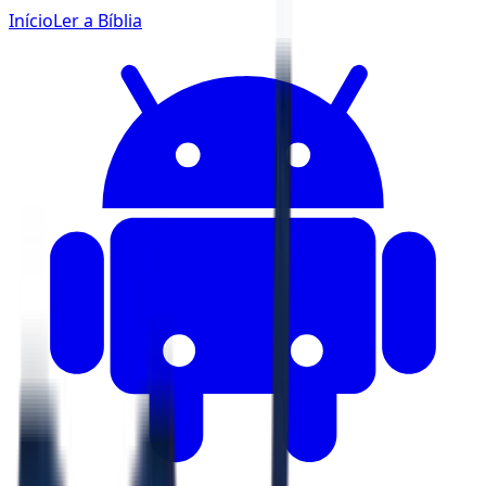
Início
Ler a Bíblia