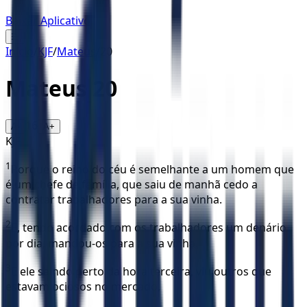
Baixar Aplicativo
☰
Início
/
KJF
/
Mateus
/
20
Mateus
20
16
A-
A+
KJF
1
Porque o reino do céu é semelhante a um homem que
é um chefe de família, que saiu de manhã cedo a
contratar trabalhadores para a sua vinha.
2
E, tendo acordado com os trabalhadores um denário
por dia, mandou-os para a sua vinha.
3
E ele saindo perto da hora terceira, viu outros que
estavam ociosos no mercado,