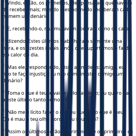
10
Vindo, então, os primeiros, eles pensaram que haviam
de receber mais; mas do mesmo modo receberam cada
homem um denário.
11
E, recebendo-o, murmuravam contra o dono da casa,
12
dizendo: Estes últimos trabalharam somente uma
hora, e os fizestes iguais a nós, que suportamos o fardo
e o calor do dia.
13
Mas ele, respondendo, disse a um deles: Amigo, eu
não te faço injustiça; tu não combinastes comigo um
denário?
14
Toma o que é teu, e vai-te pelo caminho; eu quero dar
a este último tanto como a ti.
15
Não me é lícito fazer o que eu quero do que é meu?
Ou é mau o teu olho porque eu sou bom?
16
Assim os últimos serão os primeiros, e os primeiros os