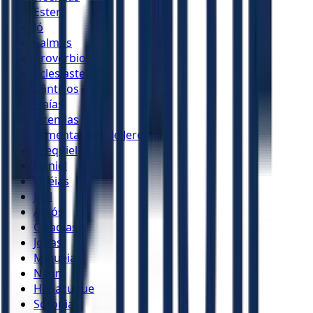
Ester
Jó
Salmos
Provérbios
Eclesiastes
Cânticos
Isaías
Jeremias
Lamentações de Jeremias
Ezequiel
Daniel
Oséias
Joel
Amós
Obadias
Jonas
Miquéias
Naum
Habacuque
Sofonias