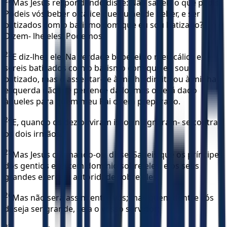
Mas Jesus respondendo disse: Não sabeis o que pedis.
Podeis vós beber o cálice que eu hei de beber, e ser
batizados com o batismo com que eu sou batizado?
Dizem- lhe eles: Podemos.
23
E diz-lhes ele: Na verdade bebereis o meu cálice e
sereis batizados com o batismo com que eu sou
batizado, mas o assentar-se à minha direita ou à minha
esquerda não me pertence dá-lo, mas o será dado
àqueles para quem meu Pai o tem preparado.
24
E, quando os dez ouviram isso, indignaram- se contra
os dois irmãos.
25
Mas Jesus chamando-os, disse: Sabeis que os príncipes
dos gentios exercem domínio sobre eles, e os seus
grandes exercem autoridade sobre eles.
26
Mas não será assim entre vós; mas quem dentre vós
deseja ser grande, seja o vosso servidor;