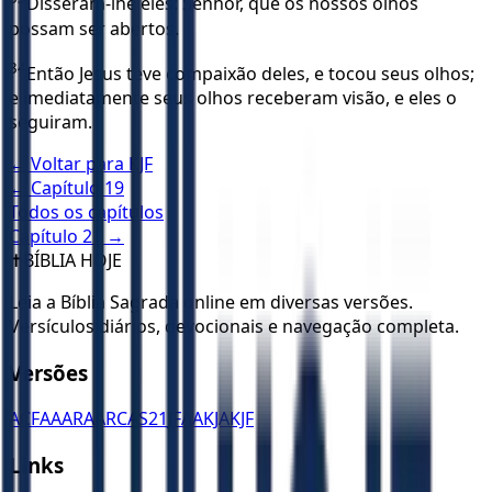
Disseram-lhe eles: Senhor, que os nossos olhos
possam ser abertos.
34
Então Jesus teve compaixão deles, e tocou seus olhos;
e imediatamente seus olhos receberam visão, e eles o
seguiram.
← Voltar para
KJF
← Capítulo
19
Todos os capítulos
Capítulo
21
→
✝️
BÍBLIA HOJE
Leia a Bíblia Sagrada online em diversas versões.
Versículos diários, devocionais e navegação completa.
Versões
ACF
AA
ARA
ARC
AS21
JFAA
KJA
KJF
Links