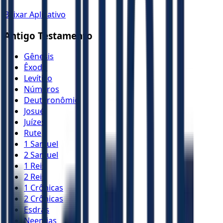
Baixar Aplicativo
Antigo Testamento
Gênesis
Êxodo
Levítico
Números
Deuteronômio
Josué
Juízes
Rute
1 Samuel
2 Samuel
1 Reis
2 Reis
1 Crônicas
2 Crônicas
Esdras
Neemias