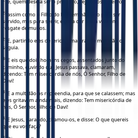
27
e, quem deseja ser o primeiro, seja o vosso servo;
28
assim como o Filho do homem não veio para ser
servido, mas para servir, e para dar a sua vida em
resgate de muitos.
29
E, partindo eles de Jericó, uma grande multidão o
seguia.
30
E eis que dois homens cegos, assentados junto do
caminho, ouvindo que Jesus passava, clamaram,
dizendo: Tem misericórdia de nós, Ó Senhor, Filho de
Davi!
31
E a multidão os repreendia, para que se calassem; mas
eles gritavam ainda mais, dizendo: Tem misericórdia de
nós, Ó Senhor, Filho de Davi!
32
E Jesus, parando, chamou-os, e disse: O que quereis
que eu vos faça?
33