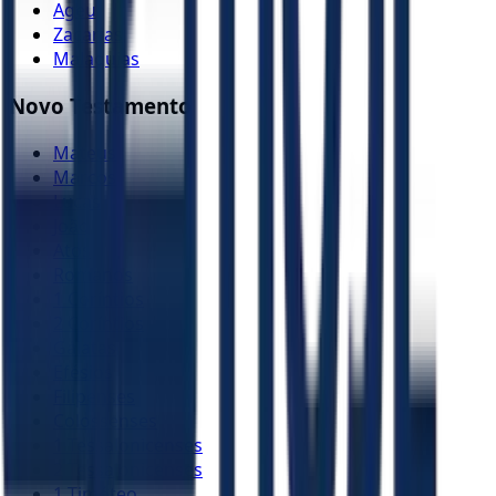
Ageu
Zacarias
Malaquias
Novo Testamento
Mateus
Marcos
Lucas
João
Atos
Romanos
1 Coríntios
2 Coríntios
Gálatas
Efésios
Filipenses
Colossenses
1 Tessalonicenses
2 Tessalonicenses
1 Timóteo