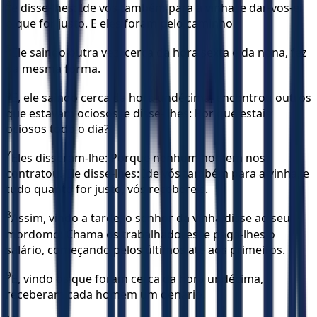
4
e disse-lhes: Ide vós também para a vinha, e dar-vos-ei
o que for justo. E eles foram pelo caminho.
5
Ele saindo outra vez, cerca da hora sexta e da nona, fez
da mesma forma.
6
E, ele saindo cerca da hora undécima, encontrou outros
que estavam ociosos, e disse- lhes: Por que estais
ociosos todo o dia?
7
Eles disseram-lhe: Porque nenhum homem nos
contratou. Ele disse-lhes: Ide vós também para a vinha, e
tudo quanto for justo, vós recebereis.
8
Assim, vindo a tarde, o senhor da vinha disse ao seu
mordomo: Chama os trabalhadores, e paga-lhes o
salário, começando pelos últimos até aos primeiros.
9
E, vindo os que foram cerca da hora undécima,
receberam cada homem um denário.