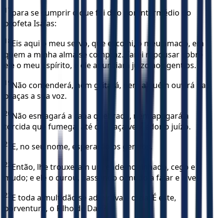
17
para se cumprir o que foi dito por intermédio do
profeta Isaías:
18
Eis aqui o meu servo, que escolhi, o meu amado, em
quem a minha alma se compraz. Farei repousar sobre
ele o meu Espírito, e ele anunciará juízo aos gentios.
19
Não contenderá, nem gritará, nem alguém ouvirá nas
praças a sua voz.
20
Não esmagará a cana quebrada, nem apagará a
torcida que fumega, até que faça vencedor o juízo.
21
E, no seu nome, esperarão os gentios.
22
Então, lhe trouxeram um endemoninhado, cego e
mudo; e ele o curou, passando o mudo a falar e a ver.
23
E toda a multidão se admirava e dizia: É este,
porventura, o Filho de Davi?