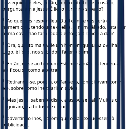
ressequida; e eles, então, com o intuito de acusá-lo,
perguntaram a Jesus: É lícito curar no sábado?
11
Ao que lhes respondeu: Qual dentre vós será o
homem que, tendo uma ovelha, e, num sábado, esta cair
numa cova, não fará todo o esforço, tirando-a dali?
12
Ora, quanto mais vale um homem que uma ovelha?
Logo, é lícito, nos sábados, fazer o bem.
13
Então, disse ao homem: Estende a mão. Estendeu-a, e
ela ficou sã como a outra.
14
Retirando-se, porém, os fariseus, conspiravam contra
ele, sobre como lhe tirariam a vida.
15
Mas Jesus, sabendo disto, afastou-se dali. Muitos o
seguiram, e a todos ele curou,
16
advertindo-lhes, porém, que o não expusessem à
publicidade,