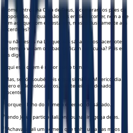
4
Como entrou na Casa de Deus, e comeram os pães da
proposição, os quais não lhes era lícito comer, nem a ele
nem aos que com ele estavam, mas exclusivamente aos
sacerdotes?
5
Ou não lestes na Lei que, aos sábados, os sacerdotes
no templo violam o sábado e ficam sem culpa? Pois eu
vos digo:
6
aqui está quem é maior que o templo.
7
Mas, se vós soubésseis o que significa: Misericórdia
quero e não holocaustos, não teríeis condenado
inocentes.
8
Porque o Filho do Homem é senhor do sábado.
9
Tendo Jesus partido dali, entrou na sinagoga deles.
10
Achava-se ali um homem que tinha uma das mãos