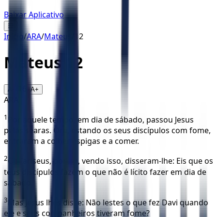
Baixar Aplicativo
☰
Início
/
ARA
/
Mateus
/
12
Mateus
12
16
A-
A+
ARA
1
Por aquele tempo, em dia de sábado, passou Jesus
pelas searas. Ora, estando os seus discípulos com fome,
entraram a colher espigas e a comer.
2
Os fariseus, porém, vendo isso, disseram-lhe: Eis que os
teus discípulos fazem o que não é lícito fazer em dia de
sábado.
3
Mas Jesus lhes disse: Não lestes o que fez Davi quando
ele e seus companheiros tiveram fome?