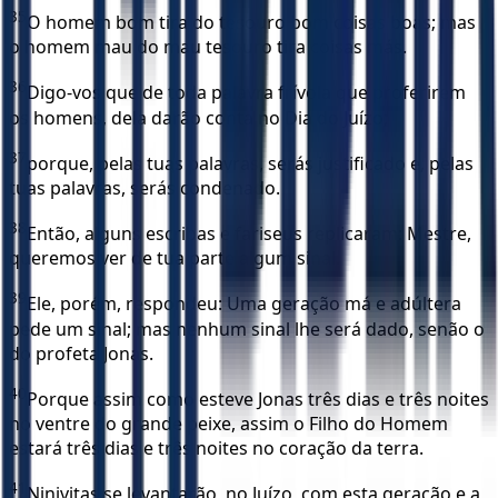
35
O homem bom tira do tesouro bom coisas boas; mas
o homem mau do mau tesouro tira coisas más.
36
Digo-vos que de toda palavra frívola que proferirem
os homens, dela darão conta no Dia do Juízo;
37
porque, pelas tuas palavras, serás justificado e, pelas
tuas palavras, serás condenado.
38
Então, alguns escribas e fariseus replicaram: Mestre,
queremos ver de tua parte algum sinal.
39
Ele, porém, respondeu: Uma geração má e adúltera
pede um sinal; mas nenhum sinal lhe será dado, senão o
do profeta Jonas.
40
Porque assim como esteve Jonas três dias e três noites
no ventre do grande peixe, assim o Filho do Homem
estará três dias e três noites no coração da terra.
41
Ninivitas se levantarão, no Juízo, com esta geração e a