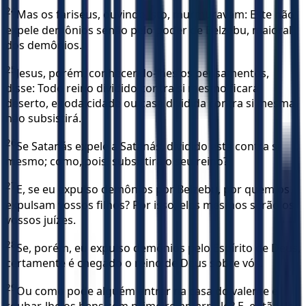
24
Mas os fariseus, ouvindo isto, murmuravam: Este não
expele demônios senão pelo poder de Belzebu, maioral
dos demônios.
25
Jesus, porém, conhecendo-lhes os pensamentos,
disse: Todo reino dividido contra si mesmo ficará
deserto, e toda cidade ou casa dividida contra si mesma
não subsistirá.
26
Se Satanás expele a Satanás, dividido está contra si
mesmo; como, pois, subsistirá o seu reino?
27
E, se eu expulso demônios por Belzebu, por quem os
expulsam vossos filhos? Por isso, eles mesmos serão os
vossos juízes.
28
Se, porém, eu expulso demônios pelo Espírito de Deus,
certamente é chegado o reino de Deus sobre vós.
29
Ou como pode alguém entrar na casa do valente e