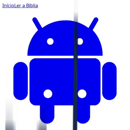
Início
Ler a Bíblia