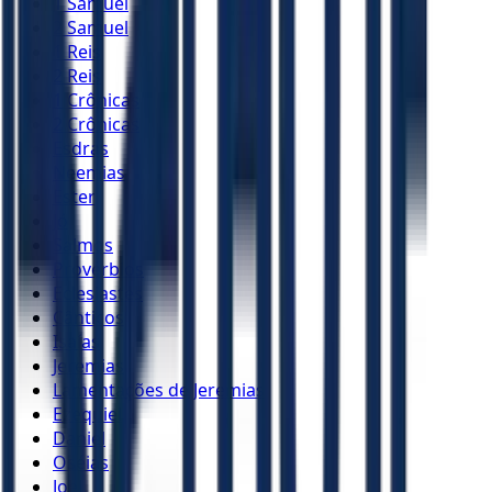
1 Samuel
2 Samuel
1 Reis
2 Reis
1 Crônicas
2 Crônicas
Esdras
Neemias
Ester
Jó
Salmos
Provérbios
Eclesiastes
Cânticos
Isaías
Jeremias
Lamentações de Jeremias
Ezequiel
Daniel
Oséias
Joel