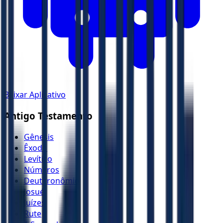
Baixar Aplicativo
Antigo Testamento
Gênesis
Êxodo
Levítico
Números
Deuteronômio
Josué
Juízes
Rute