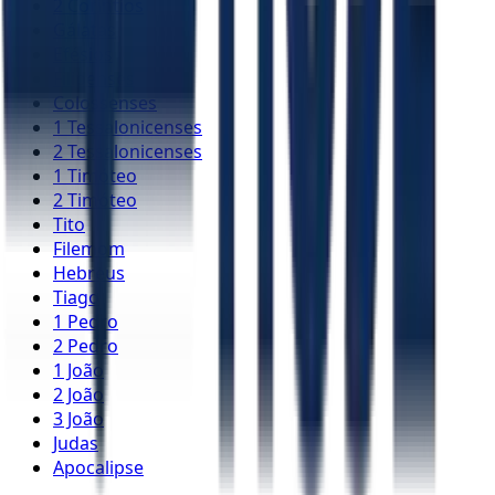
2 Coríntios
Gálatas
Efésios
Filipenses
Colossenses
1 Tessalonicenses
2 Tessalonicenses
1 Timóteo
2 Timóteo
Tito
Filemom
Hebreus
Tiago
1 Pedro
2 Pedro
1 João
2 João
3 João
Judas
Apocalipse