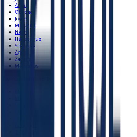
Amós
Obadias
Jonas
Miquéias
Naum
Habacuque
Sofonias
Ageu
Zacarias
Malaquias
Novo Testamento
Mateus
Marcos
Lucas
João
Atos
Romanos
1 Coríntios