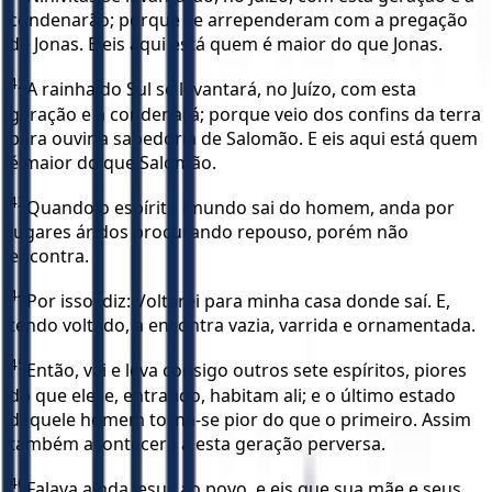
condenarão; porque se arrependeram com a pregação
de Jonas. E eis aqui está quem é maior do que Jonas.
42
A rainha do Sul se levantará, no Juízo, com esta
geração e a condenará; porque veio dos confins da terra
para ouvir a sabedoria de Salomão. E eis aqui está quem
é maior do que Salomão.
43
Quando o espírito imundo sai do homem, anda por
lugares áridos procurando repouso, porém não
encontra.
44
Por isso, diz: Voltarei para minha casa donde saí. E,
tendo voltado, a encontra vazia, varrida e ornamentada.
45
Então, vai e leva consigo outros sete espíritos, piores
do que ele, e, entrando, habitam ali; e o último estado
daquele homem torna-se pior do que o primeiro. Assim
também acontecerá a esta geração perversa.
46
Falava ainda Jesus ao povo, e eis que sua mãe e seus