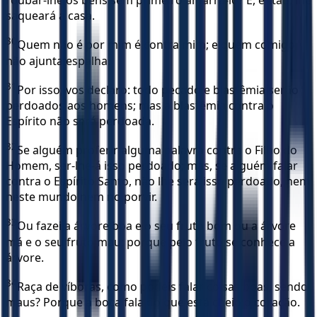
roubar-lhe os bens sem primeiro amarrá-lo? E, então, lhe
saqueará a casa.
30
Quem não é por mim é contra mim; e quem comigo
não ajunta espalha.
31
Por isso, vos declaro: todo pecado e blasfêmia serão
perdoados aos homens; mas a blasfêmia contra o
Espírito não será perdoada.
32
Se alguém proferir alguma palavra contra o Filho do
Homem, ser-lhe-á isso perdoado; mas, se alguém falar
contra o Espírito Santo, não lhe será isso perdoado, nem
neste mundo nem no porvir.
33
Ou fazei a árvore boa e o seu fruto bom ou a árvore
má e o seu fruto mau; porque pelo fruto se conhece a
árvore.
34
Raça de víboras, como podeis falar coisas boas, sendo
maus? Porque a boca fala do que está cheio o coração.