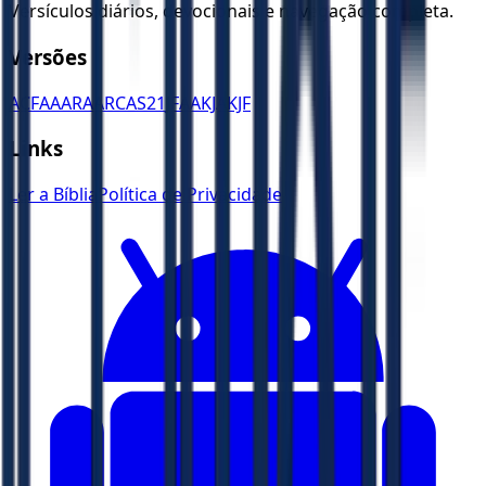
Versículos diários, devocionais e navegação completa.
Versões
ACF
AA
ARA
ARC
AS21
JFAA
KJA
KJF
Links
Ler a Bíblia
Política de Privacidade