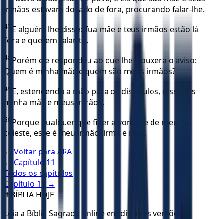
irmãos estavam do lado de fora, procurando falar-lhe.
47
E alguém lhe disse: Tua mãe e teus irmãos estão lá
fora e querem falar-te.
48
Porém ele respondeu ao que lhe trouxera o aviso:
Quem é minha mãe e quem são meus irmãos?
49
E, estendendo a mão para os discípulos, disse: Eis
minha mãe e meus irmãos.
50
Porque qualquer que fizer a vontade de meu Pai
celeste, esse é meu irmão, irmã e mãe.
← Voltar para
ARA
← Capítulo
11
Todos os capítulos
Capítulo
13
→
✝️
BÍBLIA HOJE
Leia a Bíblia Sagrada online em diversas versões.