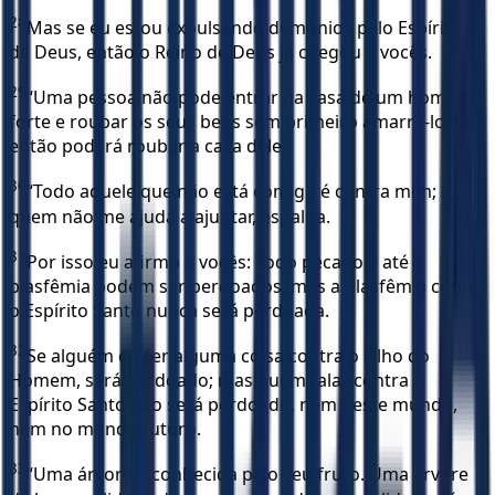
28
Mas se eu estou expulsando demônios pelo Espírito
de Deus, então o Reino de Deus já chegou a vocês.
29
“Uma pessoa não pode entrar na casa de um homem
forte e roubar os seus bens sem primeiro amarrá-lo. Só
então poderá roubar a casa dele!
30
“Todo aquele que não está comigo é contra mim; e
quem não me ajuda a ajuntar, espalha.
31
Por isso eu afirmo a vocês: Todo pecado e até a
blasfêmia podem ser perdoados, mas a blasfêmia contra
o Espírito Santo nunca será perdoada.
32
Se alguém disser alguma coisa contra o Filho do
Homem, será perdoado; mas quem falar contra o
Espírito Santo não será perdoado, nem neste mundo,
nem no mundo futuro.
33
“Uma árvore é conhecida pelo seu fruto. Uma árvore