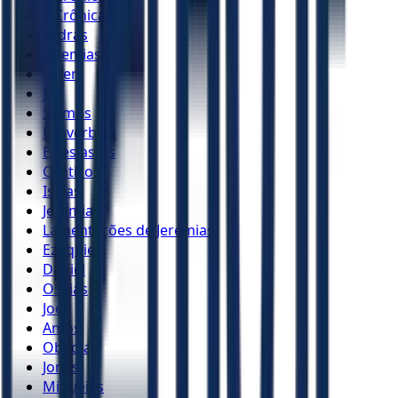
2 Crônicas
Esdras
Neemias
Ester
Jó
Salmos
Provérbios
Eclesiastes
Cânticos
Isaías
Jeremias
Lamentações de Jeremias
Ezequiel
Daniel
Oséias
Joel
Amós
Obadias
Jonas
Miquéias