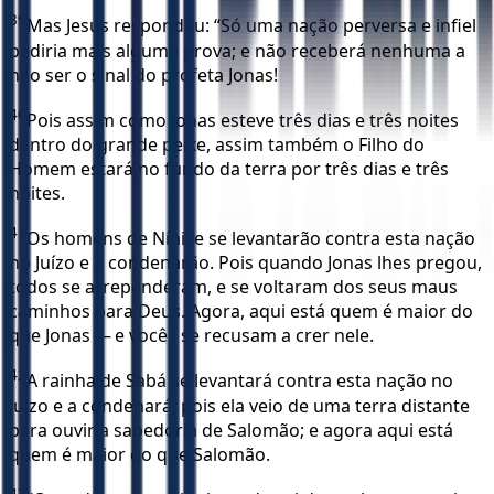
39
Mas Jesus respondeu: “Só uma nação perversa e infiel
pediria mais alguma prova; e não receberá nenhuma a
não ser o sinal do profeta Jonas!
40
Pois assim como Jonas esteve três dias e três noites
dentro do grande peixe, assim também o Filho do
Homem estará no fundo da terra por três dias e três
noites.
41
Os homens de Nínive se levantarão contra esta nação
no Juízo e a condenarão. Pois quando Jonas lhes pregou,
todos se arrependeram, e se voltaram dos seus maus
caminhos para Deus. Agora, aqui está quem é maior do
que Jonas — e vocês se recusam a crer nele.
42
A rainha de Sabá se levantará contra esta nação no
Juízo e a condenará; pois ela veio de uma terra distante
para ouvir a sabedoria de Salomão; e agora aqui está
quem é maior do que Salomão.
43