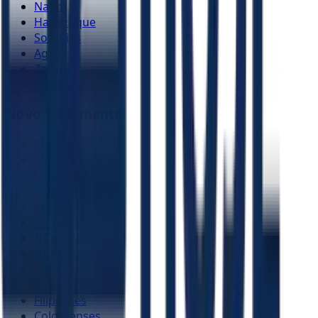
Naum
Habacuque
Sofonias
Ageu
Zacarias
Malaquias
Novo Testamento
Mateus
Marcos
Lucas
João
Atos
Romanos
1 Coríntios
2 Coríntios
Gálatas
Efésios
Filipenses
Colossenses