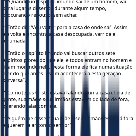
“Quando um espírito imundo sai de um homem, vai
para lugares desertos durante algum tempo,
procurando repouso, sem achar.
44
Então diz: ‘Vou voltar para a casa de onde saí’. Assim
ele volta e encontra a casa desocupada, varrida e
arrumada!
45
Então o espírito imundo vai buscar outros sete
espíritos piores do que ele, e todos entram no homem e
ficam morando nele. Desta forma ele fica numa situação
pior do que antes. Assim acontecerá a esta geração
perversa”.
46
Como Jesus Cristo estava falando numa casa cheia de
gente, sua mãe e seus irmãos estavam do lado de fora,
querendo falar com ele.
47
Alguém lhe disse: “Sua mãe e seus irmãos estão lá fora
e querem falar com o senhor”.