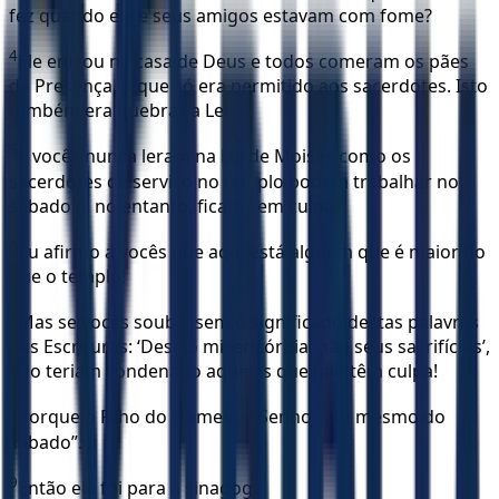
fez quando ele e seus amigos estavam com fome?
4
Ele entrou na casa de Deus e todos comeram os pães
da Presença, o que só era permitido aos sacerdotes. Isto
também era quebrar a Lei!
5
E vocês nunca leram na Lei de Moisés como os
sacerdotes de serviço no templo podem trabalhar no
sábado e, no entanto, ficam sem culpa?
6
Eu afirmo a vocês que aqui está alguém que é maior do
que o templo!
7
Mas se vocês soubessem o significado destas palavras
das Escrituras: ‘Desejo misericórdia, não seus sacrifícios’,
não teriam condenado aqueles que não têm culpa!
8
Porque o Filho do Homem é Senhor até mesmo do
sábado”.
9
Então ele foi para a sinagoga