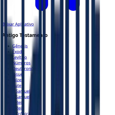
Baixar Aplicativo
Antigo Testamento
Gênesis
Êxodo
Levítico
Números
Deuteronômio
Josué
Juízes
Rute
1 Samuel
2 Samuel
1 Reis
2 Reis
1 Crônicas