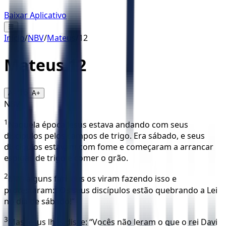
Baixar Aplicativo
☰
Início
/
NBV
/
Mateus
/
12
Mateus
12
16
A-
A+
NBV
1
Naquela época Jesus estava andando com seus
discípulos pelos campos de trigo. Era sábado, e seus
discípulos estavam com fome e começaram a arrancar
espigas de trigo e comer o grão.
2
Mas alguns fariseus os viram fazendo isso e
protestaram: “Os seus discípulos estão quebrando a Lei
no dia de sábado!”
3
Mas Jesus lhes disse: “Vocês não leram o que o rei Davi