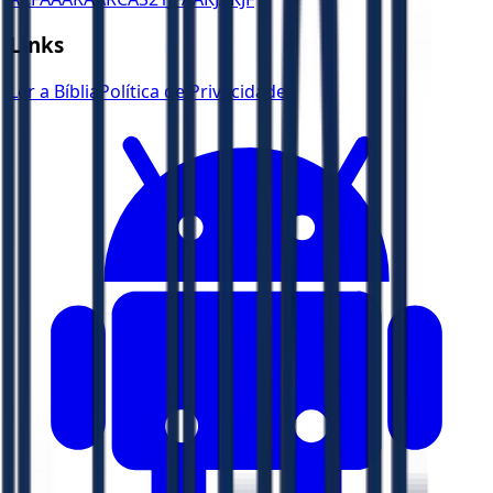
Links
Ler a Bíblia
Política de Privacidade