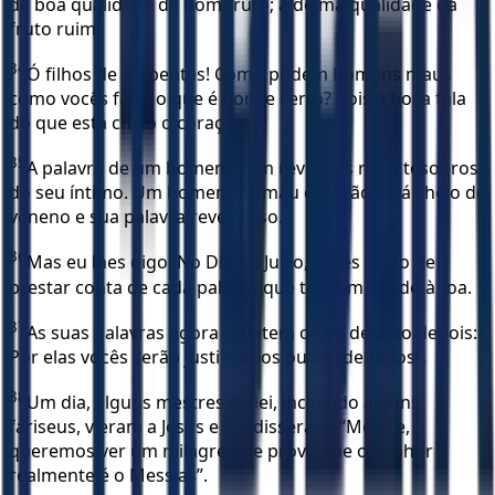
de boa qualidade dá bom fruto; a de má qualidade dá
fruto ruim.
34
Ó filhos de serpentes! Como podem homens maus
como vocês falar o que é bom e certo? Pois a boca fala
do que está cheio o coração.
35
A palavra de um homem bom revela os ricos tesouros
do seu íntimo. Um homem de mau coração está cheio de
veneno e sua palavra revela isso.
36
Mas eu lhes digo: No Dia do Juízo, vocês terão de
prestar conta de cada palavra que tiverem falado à toa.
37
As suas palavras agora refletem o seu destino depois:
Por elas vocês serão justificados ou condenados”.
38
Um dia, alguns mestres da lei, incluindo alguns
fariseus, vieram a Jesus e lhe disseram: “Mestre,
queremos ver um milagre que prove que o Senhor
realmente é o Messias”.