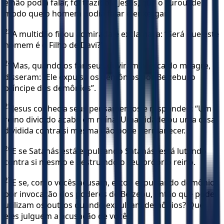
e não podia falar, foi trazido a Jesus, que o curou, de
modo que o homem podia falar e enxergar.
23
A multidão ficou admirada e exclamava: “Será que este
homem é o Filho de Davi?”
24
Mas, quando os fariseus ouviram acerca do milagre,
disseram: “Ele expulsa os demônios por Belzebu, o
príncipe dos demônios”.
25
Jesus conhecia seus pensamentos e respondeu: “Um
reino dividido acaba em ruína. Uma cidade ou uma casa
dividida contra si mesma não pode permanecer.
26
E se Satanás está expulsando Satanás, está lutando
contra si mesmo e destruindo o seu próprio reino.
27
E se, como vocês acusam, estou expulsando demônios
por invocação dos poderes de Belzebu, então que poder
utilizam os outros quando expulsam demônios? Que
eles julguem a acusação de vocês!