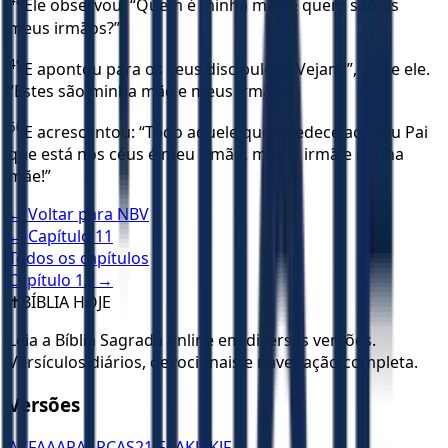
48
Ele observou: “Quem é minha mãe e quem são os
meus irmãos?”
49
E apontou para os seus discípulos: “Vejam!”, disse ele.
“Estes são minha mãe e meus irmãos”.
50
E acrescentou: “Todo aquele que obedece ao meu Pai
que está nos céus é meu irmão, minha irmã e minha
mãe!”
← Voltar para
NBV
← Capítulo
11
Todos os capítulos
Capítulo
13
→
✝️
BÍBLIA HOJE
Leia a Bíblia Sagrada online em diversas versões.
Versículos diários, devocionais e navegação completa.
Versões
ACF
AA
ARA
ARC
AS21
JFAA
KJA
KJF