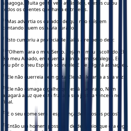
sinagoga. Muita gente veio atrás dele, e Jesus curou
todos os doentes que havia entre eles.
16
Mas advertia os curados de que não saíssem
contando quem os havia curado.
17
Isto cumpriu a profecia de Isaías a respeito dele:
18
“Olhem para o meu Servo. Vejam o meu Escolhido. Ele
é o meu Amado, em quem a minha alma se alegra. Eu
vou pôr o meu Espírito sobre ele. E ele julgará as nações.
19
Ele não guerreia nem grita; Ele não levanta a sua voz!
20
Ele não esmaga o galho que está quebrado, Nem
apagará a luz que está fraca; a sua justiça vencerá no
final.
21
E o seu nome será a esperança de todos os povos”.
22
Então um homem possesso de demônio, que era cego