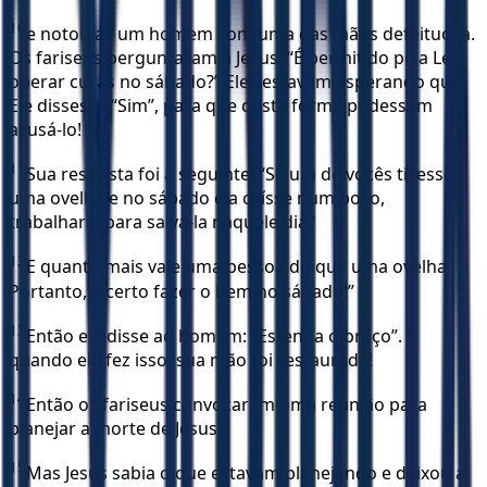
10
e notou ali um homem com uma das mãos defeituosa.
Os fariseus perguntaram a Jesus: “É permitido pela Lei
operar curas no sábado?” Eles estavam esperando que
Ele dissesse “Sim”, para que desta forma pudessem
acusá-lo!
11
Sua resposta foi a seguinte: “Se um de vocês tivesse
uma ovelha e no sábado ela caísse num poço,
trabalharia para salvá-la naquele dia?
12
E quanto mais vale uma pessoa do que uma ovelha!
Portanto, é certo fazer o bem no sábado!”
13
Então ele disse ao homem: “Estenda o braço”. E
quando ele fez isso, sua mão foi restaurada!
14
Então os fariseus convocaram uma reunião para
planejar a morte de Jesus.
15
Mas Jesus sabia o que estavam planejando e deixou a