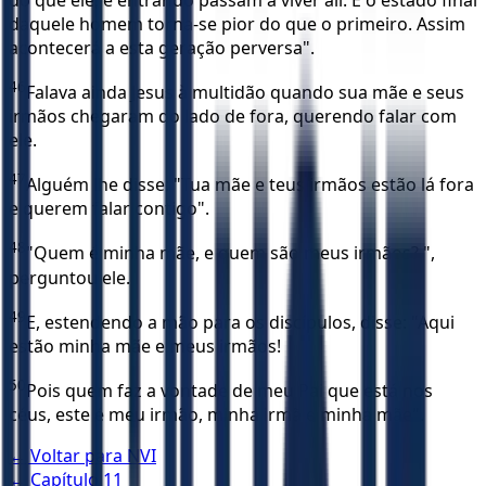
daquele homem torna-se pior do que o primeiro. Assim
acontecerá a esta geração perversa".
46
Falava ainda Jesus à multidão quando sua mãe e seus
irmãos chegaram do lado de fora, querendo falar com
ele.
47
Alguém lhe disse: "Tua mãe e teus irmãos estão lá fora
e querem falar contigo".
48
"Quem é minha mãe, e quem são meus irmãos? ",
perguntou ele.
49
E, estendendo a mão para os discípulos, disse: "Aqui
estão minha mãe e meus irmãos!
50
Pois quem faz a vontade de meu Pai que está nos
céus, este é meu irmão, minha irmã e minha mãe".
← Voltar para
NVI
← Capítulo
11