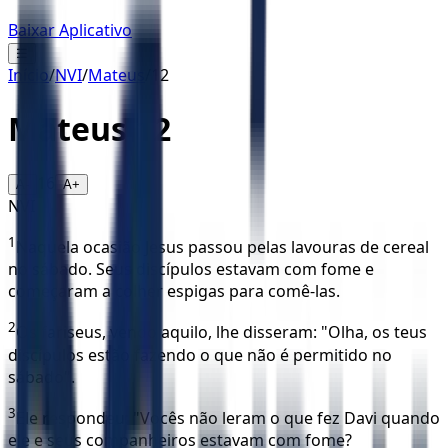
Baixar Aplicativo
☰
Início
/
NVI
/
Mateus
/
12
Mateus
12
16
A-
A+
NVI
1
Naquela ocasião Jesus passou pelas lavouras de cereal
no sábado. Seus discípulos estavam com fome e
começaram a colher espigas para comê-las.
2
Os fariseus, vendo aquilo, lhe disseram: "Olha, os teus
discípulos estão fazendo o que não é permitido no
sábado".
3
Ele respondeu: "Vocês não leram o que fez Davi quando
ele e seus companheiros estavam com fome?