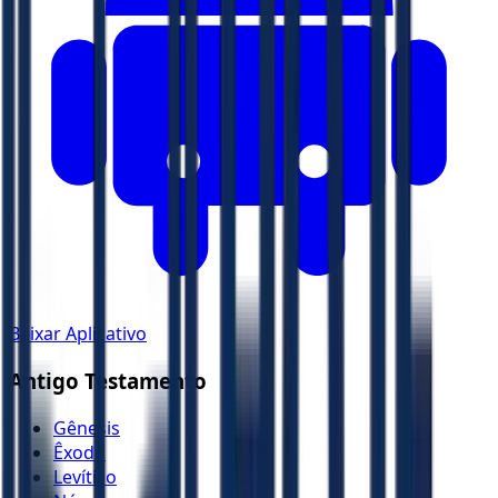
Baixar Aplicativo
Antigo Testamento
Gênesis
Êxodo
Levítico