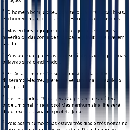
coração.
35
O homem bom, do seu bom tesouro, tira coisas boas,
e o homem mau, do seu mau tesouro, tira coisas más.
36
Mas eu lhes digo que, no dia do juízo, os homens
haverão de dar conta de toda palavra inútil que tiverem
falado.
37
Pois por suas palavras você será absolvido, e por suas
palavras será condenado".
38
Então alguns dos fariseus e mestres da lei lhe
disseram: "Mestre, queremos ver um sinal miraculoso
feito por ti".
39
Ele respondeu: "Uma geração perversa e adúltera
pede um sinal miraculoso! Mas nenhum sinal lhe será
dado, exceto o sinal do profeta Jonas.
40
Pois assim como Jonas esteve três dias e três noites no
ventre de um grande peixe, assim o Filho do homem