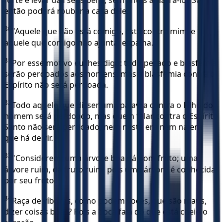
forte e levar dali seus bens, sem antes amarrá-lo? Só
então poderá roubar a casa dele.
30
"Aquele que não está comigo, está contra mim; e
aquele que comigo não ajunta, espalha.
31
Por esse motivo eu lhes digo: todo pecado e blasfêmia
serão perdoados aos homens, mas a blasfêmia contra o
Espírito não será perdoada.
32
Todo aquele que disser uma palavra contra o Filho do
homem será perdoado, mas quem falar contra o Espírito
Santo não será perdoado, nem nesta era nem na era
que há de vir.
33
"Considerem: uma árvore boa dá bom fruto; uma
árvore ruim, dá fruto ruim, pois uma árvore é conhecida
por seu fruto.
34
Raça de víboras, como podem vocês, que são maus,
dizer coisas boas? Pois a boca fala do que está cheio o