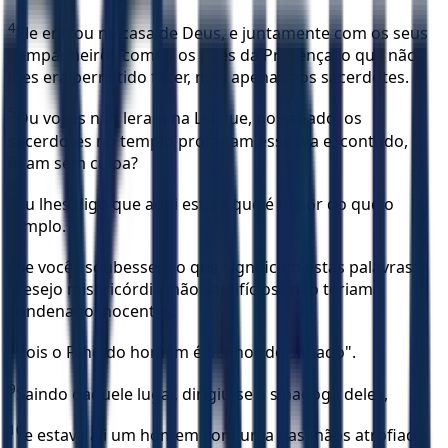
4
Ele entrou na casa de Deus, e juntamente com os seus
companheiros comeu os pães da Presença, o que não
lhes era permitido fazer, mas apenas aos sacerdotes.
5
Ou vocês não leram na Lei que, no sábado, os
sacerdotes no templo profanam esse dia e, contudo,
ficam sem culpa?
6
Eu lhes digo que aqui está o que é maior do que o
templo.
7
Se vocês soubessem o que significam estas palavras:
‘Desejo misericórdia, não sacrifícios’, não teriam
condenado inocentes.
8
Pois o Filho do homem é Senhor do sábado".
9
Saindo daquele lugar, dirigiu-se à sinagoga deles,
10
e estava ali um homem com uma das mãos atrofiada.