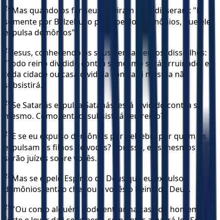
24
Mas quando os fariseus ouviram isso, disseram: "É
somente por Belzebu, o príncipe dos demônios, que ele
expulsa demônios".
25
Jesus, conhecendo os seus pensamentos, disse-lhes:
"Todo reino dividido contra si mesmo será arruinado, e
toda cidade ou casa dividida contra si mesma não
subsistirá.
26
Se Satanás expulsa Satanás, está dividido contra si
mesmo. Como, então, subsistirá seu reino?
27
E se eu expulso demônios por Belzebu, por quem os
expulsam os filhos de vocês? Por isso, eles mesmos
serão juízes sobre vocês.
28
Mas se é pelo Espírito de Deus que eu expulso
demônios, então chegou a vocês o Reino de Deus.
29
"Ou como alguém pode entrar na casa do homem