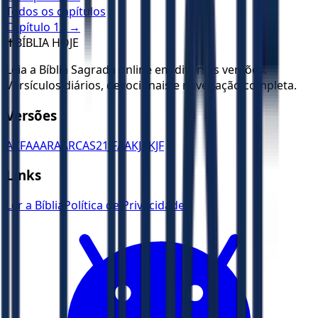
Todos os capítulos
Capítulo
13
→
✝️
BÍBLIA HOJE
Leia a Bíblia Sagrada online em diversas versões.
Versículos diários, devocionais e navegação completa.
Versões
ACF
AA
ARA
ARC
AS21
JFAA
KJA
KJF
Links
Ler a Bíblia
Política de Privacidade