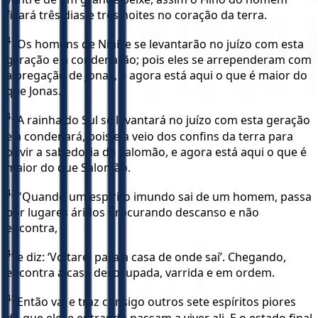
ficará três dias e três noites no coração da terra.
41
Os homens de Nínive se levantarão no juízo com esta
geração e a condenarão; pois eles se arrependeram com
a pregação de Jonas, e agora está aqui o que é maior do
que Jonas.
42
A rainha do Sul se levantará no juízo com esta geração
e a condenará, pois ela veio dos confins da terra para
ouvir a sabedoria de Salomão, e agora está aqui o que é
maior do que Salomão.
43
"Quando um espírito imundo sai de um homem, passa
por lugares áridos procurando descanso e não
encontra,
44
e diz: ‘Voltarei para a casa de onde saí’. Chegando,
encontra a casa desocupada, varrida e em ordem.
45
Então vai e traz consigo outros sete espíritos piores
do que ele, e entrando passam a viver ali. E o estado final