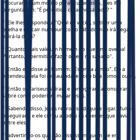
Procurando um motivo para acusar Jesus, eles lhe
perguntaram: "É permitido curar no sábado? "
11
Ele lhes respondeu: "Qual de vocês, se tiver uma
ovelha e ela cair num buraco no sábado, não irá pegá-la
e tirá-la de lá?
12
Quanto mais vale um homem do que uma ovelha!
Portanto, é permitido fazer o bem no sábado".
13
Então ele disse ao homem: "Estenda a mão". Ele a
estendeu, e ela foi restaurada, e ficou boa como a outra.
14
Então os fariseus saíram e começaram a conspirar
sobre como poderiam matar Jesus.
15
Sabendo disso, Jesus retirou-se daquele lugar. Muitos
o seguiram, e ele curou a todos os doentes que havia
entre eles,
16
advertindo-os que não dissessem quem ele era.