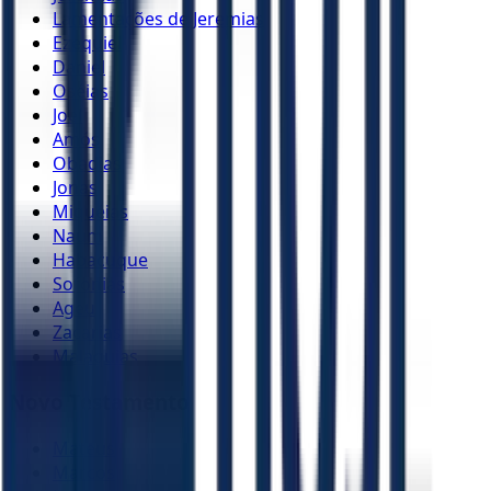
Lamentações de Jeremias
Ezequiel
Daniel
Oséias
Joel
Amós
Obadias
Jonas
Miquéias
Naum
Habacuque
Sofonias
Ageu
Zacarias
Malaquias
Novo Testamento
Mateus
Marcos