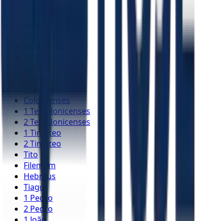
Lucas
João
Atos
Romanos
1 Coríntios
2 Coríntios
Gálatas
Efésios
Filipenses
Colossenses
1 Tessalonicenses
2 Tessalonicenses
1 Timóteo
2 Timóteo
Tito
Filemom
Hebreus
Tiago
1 Pedro
2 Pedro
1 João