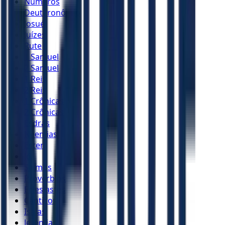
Números
Deuteronômio
Josué
Juízes
Rute
1 Samuel
2 Samuel
1 Reis
2 Reis
1 Crônicas
2 Crônicas
Esdras
Neemias
Ester
Jó
Salmos
Provérbios
Eclesiastes
Cânticos
Isaías
Jeremias