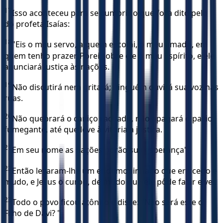
17
Isso aconteceu para se cumprir o que fora dito pelo
do profeta Isaías:
18
"Eis o meu servo, a quem escolhi, o meu amado, em
quem tenho prazer. Porei sobre ele o meu Espírito, e ele
anunciará justiça às nações.
19
Não discutirá nem gritará; ninguém ouvirá sua voz nas
ruas.
20
Não quebrará o caniço rachado, não apagará o pavio
fumegante, até que leve à vitória a justiça.
21
Em seu nome as nações porão sua esperança".
22
Então levaram-lhe um endemoninhado que era cego e
mudo, e Jesus o curou, de modo que ele pôde falar e ver.
23
Todo o povo ficou atônito e disse: "Não será este o
Filho de Davi? "