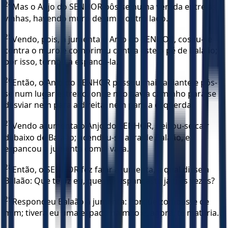
24
Mas o Anjo do SENHOR pôs-se numa vereda entre as
vinhas, havendo muro de um e outro lado.
25
Vendo, pois, a jumenta o Anjo do SENHOR, coseu-se
contra o muro e comprimiu contra este o pé de Balaão;
por isso, tornou a espancá-la.
26
Então, o Anjo do SENHOR passou mais adiante e pôs-
se num lugar estreito, onde não havia caminho para se
desviar nem para a direita, nem para a esquerda.
27
Vendo a jumenta o Anjo do SENHOR, deixou-se cair
debaixo de Balaão; acendeu-se a ira de Balaão, e
espancou a jumenta com a vara.
28
Então, o SENHOR fez falar a jumenta, a qual disse a
Balaão: Que te fiz eu, que me espancaste já três vezes?
29
Respondeu Balaão à jumenta: Porque zombaste de
mim; tivera eu uma espada na mão e, agora, te mataria.