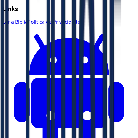
Links
Ler a Bíblia
Política de Privacidade