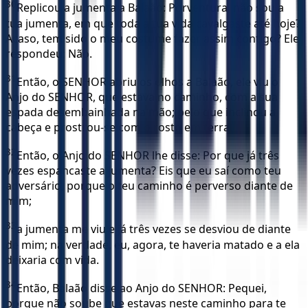
30
Replicou a jumenta a Balaão: Porventura, não sou a
tua jumenta, em que toda a tua vida cavalgaste até hoje?
Acaso, tem sido o meu costume fazer assim contigo? Ele
respondeu: Não.
31
Então, o SENHOR abriu os olhos a Balaão, ele viu o
Anjo do SENHOR, que estava no caminho, com a sua
espada desembainhada na mão; pelo que inclinou a
cabeça e prostrou-se com o rosto em terra.
32
Então, o Anjo do SENHOR lhe disse: Por que já três
vezes espancaste a jumenta? Eis que eu saí como teu
adversário, porque o teu caminho é perverso diante de
mim;
33
a jumenta me viu e já três vezes se desviou de diante
de mim; na verdade, eu, agora, te haveria matado e a ela
deixaria com vida.
34
Então, Balaão disse ao Anjo do SENHOR: Pequei,
porque não soube que estavas neste caminho para te