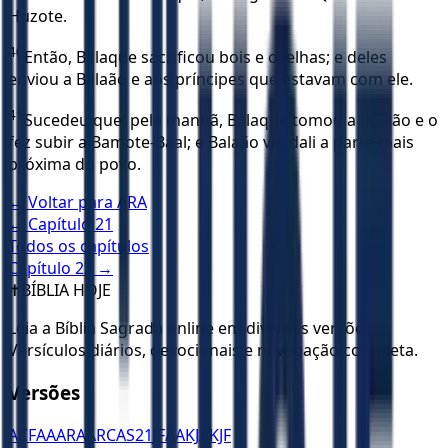
Huzote.
40
Então, Balaque sacrificou bois e ovelhas; e deles
enviou a Balaão e aos príncipes que estavam com ele.
41
Sucedeu que, pela manhã, Balaque tomou a Balaão e o
fez subir a Bamote-Baal; e Balaão viu dali a parte mais
próxima do povo.
← Voltar para
ARA
← Capítulo
21
Todos os capítulos
Capítulo
23
→
✝️
BÍBLIA HOJE
Leia a Bíblia Sagrada online em diversas versões.
Versículos diários, devocionais e navegação completa.
Versões
ACF
AA
ARA
ARC
AS21
JFAA
KJA
KJF