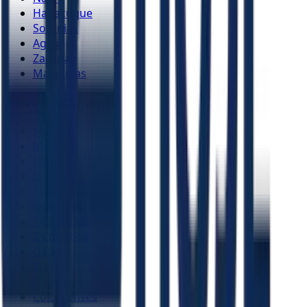
Habacuque
Sofonias
Ageu
Zacarias
Malaquias
Novo Testamento
Mateus
Marcos
Lucas
João
Atos
Romanos
1 Coríntios
2 Coríntios
Gálatas
Efésios
Filipenses
Colossenses