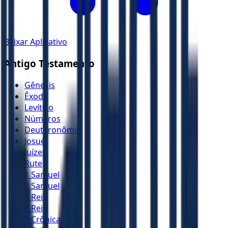
Baixar Aplicativo
Antigo Testamento
Gênesis
Êxodo
Levítico
Números
Deuteronômio
Josué
Juízes
Rute
1 Samuel
2 Samuel
1 Reis
2 Reis
1 Crônicas