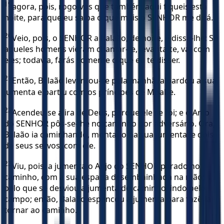
19
agora, pois, rogo-vos que também aqui fiqueis esta
noite, para que eu saiba o que mais o SENHOR me dirá.
20
Veio, pois, o SENHOR a Balaão, de noite, e disse-lhe: Se
aqueles homens vieram chamar-te, levanta-te, vai com
eles; todavia, farás somente o que eu te disser.
21
Então, Balaão levantou-se pela manhã, albardou a sua
jumenta e partiu com os príncipes de Moabe.
22
Acendeu-se a ira de Deus, porque ele se foi; e o Anjo
do SENHOR pôs-se-lhe no caminho por adversário. Ora,
Balaão ia caminhando, montado na sua jumenta, e dois
de seus servos, com ele.
23
Viu, pois, a jumenta o Anjo do SENHOR parado no
caminho, com a sua espada desembainhada na mão;
pelo que se desviou a jumenta do caminho, indo pelo
campo; então, Balaão espancou a jumenta para fazê-la
tornar ao caminho.