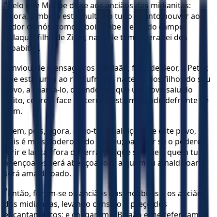
4
pelo que Moabe disse aos anciãos dos midianitas:
Agora, lamberá esta multidão tudo quanto houver ao
redor de nós, como o boi lambe a erva do campo.
Balaque, filho de Zipor, naquele tempo, era rei dos
moabitas.
5
Enviou ele mensageiros a Balaão, filho de Beor, a Petor,
que está junto ao rio Eufrates, na terra dos filhos do seu
povo, a chamá-lo, dizendo: Eis que um povo saiu do
Egito, cobre a face da terra e está morando defronte de
mim.
6
Vem, pois, agora, rogo-te, amaldiçoa-me este povo,
pois é mais poderoso do que eu; para ver se o poderei
ferir e lançar fora da terra, porque sei que a quem tu
abençoares será abençoado, e a quem tu amaldiçoares
será amaldiçoado.
7
Então, foram-se os anciãos dos moabitas e os anciãos
dos midianitas, levando consigo o preço dos
encantamentos; e chegaram a Balaão e lhe referiram as