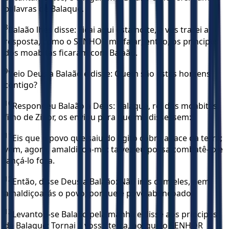
palavras de Balaque.
8
Balaão lhes disse: Ficai aqui esta noite, e vos trarei a
resposta, como o SENHOR me falar; então, os príncipes
dos moabitas ficaram com Balaão.
9
Veio Deus a Balaão e disse: Quem são estes homens
contigo?
10
Respondeu Balaão a Deus: Balaque, rei dos moabitas,
filho de Zipor, os enviou para que me dissessem:
11
Eis que o povo que saiu do Egito cobre a face da terra;
vem, agora, amaldiçoa-mo; talvez eu possa combatê-lo e
lançá-lo fora.
12
Então, disse Deus a Balaão: Não irás com eles, nem
amaldiçoarás o povo; porque é povo abençoado.
13
Levantou-se Balaão pela manhã e disse aos príncipes
de Balaque: Tornai à vossa terra, porque o SENHOR