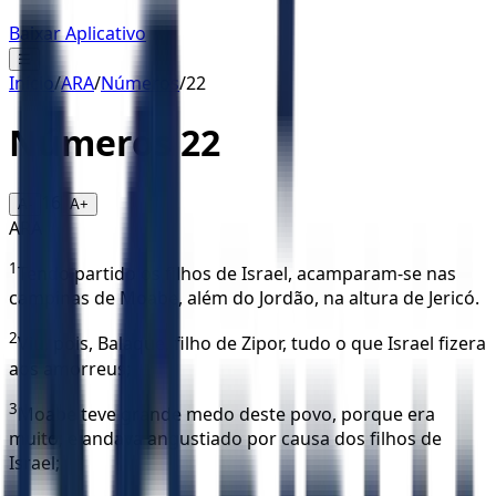
Baixar Aplicativo
☰
Início
/
ARA
/
Números
/
22
Números
22
16
A-
A+
ARA
1
Tendo partido os filhos de Israel, acamparam-se nas
campinas de Moabe, além do Jordão, na altura de Jericó.
2
Viu, pois, Balaque, filho de Zipor, tudo o que Israel fizera
aos amorreus;
3
Moabe teve grande medo deste povo, porque era
muito; e andava angustiado por causa dos filhos de
Israel;