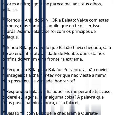
opores a mim; agora, se parece mal aos teus olhos,
voltarei.
35
Tornou o Anjo do SENHOR a Balaão: Vai-te com estes
homens; mas somente aquilo que eu te disser, isso
falarás. Assim, Balaão se foi com os príncipes de
Balaque.
36
Tendo Balaque ouvido que Balaão havia chegado, saiu-
lhe ao encontro até à cidade de Moabe, que está nos
confins do Arnom e na fronteira extrema.
37
Perguntou Balaque a Balaão: Porventura, não enviei
mensageiros a chamar-te? Por que não vieste a mim?
Não posso eu, na verdade, honrar-te?
38
Respondeu Balaão a Balaque: Eis-me perante ti; acaso,
poderei eu, agora, falar alguma coisa? A palavra que
Deus puser na minha boca, essa falarei.
39
Balaão foi com Balaque, e chegaram a Quiriate-