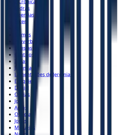
2 Crônicas
Esdras
Neemias
Ester
Jó
Salmos
Provérbios
Eclesiastes
Cânticos
Isaías
Jeremias
Lamentações de Jeremias
Ezequiel
Daniel
Oséias
Joel
Amós
Obadias
Jonas
Miquéias
Naum