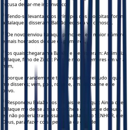
recusa deixar-me ir convosco.
14
Tendo-se levantado os príncipes dos moabitas, foram
a Balaque e disseram: Balaão recusou vir conosco.
15
De novo, enviou Balaque príncipes, em maior número
e mais honrados do que os primeiros,
16
os quais chegaram a Balaão e lhe disseram: Assim diz
Balaque, filho de Zipor: Peço-te não te demores em vir a
mim,
17
porque grandemente te honrarei e farei tudo o que
me disseres; vem, pois, rogo-te, amaldiçoa-me este
povo.
18
Respondeu Balaão aos oficiais de Balaque: Ainda que
Balaque me desse a sua casa cheia de prata e de ouro,
eu não poderia traspassar o mandado do SENHOR, meu
Deus, para fazer coisa pequena ou grande;