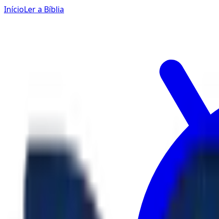
Início
Ler a Bíblia