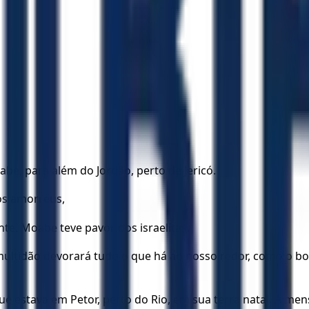
e, para além do Jordão, perto de Jericó.
aos amorreus,
e. Moabe teve pavor dos israelitas.
ultidão devorará tudo o que há ao nosso redor, como o boi 
ue estava em Petor, perto do Rio, em sua terra natal. A me