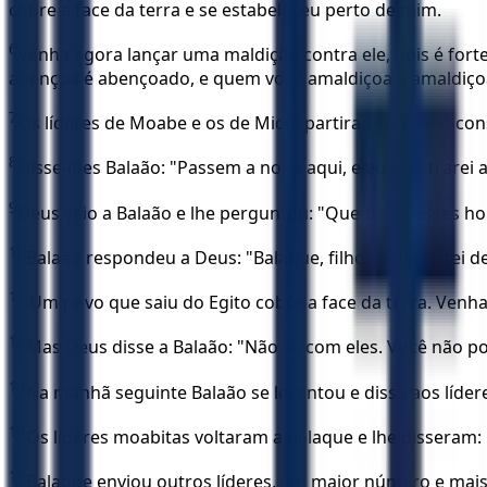
cobre a face da terra e se estabeleceu perto de mim.
6
Venha agora lançar uma maldição contra ele, pois é forte
abençoa é abençoado, e quem você amaldiçoa é amaldiço
7
Os líderes de Moabe e os de Midiã partiram, levando c
8
Disse-lhes Balaão: "Passem a noite aqui, e eu lhes trarei
9
Deus veio a Balaão e lhe perguntou: "Quem são esses h
10
Balaão respondeu a Deus: "Balaque, filho de Zipor, re
11
‘Um povo que saiu do Egito cobre a face da terra. Venha
12
Mas Deus disse a Balaão: "Não vá com eles. Você não p
13
Na manhã seguinte Balaão se levantou e disse aos líder
14
Os líderes moabitas voltaram a Balaque e lhe disseram
15
Balaque enviou outros líderes, em maior número e mais