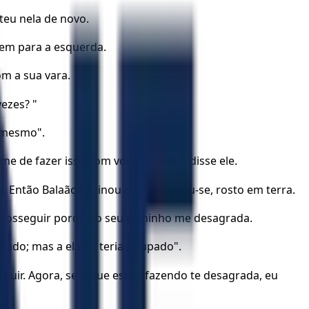
teu nela de novo.
 nem para a esquerda.
om a sua vara.
vezes? "
a mesmo".
e de fazer isso com você? " "Não", disse ele.
Então Balaão inclinou-se e prostrou-se, rosto em terra.
e prosseguir porque o seu caminho me desagrada.
atado; mas a ela eu teria poupado".
guir. Agora, se o que estou fazendo te desagrada, eu