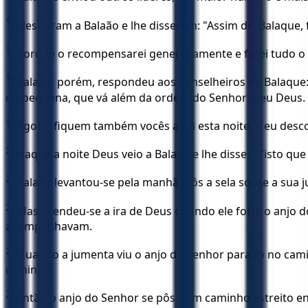
16
Eles foram a Balaão e lhe disseram: "Assim diz Balaque, 
17
porque o recompensarei generosamente e farei tudo o q
18
Balaão, porém, respondeu aos conselheiros de Balaque:
ou pequena, que vá além da ordem do Senhor meu Deus.
19
Agora, fiquem também vocês aqui esta noite, e eu desco
20
Naquela noite Deus veio a Balaão e lhe disse: "Visto qu
21
Balaão levantou-se pela manhã, pôs a sela sobre a sua 
22
Mas acendeu-se a ira de Deus quando ele foi, e o anjo 
acompanhavam.
23
Quando a jumenta viu o anjo do Senhor parado no camin
caminho.
24
Então o anjo do Senhor se pôs num caminho estreito en