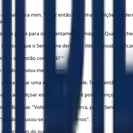
 demais para mim. Talvez então eu tenha condições de derro
ado".
onsigo o preço para os encantamentos mágicos. Quando che
 a resposta que o Senhor me der". E os líderes moabitas fic
omens que estão com você? "
i de Moabe, enviou-me esta mensagem:
 agora lançar uma maldição contra ele. Talvez então eu tenh
oderá amaldiçoar este povo, porque é povo abençoado".
es de Balaque: "Voltem para a sua terra, pois o Senhor nã
: "Balaão recusou-se a acompanhar-nos".
 importantes do que os primeiros.