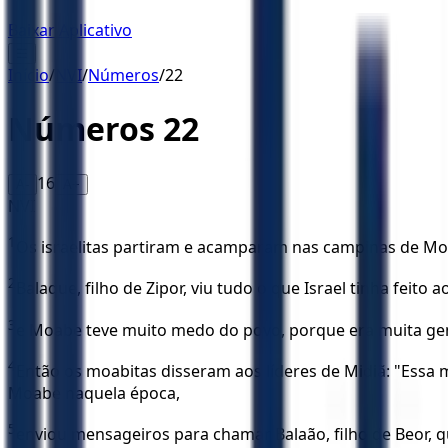
Baixar Aplicativo
☰
Início
/
NVI
/
Números
/
22
Números
22
16
A-
A+
NVI
1
Os israelitas partiram e acamparam nas campinas de Moab
2
Balaque, filho de Zipor, viu tudo o que Israel tinha feito 
3
e Moabe teve muito medo do povo, porque era muita gent
4
Então os moabitas disseram aos líderes de Midiã: "Essa m
Moabe naquela época,
5
enviou mensageiros para chamar Balaão, filho de Beor, q