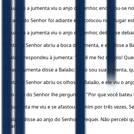
25
Quando a jumenta viu o anjo do Senhor, encostou-se no 
26
O anjo do Senhor foi adiante e se colocou num lugar est
27
Quando a jumenta viu o anjo do Senhor, deitou-se debai
28
Então o Senhor abriu a boca da jumenta, e ela disse a Ba
29
Balaão respondeu à jumenta: "Você me fez de tolo! Qu
30
Mas a jumenta disse a Balaão: "Não sou sua jumenta, qu
31
Então o Senhor abriu os olhos de Balaão, e ele viu o a
32
E o anjo do Senhor lhe perguntou: "Por que você bateu
33
A jumenta me viu e se afastou de mim por três vezes. Se
34
Balaão disse ao anjo do Senhor: "Pequei. Não percebi 
voltarei".