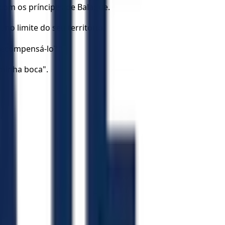
 com os príncipes de Balaque.
o limite do seu território.
recompensá-lo? "
 minha boca".