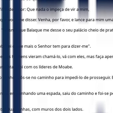
filho de Zipor: Que nada o impeça de vir a mim,
ue você me disser. Venha, por favor, e lance para mim uma
 "Mesmo que Balaque me desse o seu palácio cheio de prat
brirei o que mais o Senhor tem para dizer-me".
e esses homens vieram chamá-lo, vá com eles, mas faça apen
jumenta e foi com os líderes de Moabe.
do Senhor pôs-se no caminho para impedi-lo de prosseguir.
ho, empunhando uma espada, saiu do caminho e foi-se pelo
tre duas vinhas, com muros dos dois lados.