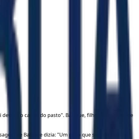
devora o capim do pasto". Balaque, filho de Zipor, rei de
nsagem de Balaque dizia: "Um povo que saiu do Egito