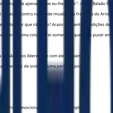
ns, mas fale apenas o que eu lhe disser". Assim Balaão foi
o seu encontro na cidade moabita da fronteira do Arnom, n
temente? Por que não veio? Acaso não tenho condições de 
 de dizer alguma coisa? Direi somente o que Deus puser em
 a Balaão e aos líderes que com ele estavam.
Bamote-Baal, de onde viu uma parte do povo.
los diários, devocionais e navegação completa.