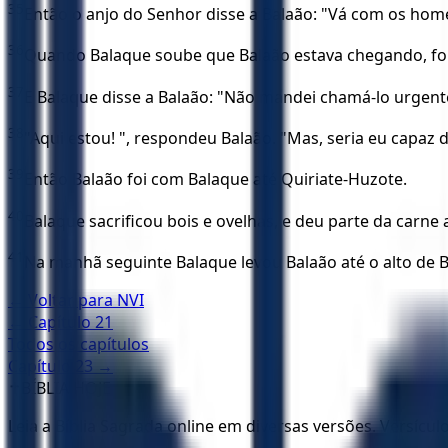
35
Então o anjo do Senhor disse a Balaão: "Vá com os home
36
Quando Balaque soube que Balaão estava chegando, foi a
37
E Balaque disse a Balaão: "Não mandei chamá-lo urgen
38
"Aqui estou! ", respondeu Balaão. "Mas, seria eu capaz
39
Então Balaão foi com Balaque até Quiriate-Huzote.
40
Balaque sacrificou bois e ovelhas, e deu parte da carne
41
Na manhã seguinte Balaque levou Balaão até o alto de 
← Voltar para
NVI
← Capítulo
21
Todos os capítulos
Capítulo
23
→
✝️
BÍBLIA HOJE
Leia a Bíblia Sagrada online em diversas versões. Versícu