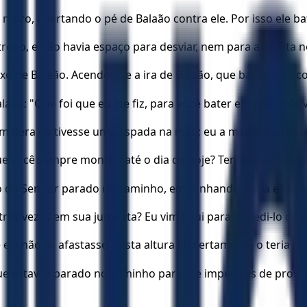
muro, apertando o pé de Balaão contra ele. Por isso ele ba
reito, e não havia espaço para desviar, nem para a direita
xo de Balaão. Acendeu-se a ira de Balaão, que bateu nela c
laão: "Que foi que eu lhe fiz, para você bater em mim três 
em dera eu tivesse uma espada na mão; eu a mataria agor
e você sempre montou até o dia de hoje? Tenho eu o costum
njo do Senhor parado no caminho, empunhando a sua espada. 
 três vezes em sua jumenta? Eu vim aqui para impedi-lo d
 ela não se afastasse a esta altura eu certamente o teria m
que estavas parado no caminho para me impedires de prosse