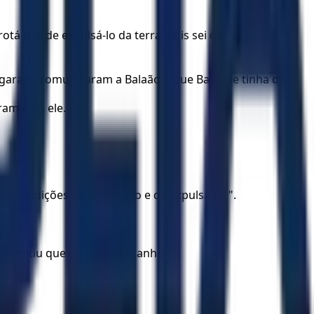
tá-lo e de expulsá-lo da terra. Pois sei que quem você
garam, comunicaram a Balaão o que Balaque tinha dito.
aram com ele.
a condições de derrotá-lo e de expulsá-lo’ ".
o permitiu que eu os acompanhe".