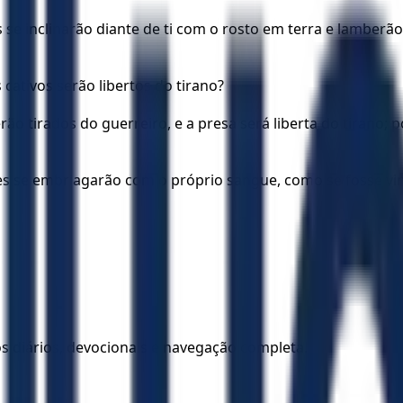
es se inclinarão diante de ti com o rosto em terra e lambe
 cativos serão libertos do tirano?
o tirados do guerreiro, e a presa será liberta do tirano; po
eles se embriagarão com o próprio sangue, como se fosse v
los diários, devocionais e navegação completa.