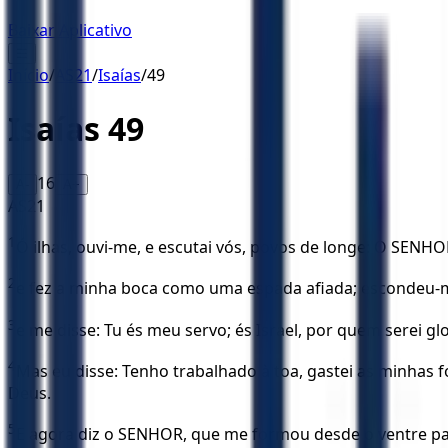
Baixar Aplicativo
☰
Início
/
AS21
/
Isaías
/
49
Isaías
49
16
A-
A+
AS21
1
Ó ilhas, ouvi-me, e escutai vós, povos de longe: O SE
2
e fez a minha boca como uma espada afiada; escondeu-m
3
e me disse: Tu és meu servo; és Israel, por quem serei glo
4
Mas eu disse: Tenho trabalhado à toa, gastei as minhas 
Deus.
5
E agora diz o SENHOR, que me formou desde o ventre para 