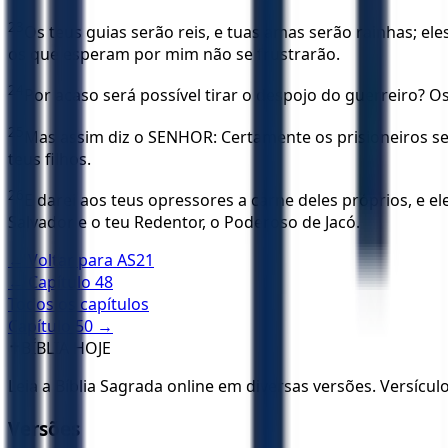
23
Os teus guias serão reis, e tuas amas serão rainhas; el
os que esperam por mim não se frustrarão.
24
Por acaso será possível tirar o despojo do guerreiro? Os
25
Mas assim diz o SENHOR: Certamente os prisioneiros serã
teus filhos.
26
E darei aos teus opressores a carne deles próprios, e 
Salvador e o teu Redentor, o Poderoso de Jacó.
← Voltar para
AS21
← Capítulo
48
Todos os capítulos
Capítulo
50
→
✝️
BÍBLIA HOJE
Leia a Bíblia Sagrada online em diversas versões. Versícu
Versões