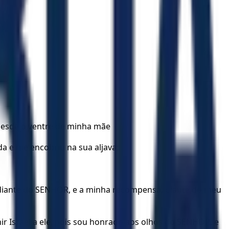
desde o ventre de minha mãe
 e me encobriu na sua aljava;
tá diante do SENHOR, e a minha recompensa, diante do meu
ir Israel a ele, pois sou honrado aos olhos do SENHOR, e