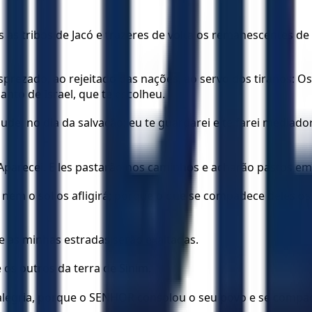
s as tribos de Jacó e trazeres de volta os remanescentes de
sprezado, ao rejeitado das nações, ao servo dos tiranos: Os
anto de Israel, que te escolheu.
udei no dia da salvação; eu te guardarei e te farei mediado
: Aparecei. E les pastarão nos caminhos e acharão pastos e
nem o sol os afligirá; porque o que se compadece deles o
as minhas estradas serão exaltadas.
e os outros da terra de Sinim.
 de alegria, porque o SENHOR consolou o seu povo e se compa