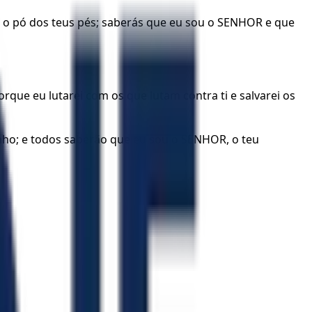
rão o pó dos teus pés; saberás que eu sou o SENHOR e que
rque eu lutarei com os que lutam contra ti e salvarei os
inho; e todos saberão que eu sou o SENHOR, o teu