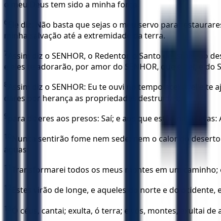
o meu Deus tem sido a minha força.
6
Ele diz: Não basta que sejas o meu servo para restaurare
minha salvação até a extremidade da terra.
7
Assim diz o SENHOR, o Redentor, o Santo de Israel, ao de
e eles te adorarão, por amor do SENHOR, que é fiel, e do S
8
Assim diz o SENHOR: Eu te ouvi no tempo aceitável e te aj
dares por herança as propriedades destruídas;
9
para dizeres aos presos: Saí; e aos que estão nas trevas
10
Nunca sentirão fome nem sede; nem o calor do deserto 
águas.
11
Transformarei todos os meus montes em um caminho; e 
12
Estes virão de longe, e aqueles do norte e do ocidente, 
13
Ó céus, cantai; exulta, ó terra; e vós, montes, exultai