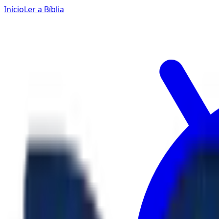
Início
Ler a Bíblia