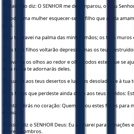
14
Mas Sião diz: O SENHOR me desamparou, o meu Senhor
15
Pode uma mulher esquecer-se do filho que ainda amame
de ti.
16
Eu te gravei na palma das minhas mãos; os teus muros
17
Os teus filhos voltarão depressa; mas os teus destruidor
18
Levanta os olhos ao redor e olha; todos estes que se aj
uma noiva te adornarás deles.
19
Quanto aos teus desertos e lugares desolados, e à tua 
20
Os filhos que perdeste ainda dirão aos teus ouvidos: 
21
Então dirás no coração: Quem gerou estes filhos para mi
estavam?
22
Assim diz o SENHOR Deus: Eu acenarei para as nações e l
sobre os ombros.