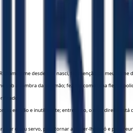
NHOR chamou-me desde que nasci, fez menção do meu nome 
e sob a sombra da sua mão; fez-me como uma flecha polida
rificado.
forças em vão e inutilmente; entretanto, o meu direito es
ser o seu servo, para tornar a trazer-lhe Jacó e para reun