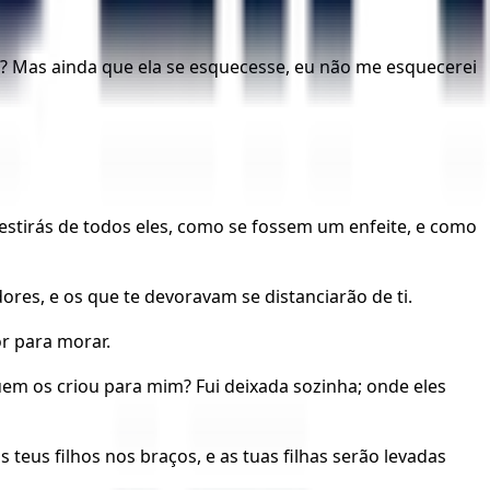
? Mas ainda que ela se esquecesse, eu não me esquecerei
vestirás de todos eles, como se fossem um enfeite, e como
res, e os que te devoravam se distanciarão de ti.
r para morar.
Quem os criou para mim? Fui deixada sozinha; onde eles
teus filhos nos braços, e as tuas filhas serão levadas