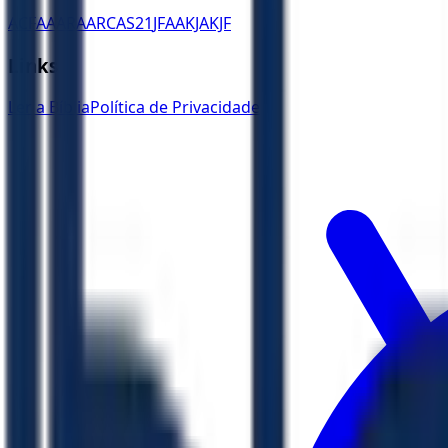
ACF
AA
ARA
ARC
AS21
JFAA
KJA
KJF
Links
Ler a Bíblia
Política de Privacidade