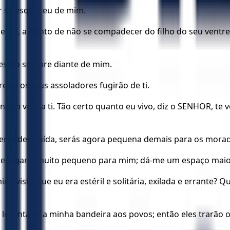
 se esqueceu de mim.
nta, a ponto de não se compadecer do filho do seu ventre
 estão sempre diante de mim.
es e os teus assoladores fugirão de ti.
untam vêm a ti. Tão certo quanto eu vivo, diz o SENHOR, te 
terra destruída, serás agora pequena demais para os morado
Este lugar é muito pequeno para mim; dá-me um espaço maio
m, visto que eu era estéril e solitária, exilada e errante? 
evantarei a minha bandeira aos povos; então eles trarão os 