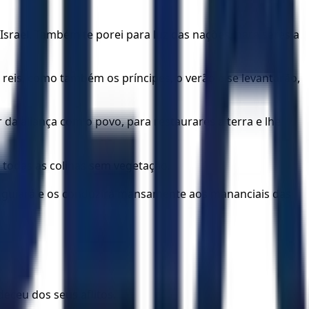
 Israel. Também te porei para luz das nações, para seres a
 reis, como também os príncipes, o verão e se levantarão,
r da aliança com o povo, para restaurares a terra e lhe
m todas as colinas sem vegetação.
s guiará e os conduzirá mansamente aos mananciais das
deceu dos seus aflitos.