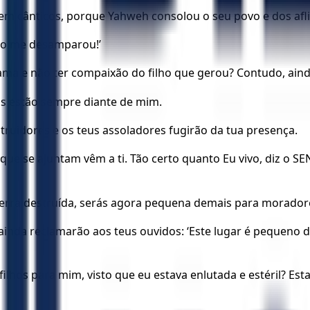
i em cânticos, porque Yahweh consolou o seu povo e dos afli
no me desamparou!’
 e não ter compaixão do filho que gerou? Contudo, ainda 
os estão sempre diante de mim.
truidores e os teus assoladores fugirão da tua presença.
que se ajuntam vêm a ti. Tão certo quanto Eu vivo, diz o S
terra destruída, serás agora pequena demais para moradores
ainda reclamarão aos teus ouvidos: ‘Este lugar é pequeno 
lhos para mim, visto que eu estava enlutada e estéril? Est