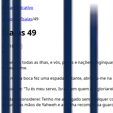
Baixar Aplicativo
☰
Início
/
KJA
/
Isaías
/
49
Isaías
49
16
A-
A+
KJA
1
Ouvi-me, todas as ilhas, e vós, povos e nações longínq
o meu nome.
2
De minha boca fez uma espada cortante, abrigou-me na 
3
Disse-me: “Tu és meu servo, Israel, em quem me gloriarei
4
Todavia considerei: Tenho me afadigado sem qualquer c
seguro nas mãos de Yahweh e a minha recompensa guar