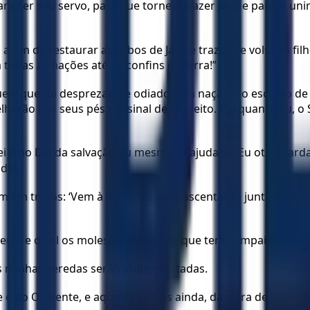
ser seu servo, para que torne a trazer Jacó e para reunir 
 a fim de restaurar as tribos de Jacó e trazer de volta os fi
todas as nações até os confins da terra!”
uele que foi desprezado e odiado pela nação, ao escravo de
oelharão aos seus pés em sinal de respeito. Porquanto Eu,
 e no Dia da salvação Eu mesmo te ajudarei; Eu ote guardar
adas,
ram em trevas: ‘Vem à luz!’. Eles se apascentarão junto às 
to e o sol os molestarão. Aquele que tem compaixão deles 
s minhas veredas serão implementadas.
e e do Ocidente, e aqueles outros ainda, da terra de Sinim.”