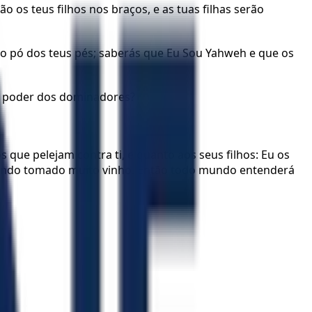
o os teus filhos nos braços, e as tuas filhas serão
ão o pó dos teus pés; saberás que Eu Sou Yahweh e que os
do poder dos dominadores?
 que pelejam contra ti, e quanto aos seus filhos: Eu os
avendo tomado muito vinho. Então todo mundo entenderá