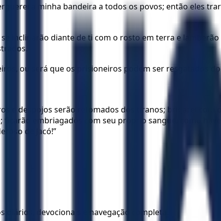
rguerei a minha bandeira a todos os povos; então eles trarã
s se inclinarão diante de ti com o rosto em terra e lamber
trados.
iros, ou será que os prisioneiros podem ser resgatados 
ros e despojos serão retomados dos tiranos; brigarei com os
rne; ficarão embriagados com seu próprio sangue, como h
eroso de Jacó!”
los diários, devocionais e navegação completa.