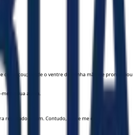
u e convocou; desde o ventre de minha mãe ele pronunciou
me na sua aljava.
a resultado algum. Contudo, o que me é devido está