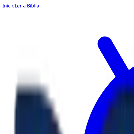
Início
Ler a Bíblia