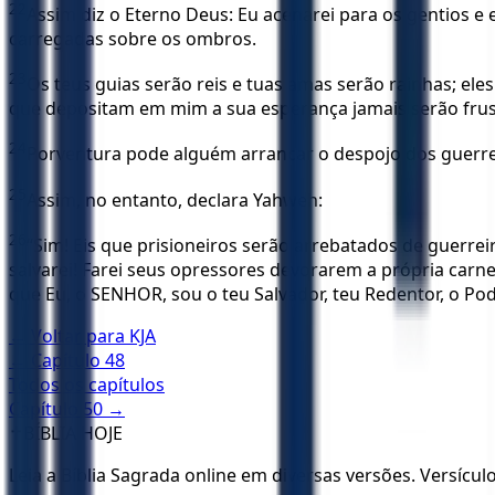
22
Assim diz o Eterno Deus: Eu acenarei para os gentios e e
carregadas sobre os ombros.
23
Os teus guias serão reis e tuas amas serão rainhas; ele
que depositam em mim a sua esperança jamais serão frus
24
Porventura pode alguém arrancar o despojo dos guerre
25
Assim, no entanto, declara Yahweh:
26
“Sim! Eis que prisioneiros serão arrebatados de guerrei
salvarei! Farei seus opressores devorarem a própria ca
que Eu, o SENHOR, sou o teu Salvador, teu Redentor, o Pod
← Voltar para
KJA
← Capítulo
48
Todos os capítulos
Capítulo
50
→
✝️
BÍBLIA HOJE
Leia a Bíblia Sagrada online em diversas versões. Versícu