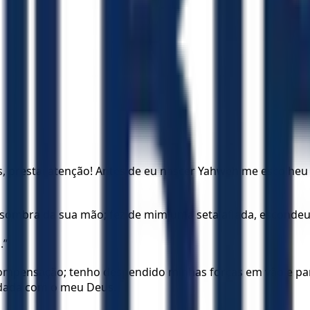
uas, prestai atenção! Antes de eu nascer Yahweh me escolhe
sombra da sua mão; fez de mim uma seta afiada, escondeu-
.”
ompensação; tenho despendido minhas forças em vão e par
dada com o meu Deus.