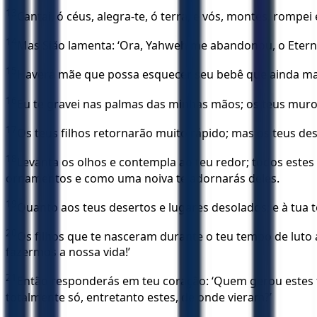
13
Cantai, ó céus, alegra-te, ó terra, e vós, montes, rompe
14
Mas Sião lamenta: ‘Ora, Yahweh me abandonou, o Eter
15
Haverá mãe que possa esquecer seu bebê que ainda mama
16
Eu te gravei nas palmas das minhas mãos; os teus mur
17
Os teus filhos retornarão muito rápido; mas os teus des
18
Levanta os olhos e contempla ao teu redor; todos estes 
ornamentos e como uma noiva te adornarás deles.
19
Quanto aos teus desertos e lugares desolados; e à tua 
20
Os filhos que te nasceram durante o teu tempo de luto 
fazermos a nossa vida!’
21
Então responderás em teu coração: ‘Quem gerou estes fi
totalmente só, entretanto estes, de onde vieram?’