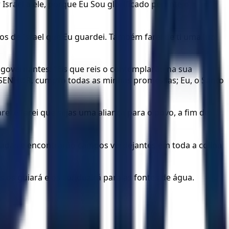
Israel a ele, porque Eu Sou glorificado perante o
lhos de Israel que Eu guardei. Também farei de ti uma luz
 governantes: “Eis que reis o contemplarão na sua
 o SENHOR, cumpro todas as minhas promessas; Eu, o Santo
ei e farei que sejas uma aliança para o povo, a fim de
estradas e encontrarão campos verdejantes em toda a colina
os guiará e os conduzirá para as fontes de água.