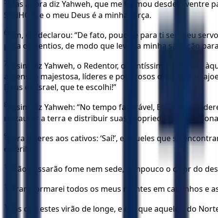
5
Mas agora diz Yahweh, que me formou desde o ventre para 
SENHOR, e o meu Deus é a minha força.
6
Sim, ele declarou: “De fato, pouco é para ti ser meu servo
para os gentios, de modo que leves a minha salvação para 
7
Assim diz Yahweh, o Redentor, o Santíssimo de Israel, àq
ascensão majestosa, líderes e poderosos o verão e se aj
Deus de Israel, que te escolhi!”
8
Assim diz Yahweh: “No tempo favorável, Eu te responderei
restaurar a terra e distribuir suas propriedades abandon
9
para dizeres aos cativos: ‘Saí!’, e àqueles que se encont
estéril.
10
Não passarão fome nem sede, tampouco o calor do deser
11
Transformarei todos os meus montes em caminhos e a
12
Eis que estes virão de longe, e eis, que aqueles, do Nort