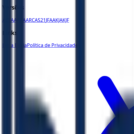
Versões
ACF
AA
ARA
ARC
AS21
JFAA
KJA
KJF
Links
Ler a Bíblia
Política de Privacidade