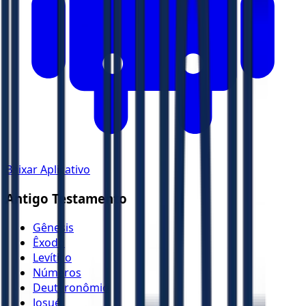
Baixar Aplicativo
Antigo Testamento
Gênesis
Êxodo
Levítico
Números
Deuteronômio
Josué