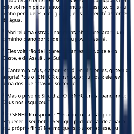
Não terão fome nem sede. Não serão castigados nem
pelo sol nem pelos ventos quentes do deserto, pois eu
tenho pena deles, e os guiarei, e os levarei até as fontes
de água.
11
Abrirei uma estrada nas montanhas, prepararei um
caminho plano por onde o meu povo passará.
12
Eles voltarão de lugares distantes, do Norte e do
Oeste, e de Assuã , no Sul.”
13
Cantem, ó céus, e alegre-se, ó terra! Montes, gritem de
alegria! Pois o SENHOR consolou o seu povo; ele teve
pena dos que estavam sofrendo.
14
Mas o povo de Sião diz: “O SENHOR nos abandonou;
Deus nos esqueceu.”
15
O SENHOR responde: “Será que uma mãe pode
esquecer o seu bebê? Será que pode deixar de amar o
seu próprio filho? Mesmo que isso acontecesse, eu