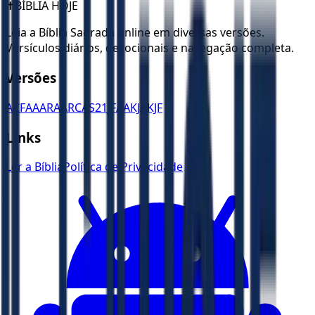
✝️
BÍBLIA HOJE
Leia a Bíblia Sagrada online em diversas versões.
Versículos diários, devocionais e navegação completa.
Versões
ACF
AA
ARA
ARC
AS21
JFAA
KJA
KJF
Links
Ler a Bíblia
Política de Privacidade