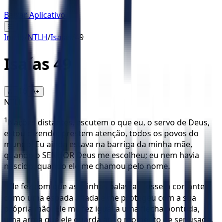
Baixar Aplicativo
☰
Início
/
NTLH
/
Isaías
/
49
Isaías
49
16
A-
A+
NTLH
1
Nações distantes, escutem o que eu, o servo de Deus,
estou dizendo; prestem atenção, todos os povos do
mundo! Eu ainda estava na barriga da minha mãe,
quando o SENHOR Deus me escolheu; eu nem havia
nascido, quando ele me chamou pelo nome.
2
Ele fez com que as minhas palavras fossem cortantes
como uma espada afiada e me protegeu com a sua
própria mão. Ele me fez igual a uma flecha pontuda,
uma arma que ele guarda até o momento de ser usada.