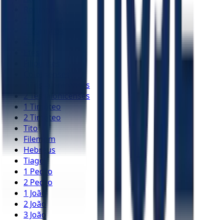
Romanos
1 Coríntios
2 Coríntios
Gálatas
Efésios
Filipenses
Colossenses
1 Tessalonicenses
2 Tessalonicenses
1 Timóteo
2 Timóteo
Tito
Filemom
Hebreus
Tiago
1 Pedro
2 Pedro
1 João
2 João
3 João