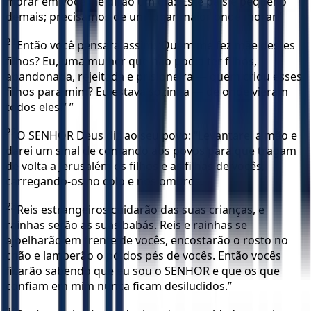
morar em você lhe dirão um dia: ‘Este país é pequeno
demais; precisamos de um lugar maior onde morar!’
21
Então você pensará assim: ‘Quem me fez mãe destes
filhos? Eu, uma mulher que não podia ter filhos,
abandonada, rejeitada e prisioneira — quem criou esses
filhos para mim? Eu estava sozinha — de onde vieram
todos eles?’ ”
22
O SENHOR Deus diz ao seu povo: “Levantarei a mão e
darei um sinal de comando aos povos para que tragam
de volta a Jerusalém os filhos e as filhas de vocês,
carregando-os no colo e nos ombros.
23
Reis estrangeiros cuidarão das suas crianças, e
rainhas serão as suas babás. Reis e rainhas se
ajoelharão em frente de vocês, encostarão o rosto no
chão e lamberão o pó dos pés de vocês. Então vocês
ficarão sabendo que eu sou o SENHOR e que os que
confiam em mim nunca ficam desiludidos.”