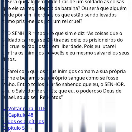
24
Será que alguém pode tirar de um soldado as coisas
que ele carrega depois da batalha? Ou será que alguém
pode pôr em liberdade os que estão sendo levados
como prisioneiros por um rei cruel?
25
O SENHOR responde que sim e diz: “As coisas que o
soldado carrega serão tiradas dele; os prisioneiros do
rei cruel serão postos em liberdade. Pois eu lutarei
contra os inimigos de vocês e eu mesmo salvarei os seus
filhos.
26
Farei com que os seus inimigos comam a sua própria
carne e bebam o seu próprio sangue como se fosse
vinho. Então todos ficarão sabendo que eu, o SENHOR,
sou o Salvador de vocês; que eu, o poderoso Deus de
Israel, sou o seu Redentor.”
← Voltar para
NTLH
← Capítulo
48
Todos os capítulos
Capítulo
50
→