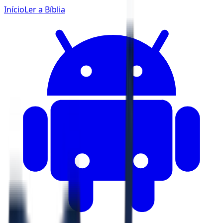
Início
Ler a Bíblia