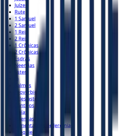
Juízes
Rute
1 Samuel
2 Samuel
1 Reis
2 Reis
1 Crônicas
2 Crônicas
Esdras
Neemias
Ester
Jó
Salmos
Provérbios
Eclesiastes
Cânticos
Isaías
Jeremias
Lamentações de Jeremias
Ezequiel