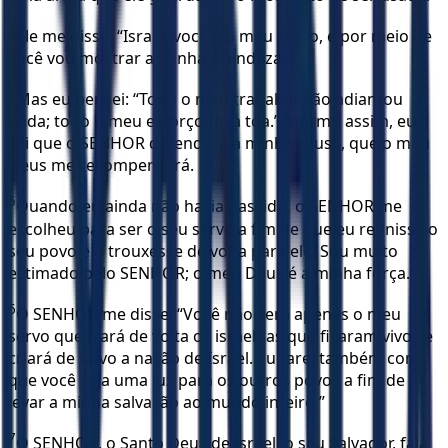
3
Ele me disse: “Israel, você é o meu servo, e por meio de
você vou mostrar a minha grandeza.”
4
Mas eu pensei: “Todo o meu trabalho não adiantou
nada; todo o meu esforço foi à toa.” Mesmo assim, eu
sei que o SENHOR defenderá a minha causa, que o meu
Deus me recompensará.
5
Quando eu ainda não havia nascido, o SENHOR me
escolheu para ser o seu servo a fim de que eu reunisse o
seu povo e o trouxesse de volta para ele. Sou muito
estimado pelo SENHOR; o meu Deus é a minha força.
6
O SENHOR me disse: “Você não será apenas o meu
servo que trará de volta os israelitas que ficaram vivos e
criará de novo a nação de Israel. Eu farei também com
que você seja uma luz para os outros povos a fim de
levar a minha salvação ao mundo inteiro.”
7
O SENHOR, o Santo Deus de Israel, o seu Salvador, fala