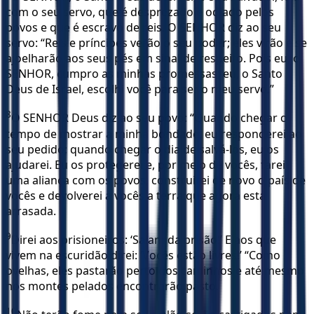
com o seu servo, que é desprezado e odiado pelos
povos e que é escravo de reis. O SENHOR diz ao seu
servo: “Reis e príncipes verão o seu poder; eles virão e se
ajoelharão aos seus pés em sinal de respeito. Pois eu, o
SENHOR, cumpro as minhas promessas; eu, o Santo
Deus de Israel, escolhi você para ser o meu servo.”
8
O SENHOR Deus diz ao seu povo: “Quando chegar o
tempo de mostrar a minha bondade, eu responderei ao
seu pedido; quando chegar o dia de salvá-los, eu os
ajudarei. Eu os protegerei e, por meio de vocês, farei
uma aliança com os povos, construirei de novo o país de
vocês e devolverei a vocês a terra que agora está
arrasada.
9
Direi aos prisioneiros: ‘Saiam da prisão!’ E aos que
vivem na escuridão direi: ‘Vocês estão livres!’ “Como
ovelhas, eles pastarão perto dos caminhos e até mesmo
nos montes pelados encontrarão pasto.
10