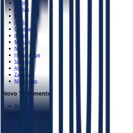
Daniel
Oséias
Joel
Amós
Obadias
Jonas
Miquéias
Naum
Habacuque
Sofonias
Ageu
Zacarias
Malaquias
Novo Testamento
Mateus
Marcos
Lucas
João
Atos