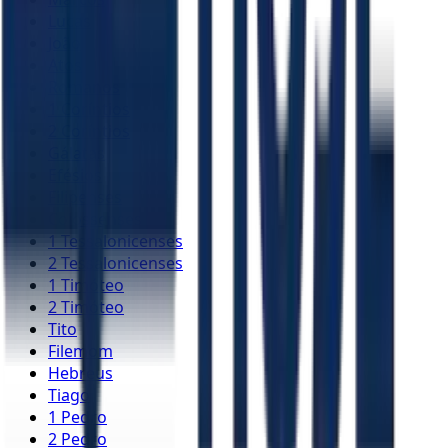
Lucas
João
Atos
Romanos
1 Coríntios
2 Coríntios
Gálatas
Efésios
Filipenses
Colossenses
1 Tessalonicenses
2 Tessalonicenses
1 Timóteo
2 Timóteo
Tito
Filemom
Hebreus
Tiago
1 Pedro
2 Pedro