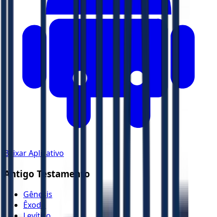
Baixar Aplicativo
Antigo Testamento
Gênesis
Êxodo
Levítico