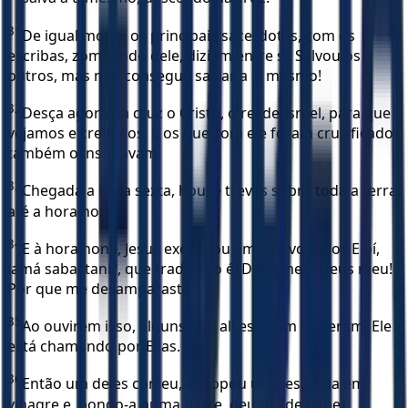
31
De igual modo, os principais sacerdotes, com os
escribas, zombando dele, diziam entre si: Salvou os
outros, mas não consegue salvar a si mesmo!
32
Desça agora da cruz o Cristo, o rei de Israel, para que
vejamos e creiamos. E os que com ele foram crucificados
também o insultavam.
33
Chegada a hora sexta, houve trevas sobre toda a terra,
até a hora nona.
34
E à hora nona, Jesus exclamou em alta voz: Eloí, Eloí,
lamá sabactani?, que traduzido é: Deus meu! Deus meu!
Por que me desamparaste?
35
Ao ouvirem isso, alguns que ali estavam disseram: Ele
está chamando por Elias.
36
Então um deles correu, ensopou uma esponja em
vinagre e, pondo-a numa haste, deu-lhe de beber,