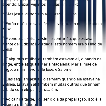
dizendo: Deixai, vejamos se Elias virá tirá-lo.
37
Mas Jesus, dando um alto brado, expirou.
38
Então o véu do santuário se rasgou em dois, de alto a
baixo.
39
E vendo-o expirar assim, o centurião, que estava
diante dele, disse: É verdade, este homem era o Filho de
Deus!
40
E algumas mulheres também estavam ali, olhando de
longe, entre as quais Maria Madalena; Maria, mãe de
Tiago, o mais novo, e de José; e Salomé.
41
Elas seguiam Jesus e o serviam quando ele estava na
Galileia. Estavam ali também muitas outras que tinham
subido com ele para Jerusalém.
42
Ao cair da tarde, por ser o dia da preparação, isto é, a
véspera do sábado,