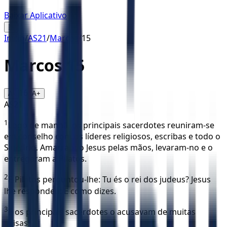
Baixar Aplicativo
☰
Início
/
AS21
/
Marcos
/
15
Marcos
15
16
A-
A+
AS21
1
Logo de manhã, os principais sacerdotes reuniram-se
em conselho com os líderes religiosos, escribas e todo o
Sinédrio. Amarrando Jesus pelas mãos, levaram-no e o
entregaram a Pilatos.
2
E Pilatos perguntou-lhe: Tu és o rei dos judeus? Jesus
lhe respondeu: É como dizes.
3
E os principais sacerdotes o acusavam de muitas
coisas.