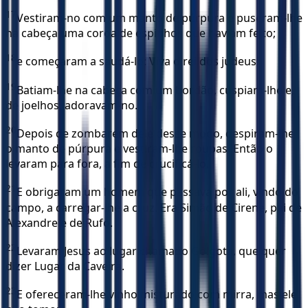
17
Vestiram-no com um manto de púrpura e puseram-lhe
na cabeça uma coroa de espinhos que haviam feito;
18
e começaram a saudá-lo: Viva o rei dos judeus!
19
Batiam-lhe na cabeça com um bordão, cuspiam-lhe e,
de joelhos, adoravam-no.
20
Depois de zombarem dele desse modo, despiram-lhe
o manto de púrpura e vestiram-lhe roupas. Então o
levaram para fora, a fim de crucificá-lo.
21
E obrigaram um homem que passava por ali, vindo do
campo, a carregar-lhe a cruz. Era Simão de Cirene, pai de
Alexandre e de Rufo.
22
Levaram Jesus ao lugar chamado Gólgota, que quer
dizer Lugar da Caveira.
23
E ofereceram-lhe vinho misturado com mirra, mas ele