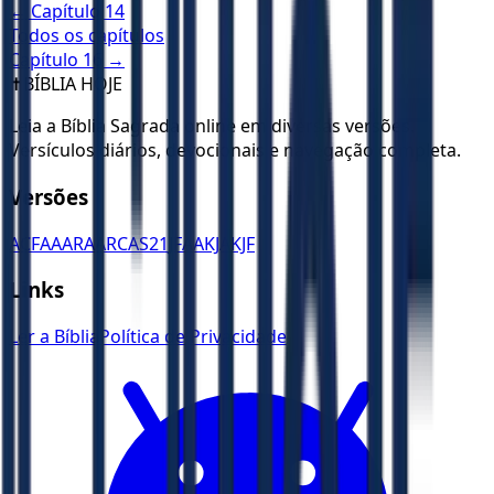
← Capítulo
14
Todos os capítulos
Capítulo
16
→
✝️
BÍBLIA HOJE
Leia a Bíblia Sagrada online em diversas versões.
Versículos diários, devocionais e navegação completa.
Versões
ACF
AA
ARA
ARC
AS21
JFAA
KJA
KJF
Links
Ler a Bíblia
Política de Privacidade