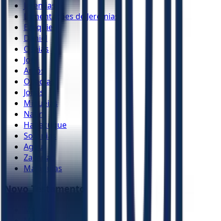
Jeremias
Lamentações de Jeremias
Ezequiel
Daniel
Oséias
Joel
Amós
Obadias
Jonas
Miquéias
Naum
Habacuque
Sofonias
Ageu
Zacarias
Malaquias
Novo Testamento
Mateus
Marcos