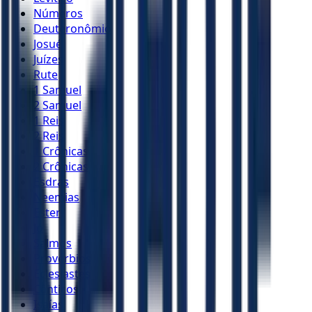
Números
Deuteronômio
Josué
Juízes
Rute
1 Samuel
2 Samuel
1 Reis
2 Reis
1 Crônicas
2 Crônicas
Esdras
Neemias
Ester
Jó
Salmos
Provérbios
Eclesiastes
Cânticos
Isaías