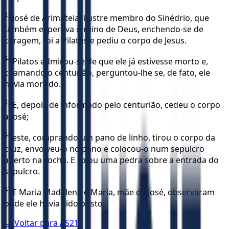
43
José de Arimateia, ilustre membro do Sinédrio, que
também esperava o reino de Deus, enchendo-se de
coragem, foi a Pilatos e pediu o corpo de Jesus.
44
Pilatos admirou-se de que ele já estivesse morto e,
chamando o centurião, perguntou-lhe se, de fato, ele
havia morrido.
45
E, depois de informado pelo centurião, cedeu o corpo
a José;
46
este, comprando um pano de linho, tirou o corpo da
cruz, envolveu-o no pano e colocou-o num sepulcro
aberto na rocha. E rolou uma pedra sobre a entrada do
sepulcro.
47
E Maria Madalena e Maria, mãe de José, observaram
onde ele havia sido posto.
← Voltar para
AS21