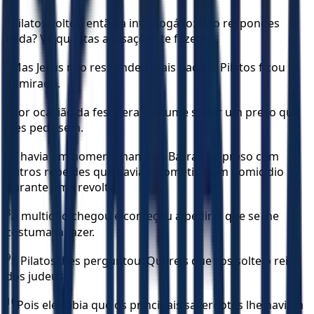
4
Pilatos voltou então a interrogá-lo: Não respondes
nada? Vê quantas acusações te fazem.
5
Mas Jesus não respondeu mais nada, e Pilatos ficou
admirado.
6
Por ocasião da festa era costume soltar um preso que
eles pedissem.
7
E havia um homem chamado Barrabás, preso com
outros rebeldes que haviam cometido um homicídio
durante uma revolta.
8
A multidão chegou e começou a pedir o que se lhe
costumava fazer.
9
E Pilatos lhes perguntou: Quereis que vos solte o rei
dos judeus?
10
Pois ele sabia que os principais sacerdotes lhe haviam