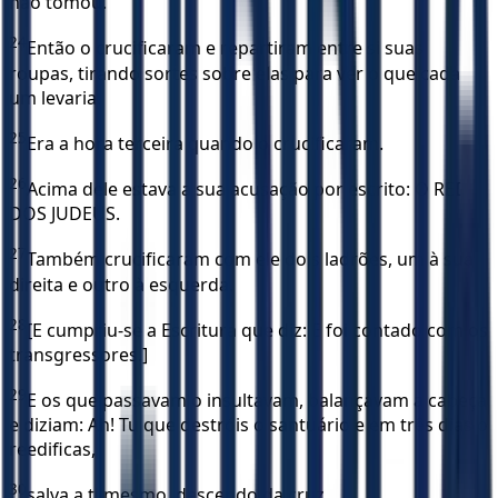
não tomou.
24
Então o crucificaram e repartiram entre si suas
roupas, tirando sortes sobre elas para ver o que cada
um levaria.
25
Era a hora terceira quando o crucificaram.
26
Acima dele estava a sua acusação por escrito: O REI
DOS JUDEUS.
27
Também crucificaram com ele dois ladrões, um à sua
direita e outro à esquerda.
28
[E cumpriu-se a Escritura que diz: E foi contado com os
transgressores.]
29
E os que passavam o insultavam, balançavam a cabeça
e diziam: Ah! Tu que destróis o santuário e em três dias o
reedificas,
30
salva a ti mesmo, descendo da cruz.