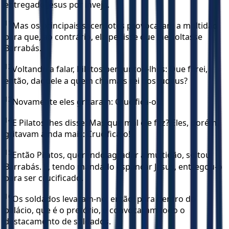
entregado Jesus por inveja.
11
Mas os principais sacerdotes provocaram a multidão
para que, ao contrário, ela pedisse que lhe soltasse
Barrabás.
12
Voltando a falar, Pilatos perguntou-lhes: Que farei,
então, daquele a quem chamais rei dos judeus?
13
Novamente eles gritaram: Crucifica-o!
14
E Pilatos lhes disse: Mas que mal ele fez? Eles, porém,
gritavam ainda mais: Crucifica-o!
15
Então Pilatos, querendo agradar a multidão, soltou
Barrabás. E, tendo mandado espancar Jesus, entregou-o
para ser crucificado.
16
Os soldados levaram-no, então, para dentro do
palácio, que é o pretório, e convocaram todo o
destacamento de soldados.