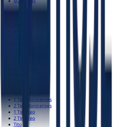
Malaquias
Novo Testamento
Mateus
Marcos
Lucas
João
Atos
Romanos
1 Coríntios
2 Coríntios
Gálatas
Efésios
Filipenses
Colossenses
1 Tessalonicenses
2 Tessalonicenses
1 Timóteo
2 Timóteo
Tito