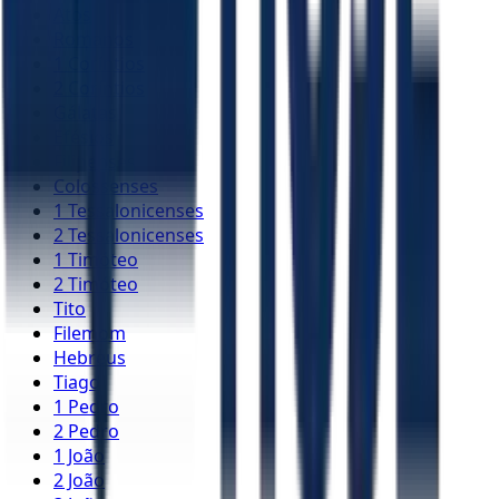
Atos
Romanos
1 Coríntios
2 Coríntios
Gálatas
Efésios
Filipenses
Colossenses
1 Tessalonicenses
2 Tessalonicenses
1 Timóteo
2 Timóteo
Tito
Filemom
Hebreus
Tiago
1 Pedro
2 Pedro
1 João
2 João