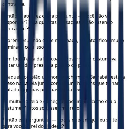
contra ele.
4
Então Pilatos fez outra pergunta: — Você não vai
responder? Veja quantas acusações estão fazendo
contra você!
5
Porém Jesus não disse mais nada, e Pilatos ficou muito
admirado com isso.
6
Em toda Festa da Páscoa, o Governador costumava
soltar um dos presos, a pedido do povo.
7
Naquela ocasião um homem chamado Barrabás estava
preso na cadeia junto com alguns homens que tinham
matado algumas pessoas numa revolta.
8
A multidão veio e começou a pedir que, como era o
costume, Pilatos soltasse um preso.
9
Então ele perguntou: — Vocês querem que eu solte
para vocês o rei dos judeus?