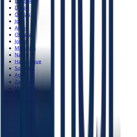
Ezequiel
Daniel
Oséias
Joel
Amós
Obadias
Jonas
Miquéias
Naum
Habacuque
Sofonias
Ageu
Zacarias
Malaquias
Novo Testamento
Mateus
Marcos
Lucas
João