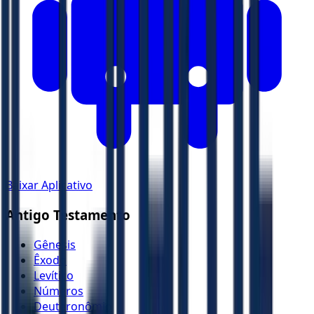
Baixar Aplicativo
Antigo Testamento
Gênesis
Êxodo
Levítico
Números
Deuteronômio