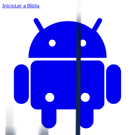
Início
Ler a Bíblia