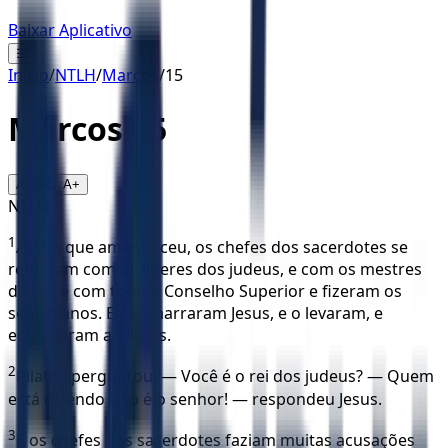
Baixar Aplicativo
☰
Início
/
NTLH
/
Marcos
/
15
Marcos
15
16
A-
A+
NTLH
1
Assim que amanheceu, os chefes dos sacerdotes se
reuniram com os líderes dos judeus, e com os mestres
da Lei, e com todo o Conselho Superior e fizeram os
seus planos. Eles amarraram Jesus, e o levaram, e
entregaram a Pilatos.
2
Pilatos perguntou: — Você é o rei dos judeus? — Quem
está dizendo isso é o senhor! — respondeu Jesus.
3
E os chefes dos sacerdotes faziam muitas acusações