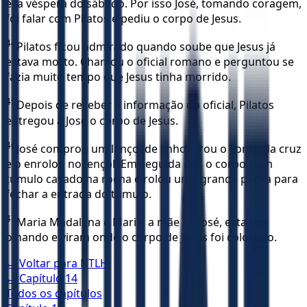
é, a véspera do sábado. Por isso José, tomando coragem,
foi falar com Pilatos e pediu o corpo de Jesus.
44
Pilatos ficou admirado quando soube que Jesus já
estava morto. Chamou o oficial romano e perguntou se
fazia muito tempo que Jesus tinha morrido.
45
Depois de receber a informação do oficial, Pilatos
entregou a José o corpo de Jesus.
46
José comprou um lençol de linho, tirou o corpo da cruz
e o enrolou no lençol. Em seguida pôs o corpo num
túmulo cavado na rocha e rolou uma grande pedra para
fechar a entrada do túmulo.
47
Maria Madalena e Maria, a mãe de José, estavam
olhando e viram onde o corpo de Jesus foi colocado.
← Voltar para
NTLH
← Capítulo
14
Todos os capítulos