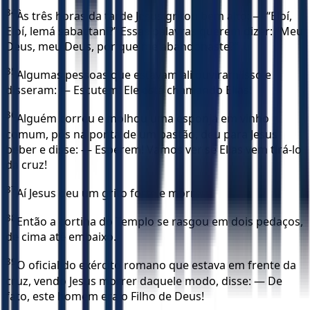
34
Às três horas da tarde Jesus gritou bem alto: — “Eloí,
Eloí, lemá sabactani?” Essas palavras querem dizer: “Meu
Deus, meu Deus, por que me abandonaste?”
35
Algumas pessoas que estavam ali ouviram isso e
disseram: — Escutem! Ele está chamando Elias!
36
Alguém correu e molhou uma esponja em vinho
comum, pôs na ponta de um bastão, deu para Jesus
beber e disse: — Esperem! Vamos ver se Elias vem tirá-lo
da cruz!
37
Aí Jesus deu um grito forte e morreu.
38
Então a cortina do Templo se rasgou em dois pedaços,
de cima até embaixo.
39
O oficial do exército romano que estava em frente da
cruz, vendo Jesus morrer daquele modo, disse: — De
fato, este homem era o Filho de Deus!