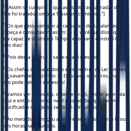
28
[Assim se cumpriu o que as Escrituras Sagradas dizem:
“Ele foi tratado como se fosse um criminoso.”]
29
Os que passavam por ali caçoavam dele, balançavam a
cabeça e o insultavam assim: — Ei, você que disse que
era capaz de destruir o Templo e tornar a construí-lo em
três dias!
30
Pois desça da cruz e salve-se a si mesmo!
31
Os chefes dos sacerdotes e os mestres da Lei também
caçoavam dele, dizendo: — Ele salvou os outros, mas
não pode salvar a si mesmo!
32
Vamos ver o Messias, o Rei de Israel, descer agora da
cruz e então creremos nele! E os ladrões que foram
crucificados com Jesus também o insultavam.
33
Ao meio-dia começou a escurecer, e toda a terra ficou
três horas na escuridão.