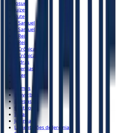
Josué
Juízes
Rute
1 Samuel
2 Samuel
1 Reis
2 Reis
1 Crônicas
2 Crônicas
Esdras
Neemias
Ester
Jó
Salmos
Provérbios
Eclesiastes
Cânticos
Isaías
Jeremias
Lamentações de Jeremias