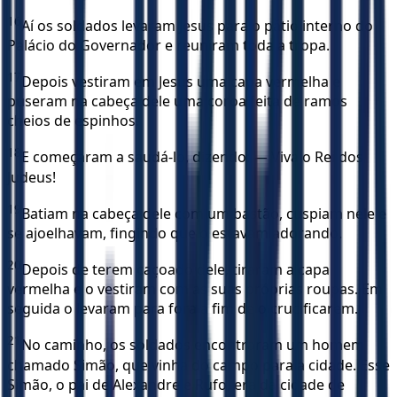
16
Aí os soldados levaram Jesus para o pátio interno do
Palácio do Governador e reuniram toda a tropa.
17
Depois vestiram em Jesus uma capa vermelha e
puseram na cabeça dele uma coroa feita de ramos
cheios de espinhos.
18
E começaram a saudá-lo, dizendo: — Viva o Rei dos
Judeus!
19
Batiam na cabeça dele com um bastão, cuspiam nele e
se ajoelhavam, fingindo que o estavam adorando.
20
Depois de terem caçoado dele, tiraram a capa
vermelha e o vestiram com as suas próprias roupas. Em
seguida o levaram para fora a fim de o crucificarem.
21
No caminho, os soldados encontraram um homem
chamado Simão, que vinha do campo para a cidade. Esse
Simão, o pai de Alexandre e Rufo, era da cidade de