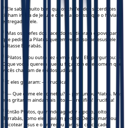
10
Ele sabia muito bem que os chefes dos sacerdotes
tinham inveja de Jesus e que era por isso que o haviam
entregado a ele.
11
Mas os chefes dos sacerdotes atiçaram o povo para
que pedisse a Pilatos que, em vez de soltar Jesus, ele
soltasse Barrabás.
12
Pilatos falou outra vez com o povo. Ele perguntou: —
O que vocês querem que eu faça com este homem que
vocês chamam de rei dos judeus?
13
E eles gritaram: — Crucifica!
14
— Que crime ele cometeu? — perguntou Pilatos. Mas
eles gritaram ainda mais alto: — Crucifica! Crucifica!
15
Então Pilatos, querendo agradar o povo, soltou
Barrabás, como eles haviam pedido. Depois mandou
chicotear Jesus e o entregou para ser crucificado.