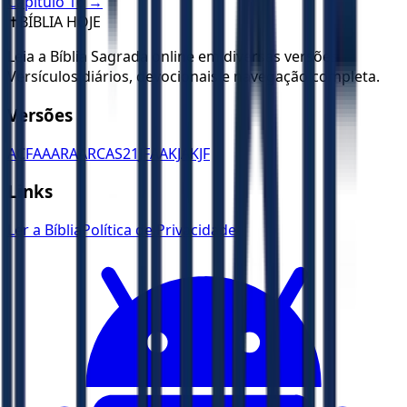
Capítulo
16
→
✝️
BÍBLIA HOJE
Leia a Bíblia Sagrada online em diversas versões.
Versículos diários, devocionais e navegação completa.
Versões
ACF
AA
ARA
ARC
AS21
JFAA
KJA
KJF
Links
Ler a Bíblia
Política de Privacidade