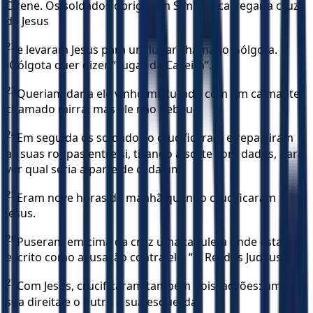
Cirene. Os soldados obrigaram Simão a carregar a cruz
de Jesus
22
e levaram Jesus para um lugar chamado Gólgota.
(Gólgota quer dizer “Lugar da Caveira”.)
23
Queriam dar a ele vinho misturado com um calmante
chamado mirra, mas ele não bebeu.
24
Em seguida os soldados o crucificaram e repartiram
as suas roupas entre si, tirando a sorte com dados, para
ver qual seria a parte de cada um.
25
Eram nove horas da manhã quando crucificaram
Jesus.
26
Puseram em cima da cruz uma tabuleta onde estava
escrito como acusação contra ele: “O Rei dos Judeus”.
27
Com Jesus, crucificaram também dois ladrões: um à
sua direita e o outro à sua esquerda.