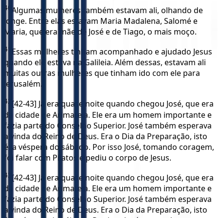
40
Algumas mulheres também estavam ali, olhando de
longe. Entre elas estavam Maria Madalena, Salomé e
Maria, que era mãe de José e de Tiago, o mais moço.
41
Essas mulheres tinham acompanhado e ajudado Jesus
quando ele estava na Galileia. Além dessas, estavam ali
muitas outras mulheres que tinham ido com ele para
Jerusalém.
42
[42-43] Já era quase noite quando chegou José, que era
da cidade de Arimateia. Ele era um homem importante e
fazia parte do Conselho Superior. José também esperava
a vinda do Reino de Deus. Era o Dia da Preparação, isto
é, a véspera do sábado. Por isso José, tomando coragem,
foi falar com Pilatos e pediu o corpo de Jesus.
43
[42-43] Já era quase noite quando chegou José, que era
da cidade de Arimateia. Ele era um homem importante e
fazia parte do Conselho Superior. José também esperava
a vinda do Reino de Deus. Era o Dia da Preparação, isto